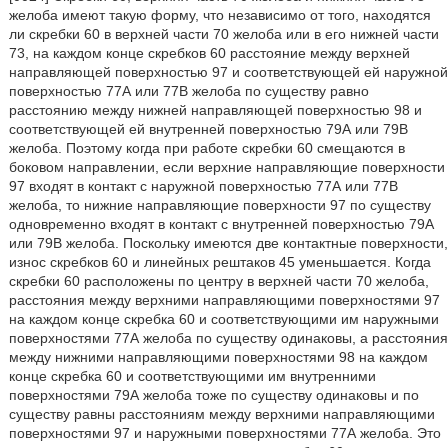
желоба имеют такую форму, что независимо от того, находятся
ли скребки 60 в верхней части 70 желоба или в его нижней части
73, на каждом конце скребков 60 расстояние между верхней
направляющей поверхностью 97 и соответствующей ей наружной
поверхностью 77А или 77В желоба по существу равно
расстоянию между нижней направляющей поверхностью 98 и
соответствующей ей внутренней поверхностью 79А или 79В
желоба. Поэтому когда при работе скребки 60 смещаются в
боковом направлении, если верхние направляющие поверхности
97 входят в контакт с наружной поверхностью 77А или 77В
желоба, то нижние направляющие поверхности 97 по существу
одновременно входят в контакт с внутренней поверхностью 79А
или 79В желоба. Поскольку имеются две контактные поверхности,
износ скребков 60 и линейных рештаков 45 уменьшается. Когда
скребки 60 расположены по центру в верхней части 70 желоба,
расстояния между верхними направляющими поверхностями 97
на каждом конце скребка 60 и соответствующими им наружными
поверхностями 77А желоба по существу одинаковы, а расстояния
между нижними направляющими поверхностями 98 на каждом
конце скребка 60 и соответствующими им внутренними
поверхностями 79А желоба тоже по существу одинаковы и по
существу равны расстояниям между верхними направляющими
поверхностями 97 и наружными поверхностями 77А желоба. Это