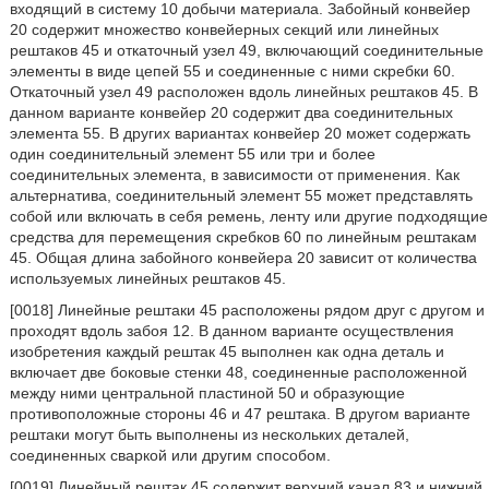
входящий в систему 10 добычи материала. Забойный конвейер
20 содержит множество конвейерных секций или линейных
рештаков 45 и откаточный узел 49, включающий соединительные
элементы в виде цепей 55 и соединенные с ними скребки 60.
Откаточный узел 49 расположен вдоль линейных рештаков 45. В
данном варианте конвейер 20 содержит два соединительных
элемента 55. В других вариантах конвейер 20 может содержать
один соединительный элемент 55 или три и более
соединительных элемента, в зависимости от применения. Как
альтернатива, соединительный элемент 55 может представлять
собой или включать в себя ремень, ленту или другие подходящие
средства для перемещения скребков 60 по линейным рештакам
45. Общая длина забойного конвейера 20 зависит от количества
используемых линейных рештаков 45.
[0018] Линейные рештаки 45 расположены рядом друг с другом и
проходят вдоль забоя 12. В данном варианте осуществления
изобретения каждый рештак 45 выполнен как одна деталь и
включает две боковые стенки 48, соединенные расположенной
между ними центральной пластиной 50 и образующие
противоположные стороны 46 и 47 рештака. В другом варианте
рештаки могут быть выполнены из нескольких деталей,
соединенных сваркой или другим способом.
[0019] Линейный рештак 45 содержит верхний канал 83 и нижний