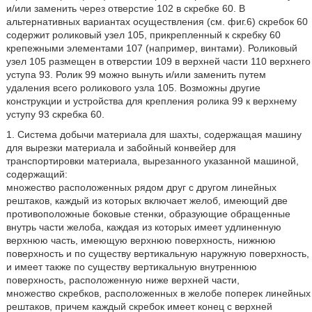
и/или заменить через отверстие 102 в скребке 60. В
альтернативных вариантах осуществления (см. фиг.6) скребок 60
содержит роликовый узел 105, прикрепленный к скребку 60
крепежными элементами 107 (например, винтами). Роликовый
узел 105 размещен в отверстии 109 в верхней части 110 верхнего
уступа 93. Ролик 99 можно вынуть и/или заменить путем
удаления всего роликового узла 105. Возможны другие
конструкции и устройства для крепления ролика 99 к верхнему
уступу 93 скребка 60.
1. Система добычи материала для шахты, содержащая машину
для вырезки материала и забойный конвейер для
транспортировки материала, вырезанного указанной машиной,
содержащий:
множество расположенных рядом друг с другом линейных
рештаков, каждый из которых включает желоб, имеющий две
противоположные боковые стенки, образующие обращенные
внутрь части желоба, каждая из которых имеет удлиненную
верхнюю часть, имеющую верхнюю поверхность, нижнюю
поверхность и по существу вертикальную наружную поверхность,
и имеет также по существу вертикальную внутреннюю
поверхность, расположенную ниже верхней части,
множество скребков, расположенных в желобе поперек линейных
рештаков, причем каждый скребок имеет конец с верхней