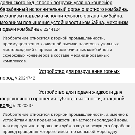
долинского бкд, способ погрузки угля на конвейер,
барабанный исполнительный орган очистного комбайна,
механизм подъема исполнительного органа комбайна,
механизм повышения устойчивости комбайна, механизм
подачи комбайна
// 2244124
Изобретение относится к горной промышленности,
преимущественно к очистной выемке пластовых угольных
месторождений с применением очистных комбайнов и
скребковых конвейеров в составе механизированных
комплексов.
Устройство для разрушения горных
пород
// 2024742
Устройство для подачи жидкости для
форсуночного орошения зубков, в частности, холодной
воды
// 2020237
Изобретение относится к горной промышленности, а именно к
устройствам для подачи жидкости, в частности холодной воды,
для форсуночного орошения зубков внутри режущего барабана,
привод вращения которого имеет по меньшей мере одну