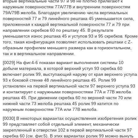
вторые вертикальные части 97 и 98 не плотно прилегают к
наружным поверхностям 77А/77В и внутренним поверхностям
79А/79В желоба. Благодаря увеличению числа вертикальных
поверхностей 77 и 79 линейного рештака 45 уменьшается сила,
приложенная к каждой вертикальной поверхности 77 и 79 при
направлении скребков 60 по рештаку 45. В результате
уменьшается износ рештака 45 и уступов 93 и 95 скребков. Кроме
того, такая конфигурация позволяет использовать рештаки с Z-
образным профилем меньшего размера как в горизонтальном,
так и в вертикальном направлении.
[0029] На фиг.4-6 показан вариант выполнения системы 10
добычи материала, в которой верхний уступ 93 скребка 60
включает ролик 99, выступающий наружу от края верхнего уступа
93 к боковой стенке 48 линейного рештака 45. Ролик 99
установлен на первой вертикальной части 97 верхнего уступа 93
и контактирует с наружными поверхностями 77А и 77В желоба
рештака 45. При движении скребка 60 по верхней части 70 или
нижней части 73 желоба рештака 45 ролик 99 катится по
наружным поверхностям 77А или 77В желоба.
[0030] В некоторых вариантах осуществления изобретения ролик
99 представляет собой отдельный элемент, механически
закрепленный в отверстии 102 в первой вертикальной части 97
скребка 60 (см. фиг.5). В этих вариантах ролик 99 можно вынуть