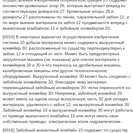
осуществления изобретения опорная конструкция 25 содержит
множество кровельных опор 26, которые выступают вперед из
соответствующих домкратов 27. Кровельные опоры 26 и
домкраты 27 расположены по линии, параллельной забою 12, и
по мере выемки материала из забоя 12 продвигаются вперед с
выемочным комбайном 15 и забойным конвейером 20.
[0015] В некоторых вариантах осуществления изобретения
система 10 добычи материала может содержать выгрузочный
конвейер 30, расположенный по существу перпендикулярно к
забою 12 и отходящий от него. Может быть предусмотрена
загрузочная машина (не показана) для снятия материала с
конвейеров 20 и 30 и его переноса на дробильные машины,
калибровочные машины или другое технологическое
оборудование. Выгрузочный конвейер 30 может быть соединен с
забойным конвейером 20, благодаря чему материал,
перемещаемый забойным конвейером 20, легко переносится на
выгрузочный конвейер 30. Например, забойный конвейер 20
может иметь на одном конце выгрузочную часть 32 для укладки
материала, удаленного с забоя 12, на выгрузочный конвейер 30.
Забойный конвейер 20 и выгрузочный конвейер 30 могут работать
от привода выемочного комбайна 15 или могут иметь свои
собственные приводы, электрические и/или гидравлические.
[0016] Забойный выемочный комбайн 15 содержит по существу