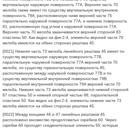
вертикальную наружную поверхность 77А. Верхняя часть 70
желоба также имеет по существу вертикальную внутреннюю
поверхность 79А, расположенную ниже верхней части 75
параллельно наружной поверхности 77А, и нижнюю поверхность
81, расположенную под углом к наружной поверхности 77А.
Верхняя часть 70 желоба заканчивается верхней стороной 83
пластины 50. Как видно на фиг.2-4, элементы верхней части 70
желоба имеются на обеих сторонах рештака 45.
[0021] Нижняя часть 73 желоба линейного рештака 45 имеет по
существу вертикальную наружную поверхность 77В,
параллельную наружной поверхности 77А верхней части 70
желоба, по существу горизонтальную поверхность 85,
расположенную между наружной поверхностью 77В и по
существу вертикальной внутренней поверхностью 79В,
параллельной внутренней поверхности 79А верхней части 70
желоба. Нижняя часть 73 желоба заканчивается нижней стороной
87 пластины 50 и нижней опорной частью 88, параллельной
пластине 50. Как видно на фиг.2-4, элементы нижние части 73
желоба имеются на обеих сторонах рештака 45.
[0022] Между концами 46 и 47 линейных рештаков 45
расположено множество продолговатых скребков 60. Через
скребки 60 проходят соединительные элементы 55, которые