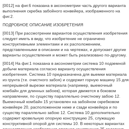
[0012] на фиг.6 показана в аксонометрии часть другого варианта
выполнения скребка забойного конвейера, изображенного на
фиг.2.
ПОДРОБНОЕ ОПИСАНИЕ ИЗОБРЕТЕНИЯ
[0013] При рассмотрении вариантов осуществления изобретения
следует иметь в виду, что изобретение не ограничено
конструктивными элементами и их расположением,
представленными в описании и на чертежах, и допускает другие
варианты осуществления и может быть реализовано по-другому.
[0014] На фиг.1 показана в аксонометрии система 10 подземной
добычи материала согласно варианту осуществления
изобретения. Система 10 предназначена для выемки материала
из грунта (т.е. очистного забоя) и содержит горную машину 15 для
непрерывной вырезки материала (например, выемочный
комбайн для длинных забоев), которая движется в боковом
направлении, по существу параллельно очистному забою 12.
Выемочный комбайн 15 установлен на забойном скребковом
конвейере 20, расположенном ниже и сзади конвейера и по
существу параллельно забою 12. Система 10 дополнительно
содержит кровельную опорную конструкцию 25, служащую
конструктивной опорой для системы 10. В некоторых вариантах