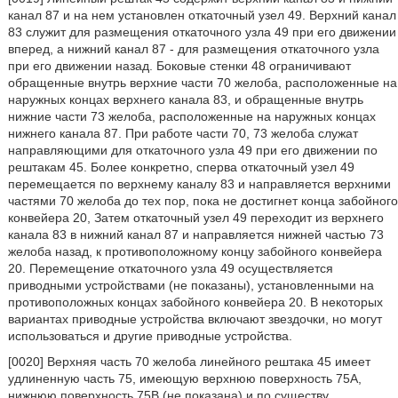
канал 87 и на нем установлен откаточный узел 49. Верхний канал
83 служит для размещения откаточного узла 49 при его движении
вперед, а нижний канал 87 - для размещения откаточного узла
при его движении назад. Боковые стенки 48 ограничивают
обращенные внутрь верхние части 70 желоба, расположенные на
наружных концах верхнего канала 83, и обращенные внутрь
нижние части 73 желоба, расположенные на наружных концах
нижнего канала 87. При работе части 70, 73 желоба служат
направляющими для откаточного узла 49 при его движении по
рештакам 45. Более конкретно, сперва откаточный узел 49
перемещается по верхнему каналу 83 и направляется верхними
частями 70 желоба до тех пор, пока не достигнет конца забойного
конвейера 20, Затем откаточный узел 49 переходит из верхнего
канала 83 в нижний канал 87 и направляется нижней частью 73
желоба назад, к противоположному концу забойного конвейера
20. Перемещение откаточного узла 49 осуществляется
приводными устройствами (не показаны), установленными на
противоположных концах забойного конвейера 20. В некоторых
вариантах приводные устройства включают звездочки, но могут
использоваться и другие приводные устройства.
[0020] Верхняя часть 70 желоба линейного рештака 45 имеет
удлиненную часть 75, имеющую верхнюю поверхность 75А,
нижнюю поверхность 75В (не показана) и по существу