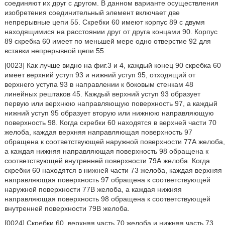
соединяют их друг с другом. В данном варианте осуществления
изобретения соединительный элемент включает две
непрерывные цепи 55. Скребки 60 имеют корпус 89 с двумя
находящимися на расстоянии друг от друга концами 90. Корпус
89 скребка 60 имеет по меньшей мере одно отверстие 92 для
вставки непрерывной цепи 55.
[0023] Как лучше видно на фиг.3 и 4, каждый конец 90 скребка 60
имеет верхний уступ 93 и нижний уступ 95, отходящий от
верхнего уступа 93 в направлении к боковым стенкам 48
линейных рештаков 45. Каждый верхний уступ 93 образует
первую или верхнюю направляющую поверхность 97, а каждый
нижний уступ 95 образует вторую или нижнюю направляющую
поверхность 98. Когда скребки 60 находятся в верхней части 70
желоба, каждая верхняя направляющая поверхность 97
обращена к соответствующей наружной поверхности 77А желоба,
а каждая нижняя направляющая поверхность 98 обращена к
соответствующей внутренней поверхности 79А желоба. Когда
скребки 60 находятся в нижней части 73 желоба, каждая верхняя
направляющая поверхность 97 обращена к соответствующей
наружной поверхности 77В желоба, а каждая нижняя
направляющая поверхность 98 обращена к соответствующей
внутренней поверхности 79В желоба.
[0024] Скребки 60, верхняя часть 70 желоба и нижняя часть 73