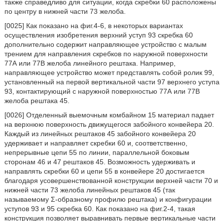
также справедливо для ситуации, когда скребки 60 расположены
по центру в нижней части 73 желоба.
[0025] Как показано на фиг.4-6, в некоторых вариантах
осуществления изобретения верхний уступ 93 скребка 60
дополнительно содержит направляющее устройство с малым
трением для направления скребков по наружной поверхности
77А или 77В желоба линейного рештака. Например,
направляющее устройство может представлять собой ролик 99,
установленный на первой вертикальной части 97 верхнего уступа
93, контактирующий с наружной поверхностью 77А или 77В
желоба рештака 45.
[0026] Отделенный выемочным комбайном 15 материал падает
на верхнюю поверхность движущегося забойного конвейера 20.
Каждый из линейных рештаков 45 забойного конвейера 20
удерживает и направляет скребки 60 и, соответственно,
непрерывные цепи 55 по линии, параллельной боковым
сторонам 46 и 47 рештаков 45. Возможность удерживать и
направлять скребки 60 и цепи 55 в конвейере 20 достигается
благодаря усовершенствованной конструкции верхней части 70 и
нижней части 73 желоба линейных рештаков 45 (так
называемому Σ-образному профилю рештака) и конфигурации
уступов 93 и 95 скребка 60. Как показано на фиг.2-4, такая
конструкция позволяет выравнивать первые вертикальные части