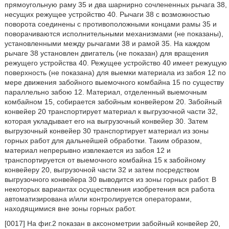
прямоугольную раму 35 и два шарнирно сочлененных рычага 38,
несущих режущее устройство 40. Рычаги 38 с возможностью
поворота соединены с противоположными концами рамы 35 и
поворачиваются исполнительными механизмами (не показаны),
установленными между рычагами 38 и рамой 35. На каждом
рычаге 38 установлен двигатель (не показан) для вращения
режущего устройства 40. Режущее устройство 40 имеет режущую
поверхность (не показана) для выемки материала из забоя 12 по
мере движения забойного выемочного комбайна 15 по существу
параллельно забою 12. Материал, отделенный выемочным
комбайном 15, собирается забойным конвейером 20. Забойный
конвейер 20 транспортирует материал к выгрузочной части 32,
которая укладывает его на выгрузочный конвейер 30. Затем
выгрузочный конвейер 30 транспортирует материал из зоны
горных работ для дальнейшей обработки. Таким образом,
материал непрерывно извлекается из забоя 12 и
транспортируется от выемочного комбайна 15 к забойному
конвейеру 20, выгрузочной части 32 и затем посредством
выгрузочного конвейера 30 выводится из зоны горных работ. В
некоторых вариантах осуществления изобретения вся работа
автоматизирована и/или контролируется операторами,
находящимися вне зоны горных работ.
[0017] На фиг.2 показан в аксонометрии забойный конвейер 20,