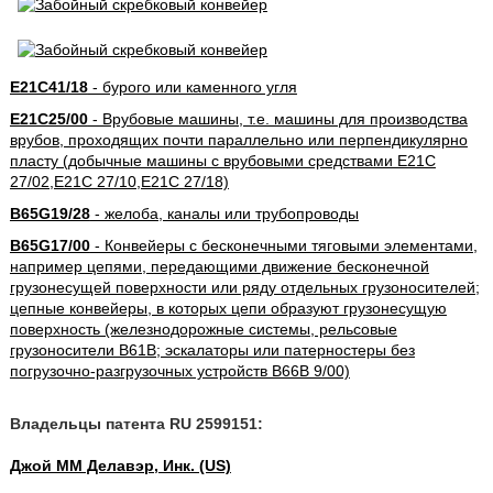
E21C41/18
- бурого или каменного угля
E21C25/00
- Врубовые машины, т.е. машины для производства
врубов, проходящих почти параллельно или перпендикулярно
пласту (добычные машины с врубовыми средствами E21C
27/02,E21C 27/10,E21C 27/18)
B65G19/28
- желоба, каналы или трубопроводы
B65G17/00
- Конвейеры с бесконечными тяговыми элементами,
например цепями, передающими движение бесконечной
грузонесущей поверхности или ряду отдельных грузоносителей;
цепные конвейеры, в которых цепи образуют грузонесущую
поверхность (железнодорожные системы, рельсовые
грузоносители B61B; эскалаторы или патерностеры без
погрузочно-разгрузочных устройств B66B 9/00)
Владельцы патента RU 2599151:
Джой ММ Делавэр, Инк. (US)