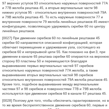
97 верхних уступов 93 относительно наружных поверхностей 77А
и 77В желоба рештака 45, а вторые вертикальные части 98
нижних уступов 95 - относительно внутренних поверхностей 79А
и 79В желоба рештака 45. То есть наружные поверхности 77 и
внутренние поверхности 79 желоба линейных рештаков 45 имеют
конфигурацию, позволяющую удерживать скребки 60 по центру
линейных рештаков.
[0027] При движении скребков 60 по линейным рештакам 45
скребки 60 направляются описанной конфигурацией, которая
облегчает перемещение и удерживание узла, состоящего из
скребков 60 и непрерывной цепи 55. Как показано на фиг.3, при
движении в канале 65 рештака скребки 60 опираются на верхнюю
сторону 83 пластины 50 и перемещаются благодаря
выравниванию первых вертикальных частей 97 скребков
относительно наружных поверхностей 77А желоба, а также
выравниванию вторых вертикальных частей 98 скребков
относительно внутренних поверхностей 79А желоба рештаков 45.
Кроме того, подобное выравнивание между вертикальными
частями 97 и 98 скребков и поверхностями 77В и 79В желоба
используется при движении скребков 60 в канале 67 рештака 45.
[0028] Поэтому для того, чтобы обеспечить гарантированное, но в
то же время беспрепятственное движение скребков 60, первые и