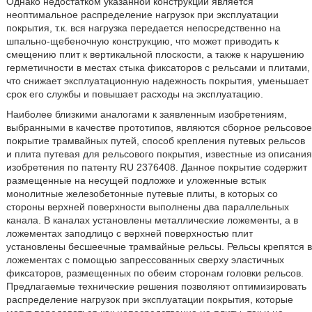
Однако недостатком указанной конструкции является
неоптимальное распределение нагрузок при эксплуатации
покрытия, т.к. вся нагрузка передается непосредственно на
шпально-щебеночную конструкцию, что может приводить к
смещению плит к вертикальной плоскости, а также к нарушению
герметичности в местах стыка фиксаторов с рельсами и плитами,
что снижает эксплуатационную надежность покрытия, уменьшает
срок его службы и повышает расходы на эксплуатацию.
Наиболее близкими аналогами к заявленным изобретениям,
выбранными в качестве прототипов, являются сборное рельсовое
покрытие трамвайных путей, способ крепления путевых рельсов
и плита путевая для рельсового покрытия, известные из описания
изобретения по патенту RU 2376408. Данное покрытие содержит
размещенные на несущей подложке и уложенные встык
монолитные железобетонные путевые плиты, в которых со
стороны верхней поверхности выполнены два параллельных
канала. В каналах установлены металлические ложементы, а в
ложементах заподлицо с верхней поверхностью плит
установлены бесшеечные трамвайные рельсы. Рельсы крепятся в
ложементах с помощью запрессованных сверху эластичных
фиксаторов, размещенных по обеим сторонам головки рельсов.
Предлагаемые технические решения позволяют оптимизировать
распределение нагрузок при эксплуатации покрытия, которые