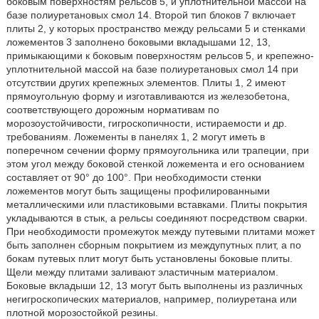
боковым поверхностям рельсов 5, и уплотнительной массой на
базе полиуретановых смол 14. Второй тип блоков 7 включает
плиты 2, у которых пространство между рельсами 5 и стенками
ложементов 3 заполнено боковыми вкладышами 12, 13,
примыкающими к боковым поверхностям рельсов 5, и крепежно-
уплотнительной массой на базе полиуретановых смол 14 при
отсутствии других крепежных элементов. Плиты 1, 2 имеют
прямоугольную форму и изготавливаются из железобетона,
соответствующего дорожным нормативам по
морозоустойчивости, гигроскопичности, истираемости и др.
требованиям. Ложементы в панелях 1, 2 могут иметь в
поперечном сечении форму прямоугольника или трапеции, при
этом угол между боковой стенкой ложемента и его основанием
составляет от 90° до 100°. При необходимости стенки
ложементов могут быть защищены профилированными
металлическими или пластиковыми вставками. Плиты покрытия
укладываются в стык, а рельсы соединяют посредством сварки.
При необходимости промежуток между путевыми плитами может
быть заполнен сборным покрытием из междупутных плит, а по
бокам путевых плит могут быть установлены боковые плиты.
Щели между плитами заливают эластичным материалом.
Боковые вкладыши 12, 13 могут быть выполнены из различных
негигроскопических материалов, например, полиуретана или
плотной морозостойкой резины.