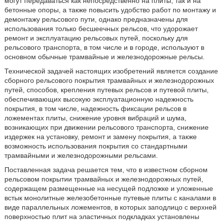
могут передаваться как непосредственно на плиты, так и на
бетонные опоры, а также повысить удобство работ по монтажу и
демонтажу рельсового пути, однако предназначены для
использования только бесшеечных рельсов, что удорожает
ремонт и эксплуатацию рельсовых путей, поскольку для
рельсового транспорта, в том числе и в городе, используют в
основном обычные трамвайные и железнодорожные рельсы.
Технической задачей настоящих изобретений является создание
сборного рельсового покрытия трамвайных и железнодорожных
путей, способов, крепления путевых рельсов и путевой плиты,
обеспечивающих высокую эксплуатационную надежность
покрытия, в том числе, надежность фиксации рельсов в
ложементах плиты, снижение уровня вибраций и шума,
возникающих при движении рельсового транспорта, снижение
издержек на установку, ремонт и замену покрытия, а также
возможность использования покрытия со стандартными
трамвайными и железнодорожными рельсами.
Поставленная задача решается тем, что в известном сборном
рельсовом покрытии трамвайных и железнодорожных путей,
содержащем размещенные на несущей подложке и уложенные
встык монолитные железобетонные путевые плиты с каналами в
виде параллельных ложементов, в которых заподлицо с верхней
поверхностью плит на эластичных подкладках установлены