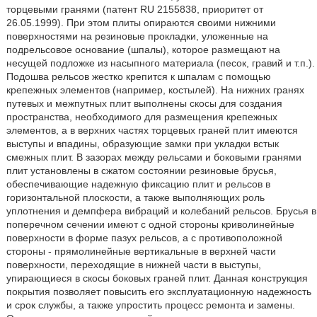
торцевыми гранями (патент RU 2155838, приоритет от
26.05.1999). При этом плиты опираются своими нижними
поверхностями на резиновые прокладки, уложенные на
подрельсовое основание (шпалы), которое размещают на
несущей подложке из насыпного материала (песок, гравий и т.п.).
Подошва рельсов жестко крепится к шпалам с помощью
крепежных элементов (например, костылей). На нижних гранях
путевых и межпутных плит выполнены скосы для создания
пространства, необходимого для размещения крепежных
элементов, а в верхних частях торцевых граней плит имеются
выступы и впадины, образующие замки при укладки встык
смежных плит. В зазорах между рельсами и боковыми гранями
плит установлены в сжатом состоянии резиновые брусья,
обеспечивающие надежную фиксацию плит и рельсов в
горизонтальной плоскости, а также выполняющих роль
уплотнения и демпфера вибраций и колебаний рельсов. Брусья в
поперечном сечении имеют с одной стороны криволинейные
поверхности в форме пазух рельсов, а с противоположной
стороны - прямолинейные вертикальные в верхней части
поверхности, переходящие в нижней части в выступы,
упирающиеся в скосы боковых граней плит. Данная конструкция
покрытия позволяет повысить его эксплуатационную надежность
и срок службы, а также упростить процесс ремонта и замены.