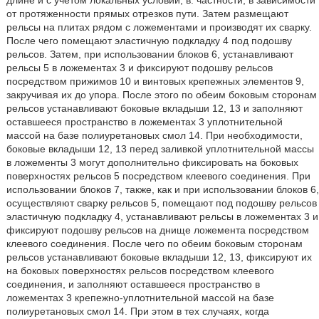
длине и с учетом локальных условий, в. частности, в зависимости
от протяженности прямых отрезков пути. Затем размещают
рельсы на плитах рядом с ложементами и производят их сварку.
После чего помещают эластичную подкладку 4 под подошву
рельсов. Затем, при использовании блоков 6, устанавливают
рельсы 5 в ложементах 3 и фиксируют подошву рельсов
посредством прижимов 10 и винтовых крепежных элементов 9,
закручивая их до упора. После этого по обеим боковым сторонам
рельсов устанавливают боковые вкладыши 12, 13 и заполняют
оставшееся пространство в ложементах 3 уплотнительной
массой на базе полиуретановых смол 14. При необходимости,
боковые вкладыши 12, 13 перед заливкой уплотнительной массы
в ложементы 3 могут дополнительно фиксировать на боковых
поверхностях рельсов 5 посредством клеевого соединения. При
использовании блоков 7, также, как и при использовании блоков 6,
осуществляют сварку рельсов 5, помещают под подошву рельсов
эластичную подкладку 4, устанавливают рельсы в ложементах 3 и
фиксируют подошву рельсов на днище ложемента посредством
клеевого соединения. После чего по обеим боковым сторонам
рельсов устанавливают боковые вкладыши 12, 13, фиксируют их
на боковых поверхностях рельсов посредством клеевого
соединения, и заполняют оставшееся пространство в
ложементах 3 крепежно-уплотнительной массой на базе
полиуретановых смол 14. При этом в тех случаях, когда