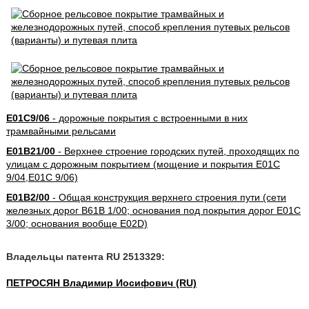
E01C9/06
- дорожные покрытия с встроенными в них
трамвайными рельсами
E01B21/00
- Верхнее строение городских путей, проходящих по
улицам с дорожным покрытием (мощение и покрытия E01C
9/04,E01C 9/06)
E01B2/00
- Общая конструкция верхнего строения пути (сети
железных дорог B61B 1/00; основания под покрытия дорог E01C
3/00; основания вообще E02D)
Владельцы патента RU 2513329:
ПЕТРОСЯН Владимир Иосифович (RU)