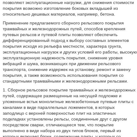
позволяют эксплуатационные нагрузки, для снижения стоимости
покрытия возможно изготовление боковых вкладышей из
относительно дешевых материалов, например, бетона.
Применение предлагаемого сборного рельсового покрытия
трамвайных и железнодорожных путей, способов крепления
путевых рельсов и путевой плиты позволяют обеспечить
дифференцированный подход к выбору составных элементов
покрытия исходя из рельефа местности, характера грунта,
эксплуатационных нагрузок и других условий его работы, высокую
эксплуатационную надежность покрытия, снижение уровня
вибраций и шума, возникающих при движении рельсового
транспорта, снижение издержек на установку, ремонт и замену
покрытия, а также возможность использования покрытия со
стандартными трамвайными и железнодорожными рельсами.
1. Сборное рельсовое покрытие трамвайных и железнодорожных
путей, содержащее размещенные на несущей подложке и
уложенные встык монолитные железобетонные путевые плиты с
каналами в виде параллельных ложементов, в которых
заподлицо с верхней поверхностью плит на эластичных
подкладках установлены рельсы, соединенные друг с другом
посредством сварки, отличающееся тем, что покрытие
выполнено в виде набора из двух типов блоков, первый из
которых включает блоки, содержащие плиты, у которых со