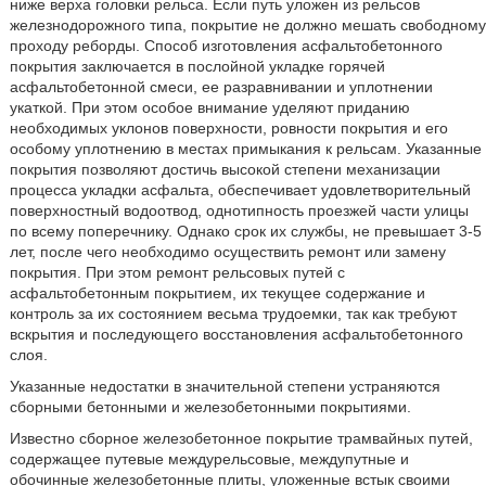
ниже верха головки рельса. Если путь уложен из рельсов
железнодорожного типа, покрытие не должно мешать свободному
проходу реборды. Способ изготовления асфальтобетонного
покрытия заключается в послойной укладке горячей
асфальтобетонной смеси, ее разравнивании и уплотнении
укаткой. При этом особое внимание уделяют приданию
необходимых уклонов поверхности, ровности покрытия и его
особому уплотнению в местах примыкания к рельсам. Указанные
покрытия позволяют достичь высокой степени механизации
процесса укладки асфальта, обеспечивает удовлетворительный
поверхностный водоотвод, однотипность проезжей части улицы
по всему поперечнику. Однако срок их службы, не превышает 3-5
лет, после чего необходимо осуществить ремонт или замену
покрытия. При этом ремонт рельсовых путей с
асфальтобетонным покрытием, их текущее содержание и
контроль за их состоянием весьма трудоемки, так как требуют
вскрытия и последующего восстановления асфальтобетонного
слоя.
Указанные недостатки в значительной степени устраняются
сборными бетонными и железобетонными покрытиями.
Известно сборное железобетонное покрытие трамвайных путей,
содержащее путевые междурельсовые, междупутные и
обочинные железобетонные плиты, уложенные встык своими