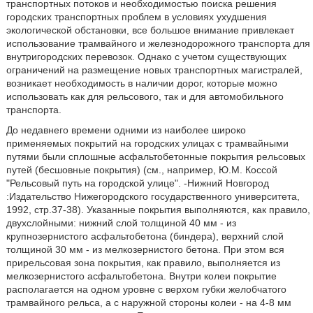
транспортных потоков и необходимостью поиска решения
городских транспортных проблем в условиях ухудшения
экологической обстановки, все большое внимание привлекает
использование трамвайного и железнодорожного транспорта для
внутригородских перевозок. Однако с учетом существующих
ограничений на размещение новых транспортных магистралей,
возникает необходимость в наличии дорог, которые можно
использовать как для рельсового, так и для автомобильного
транспорта.
До недавнего времени одними из наиболее широко
применяемых покрытий на городских улицах с трамвайными
путями были сплошные асфальтобетонные покрытия рельсовых
путей (бесшовные покрытия) (см., например, Ю.М. Коссой
"Рельсовый путь на городской улице". -Нижний Новгород
:Издательство Нижегородского государственного университета,
1992, стр.37-38). Указанные покрытия выполняются, как правило,
двухслойными: нижний слой толщиной 40 мм - из
крупнозернистого асфальтобетона (биндера), верхний слой
толщиной 30 мм - из мелкозернистого бетона. При этом вся
прирельсовая зона покрытия, как правило, выполняется из
мелкозернистого асфальтобетона. Внутри колеи покрытие
располагается на одном уровне с верхом губки желобчатого
трамвайного рельса, а с наружной стороны колеи - на 4-8 мм