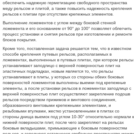
обеспечить надежную герметизацию свободного пространства
меду рельсом и плитой, а также повысить надежность крепления
рельсов к плитам при отсутствии крепежных элементов.
Выполнение ложементов с углом между боковой стенкой
ложемента и его основанием от 90° до 100° позволяет облегчить
процесс установки и снятия рельсов при изготовлении и ремонте
блоков покрытия.
Кроме того, поставленная задача решается тем, что в известном
способе крепления путевых рельсов, располагаемых в
ложементах, выполненных в путевых плитах, при котором рельсы
устанавливают заподлицо с верхней поверхностью плит на
эластичных подкладках, новым является то, что рельсы
устанавливают в плиты, у которых со стороны обеих боковых
поверхностей ложементов выполнены выемки под крепежные
элементы, а после установки рельсов в ложементах заподлицо с
верхней поверхностью плит осуществляют закрепление подошв
рельсов посредством прижимов и винтового соединения,
образованного винтовыми крепежными элементами, и
резьбовыми втулками, жестко установленными в плитах со
стороны днища выемок под углом 10-30° относительно нормали к
нижней поверхности плит, после чего закрепляют на рельсах
боковые вкладышами, примыкающие к боковым поверхностям
рельсов, и заполняют оставшееся свободное пространство между