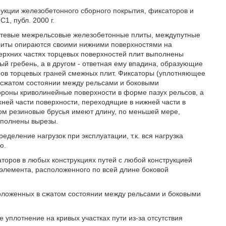
кции железобетонного сборного покрытия, фиксаторов и
1, публ. 2000 г.
утевые межрельсовые железобетонные плиты, междупутные
литы опираются своими нижними поверхностями на
ерхних частях торцевых поверхностей плит выполнены
й гребень, а в другом - ответная ему впадина, образующие
пов торцевых граней смежных плит. Фиксаторы (уплотняющее
в сжатом состоянии между рельсами и боковыми
ороны криволинейные поверхности в форме пазух рельсов, а
ней части поверхности, переходящие в нижней части в
том резиновые брусья имеют длину, по меньшей мере,
ыполнены вырезы.
деление нагрузок при эксплуатации, т.к. вся нагрузка
ю.
торов в любых конструкциях путей с любой конструкцией
 элемента, расположенного по всей длине боковой
оложенных в сжатом состоянии между рельсами и боковыми
 уплотнение на кривых участках пути из-за отсутствия