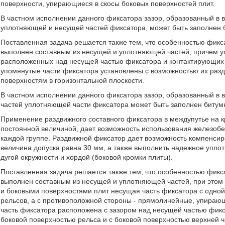
поверхности, упирающиеся в скосы боковых поверхностей плит.
В частном исполнении данного фиксатора зазор, образованный в
уплотняющей и несущей частей фиксатора, может быть заполнен 
Поставленная задача решается также тем, что особенностью фикса
выполнен составным из несущей и уплотняющей частей, причем уп
расположенных над несущей частью фиксатора и контактирующих 
упомянутые части фиксатора установлены с возможностью их разд
поверхностям в горизонтальной плоскости.
В частном исполнении данного фиксатора зазор, образованный в
частей уплотняющей части фиксатора может быть заполнен битум
Применение раздвижного составного фиксатора в междупутье на кр
постоянной величиной, дает возможность использования железобе
каждой группе. Раздвижной фиксатор дает возможность компенсир
величина допуска равна 30 мм, а также выполнить надежное уплот
дугой окружности и хордой (боковой кромки плиты).
Поставленная задача решается также тем, что особенностью фикса
выполнен составным из несущей и уплотняющей частей, при этом
и боковыми поверхностями плит несущая часть фиксатора с одно
рельсов, а с противоположной стороны - прямолинейные, упирающ
часть фиксатора расположена с зазором над несущей частью фикс
боковой поверхностью рельса и с боковой поверхностью верхней ч