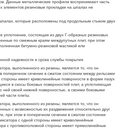
сов. Данные металлические профили воспринимают часть
их элементов резиновые прокладки на шпалах не
шпалах, которые расположены под продольным стыком двух
 уплотнение, состоящие из двух Г-образных резиновых
ненные по смежным краям междупутных плит, при этом
полненная битумно-резиновой мастикой или
онной надежности и срока службы покрытия.
тора, выполненного из резины, является то, что он
 в поперечном сечении в сжатом состоянии между рельсами
й стороны имеет криволинейные поверхности в форме пазух
иеся в скосы боковых поверхностей плит, а уплотняющая
 с ней своей нижней поверхностью, а своими боковыми
ей части плиты.
тора, выполненного из резины, является то, что он
енных с возможностью их раздвижения относительно друг
и, при этом в поперечном сечении в сжатом состоянии
иксатора с одной стороны имеет криволинейные
тора с противоположной стороны имеет прямолинейные