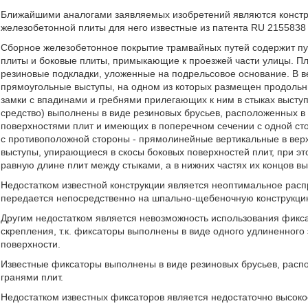
Ближайшими аналогами заявляемых изобретений являются констру
железобетонной плиты для него известные из патента RU 2155838 С
Сборное железобетонное покрытие трамвайных путей содержит п
плиты и боковые плиты, примыкающие к проезжей части улицы. П
резиновые подкладки, уложенные на подрельсовое основание. В в
прямоугольные выступы, на одном из которых размещен продольны
замки с впадинами и гребнями прилегающих к ним в стыках высту
средство) выполнены в виде резиновых брусьев, расположенных 
поверхностями плит и имеющих в поперечном сечении с одной ст
с противоположной стороны - прямолинейные вертикальные в верх
выступы, упирающиеся в скосы боковых поверхностей плит, при э
равную длине плит между стыками, а в нижних частях их концов в
Недостатком известной конструкции является неоптимальное распре
передается непосредственно на шпально-щебеночную конструкци
Другим недостатком является невозможность использования фикса
скрепления, т.к. фиксаторы выполнены в виде одного удлиненного
поверхности.
Известные фиксаторы выполнены в виде резиновых брусьев, расп
гранями плит.
Недостатком известных фиксаторов является недостаточно высокое