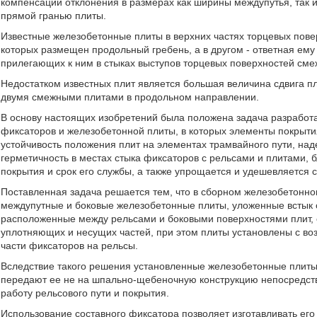
компенсации отклонения в размерах как ширины междупутья, так 
прямой гранью плиты.
Известные железобетонные плиты в верхних частях торцевых пов
которых размещен продольный гребень, а в другом - ответная ем
прилегающих к ним в стыках выступов торцевых поверхностей сме
Недостатком известных плит является большая величина сдвига пл
двумя смежными плитами в продольном направлении.
В основу настоящих изобретений была положена задача разработа
фиксаторов и железобетонной плиты, в которых элементы покрыт
устойчивость положения плит на элементах трамвайного пути, над
герметичность в местах стыка фиксаторов с рельсами и плитами,
покрытия и срок его службы, а также упрощается и удешевляется с
Поставленная задача решается тем, что в сборном железобетонн
междупутные и боковые железобетонные плиты, уложенные встык 
расположенные между рельсами и боковыми поверхностями плит, о
уплотняющих и несущих частей, при этом плиты установлены с во
части фиксаторов на рельсы.
Вследствие такого решения установленные железобетонные плиты,
передают ее не на шпально-щебеночную конструкцию непосредств
работу рельсового пути и покрытия.
Использование составного фиксатора позволяет изготавливать его