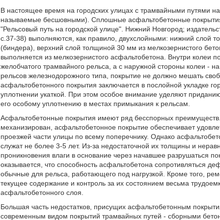
В настоящее время на городских улицах с трамвайными путями н
называемые бесшовными). Сплошные асфальтобетонные покрытия
"Рельсовый путь на городской улице". Нижний Новгород; издательс
с.37-38) выполняются, как правило, двухслойными: нижний слой 
(биндера), верхний слой толщиной 30 мм из мелкозернистого бетон
выполняется из мелкозернистого асфальтобетона. Внутри колеи по
желобчатого трамвайного рельса, а с наружной стороны колеи - на
рельсов железнодорожного типа, покрытие не должно мешать сво
асфальтобетонного покрытия заключается в послойной укладке го
уплотнении укаткой. При этом особое внимание уделяют приданию
его особому уплотнению в местах примыкания к рельсам.
Асфальтобетонные покрытия имеют ряд бесспорных преимуществ.
механизирован, асфальтобетонное покрытие обеспечивает удовле
проезжей части улицы по всему поперечнику. Однако асфальтобет
служат не более 3-5 лет. Из-за недостаточной их толщины и нерав
проникновения влаги в основание через начавшее разрушаться по
оказывается, что способность асфальтобетона сопротивляться д
обычные для рельса, работающего под нагрузкой. Кроме того, ре
текущее содержание и контроль за их состоянием весьма трудоемк
асфальтобетонного слоя.
Большая часть недостатков, присущих асфальтобетонным покрытия
современным видом покрытий трамвайных путей - сборными бето