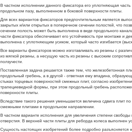
В частном исполнении данного фиксатора его уплотняющая часть
продольном пазу, выполненном в боковой поверхности плиты.
Для всех вариантов фиксаторов предпочтительным является выпо
закрытых и/или открытых в поперечном сечении полостей, что поз
сечении полость может быть выполнена в виде продольного канал
части фиксатора обеспечивает его устойчивость при монтаже и де
выполнена с уплотняющим усиком, который часто изгибается (выск
Все варианты фиксаторов можно изготавливать из резины с разли
из мягкой резины, а несущую часть из резины с высоким сопрот
ползучести.
Поставленная задача решается также тем, что железобетонная пли
продольный гребень, а в другой - ответная ему впадина, образую
стыках торцевых поверхностей смежных плит, согласно изобретен
трапециевидной формы, при этом продольный гребень расположен
поверхности плиты.
Вследствие такого решения уменьшается величина сдвига плит по
смежными плитами в продольном направлении.
В частном варианте исполнения для увеличения степени свободы 
отверстия. В верхней части плиты для реборда колеса выполнен ус
Сущность настоящих изобретений более подробно разъясняетс