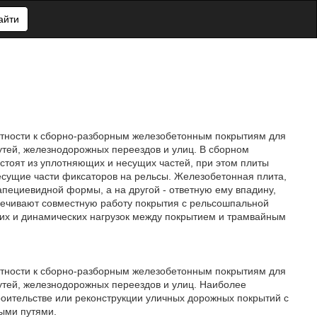
айти
частности к сборно-разборным железобетонным покрытиям для
утей, железнодорожных переездов и улиц. В сборном
тоят из уплотняющих и несущих частей, при этом плиты
есущие части фиксаторов на рельсы. Железобетонная плита,
апециевидной формы, а на другой - ответную ему впадину,
печивают совместную работу покрытия с рельсошпальной
ких и динамических нагрузок между покрытием и трамвайным
частности к сборно-разборным железобетонным покрытиям для
утей, железнодорожных переездов и улиц. Наиболее
оительстве или реконструкции уличных дорожных покрытий с
ыми путями.