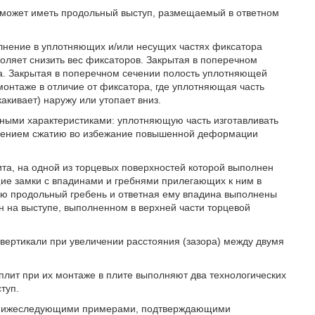
 может иметь продольный выступ, размещаемый в ответном
лнение в уплотняющих и/или несущих частях фиксатора
воляет снизить вес фиксаторов. Закрытая в поперечном
а. Закрытая в поперечном сечении полость уплотняющей
монтаже в отличие от фиксатора, где уплотняющая часть
акивает) наружу или утопает вниз.
чными характеристиками: уплотняющую часть изготавливать
ивлением сжатию во избежание повышенной деформации
та, на одной из торцевых поверхностей которой выполнен
щие замки с впадинами и гребнями прилегающих к ним в
ию продольный гребень и ответная ему впадина выполнены
 на выступе, выполненном в верхней части торцевой
 вертикали при увеличении расстояния (зазора) между двумя
плит при их монтаже в плите выполняют два технологических
туп.
я нижеследующими примерами, подтверждающими