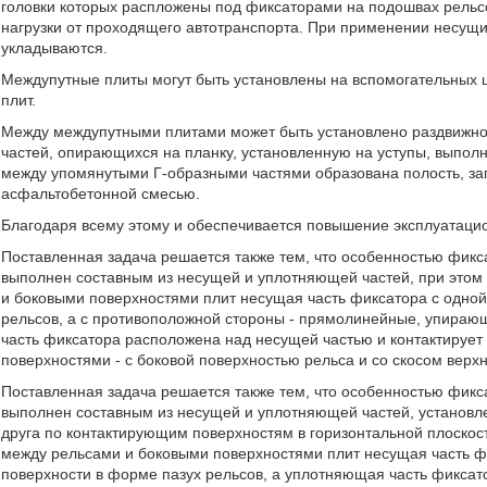
головки которых распложены под фиксаторами на подошвах рель
нагрузки от проходящего автотранспорта. При применении несущ
укладываются.
Междупутные плиты могут быть установлены на вспомогательных 
плит.
Между междупутными плитами может быть установлено раздвижное
частей, опирающихся на планку, установленную на уступы, выпол
между упомянутыми Г-образными частями образована полость, за
асфальтобетонной смесью.
Благодаря всему этому и обеспечивается повышение эксплуатаци
Поставленная задача решается также тем, что особенностью фикса
выполнен составным из несущей и уплотняющей частей, при этом
и боковыми поверхностями плит несущая часть фиксатора с одно
рельсов, а с противоположной стороны - прямолинейные, упирающ
часть фиксатора расположена над несущей частью и контактирует
поверхностями - с боковой поверхностью рельса и со скосом верхн
Поставленная задача решается также тем, что особенностью фикса
выполнен составным из несущей и уплотняющей частей, установл
друга по контактирующим поверхностям в горизонтальной плоскост
между рельсами и боковыми поверхностями плит несущая часть ф
поверхности в форме пазух рельсов, а уплотняющая часть фикса