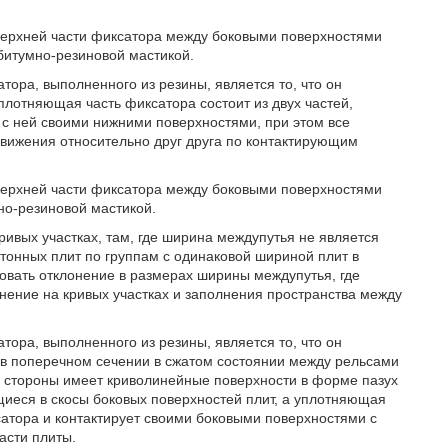
 верхней части фиксатора между боковыми поверхностями
битумно-резиновой мастикой.
тора, выполненного из резины, является то, что он
лотняющая часть фиксатора состоит из двух частей,
с ней своими нижними поверхностями, при этом все
вижения относительно друг друга по контактирующим
 верхней части фиксатора между боковыми поверхностями
но-резиновой мастикой.
ивых участках, там, где ширина междупутья не является
тонных плит по группам с одинаковой шириной плит в
овать отклонение в размерах ширины междупутья, где
нение на кривых участках и заполнения пространства между
тора, выполненного из резины, является то, что он
 в поперечном сечении в сжатом состоянии между рельсами
й стороны имеет криволинейные поверхности в форме пазух
иеся в скосы боковых поверхностей плит, а уплотняющая
атора и контактирует своими боковыми поверхностями с
асти плиты.