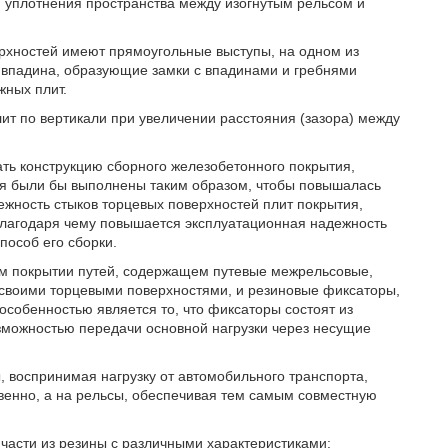
и уплотнения пространства между изогнутым рельсом и
ерхностей имеют прямоугольные выступы, на одном из
у впадина, образующие замки с впадинами и гребнями
жных плит.
ит по вертикали при увеличении расстояния (зазора) между
ть конструкцию сборного железобетонного покрытия,
ия были бы выполнены таким образом, чтобы повышалась
ежность стыков торцевых поверхностей плит покрытия,
 благодаря чему повышается эксплуатационная надежность
пособ его сборки.
ом покрытии путей, содержащем путевые межрельсовые,
своими торцевыми поверхностями, и резиновые фиксаторы,
собенностью является то, что фиксаторы состоят из
зможностью передачи основной нагрузки через несущие
 воспринимая нагрузку от автомобильного транспорта,
енно, а на рельсы, обеспечивая тем самым совместную
 части из резины с различными характеристиками: