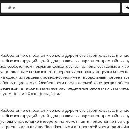
Н
Изобретение относится к области дорожного строительства, и в 
любых конструкций путей: для различных вариантов трамвайных п
железобетонном покрытии фиксаторы выполнены составными и сос
установлены с возможностью передачи основной нагрузки через н
на одной из торцевых поверхностей имеет продольный гребень тр
образующие замки. Особенности предлагаемой конструкции обес
решеткой, а также и взаимное распределение расчетных статичес
путем. 5 н. и 23 з.п. ф-лы, 19 ил.
Изобретение относится к области дорожного строительства, и в 
любых конструкций путей: для различных вариантов трамвайных п
успешно настоящие изобретение может найти применение при стр
встроенными в них необособленными от проезжей части трамвайн