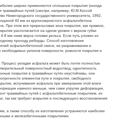
аиболее широко применяются сплошные покрытия (иногда
 трамвайных путей (смотри, например, Ю.М.Коссой
тво Нижегородского государственного университета, 1992,
толщиной 40 мм из крупнозернистого асфальтобетона
а. При этом вся прирельсовая зона покрытия, как правило,
крытие располагается на одном уровне с верхом губки
 4-8 мм ниже верха головки рельса. Если путь уложен из
бодному проходу реборды. Способ изготовления
рячей асфальтобетонной смеси, ее разравнивании и
 необходимых уклонов поверхности, ровности покрытия и
 Процесс укладки асфальта может быть почти полностью
творительный поверхностный водоотвод, однотипность
онные покрытия в трамвайных путях неустойчивы, они
нопрочности элементов пути и покрытия, свободного
крытие, вспучивания асфальта при замерзании этой влаги
еформации намного меньше, чем сами упругие деформации,
монт трамвайных путей с асфальтобетонным покрытием, их
и, так как требуют вскрытия и последующего восстановления
м, а также способу их изготовления устраняются наиболее
нными и железобетонными покрытиями.