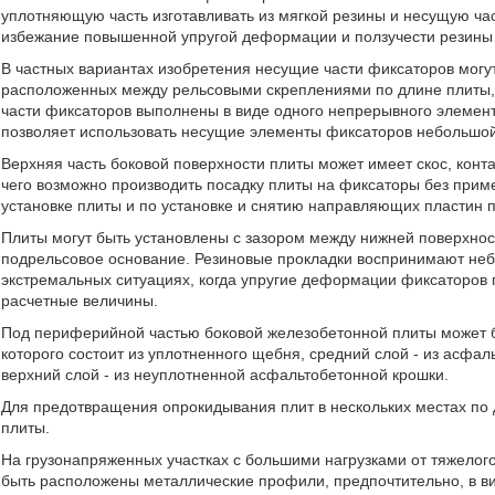
уплотняющую часть изготавливать из мягкой резины и несущую ча
избежание повышенной упругой деформации и ползучести резины 
В частных вариантах изобретения несущие части фиксаторов могу
расположенных между рельсовыми скреплениями по длине плиты, 
части фиксаторов выполнены в виде одного непрерывного элемент
позволяет использовать несущие элементы фиксаторов небольшо
Верхняя часть боковой поверхности плиты может имеет скос, кон
чего возможно производить посадку плиты на фиксаторы без при
установке плиты и по установке и снятию направляющих пластин 
Плиты могут быть установлены с зазором между нижней поверхно
подрельсовое основание. Резиновые прокладки воспринимают неб
экстремальных ситуациях, когда упругие деформации фиксаторов 
расчетные величины.
Под периферийной частью боковой железобетонной плиты может 
которого состоит из уплотненного щебня, средний слой - из асфа
верхний слой - из неуплотненной асфальтобетонной крошки.
Для предотвращения опрокидывания плит в нескольких местах по
плиты.
На грузонапряженных участках с большими нагрузками от тяжелого
быть расположены металлические профили, предпочтительно, в ви