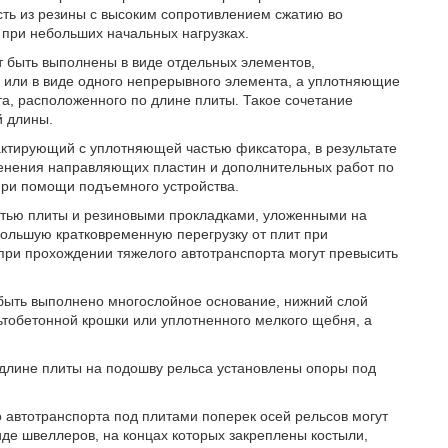
сть из резины с высоким сопротивлением сжатию во
при небольших начальных нагрузках.
т быть выполнены в виде отдельных элементов,
или в виде одного непрерывного элемента, а уплотняющие
а, расположенного по длине плиты. Такое сочетание
й длины.
тактирующий с уплотняющей частью фиксатора, в результате
менения направляющих пластин и дополнительных работ по
при помощи подъемного устройства.
стью плиты и резиновыми прокладками, уложенными на
ольшую кратковременную перегрузку от плит при
при прохождении тяжелого автотранспорта могут превысить
быть выполнено многослойное основание, нижний слой
льтобетонной крошки или уплотненного мелкого щебня, а
 длине плиты на подошву рельса установлены опоры под
 автотранспорта под плитами поперек осей рельсов могут
де швеллеров, на концах которых закреплены костыли,