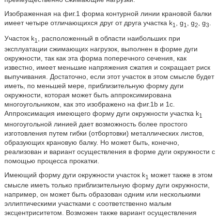
Изображенная на фиг.1 форма контурной линии крановой балки
имеет четыре отличающихся друг от друга участка k
, g
, g
, g
.
1
1
2
3
Участок k
, расположенный в области наибольших при
1
эксплуатации сжимающих нагрузок, выполнен в форме дуги
окружности, так как эта форма поперечного сечения, как
известно, имеет меньшие напряжения сжатия и сокращает риск
выпучивания. Достаточно, если этот участок в этом смысле будет
иметь, по меньшей мере, приблизительную форму дуги
окружности, которая может быть аппроксимирована
многоугольником, как это изображено на фиг.1b и 1c.
Аппроксимация имеющего форму дуги окружности участка k
1
многоугольной линией дает возможность более простого
изготовления путем гибки (отбортовки) металлических листов,
образующих крановую балку. Но может быть, конечно,
реализован и вариант осуществления в форме дуги окружности с
помощью процесса прокатки.
Имеющий форму дуги окружности участок k
может также в этом
1
смысле иметь только приблизительную форму дуги окружности,
например, он может быть образован одним или несколькими
эллиптическими участками с соответственно малым
эксцентриситетом. Возможен также вариант осуществления