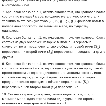
1
многоугольником.
7. Крановая балка по п.1, отличающаяся тем, что крановая балка
состоит, по меньшей мере, из одного металлического листа, и
толщина листа всех участков (k
, k
, g
, g
, g
) крановой балки в
1
2
1
2
3
поперечной плоскости, по меньшей мере, по существу
одинакова.
8. Крановая балка по п.1, отличающаяся тем, что крановая балка
состоит из двух оболочек, которые выполнены зеркально
симметрично и - предпочтительно в области первой точки (S
)
1
пересечения и второй точки (S
) пересечения - соединены друг с
2
другом.
9. Крановая балка по п.1, отличающаяся тем, что крановая балка
состоит, по меньшей мере, вдоль одного участка ее продольной
протяженности из одного единственного металлического листа,
который замкнут вдоль одной единственной линии, которая
предпочтительно проходит в области первой точки (S
)
1
пересечения или второй точки (S
) пересечения.
2
10. Система стрелы для крана, отличающаяся тем, что, по
меньшей мере, одна стрела и/или одно удлинение стрелы
выполнены в виде крановой балки по п.1.