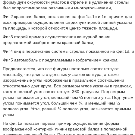
форму дуги окружности участок в стреле и в удлинении стрелы
был аппроксимирован различными многоугольниками,
Фиг.2 крановая балка, показанная на фиг.1a-1c и 1e, причем для
всех примеров осуществления штрихпунктирной линией указана
та площадь, к которой относится центр тяжести площади,
Фиг.3 второй пример осуществления контурной линии
предлагаемой изобретением крановой балки,
Фиг.4 вид в перспективе системы стрелы, показанной на фиг.1d, и
Фиг.5 автомобиль с предлагаемым изобретением краном.
Предполагается, что все фигуры настолько соответствуют
масштабу, что длины отдельных участков контура, а также
изображенные углы изображены в правильном соотношении
относительно друг друга. Все размеры углов указаны в градусах,
так что полный угол соответствует 360 градусам. Под острым
углом понимается угол, меньший чем ¼ полного угла. Под тупым
углом понимается угол, больший чем ¼, и меньший чем ½
полного угла. Угол, равный ¼ полного угла, называется прямым
углом.
На фиг.1a показан первый пример осуществления формы
воображаемой контурной линии крановой балки в поперечной
плоскости крановой балки. При этом под поперечной плоскостью