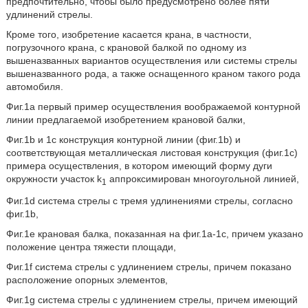
предпочтительно, чтобы было предусмотрено более пяти
удлинений стрелы.
Кроме того, изобретение касается крана, в частности,
погрузочного крана, с крановой балкой по одному из
вышеназванных вариантов осуществления или системы стрелы
вышеназванного рода, а также оснащенного краном такого рода
автомобиля.
Фиг.1a первый пример осуществления воображаемой контурной
линии предлагаемой изобретением крановой балки,
Фиг.1b и 1c конструкция контурной линии (фиг.1b) и
соответствующая металлическая листовая конструкция (фиг.1c)
примера осуществления, в котором имеющий форму дуги
окружности участок k
аппроксимирован многоугольной линией,
1
Фиг.1d система стрелы с тремя удлинениями стрелы, согласно
фиг.1b,
Фиг.1e крановая балка, показанная на фиг.1a-1c, причем указано
положение центра тяжести площади,
Фиг.1f система стрелы с удлинением стрелы, причем показано
расположение опорных элементов,
Фиг.1g система стрелы с удлинением стрелы, причем имеющий