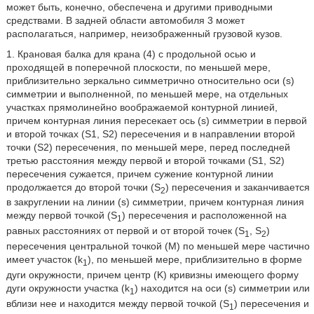
может быть, конечно, обеспечена и другими приводными
средствами. В задней области автомобиля 3 может
располагаться, например, неизображенный грузовой кузов.
1. Крановая балка для крана (4) с продольной осью и
проходящей в поперечной плоскости, по меньшей мере,
приблизительно зеркально симметрично относительно оси (s)
симметрии и выполненной, по меньшей мере, на отдельных
участках прямолинейно воображаемой контурной линией,
причем контурная линия пересекает ось (s) симметрии в первой
и второй точках (S1, S2) пересечения и в направлении второй
точки (S2) пересечения, по меньшей мере, перед последней
третью расстояния между первой и второй точками (S1, S2)
пересечения сужается, причем сужение контурной линии
продолжается до второй точки (S
) пересечения и заканчивается
2
в закруглении на линии (s) симметрии, причем контурная линия
между первой точкой (S
) пересечения и расположенной на
1
равных расстояниях от первой и от второй точек (S
, S
)
1
2
пересечения центральной точкой (М) по меньшей мере частично
имеет участок (k
), по меньшей мере, приблизительно в форме
1
дуги окружности, причем центр (K) кривизны имеющего форму
дуги окружности участка (k
) находится на оси (s) симметрии или
1
вблизи нее и находится между первой точкой (S
) пересечения и
1