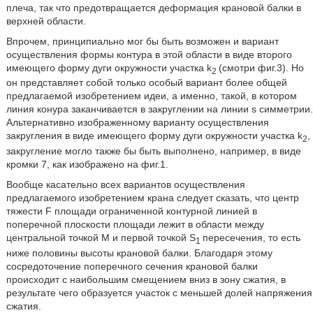
плеча, так что предотвращается деформация крановой балки в
верхней области.
Впрочем, принципиально мог бы быть возможен и вариант
осуществления формы контура в этой области в виде второго
имеющего форму дуги окружности участка k
(смотри фиг.3). Но
2
он представляет собой только особый вариант более общей
предлагаемой изобретением идеи, а именно, такой, в котором
линия конура заканчивается в закруглении на линии s симметрии.
Альтернативно изображенному варианту осуществления
закругления в виде имеющего форму дуги окружности участка k
,
2
закругление могло также бы быть выполнено, например, в виде
кромки 7, как изображено на фиг.1.
Вообще касательно всех вариантов осуществления
предлагаемого изобретением крана следует сказать, что центр
тяжести F площади ограниченной контурной линией в
поперечной плоскости площади лежит в области между
центральной точкой M и первой точкой S
пересечения, то есть
1
ниже половины высоты крановой балки. Благодаря этому
сосредоточение поперечного сечения крановой балки
происходит с наибольшим смещением вниз в зону сжатия, в
результате чего образуется участок с меньшей долей напряжения
сжатия.