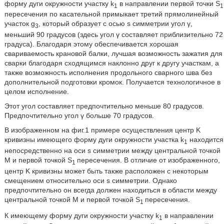
форму дуги окружности участку k
в направлении первой точки S
1
1
пересечения по касательной примыкает третий прямолинейный
участок g
, который образует с осью s симметрии угол γ,
3
меньший 90 градусов (здесь угол γ составляет приблизительно 72
градуса). Благодаря этому обеспечивается хорошая
свариваемость крановой балки, лучшая возможность зажатия для
сварки благодаря сходящимся наклонно друг к другу участкам, а
также возможность исполнения продольного сварного шва без
дополнительной подготовки кромок. Получается технологичное в
целом исполнение.
Этот угол составляет предпочтительно меньше 80 градусов.
Предпочтительно угол γ больше 70 градусов.
В изображенном на фиг.1 примере осуществления центр K
кривизны имеющего форму дуги окружности участка k
находится
1
непосредственно на оси s симметрии между центральной точкой
M и первой точкой S
пересечения. В отличие от изображенного,
1
центр K кривизны может быть также расположен с некоторым
смещением относительно оси s симметрии. Однако
предпочтительно он всегда должен находиться в области между
центральной точкой M и первой точкой S
пересечения.
1
К имеющему форму дуги окружности участку k
в направлении
1