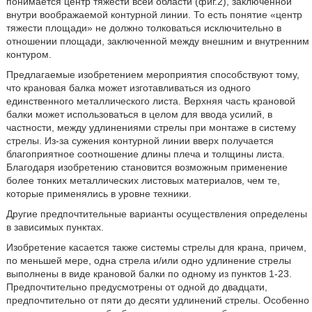
понимается центр тяжести всей области (фиг.2), заключенной
внутри воображаемой контурной линии. То есть понятие «центр
тяжести площади» не должно толковаться исключительно в
отношении площади, заключенной между внешним и внутренним
контуром.
Предлагаемые изобретением мероприятия способствуют тому,
что крановая балка может изготавливаться из одного
единственного металлического листа. Верхняя часть крановой
балки может использоваться в целом для ввода усилий, в
частности, между удлинениями стрелы при монтаже в систему
стрелы. Из-за сужения контурной линии вверх получается
благоприятное соотношение длины плеча и толщины листа.
Благодаря изобретению становится возможным применение
более тонких металлических листовых материалов, чем те,
которые применялись в уровне техники.
Другие предпочтительные варианты осуществления определены
в зависимых пунктах.
Изобретение касается также системы стрелы для крана, причем,
по меньшей мере, одна стрела и/или одно удлинение стрелы
выполнены в виде крановой балки по одному из пунктов 1-23.
Предпочтительно предусмотрены от одной до двадцати,
предпочтительно от пяти до десяти удлинений стрелы. Особенно