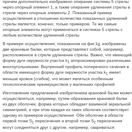
причем дополнительно изображено опирание системы 5 стрелы
через опорный элемент 1, а также опирание удлинения стрелы в
стреле через опорные элементы 2. Показанный пример
осуществления в отношении количества показанных удлинений
стрелы является, конечно, только примером. Те же самые
опорные элементы могут применяться в системах 5 стрелы с
любым количеством удлинений стрелы.
В примере осуществления, показанном на фиг.1g, изображены
две крановые балки, которые представляют собой, например,
расположенное в стреле удлинение стрелы. Важно, что имеющий
форму дуги окружности участок k
аппроксимирован различными
1
многоугольниками. Внутренний профиль поперечного сечения в
области имеющего форму дуги окружности участка k
имеет
1
меньше кромок (сгибов), что может являться особенным
технологическим преимуществом у маленьких профилей.
Изготовление предлагаемой изобретением крановой балки может
осуществляться, например, путем образования крановой балки
из двух оболочек, форма которых обладает взаимной зеркальной
симметрией, и при этом каждая из таких оболочек соответствует
одному из примеров осуществления. Обе оболочки в области
первой точки S
пересечения и второй точки S
пересечения
1
2
могут соединяться друг с другом, например, свариваться.