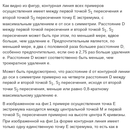
Как видно из фигур, контурная линия всех примеров
осуществления имеет между первой точкой S
пересечения и
1
второй точкой S
пересечения точку E экстремума, с
2
максимальным удалением е от оси s симметрии. Расстояние D
между первой точкой пересечения и второй точкой S
, S
1
2
пересечения может быть при этом, по меньшей мере, вдвое
больше, чем удаление e. Предпочтительным является, по
меньшей мере, в два с половиной раза большее расстояние D,
особенно предпочтительно, если оно в 2,75 раз больше удаления
e. Расстояние D может соответственно быть меньше, чем
троекратное удаления e.
Может быть предусмотрено, что расстояние d от контурной линии
до оси s симметрии примерно на четверти расстояния D между
первой и второй точкой S
, S
пересечения, исходя от второй
1
2
точки S
пересечения, меньше или равно 0,8-кратному
2
максимальному удалению e.
В изображенном на фиг.1 примере осуществления точка E
экстремума находится между центральной точкой M и первой
точкой S
пересечения примерно на высоте центра K кривизны.
1
При изображенной на фиг.1a форме контурная линия имеет
только одну единственную точку E экстремума, то есть как в