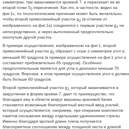
симметрии, там заканчивается кромкой 7, и пересекает ее во
второй точке S
пересечения. Как это, в частности, видно на
2
фиг.1c, по технологическим причинам может быть желательно,
чтобы второй прямолинейный участок g
(в отличие от
2
изображенного на фиг.1a) соединялся с первым участком g
не
1
непосредственно, а через выполненный предпочтительно
изогнутым другой участок.
В примере осуществления, изображенном на фиг.1, второй
прямолинейный участок g
образует с осью s симметрии угол α,
2
меньший 90 градусов (в примере осуществления на фиг.1 угол α
составляет приблизительно 65 градусов). Особенно
предпочтительным является для угла α диапазон меньше 70
градусов. Впрочем, в этом примере осуществления угол α должен
быть больше 60 градусов.
Второй прямолинейный участок g
который заканчивается в
2,
закруглении в форме кромки 7, дает то преимущество, что
благодаря ему в области вокруг вершины крановой балки
становится возможным благоприятный местный ввод усилий,
который осуществляется, например, при опирании комплектов
пакетов скольжения между отдельными удлинениями стрелы.
Именно благодаря кроткой длине плеча получается
благоприятное соотношение между толщиной листа и длиной