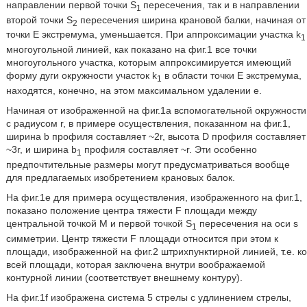
направлении первой точки S
пересечения, так и в направлении
1
второй точки S
пересечения ширина крановой балки, начиная от
2
точки E экстремума, уменьшается. При аппроксимации участка k
1
многоугольной линией, как показано на фиг.1 все точки
многоугольного участка, которым аппроксимируется имеющий
форму дуги окружности участок k
в области точки E экстремума,
1
находятся, конечно, на этом максимальном удалении e.
Начиная от изображенной на фиг.1a вспомогательной окружности
с радиусом r, в примере осуществления, показанном на фиг.1,
ширина b профиля составляет ~2r, высота D профиля составляет
~3r, и ширина b
профиля составляет ~r. Эти особенно
1
предпочтительные размеры могут предусматриваться вообще
для предлагаемых изобретением крановых балок.
На фиг.1e для примера осуществления, изображенного на фиг.1,
показано положение центра тяжести F площади между
центральной точкой M и первой точкой S
пересечения на оси s
1
симметрии. Центр тяжести F площади относится при этом к
площади, изображенной на фиг.2 штрихпунктирной линией, т.е. ко
всей площади, которая заключена внутри воображаемой
контурной линии (соответствует внешнему контуру).
На фиг.1f изображена система 5 стрелы с удлинением стрелы,