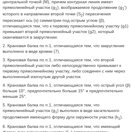
центральной точкой (М), причем контурная линия имеет
прямолинейный участок (g
), воображаемое продолжение (g
')
1
1
которого в направлении второй точки (S
) пересечения
2
пересекает ось (s) симметрии под острым углом (β),
отличающаяся тем, что к первому прямолинейному участку (g1)
примыкает второй прямолинейный участок (g2), который
оканчивается в закруглении.
2. Крановая балка по п.1, отличающаяся тем, что закругление
выполнено в виде кромки (7).
3. Крановая балка по п.1, отличающаяся тем, что второй
прямолинейный участок либо непосредственно примыкает к
первому прямолинейному участку, либо соединен с ним через
выполненный изогнутым другой участок.
4. Крановая балка по п.1, отличающаяся тем, что острый угол (β)
больше 10°, предпочтительно больше 15° и предпочтительно
меньше 25°.
5. Крановая балка по п.1, отличающаяся тем, что
прямолинейный участок (g
) выполнен в виде касательного
1
продолжения имеющего форму дуги окружности участка (k
).
1
6. Крановая балка по п.1, отличающаяся тем, что имеющий
форму дуги окружности участок (k
) аппроксимирован