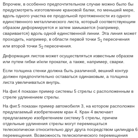
Впрочем, в особенно предпочтительном случае можно было бы
предусмотреть изготовление крановой балки, по меньшей мере,
вдоль одного участка ее продольной протяженности из одного
единственного металлического листа, который соответствующим
образом деформируется и затем замыкается (например,
сваривается) вдоль одной единственной линии. Эта линия может
проходить, например, в области первой точки S
пересечения
1
или второй точки S
пересечения.
2
Деформация листов может осуществляться известным образом
или путем гибки и/или прокатки, а также, например, сварки.
Если толщина стенки должна быть различной, вешний контур
должен предпочтительно оставаться одинаковым, а толщина
листа увеличиваться внутрь.
На фиг.4 показан пример системы 5 стрелы с расположенным в
стреле удлинением стрелы.
На фиг.5 показан пример автомобиля 3, на котором расположен
предлагаемый изобретением кран 4. Кран 4 включает
предлагаемую изобретением систему 5 стрелы, причем
отдельные удлинения стрелы могут перемещаться
телескопически относительно друг друга посредством цилиндра 6
перемещения. Возможность телескопического перемещения