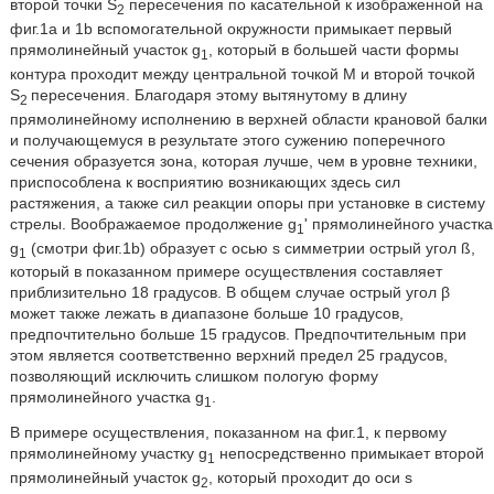
второй точки S
пересечения по касательной к изображенной на
2
фиг.1a и 1b вспомогательной окружности примыкает первый
прямолинейный участок g
, который в большей части формы
1
контура проходит между центральной точкой M и второй точкой
S
пересечения. Благодаря этому вытянутому в длину
2
прямолинейному исполнению в верхней области крановой балки
и получающемуся в результате этого сужению поперечного
сечения образуется зона, которая лучше, чем в уровне техники,
приспособлена к восприятию возникающих здесь сил
растяжения, а также сил реакции опоры при установке в систему
стрелы. Воображаемое продолжение g
' прямолинейного участка
1
g
(смотри фиг.1b) образует с осью s симметрии острый угол ß,
1
который в показанном примере осуществления составляет
приблизительно 18 градусов. В общем случае острый угол β
может также лежать в диапазоне больше 10 градусов,
предпочтительно больше 15 градусов. Предпочтительным при
этом является соответственно верхний предел 25 градусов,
позволяющий исключить слишком пологую форму
прямолинейного участка g
.
1
В примере осуществления, показанном на фиг.1, к первому
прямолинейному участку g
непосредственно примыкает второй
1
прямолинейный участок g
, который проходит до оси s
2