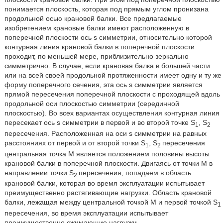
понимается плоскость, которая под прямым углом пронизана
продольной осью крановой балки. Все предлагаемые
изобретением крановые балки имеют расположенную в
поперечной плоскости ось s симметрии, относительно которой
контурная линия крановой балки в поперечной плоскости
проходит, по меньшей мере, приблизительно зеркально
симметрично. В случае, если крановая балка в большей части
или на всей своей продольной протяженности имеет одну и ту же
форму поперечного сечения, эта ось s симметрии является
прямой пересечения поперечной плоскости с проходящей вдоль
продольной оси плоскостью симметрии (серединной
плоскостью). Во всех вариантах осуществления контурная линия
пересекает ось s симметрии в первой и во второй точке S
, S
1
2
пересечения. Расположенная на оси s симметрии на равных
расстояниях от первой и от второй точки S
, S
пересечения
1
2
центральная точка M является положением половины высоты
крановой балки в поперечной плоскости. Двигаясь от точки M в
направлении точки S
пересечения, попадаем в область
2
крановой балки, которая во время эксплуатации испытывает
преимущественно растягивающие нагрузки. Область крановой
балки, лежащая между центральной точкой M и первой точкой S
1
пересечения, во время эксплуатации испытывает
преимущественно сжимающие нагрузки.