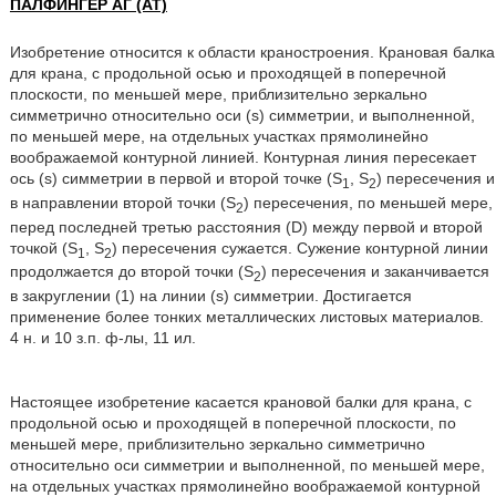
ПАЛФИНГЕР АГ (AT)
Изобретение относится к области краностроения. Крановая балка
для крана, с продольной осью и проходящей в поперечной
плоскости, по меньшей мере, приблизительно зеркально
симметрично относительно оси (s) симметрии, и выполненной,
по меньшей мере, на отдельных участках прямолинейно
воображаемой контурной линией. Контурная линия пересекает
ось (s) симметрии в первой и второй точке (S
, S
) пересечения и
1
2
в направлении второй точки (S
) пересечения, по меньшей мере,
2
перед последней третью расстояния (D) между первой и второй
точкой (S
, S
) пересечения сужается. Сужение контурной линии
1
2
продолжается до второй точки (S
) пересечения и заканчивается
2
в закруглении (1) на линии (s) симметрии. Достигается
применение более тонких металлических листовых материалов.
4 н. и 10 з.п. ф-лы, 11 ил.
Настоящее изобретение касается крановой балки для крана, с
продольной осью и проходящей в поперечной плоскости, по
меньшей мере, приблизительно зеркально симметрично
относительно оси симметрии и выполненной, по меньшей мере,
на отдельных участках прямолинейно воображаемой контурной