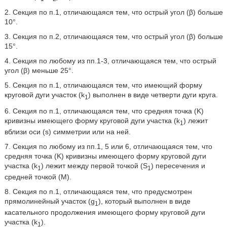
2. Секция по п.1, отличающаяся тем, что острый угол (β) больше
10°.
3. Секция по п.2, отличающаяся тем, что острый угол (β) больше
15°.
4. Секция по любому из пп.1-3, отличающаяся тем, что острый
угол (β) меньше 25°.
5. Секция по п.1, отличающаяся тем, что имеющий форму
круговой дуги участок (k
) выполнен в виде четверти дуги круга.
1
6. Секция по п.1, отличающаяся тем, что средняя точка (K)
кривизны имеющего форму круговой дуги участка (k
) лежит
1
вблизи оси (s) симметрии или на ней.
7. Секция по любому из пп.1, 5 или 6, отличающаяся тем, что
средняя точка (K) кривизны имеющего форму круговой дуги
участка (k
) лежит между первой точкой (S
) пересечения и
1
1
средней точкой (M).
8. Секция по п.1, отличающаяся тем, что предусмотрен
прямолинейный участок (g
), который выполнен в виде
1
касательного продолжения имеющего форму круговой дуги
участка (k
).
1