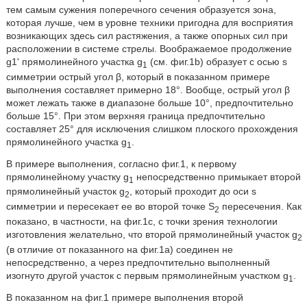
тем самым сужения поперечного сечения образуется зона,
которая лучше, чем в уровне техники пригодна для восприятия
возникающих здесь сил растяжения, а также опорных сил при
расположении в системе стрелы. Воображаемое продолжение
g1' прямолинейного участка g
(см. фиг.1b) образует с осью s
1
симметрии острый угол β, который в показанном примере
выполнения составляет примерно 18°. Вообще, острый угол β
может лежать также в диапазоне больше 10°, предпочтительно
больше 15°. При этом верхняя граница предпочтительно
составляет 25° для исключения слишком плоского прохождения
прямолинейного участка g
.
1
В примере выполнения, согласно фиг.1, к первому
прямолинейному участку g
непосредственно примыкает второй
1
прямолинейный участок g
, который проходит до оси s
2
симметрии и пересекает ее во второй точке S
пересечения. Как
2
показано, в частности, на фиг.1с, с точки зрения технологии
изготовления желательно, что второй прямолинейный участок g
2
(в отличие от показанного на фиг.1а) соединен не
непосредственно, а через предпочтительно выполненный
изогнуто другой участок с первым прямолинейным участком g
.
1
В показанном на фиг.1 примере выполнения второй