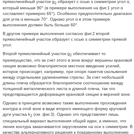
прямолинейный участок g
образует с осью s симметрии угол α,
2
который меньше 90° (в примере выполнения на фиг.1 угол α
составляет примерно 65°). Особенно предпочтительно диапазон
для угла α меньше 70°. Однако угол α в этом примере
выполнения должен быть больше 60°.
В другом примере выполнения согласно фиг.2 второй
прямолинейный участок образует с осью s симметрии прямой
угол.
Второй прямолинейный участок g
обеспечивает то
2
преимущество, что за счет этого в зоне вокруг вершины крановой
секции возможно благоприятное местное введение усилий,
которое происходит, например, при опоре пакетов скольжения
между отдельными удлинениями стрелы. За счет небольшой
длины плеча образуется благоприятное соотношение между
толщиной металлического листа и длиной плеча, так что
предотвращается деформация крановой секции в верхней зоне.
Однако в принципе возможно также выполнение прохождения
контура в этой зоне в виде второго имеющего форму круговой
дуги участка k
(см. фиг.3). Однако это представляет лишь
2
специальный вариант выполнения общей идеи, а именно, что
линия контура заканчивается округлением на оси s симметрии. В
качестве альтернативного решения к показанному выполнению