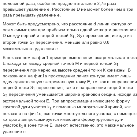
половиной раза, особенно предпочтительно в 2,75 раза
превышает удаление е. Расстояние D не может более чем в три
раза превышать удаление е.
Может быть предусмотрено, что расстояние d линии контура от
оси s симметрии при приблизительно одной четверти расстояния
D между первой и второй точкой S
, S
пересечения, исходя из
1
2
второй точки S
пересечения, меньше или равно 0,8
2
максимального удаления е.
В показанном на фиг.1 примере выполнения экстремальная точка
Е находится между средней точкой М и первой точкой S
1
пересечения примерно на высоте средней точки К кривизны. В
показанном на фиг.1а прохождении линия контура имеет лишь
одну единственную экстремальную точку Е, т.е. как в направлении
первой точки S
пересечения, так и в направлении второй точки
1
S
пересечения уменьшается ширина крановой секции, исходя из
2
экстремальной точки Е. При аппроксимации имеющего форму
круговой дуги участка k
с помощью многоугольной кривой, как
1
показано на фиг.1с, все точки многоугольного участка, с помощью
которого аппроксимируется имеющий форму круговой дуги
участок k
в зоне точке
Е, имеют, естественно, это максимальное
1
удаление е.