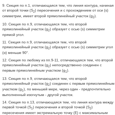
9. Секция по п.1, отличающаяся тем, что линия контура, начиная
от второй точки (S
) пересечения и с прохождением от оси (s)
2
симметрии, имеет второй прямолинейный участок (g
).
2
10. Секция по п.9, отличающаяся тем, что второй
прямолинейный участок (g
) образует с осью (s) симметрии
2
прямой угол.
11. Секция по п.9, отличающаяся тем, что второй
прямолинейный участок (g
) образует с осью (s) симметрии угол
2
(α) меньше 90°.
12. Секция по любому из пп.9-11, отличающаяся тем, что второй
прямолинейный участок (g
) непосредственно соединен с
2
первым прямолинейным участком (g
).
1
13. Секция по п.9, отличающаяся тем, что второй
прямолинейный участок (g
) соединен с первым прямолинейным
2
участком (g
), по меньшей мере, через один - предпочтительно
1
выполненный изогнутым - другой участок.
14. Секция по п.13, отличающаяся тем, что линия контура между
первой точкой (S
) пересечения и второй точкой (S
)
1
2
пересечения имеет экстремальную точку (E) с максимальным