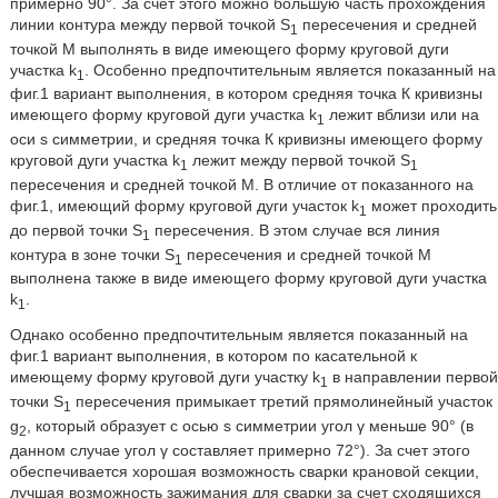
примерно 90°. За счет этого можно большую часть прохождения
линии контура между первой точкой S
пересечения и средней
1
точкой М выполнять в виде имеющего форму круговой дуги
участка k
. Особенно предпочтительным является показанный на
1
фиг.1 вариант выполнения, в котором средняя точка К кривизны
имеющего форму круговой дуги участка k
лежит вблизи или на
1
оси s симметрии, и средняя точка К кривизны имеющего форму
круговой дуги участка k
лежит между первой точкой S
1
1
пересечения и средней точкой М. В отличие от показанного на
фиг.1, имеющий форму круговой дуги участок k
может проходить
1
до первой точки S
пересечения. В этом случае вся линия
1
контура в зоне точки S
пересечения и средней точкой М
1
выполнена также в виде имеющего форму круговой дуги участка
k
.
1
Однако особенно предпочтительным является показанный на
фиг.1 вариант выполнения, в котором по касательной к
имеющему форму круговой дуги участку k
в направлении первой
1
точки S
пересечения примыкает третий прямолинейный участок
1
g
, который образует с осью s симметрии угол γ меньше 90° (в
2
данном случае угол γ составляет примерно 72°). За счет этого
обеспечивается хорошая возможность сварки крановой секции,
лучшая возможность зажимания для сварки за счет сходящихся