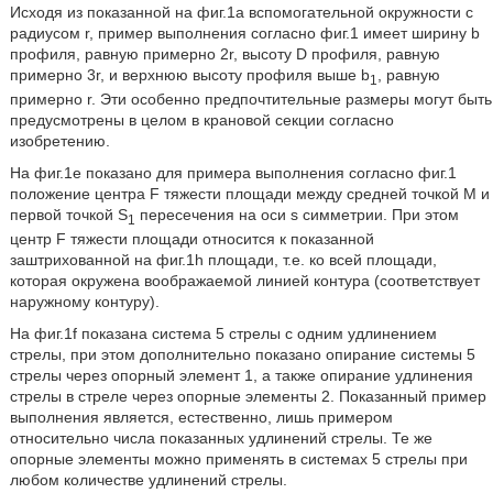
Исходя из показанной на фиг.1а вспомогательной окружности с
радиусом r, пример выполнения согласно фиг.1 имеет ширину b
профиля, равную примерно 2r, высоту D профиля, равную
примерно 3r, и верхнюю высоту профиля выше b
, равную
1
примерно r. Эти особенно предпочтительные размеры могут быть
предусмотрены в целом в крановой секции согласно
изобретению.
На фиг.1е показано для примера выполнения согласно фиг.1
положение центра F тяжести площади между средней точкой М и
первой точкой S
пересечения на оси s симметрии. При этом
1
центр F тяжести площади относится к показанной
заштрихованной на фиг.1h площади, т.е. ко всей площади,
которая окружена воображаемой линией контура (соответствует
наружному контуру).
На фиг.1f показана система 5 стрелы с одним удлинением
стрелы, при этом дополнительно показано опирание системы 5
стрелы через опорный элемент 1, а также опирание удлинения
стрелы в стреле через опорные элементы 2. Показанный пример
выполнения является, естественно, лишь примером
относительно числа показанных удлинений стрелы. Те же
опорные элементы можно применять в системах 5 стрелы при
любом количестве удлинений стрелы.