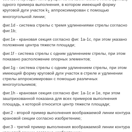
одного примера выполнения, в котором имеющий форму
круговой дуги участок k
аппроксимирован с помощью
1
многоугольной линии;
фиг.1d - система стрелы с тремя удлинениями стрелы согласно
фиг.1b;
фиг.1е - крановая секция согласно фиг. 1а-1с, при этом указано
положение центра тяжести площади;
фиг.1f - система стрелы с одним удлинением стрелы, при этом
показано расположение опорных элементов;
фиг.1g - система стрелы с одним удлинением стрелы, при этом
имеющий форму круговой дуги участок в стреле и удлинении
стрелы аппроксимирован с помощью различных
многоугольников;
фиг.1h - крановая секция согласно фиг. 1а-1с и 1е, при этом
заштрихованной показана для всех примеров выполнения
площадь, к которой относится центр тяжести площади;
фиг.2 - второй пример выполнения воображаемой линии контура
крановой секции согласно изобретению;
фиг.3 - третий пример выполнения воображаемой линии контура