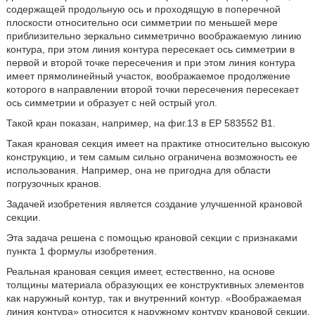
содержащей продольную ось и проходящую в поперечной
плоскости относительно оси симметрии по меньшей мере
приблизительно зеркально симметрично воображаемую линию
контура, при этом линия контура пересекает ось симметрии в
первой и второй точке пересечения и при этом линия контура
имеет прямолинейный участок, воображаемое продолжение
которого в направлении второй точки пересечения пересекает
ось симметрии и образует с ней острый угол.
Такой кран показан, например, на фиг.13 в ЕР 583552 В1.
Такая крановая секция имеет на практике относительно высокую
конструкцию, и тем самым сильно ограничена возможность ее
использования. Например, она не пригодна для области
погрузочных кранов.
Задачей изобретения является создание улучшенной крановой
секции.
Эта задача решена с помощью крановой секции с признаками
пункта 1 формулы изобретения.
Реальная крановая секция имеет, естественно, на основе
толщины материала образующих ее конструктивных элементов
как наружный контур, так и внутренний контур. «Воображаемая
линия контура» относится к наружному контуру крановой секции.