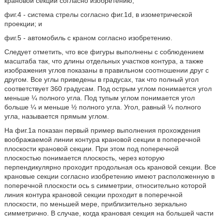
крановой секции согласно изобретению;
фиг.4 - система стрелы согласно фиг.1d, в изометрической
проекции; и
фиг.5 - автомобиль с краном согласно изобретению.
Следует отметить, что все фигуры выполнены с соблюдением
масштаба так, что длины отдельных участков контура, а также
изображения углов показаны в правильном соотношении друг с
другом. Все углы приведены в градусах, так что полный угол
соответствует 360 градусам. Под острым углом понимается угол
меньше ¼ полного угла. Под тупым углом понимается угол
больше ¼ и меньше ½ полного угла. Угол, равный ¼ полного
угла, называется прямым углом.
На фиг.1а показан первый пример выполнения прохождения
воображаемой линии контура крановой секции в поперечной
плоскости крановой секции. При этом под поперечной
плоскостью понимается плоскость, через которую
перпендикулярно проходит продольная ось крановой секции. Все
крановые секции согласно изобретению имеют расположенную в
поперечной плоскости ось s симметрии, относительно которой
линия контура крановой секции проходит в поперечной
плоскости, по меньшей мере, приблизительно зеркально
симметрично. В случае, когда крановая секция на большей части