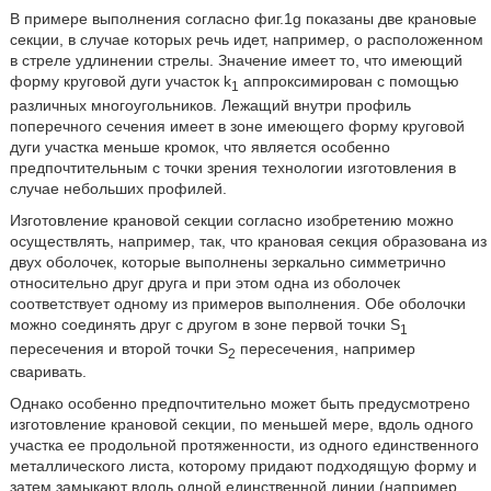
В примере выполнения согласно фиг.1g показаны две крановые
секции, в случае которых речь идет, например, о расположенном
в стреле удлинении стрелы. Значение имеет то, что имеющий
форму круговой дуги участок k
аппроксимирован с помощью
1
различных многоугольников. Лежащий внутри профиль
поперечного сечения имеет в зоне имеющего форму круговой
дуги участка меньше кромок, что является особенно
предпочтительным с точки зрения технологии изготовления в
случае небольших профилей.
Изготовление крановой секции согласно изобретению можно
осуществлять, например, так, что крановая секция образована из
двух оболочек, которые выполнены зеркально симметрично
относительно друг друга и при этом одна из оболочек
соответствует одному из примеров выполнения. Обе оболочки
можно соединять друг с другом в зоне первой точки S
1
пересечения и второй точки S
пересечения, например
2
сваривать.
Однако особенно предпочтительно может быть предусмотрено
изготовление крановой секции, по меньшей мере, вдоль одного
участка ее продольной протяженности, из одного единственного
металлического листа, которому придают подходящую форму и
затем замыкают вдоль одной единственной линии (например,