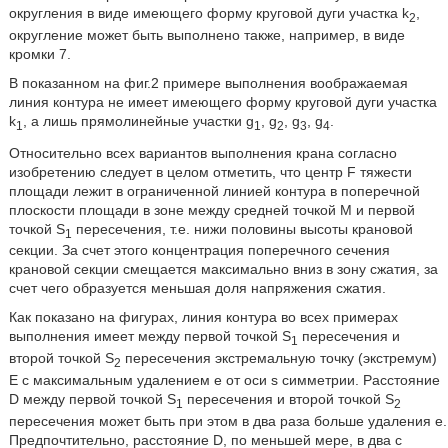
округления в виде имеющего форму круговой дуги участка k
,
2
округление может быть выполнено также, например, в виде
кромки 7.
В показанном на фиг.2 примере выполнения воображаемая
линия контура не имеет имеющего форму круговой дуги участка
k
, а лишь прямолинейные участки g
, g
, g
, g
.
1
1
2
3
4
Относительно всех вариантов выполнения крана согласно
изобретению следует в целом отметить, что центр F тяжести
площади лежит в ограниченной линией контура в поперечной
плоскости площади в зоне между средней точкой М и первой
точкой S
пересечения, т.е. нижи половины высоты крановой
1
секции. За счет этого концентрация поперечного сечения
крановой секции смещается максимально вниз в зону сжатия, за
счет чего образуется меньшая доля напряжения сжатия.
Как показано на фигурах, линия контура во всех примерах
выполнения имеет между первой точкой S
пересечения и
1
второй точкой S
пересечения экстремальную точку (экстремум)
2
Е с максимальным удалением е от оси s симметрии. Расстояние
D между первой точкой S
пересечения и второй точкой S
1
2
пересечения может быть при этом в два раза больше удаления е.
Предпочтительно, расстояние D, по меньшей мере, в два с