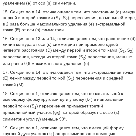
удалением (e) от оси (s) симметрии.
15. Секция по п.14, отличающаяся тем, что расстояние (d) между
первой и второй точками (S
, S
) пересечения, по меньшей мере,
1
2
в 2 раза больше максимального удаления (e) экстремальной
точки (E) от оси (s) симметрии.
16. Секция по п.13 или 14, отличающаяся тем, что расстояние (d)
линии контура от оси (s) симметрии при примерно одной
четверти расстояния (D) между первой и второй точками (S
, S
)
1
2
пересечения, исходя из второй точки (S
) пересечения, меньше
2
или равно 0,8 максимального удаления (e).
17. Секция по п.14, отличающаяся тем, что экстремальная точка
(E) лежит между первой точкой (S
) пересечения и средней
1
точкой (M).
18. Секция по п.1, отличающаяся тем, что по касательной к
имеющему форму круговой дуги участку (k
) в направлении
1
первой точки (S
) пересечения примыкает третий
1
прямолинейный участок (g
), который образует с осью (s)
3
симметрии угол (γ) меньше 90°.
19. Секция по п.1, отличающаяся тем, что имеющий форму
круговой дуги участок (k
) аппроксимирован с помощью
1