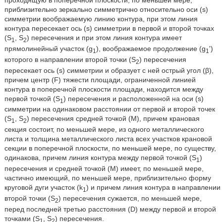
проходящую в поперечной плоскости, по меньшей мере,
приблизительно зеркально симметрично относительно оси (s)
симметрии воображаемую линию контура, при этом линия
контура пересекает ось (s) симметрии в первой и второй точках
(S
, S
) пересечения и при этом линия контура имеет
1
2
прямолинейный участок (g
), воображаемое продолжение (g
')
1
1
которого в направлении второй точки (S
) пересечения
2
пересекает ось (s) симметрии и образует с ней острый угол (β),
причем центр (F) тяжести площади, ограниченной линией
контура в поперечной плоскости площади, находится между
первой точкой (S
) пересечения и расположенной на оси (s)
1
симметрии на одинаковом расстоянии от первой и второй точек
(S
, S
) пересечения средней точкой (M), причем крановая
1
2
секция состоит, по меньшей мере, из одного металлического
листа и толщина металлического листа всех участков крановой
секции в поперечной плоскости, по меньшей мере, по существу,
одинакова, причем линия контура между первой точкой (S
)
1
пересечения и средней точкой (M) имеет, по меньшей мере,
частично имеющий, по меньшей мере, приблизительно форму
круговой дуги участок (k
) и причем линия контура в направлении
1
второй точки (S
) пересечения сужается, по меньшей мере,
2
перед последней третью расстояния (D) между первой и второй
точками (S
, S
) пересечения.
1
2