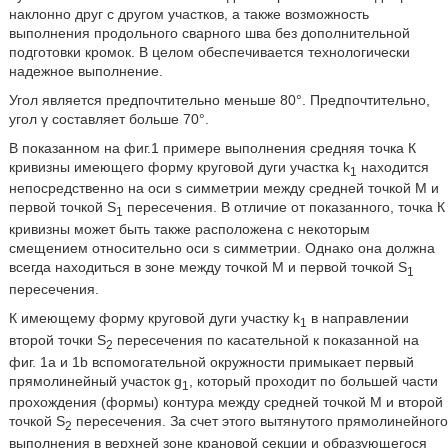
наклонно друг с другом участков, а также возможность
выполнения продольного сварного шва без дополнительной
подготовки кромок. В целом обеспечивается технологически
надежное выполнение.
Угол является предпочтительно меньше 80°. Предпочтительно,
угол γ составляет больше 70°.
В показанном на фиг.1 примере выполнения средняя точка К
кривизны имеющего форму круговой дуги участка k
находится
1
непосредственно на оси s симметрии между средней точкой М и
первой точкой S
пересечения. В отличие от показанного, точка К
1
кривизны может быть также расположена с некоторым
смещением относительно оси s симметрии. Однако она должна
всегда находиться в зоне между точкой М и первой точкой S
1
пересечения.
К имеющему форму круговой дуги участку k
в направлении
1
второй точки S
пересечения по касательной к показанной на
2
фиг. 1а и 1b вспомогательной окружности примыкает первый
прямолинейный участок g
, который проходит по большей части
1
прохождения (формы) контура между средней точкой М и второй
точкой S
пересечения. За счет этого вытянутого прямолинейного
2
выполнения в верхней зоне крановой секции и образующегося