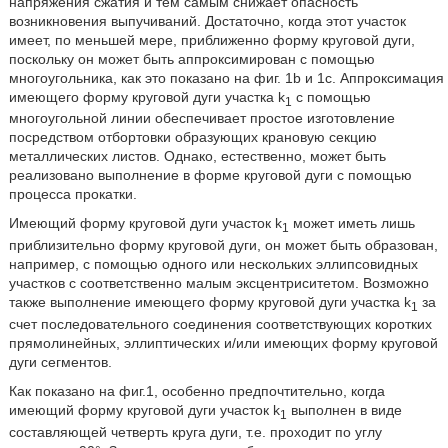
напряжения сжатия и тем самым снижает опасность
возникновения выпучиваний. Достаточно, когда этот участок
имеет, по меньшей мере, приближенно форму круговой дуги,
поскольку он может быть аппроксимирован с помощью
многоугольника, как это показано на фиг. 1b и 1с. Аппроксимация
имеющего форму круговой дуги участка k
с помощью
1
многоугольной линии обеспечивает простое изготовление
посредством отбортовки образующих крановую секцию
металлических листов. Однако, естественно, может быть
реализовано выполнение в форме круговой дуги с помощью
процесса прокатки.
Имеющий форму круговой дуги участок k
может иметь лишь
1
приблизительно форму круговой дуги, он может быть образован,
например, с помощью одного или нескольких эллипсовидных
участков с соответственно малым эксцентриситетом. Возможно
также выполнение имеющего форму круговой дуги участка k
за
1
счет последовательного соединения соответствующих коротких
прямолинейных, эллиптических и/или имеющих форму круговой
дуги сегментов.
Как показано на фиг.1, особенно предпочтительно, когда
имеющий форму круговой дуги участок k
выполнен в виде
1
составляющей четверть круга дуги, т.е. проходит по углу