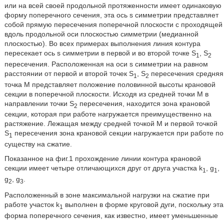
или на всей своей продольной протяженности имеет одинаковую
форму поперечного сечения, эта ось s симметрии представляет
собой прямую пересечения поперечной плоскости с проходящей
вдоль продольной оси плоскостью симметрии (медианной
плоскостью). Во всех примерах выполнения линия контура
пересекает ось s симметрии в первой и во второй точке S
, S
1
2
пересечения. Расположенная на оси s симметрии на равном
расстоянии от первой и второй точек S
, S
пересечения средняя
1
2
точка М представляет положение половинной высоты крановой
секции в поперечной плоскости. Исходя из средней точки М в
направлении точки S
пересечения, находится зона крановой
2
секции, которая при работе нагружается преимущественно на
растяжение. Лежащая между средней точкой М и первой точкой
S
пересечения зона крановой секции нагружается при работе по
1
существу на сжатие.
Показанное на фиг.1 прохождение линии контура крановой
секции имеет четыре отличающихся друг от друга участка k
, g
,
1
1
g
, g
.
2
3
Расположенный в зоне максимальной нагрузки на сжатие при
работе участок k
выполнен в форме круговой дуги, поскольку эта
1
форма поперечного сечения, как известно, имеет уменьшенные