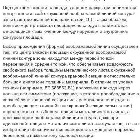
Под центром тяжести площади в данном раскрытии понимается
центр тяжести всей окруженной воображаемой линией контура
зоны (заштрихованной площади на фиг.1h). Таким образом,
понятие «центр тяжести площади» не следует понимать как
относящийся к заключенной между наружным и внутренним
контуром площади.
Выбор прохождения (формы) воображаемой линии осуществлен
так, что центр тяжести площади окруженной воображаемой
линией контура зоны находится между первой точкой
пересечения и средней точкой, что обеспечивает возможность
свободного выбора толщины металлического листа окруженной
воображаемой линией контура крановой секции в относительно
большом диапазоне толщины материала. В отличие от уровня
техники (например, ЕР 583552 В1) положение прохода через
ноль на оси симметрии (положение, в котором преобладающие в
верхней зоне крановой секции силы растяжения переходят в
преобладающие в нижней зоне крановой секции силы сжатия)
определяется не выбором толщины металлического листа, а
прохождением воображаемой линии контура. Даже при
одинаковой толщине металлического листа всех участков, за счет
изобретения обеспечивается возможность смещения перехода
через ноль в нижнюю зону крановой секции.