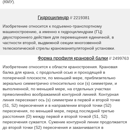
(КМУ).
Гидроцилиндр
// 2219381
Изобретение относится к подъемно-транспортному
машиностроению, а именно к гидроцилиндрам (ГЦ)
двухстороннего действия для перемещения единичной, в
частности второй, выдвижной секции многозвенной
телескопической стрелы краноманипуляторной установки.
Форма профиля крановой балки
// 2499763
Изобретение относится к области краностроения. Крановая
балка для крана, с продольной осью и проходящей в
поперечной плоскости, по меньшей мере, приблизительно
зеркально симметрично относительно оси (s) симметрии, и
выполненной, по меньшей мере, на отдельных участках
прямолинейно воображаемой контурной линией. Контурная
линия пересекает ось (s) симметрии в первой и второй точке
(S1, S2) пересечения и в направлении второй точки (S2)
пересечения, по меньшей мере, перед последней третью
расстояния (D) между первой и второй точкой (S1, S2)
пересечения сужается. Сужение контурной линии продолжается
до второй точки (S2) пересечения и заканчивается в