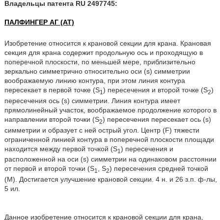
Владельцы патента RU 2497745:
ПАЛФИНГЕР АГ (AT)
Изобретение относится к крановой секции для крана. Крановая
секция для крана содержит продольную ось и проходящую в
поперечной плоскости, по меньшей мере, приблизительно
зеркально симметрично относительно оси (s) симметрии
воображаемую линию контура, при этом линия контура
пересекает в первой точке (S
) пересечения и второй точке (S
)
1
2
пересечения ось (s) симметрии. Линия контура имеет
прямолинейный участок, воображаемое продолжение которого в
направлении второй точки (S
) пересечения пересекает ось (s)
2
симметрии и образует с ней острый угол. Центр (F) тяжести
ограниченной линией контура в поперечной плоскости площади
находится между первой точкой (S
) пересечения и
1
расположенной на оси (s) симметрии на одинаковом расстоянии
от первой и второй точки (S
, S
) пересечения средней точкой
1
2
(M). Достигается улучшение крановой секции. 4 н. и 26 з.п. ф-лы,
5 ил.
Данное изобретение относится к крановой секции для крана,