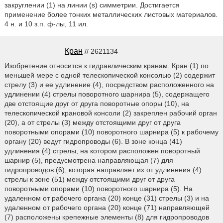
закруглении (1) на линии (s) симметрии. Достигается
применение более тонких металлических листовых материалов.
4 н. и 10 з.п. ф-лы, 11 ил.
Кран
// 2621134
Изобретение относится к гидравлическим кранам. Кран (1) по
меньшей мере с одной телескопической консолью (2) содержит
стрелу (3) и ее удлинение (4), посредством расположенного на
удлинении (4) стрелы поворотного шарнира (5), содержащего
две отстоящие друг от друга поворотные опоры (10), на
телескопической крановой консоли (2) закреплен рабочий орган
(20), а от стрелы (3) между отстоящими друг от друга
поворотными опорами (10) поворотного шарнира (5) к рабочему
органу (20) ведут гидропроводы (6). В зоне конца (41)
удлинения (4) стрелы, на котором расположен поворотный
шарнир (5), предусмотрена направляющая (7) для
гидропроводов (6), которая направляет их от удлинения (4)
стрелы к зоне (51) между отстоящими друг от друга
поворотными опорами (10) поворотного шарнира (5). На
удаленном от рабочего органа (20) конце (31) стрелы (3) и на
удаленном от рабочего органа (20) конце (71) направляющей
(7) расположены крепежные элементы (8) для гидропроводов