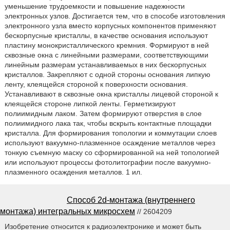
уменьшение трудоемкости и повышение надежности
электронных узлов. Достигается тем, что в способе изготовления
электронного узла вместо корпусных компонентов применяют
бескорпусные кристаллы, в качестве основания используют
пластину монокристаллического кремния. Формируют в ней
сквозные окна с линейными размерами, соответствующими
линейным размерам устанавливаемых в них бескорпусных
кристаллов. Закрепляют с одной стороны основания липкую
ленту, клеящейся стороной к поверхности основания.
Устанавливают в сквозные окна кристаллы лицевой стороной к
клеящейся стороне липкой ленты. Герметизируют
полиимидным лаком. Затем формируют отверстия в слое
полиимидного лака так, чтобы вскрыть контактные площадки
кристалла. Для формирования топологии и коммутации слоев
используют вакуумно-плазменное осаждение металлов через
тонкую съемную маску со сформированной на ней топологией
или используют процессы фотолитографии после вакуумно-
плазменного осаждения металлов. 1 ил.
Способ 2d-монтажа (внутреннего
монтажа) интегральных микросхем
// 2604209
Изобретение относится к радиоэлектронике и может быть