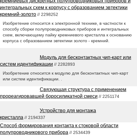
кремниевых дискретных полупроводниковых приборов и
интегральных схем к корпусу с образованием эвтектики
кремний-золото
// 2298252
Изобретение относится к электронной технике, в частности к
способу сборки полупроводниковых приборов и интегральных
схем, включающему пайку кремниевого кристалла к основанию
корпуса с образованием эвтектики золото - кремний.
Модуль для бесконтактных чип-карт или
систем идентификации
// 2282893
Изобретение относится к модулю для бесконтактных чип-карт
или систем идентификации. .
Связующая структура с применением
прореагировавшей боросиликатной смеси
// 2251174
Устройство для монтажа
кристалла
// 2194337
Способ формирования контакта к стоковой области
полупроводникового прибора
// 2534439