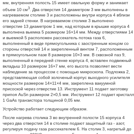
мм, внутренняя полость 15 имеет овальную форму и занимает
3
объем 10 см
. Два отверстия 14 диаметром 3 мм выполнены в
нагреваемом столике 3 и расположены внутри корпуса 4 вблизи
его задней стенки. В нагреваемом столике 3 выполнено
отверстие 13 диаметром 1 мм, над которым в крышке корпуса 4
выполнена выемка 5 размером 16×14 мм. Между отверстиями 14
и выемкой 5 расположен рассекатель потока газа 6,
выполненный в виде прямоугольника с заостренным концом со
стороны отверстий 14 и закрепленный винтом 7, расположенным
в прямоугольном пазе 8 размером 10×3 мм. В сквозной паз 9,
выполненный в передней стенке корпуса 4, вставлен подвижный
вкладыш 10 размером 16×7 мм, его высота позволяет вести
наблюдение за процессом с помощью микроскопа. Подложка 2,
представляющая собой золоченый корпус выходного усилителя
мощности размером 14×11×4 мм, закреплена вакуумной
присоской через отверстие 13. Инструмент 11 подает заготовку
припоя AuSn размером 2×0,5 мм. Инструмент 12 подает кристалл
1 GaAs транзистора толщиной 0,05 мм.
Устройство работает следующим образом.
После нагрева столика 3 во внутренней полости 15 корпуса 4
через два отверстия 14 в столике подают защитный газ - азот,
регулируя подачу газа рассекателем 6. На столик 3, нагретый до