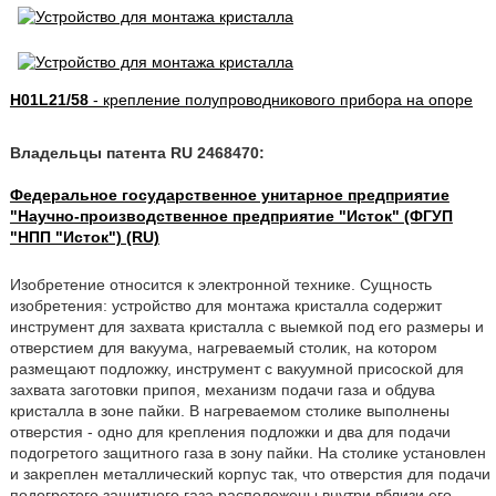
H01L21/58
- крепление полупроводникового прибора на опоре
Владельцы патента RU 2468470:
Федеральное государственное унитарное предприятие
"Научно-производственное предприятие "Исток" (ФГУП
"НПП "Исток") (RU)
Изобретение относится к электронной технике. Сущность
изобретения: устройство для монтажа кристалла содержит
инструмент для захвата кристалла с выемкой под его размеры и
отверстием для вакуума, нагреваемый столик, на котором
размещают подложку, инструмент с вакуумной присоской для
захвата заготовки припоя, механизм подачи газа и обдува
кристалла в зоне пайки. В нагреваемом столике выполнены
отверстия - одно для крепления подложки и два для подачи
подогретого защитного газа в зону пайки. На столике установлен
и закреплен металлический корпус так, что отверстия для подачи
подогретого защитного газа расположены внутри вблизи его