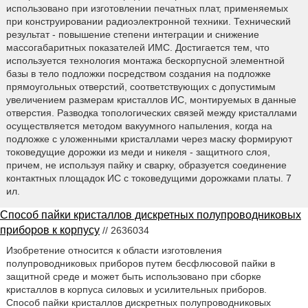
использовано при изготовлении печатных плат, применяемых
при конструировании радиоэлектронной техники. Технический
результат - повышение степени интеграции и снижение
массогабаритных показателей ИМС. Достигается тем, что
используется технология монтажа бескорпусной элементной
базы в тело подложки посредством создания на подложке
прямоугольных отверстий, соответствующих с допустимым
увеличением размерам кристаллов ИС, монтируемых в данные
отверстия. Разводка топологических связей между кристаллами
осуществляется методом вакуумного напыления, когда на
подложке с уложенными кристаллами через маску формируют
токоведущие дорожки из меди и никеля - защитного слоя,
причем, не используя пайку и сварку, образуется соединение
контактных площадок ИС с токоведущими дорожками платы. 7
ил.
Способ пайки кристаллов дискретных полупроводниковых
приборов к корпусу
// 2636034
Изобретение относится к области изготовления
полупроводниковых приборов путем бесфлюсовой пайки в
защитной среде и может быть использовано при сборке
кристаллов в корпуса силовых и усилительных приборов.
Способ пайки кристаллов дискретных полупроводниковых