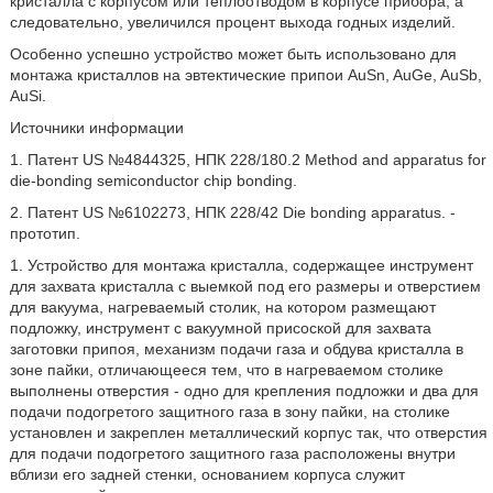
кристалла с корпусом или теплоотводом в корпусе прибора, а
следовательно, увеличился процент выхода годных изделий.
Особенно успешно устройство может быть использовано для
монтажа кристаллов на эвтектические припои AuSn, AuGe, AuSb,
AuSi.
Источники информации
1. Патент US №4844325, НПК 228/180.2 Method and apparatus for
die-bonding semiconductor chip bonding.
2. Патент US №6102273, НПК 228/42 Die bonding apparatus. -
прототип.
1. Устройство для монтажа кристалла, содержащее инструмент
для захвата кристалла с выемкой под его размеры и отверстием
для вакуума, нагреваемый столик, на котором размещают
подложку, инструмент с вакуумной присоской для захвата
заготовки припоя, механизм подачи газа и обдува кристалла в
зоне пайки, отличающееся тем, что в нагреваемом столике
выполнены отверстия - одно для крепления подложки и два для
подачи подогретого защитного газа в зону пайки, на столике
установлен и закреплен металлический корпус так, что отверстия
для подачи подогретого защитного газа расположены внутри
вблизи его задней стенки, основанием корпуса служит