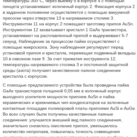
температуры 300°C, через выемку 5 в корпусе 4 с помощью
пинцета устанавливают золоченый корпус 2. Фиксация корпуса 2
в заданном положении осуществляется с помощью вакуумной
присоски через отверстие 13 в нагреваемом столике 3.
Инструментом 11 на корпус 2 помещают заготовку припоя AuSn.
Инструментом 12 захватывают кристалл 1 GaAs транзистора,
устанавливают на расплавленный припой и выдерживают 5-7
секунд. Наблюдение за процессом пайки осуществляют с
помощью микроскопа. Зону наблюдения регулируют перед
установкой припоя и кристалла, перемещая подвижный вкладыш
10 в сквозном пазе 9. За счет прижатия инструмента 12,
температуры нагреваемого столика 3 и постоянной защитной
среды (азота) получают качественное паяное соединение
кристалла с корпусом.
С помощью предлагаемого устройства была проведена пайка
GaAs транзисторов толщиной 0,05 мм в золоченый корпус
выходного усилителя мощности припоем AuSn и пайка
керамических и кремниевых чип-конденсаторов на золоченые
контактные площадки поликоровой платы припоями AuSi и AuGe.
Во всех случаях были получены качественные паяные
соединения: улучшился внешний вид паяного соединения,
значительно снизилось окисление припоя, уменьшилось
количество непропаев, повысилась точность совмещения