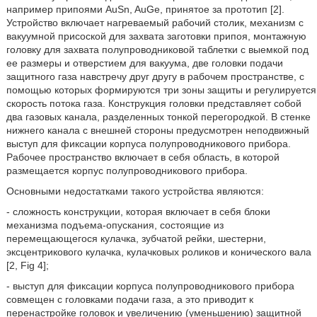
например припоями AuSn, AuGe, принятое за прототип [2].
Устройство включает нагреваемый рабочий столик, механизм с
вакуумной присоской для захвата заготовки припоя, монтажную
головку для захвата полупроводниковой таблетки с выемкой под
ее размеры и отверстием для вакуума, две головки подачи
защитного газа навстречу друг другу в рабочем пространстве, с
помощью которых формируются три зоны защиты и регулируется
скорость потока газа. Конструкция головки представляет собой
два газовых канала, разделенных тонкой перегородкой. В стенке
нижнего канала с внешней стороны предусмотрен неподвижный
выступ для фиксации корпуса полупроводникового прибора.
Рабочее пространство включает в себя область, в которой
размещается корпус полупроводникового прибора.
Основными недостатками такого устройства являются:
- сложность конструкции, которая включает в себя блоки
механизма подъема-опускания, состоящие из
перемещающегося кулачка, зубчатой рейки, шестерни,
эксцентрикового кулачка, кулачковых роликов и конического вала
[2, Fig 4];
- выступ для фиксации корпуса полупроводникового прибора
совмещен с головками подачи газа, а это приводит к
перенастройке головок и увеличению (уменьшению) защитной