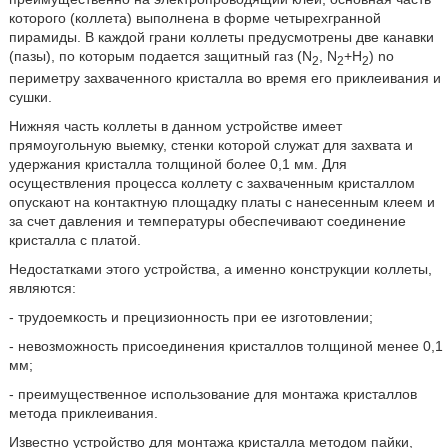
которого (коллета) выполнена в форме четырехгранной
пирамиды. В каждой грани коллеты предусмотрены две канавки
(пазы), по которым подается защитный газ (N
, N
+H
) no
2
2
2
периметру захваченного кристалла во время его приклеивания и
сушки.
Нижняя часть коллеты в данном устройстве имеет
прямоугольную выемку, стенки которой служат для захвата и
удержания кристалла толщиной более 0,1 мм. Для
осуществления процесса коллету с захваченным кристаллом
опускают на контактную площадку платы с нанесенным клеем и
за счет давления и температуры обеспечивают соединение
кристалла с платой.
Недостатками этого устройства, а именно конструкции коллеты,
являются:
- трудоемкость и прецизионность при ее изготовлении;
- невозможность присоединения кристаллов толщиной менее 0,1
мм;
- преимущественное использование для монтажа кристаллов
метода приклеивания.
Известно устройство для монтажа кристалла методом пайки,