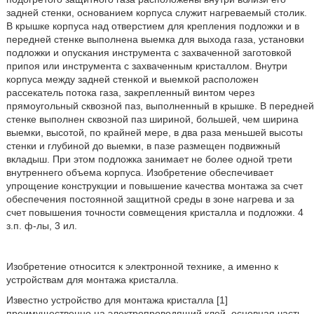
задней стенки, основанием корпуса служит нагреваемый столик.
В крышке корпуса над отверстием для крепления подложки и в
передней стенке выполнена выемка для выхода газа, установки
подложки и опускания инструмента с захваченной заготовкой
припоя или инструмента с захваченным кристаллом. Внутри
корпуса между задней стенкой и выемкой расположен
рассекатель потока газа, закрепленный винтом через
прямоугольный сквозной паз, выполненный в крышке. В передней
стенке выполнен сквозной паз шириной, большей, чем ширина
выемки, высотой, по крайней мере, в два раза меньшей высоты
стенки и глубиной до выемки, в пазе размещен подвижный
вкладыш. При этом подложка занимает не более одной трети
внутреннего объема корпуса. Изобретение обеспечивает
упрощение конструкции и повышение качества монтажа за счет
обеспечения постоянной защитной среды в зоне нагрева и за
счет повышения точности совмещения кристалла и подложки. 4
з.п. ф-лы, 3 ил.
Изобретение относится к электронной технике, а именно к
устройствам для монтажа кристалла.
Известно устройство для монтажа кристалла [1]
преимущественно на электропроводящий клей, основная часть