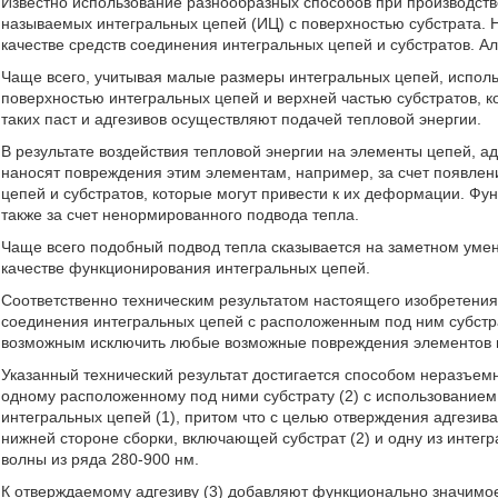
Известно использование разнообразных способов при производст
называемых интегральных цепей (ИЦ) с поверхностью субстрата. 
качестве средств соединения интегральных цепей и субстратов. А
Чаще всего, учитывая малые размеры интегральных цепей, испол
поверхностью интегральных цепей и верхней частью субстратов, 
таких паст и адгезивов осуществляют подачей тепловой энергии.
В результате воздействия тепловой энергии на элементы цепей, а
наносят повреждения этим элементам, например, за счет появле
цепей и субстратов, которые могут привести к их деформации. Ф
также за счет ненормированного подвода тепла.
Чаще всего подобный подвод тепла сказывается на заметном уме
качестве функционирования интегральных цепей.
Соответственно техническим результатом настоящего изобретения
соединения интегральных цепей с расположенным под ним субстра
возможным исключить любые возможные повреждения элементов ц
Указанный технический результат достигается способом неразъемн
одному расположенному под ними субстрату (2) с использованием 
интегральных цепей (1), притом что с целью отверждения адгезива
нижней стороне сборки, включающей субстрат (2) и одну из интегр
волны из ряда 280-900 нм.
К отверждаемому адгезиву (3) добавляют функционально значимо