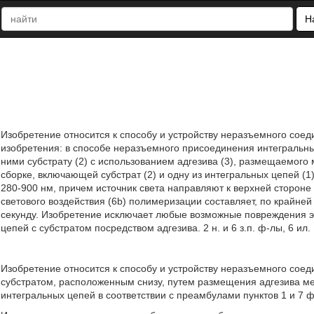
Н
Изобретение относится к способу и устройству неразъемного сое
изобретения: в способе неразъемного присоединения интегральны
ними субстрату (2) с использованием адгезива (3), размещаемого 
сборке, включающей субстрат (2) и одну из интегральных цепей (1)
280-900 нм, причем источник света направляют к верхней стороне 
светового воздействия (6b) полимеризации составляет, по крайне
секунду. Изобретение исключает любые возможные повреждения 
цепей с субстратом посредством адгезива. 2 н. и 6 з.п. ф-лы, 6 ил.
Изобретение относится к способу и устройству неразъемного соед
субстратом, расположенным снизу, путем размещения адгезива м
интегральных цепей в соответствии с преамбулами пунктов 1 и 7 