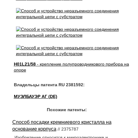
H01L21/58
- крепление полупроводникового прибора на
опоре
Владельцы патента RU 2381592:
МУЭЛБАУЭР АГ (DE)
Похожие патенты:
Способ посадки кремниевого кристалла на
основание корпуса
// 2375787
Изобретение относится к микроэлектронике и