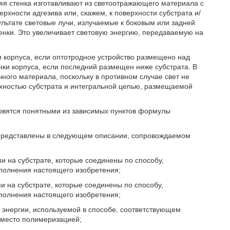
яя стенка изготавливают из светоотражающего материала с
рхности адгезива или, скажем, к поверхности субстрата и/
зультате световые лучи, излучаемые к боковым или задней
енки. Это увеличивает световую энергию, передаваемую на
и корпуса, если оптотродное устройство размещено над
енки корпуса, если последний размещен ниже субстрата. В
ного материала, поскольку в противном случае свет не
рхностью субстрата и интегральной цепью, размещаемой
овятся понятными из зависимых пунктов формулы
представлены в следующем описании, сопровождаемом
пи на субстрате, которые соединены по способу,
полнения настоящего изобретения;
пи на субстрате, которые соединены по способу,
полнения настоящего изобретения;
 энергии, используемой в способе, соответствующем
 место полимеризацией;