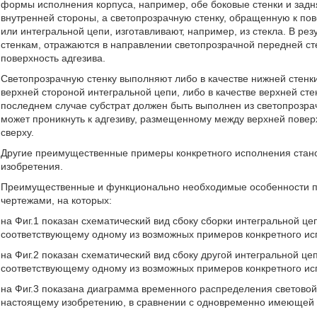
формы исполнения корпуса, например, обе боковые стенки и задн
внутренней стороны, а светопрозрачную стенку, обращенную к пове
или интегральной цепи, изготавливают, например, из стекла. В ре
стенкам, отражаются в направлении светопрозрачной передней ст
поверхность адгезива.
Светопрозрачную стенку выполняют либо в качестве нижней стенк
верхней стороной интегральной цепи, либо в качестве верхней ст
последнем случае субстрат должен быть выполнен из светопрозрач
может проникнуть к адгезиву, размещенному между верхней пове
сверху.
Другие преимущественные примеры конкретного исполнения стан
изобретения.
Преимущественные и функционально необходимые особенности 
чертежами, на которых:
на Фиг.1 показан схематический вид сбоку сборки интегральной це
соответствующему одному из возможных примеров конкретного ис
на Фиг.2 показан схематический вид сбоку другой интегральной це
соответствующему одному из возможных примеров конкретного ис
на Фиг.3 показана диаграмма временного распределения световой
настоящему изобретению, в сравнении с одновременно имеющей