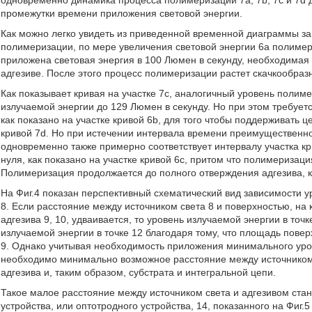
одновременно динамика процесса полимеризации 7а, 7b, 7с и 7d 
промежутки времени приложения световой энергии.
Как можно легко увидеть из приведенной временной диаграммы за
полимеризации, по мере увеличения световой энергии 6а полимериз
приложена световая энергия в 100 Люмен в секунду, необходимая 
адгезиве. После этого процесс полимеризации растет скачкообразн
Как показывает кривая на участке 7с, аналогичный уровень полим
излучаемой энергии до 129 Люмен в секунду. Но при этом требуе
как показано на участке кривой 6b, для того чтобы поддерживать 
кривой 7d. Но при истечении интервала времени преимущественно
одновременно также примерно соответствует интервалу участка кр
нуля, как показано на участке кривой 6с, притом что полимеризаци
Полимеризация продолжается до полного отверждения адгезива, ка
На Фиг.4 показан перспективный схематический вид зависимости у
8. Если расстояние между источником света 8 и поверхностью, на
адгезива 9, 10, удваивается, то уровень излучаемой энергии в то
излучаемой энергии в точке 12 благодаря тому, что площадь пове
9. Однако учитывая необходимость приложения минимального уро
необходимо минимально возможное расстояние между источником 
адгезива и, таким образом, субстрата и интегральной цепи.
Такое малое расстояние между источником света и адгезивом ст
устройства, или оптотродного устройства, 14, показанного на Фиг.5