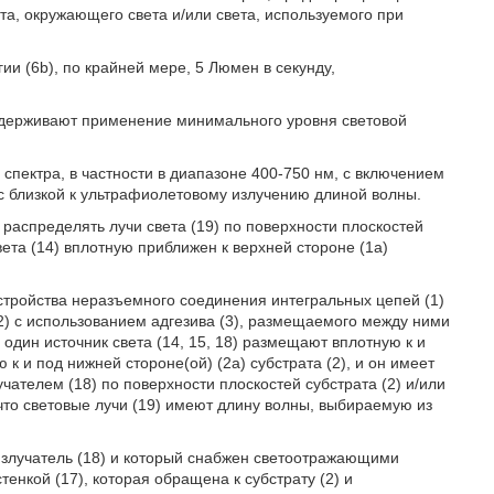
та, окружающего света и/или света, используемого при
и (6b), по крайней мере, 5 Люмен в секунду,
поддерживают применение минимального уровня световой
спектра, в частности в диапазоне 400-750 нм, с включением
 близкой к ультрафиолетовому излучению длиной волны.
 распределять лучи света (19) по поверхности плоскостей
света (14) вплотную приближен к верхней стороне (1а)
устройства неразъемного соединения интегральных цепей (1)
2) с использованием адгезива (3), размещаемого между ними
 один источник света (14, 15, 18) размещают вплотную к и
 к и под нижней стороне(ой) (2а) субстрата (2), и он имеет
чателем (18) по поверхности плоскостей субстрата (2) и/или
 что световые лучи (19) имеют длину волны, выбираемую из
т излучатель (18) и который снабжен светоотражающими
енкой (17), которая обращена к субстрату (2) и