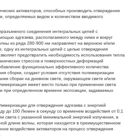
ических активаторов, способных производить отверждение
сти, определяемых видом и количеством вводимого
еразъемного соединения интегральных цепей с
мощью адгезива, располагаемого между ними и вокруг
волны из ряда 280-900 нм направляют на верхнюю и/или
е, одну из интегральных цепей с целью отверждения
озволяет предотвратить необходимость использования тепла
ханических стрессов и поверхностных деформаций
добавление функционально эффективного количества
ия сборки, создает условия отсутствия полимеризации
вании сборки на дневном свете, окружающем свете и/или
олимеризация имеет место только при применении света
 и при определенном времени экспозиции, задаваемых
лимеризации для отверждения адгезива с энергией
ду до 100 Люмен в секунду со временем воздействия от 0,1
ии света с указанной минимальной энергией излучения, в
нной длине волны, которая находится в преимущественном
нное воздействие активаторов на процесс отверждения
.