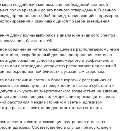
о мере воздействия минимально необходимой световой
объект полимеризации до его полного отверждения. В данном
 секунд представляет собой период, начинающийся примерно
 экспонирования и оканчивающийся по мере завершения
ения длину волны выбирают в диапазоне видимого спектра,
 излучения, близкого к УФ.
мное соединение интегральных цепей к располагаемому ниже
одного типа, разработанный для распространения световых
епей, для создания условий равномерного и эффективного
света или оптотродное устройство располагают над верхней
ри непосредственной близости к указанным сторонам.
та или источники света на более коротких расстояниях от
иком световые лучи по поверхности плоскости субстрата и
опустимых уровнях энергетического воздействия на адгезив,
остью адгезива процесс полимеризации прекращается из-за
нии расстояния между источником света и адгезивом
ыре раза, а значит, цели достигает только четверть
точник света и светоотражающие внутренние стенки за
ности адгезива. Соответственно в случае прямоугольной