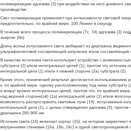
полимеризацию адгезива (3) при воздействии на него дневного све
производстве.
Свет полимеризации применяют при интенсивности световой энерги
предпочтительно, по крайней мере, 100 Люмен в секунду.
В течение всего процесса полимеризации (7с, 7d) адгезива (3) 
энергии (6b).
Длину волны испускаемого света выбирают из диапазона видимого 
ультрафиолетовой составляющей излучения и/или составляющей с
В качестве источника света используют устройство с возможностью
субстрата (2) и/или интегральных цепей (1), притом что источник 
интегральной цепи (1) и/или к нижней стороне (2а) субстрата (2).
Кроме этого, технический результат достигается использованием 
к, по крайней мере, одному расположенному под ними субстрату (
и вокруг кромок интегральных цепей, притом что, по крайней мере,
над верхней стороне(ой) (1а) интегральной цепи (1) и/или вплотную
возможность распространять световые лучи (19), испускаемые излу
интегральной цепи (1), с целью отверждения адгезива (3), притом
диапазона 280-900 нм.
Источник света (14) включает корпус (15), на котором закрепляю
внутренними стенками (16а, 16b, 16с) и одной светопроницаемой ст