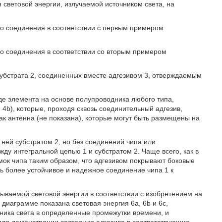
 световой энергии, излучаемой источником света, на
го соединения в соответствии с первым примером
го соединения в соответствии со вторым примером
 субстрата 2, соединенных вместе адгезивом 3, отверждаемым
де элемента на основе полупроводника любого типа,
4b), которые, проходя сквозь соединительный адгезив,
ак антенна (не показана), которые могут быть размещены на
 ней субстратом 2, но без соединений чипа или
ду интегральной цепью 1 и субстратом 2. Чаще всего, как в
омок чипа таким образом, что адгезивом покрывают боковые
ть более устойчивое и надежное соединение чипа 1 к
ваемой световой энергии в соответствии с изобретением на
диаграмме показана световая энергия 6а, 6b и 6с,
ника света в определенные промежутки времени, и