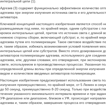
интегральной цепи (1).
Адгезив (3) содержит функционально эффективное количество опт
адгезива при энергии излучения источника света и его длительно
активатора.
Ключевой концепцией настоящего изобретения является способ н
размещаемым под ними, по крайней мере, одним субстратом с по
кромок интегральных цепей, притом что источник света с длиной 
нижнюю стороны сборки, включающей субстрат, и, по крайней мер
адгезива путем его полимеризации. Такое световое воздействие п
и, таким образом, избежать возникновения условий появления ме
интегральных цепей или субстратов. Вместо этого дозированное 
активаторов полимеризации адгезива, используемого для соединен
адгезива, или, другими словами, его отверждения, при экспониро
свете, используемом в производственных процессах. Указанная п
определенной длины волны при определенной энергии излучения
видом и количеством вводимых активаторов полимеризации.
Настоящее изобретение предусматривает использование света по
излучения преимущественно, по крайней мере, от 5 Люмен в секун
до 50 секунд, преимущественно 8-20 секунд. Только при воздейств
течение указанного минимального интервала времени и при зада
УФ-диапазоне или диапазоне, близком к УФ, происходит направле
адгезива и, таким образом, завершение процесса его отверждения