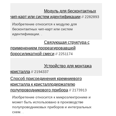
Модуль для бесконтактных
чип-карт или систем идентификации
// 2282893
Изобретение относится к модулю для
бесконтактных чип-карт или систем
идентификации. .
Связующая структура с
применением прореагировавшей
боросиликатной смеси
// 2251174
Устройство для монтажа
кристалла
// 2194337
Способ присоединения кремниевого
кристалла к кристаллодержателю
полупроводникового прибора
// 2173913
Изобретение относится к микроэлектронике и
может быть использовано в производстве
полупроводниковых приборов и интегральных
схем. .