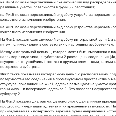
на Фиг.4 показан перспективный схематический вид распределения
различные участки поверхности в функции расстояния;
на Фиг.5 показан перспективный вид сбоку устройства неразъемно
конкретного исполнения изобретения;
на Фиг.6 показан перспективный вид сбоку устройства неразъемно
конкретного исполнения изобретения.
На Фиг.1 показан схематический вид сбоку интегральной цепи 1 и
путем полимеризации в соответствии с настоящим изобретением.
Между интегральной цепью 1, которая может быть выполнена в ви
например в виде чипа, и субстратом 2 размещены соединения (4а, 
осуществляют устойчивый контакт с другими элементами, такими к
поверхности субстрата.
Фиг.2 также показывает интегральную цепь 1 с располагаемым под
поверхностей его соединения в промежуточном пространстве 5 меж
структуре, показанной на Фиг.1, адгезив размещают на участке кр
грани чипа 1 и поверхность адгезива 2. Это позволяет осуществля
субстрату 2.
На Фиг.3 показана диаграмма, демонстрирующая влияние приклады
процесс полимеризации адгезива и их временные зависимости. На 
прикладываемая к поверхности адгезива путем направления источ