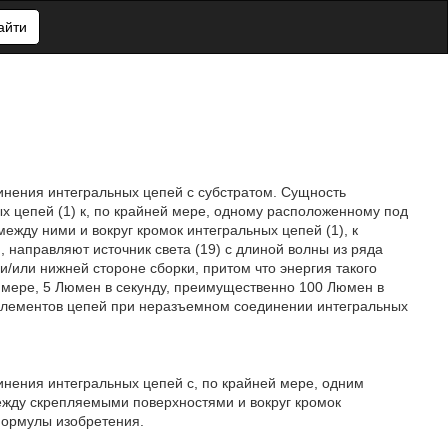
айти
динения интегральных цепей с субстратом. Сущность
х цепей (1) к, по крайней мере, одному расположенному под
между ними и вокруг кромок интегральных цепей (1), к
, направляют источник света (19) с длиной волны из ряда
и/или нижней стороне сборки, притом что энергия такого
й мере, 5 Люмен в секунду, преимущественно 100 Люмен в
элементов цепей при неразъемном соединении интегральных
инения интегральных цепей с, по крайней мере, одним
ежду скрепляемыми поверхностями и вокруг кромок
формулы изобретения.