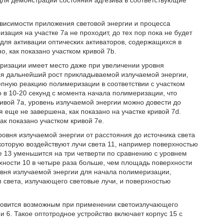
для демонстрации состояния адгезива в соответствующие
висимости приложения световой энергии и процесса
ация на участке 7а не проходит, до тех пор пока не будет
для активации оптических активаторов, содержащихся в
о, как показано участком кривой 7b.
еризации имеет место даже при увеличении уровня
тся дальнейший рост прикладываемой излучаемой энергии,
цепную реакцию полимеризации в соответствии с участком
 в 10-20 секунд с момента начала полимеризации, что
ивой 7а, уровень излучаемой энергии можно довести до
я еще не завершена, как показано на участке кривой 7d.
к показано участком кривой 7е.
ровня излучаемой энергии от расстояния до источника света
 которую воздействуют лучи света 11, например поверхностью
чке 13 уменьшится на три четверти по сравнению с уровнем
рхности 10 в четыре раза больше, чем площадь поверхности
вня излучаемой энергии для начала полимеризации,
света, излучающего световые лучи, и поверхностью
ановится возможным при применении светоизлучающего
 и 6. Такое оптотродное устройство включает корпус 15 с