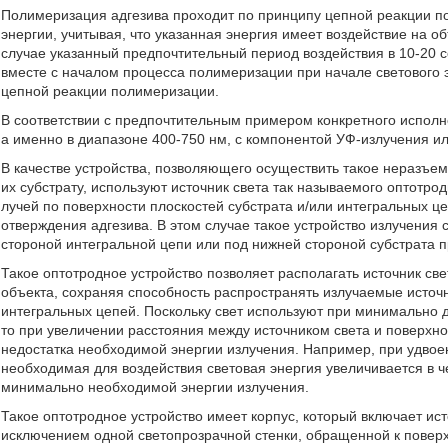
Полимеризация адгезива проходит по принципу цепной реакции п
энергии, учитывая, что указанная энергия имеет воздействие на 
случае указанный предпочтительный период воздействия в 10-20
вместе с началом процесса полимеризации при начале светового
цепной реакции полимеризации.
В соответствии с предпочтительным примером конкретного исполн
а именно в диапазоне 400-750 нм, с компонентой УФ-излучения или
В качестве устройства, позволяющего осуществить такое неразъе
их субстрату, используют источник света так называемого оптотр
лучей по поверхности плоскостей субстрата и/или интегральных ц
отверждения адгезива. В этом случае такое устройство излучения 
стороной интегральной цепи или под нижней стороной субстрата п
Такое оптотродное устройство позволяет располагать источник све
объекта, сохраняя способность распространять излучаемые источн
интегральных цепей. Поскольку свет используют при минимально д
то при увеличении расстояния между источником света и поверхн
недостатка необходимой энергии излучения. Например, при удвое
необходимая для воздействия световая энергия увеличивается в чет
минимально необходимой энергии излучения.
Такое оптотродное устройство имеет корпус, который включает ис
исключением одной светопрозрачной стенки, обращенной к поверх