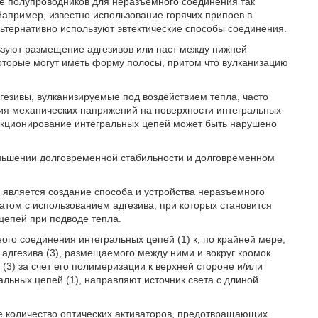
ве полупроводников для неразъемного соединения так
Например, известно использование горячих припоев в
льтернативно используют эвтектические способы соединения.
ьзуют размещение адгезивов или паст между нижней
которые могут иметь форму полосы, притом что вулканизацию
дгезивы, вулканизируемые под воздействием тепла, часто
ния механических напряжений на поверхности интегральных
ункционирование интегральных цепей может быть нарушено
ньшении долговременной стабильности и долговременном
 является создание способа и устройства неразъемного
том с использованием адгезива, при которых становится
епей при подводе тепла.
ого соединения интегральных цепей (1) к, по крайней мере,
адгезива (3), размещаемого между ними и вокруг кромок
 (3) за счет его полимеризации к верхней стороне и/или
альных цепей (1), направляют источник света с длиной
е количество оптических активаторов, предотвращающих