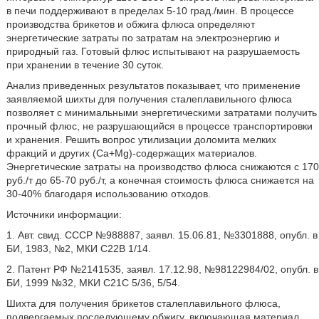
в печи поддерживают в пределах 5-10 град./мин. В процессе
производства брикетов и обжига флюса определяют
энергетические затраты по затратам на электроэнергию и
природный газ. Готовый флюс испытывают на разрушаемость
при хранении в течение 30 суток.
Анализ приведенных результатов показывает, что применение
заявляемой шихты для получения сталеплавильного флюса
позволяет с минимальными энергетическими затратами получить
прочный флюс, не разрушающийся в процессе транспортировки
и хранения. Решить вопрос утилизации доломита мелких
фракций и других (Ca+Mg)-содержащих материалов.
Энергетические затраты на производство флюса снижаются с 170
руб./т до 65-70 руб./т, а конечная стоимость флюса снижается на
30-40% благодаря использованию отходов.
Источники информации:
1. Авт. свид. СССР №988887, заявл. 15.06.81, №3301888, опубл. в
БИ, 1983, №2, МКИ С22В 1/14.
2. Патент РФ №2141535, заявл. 17.12.98, №98122984/02, опубл. в
БИ, 1999 №32, МКИ С21С 5/36, 5/54.
Шихта для получения брикетов сталеплавильного флюса,
подвергаемых последующему обжигу, включающая материал,