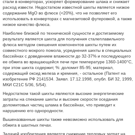
стали в конверторах, ускоряет формирование шлака и снижает
расход извести. Недостатком известной шихты является низкое
содержание MgO во флюсе (<20%), что не позволяет его
использовать в конверторах с магнезитовой футеровкой, а также
низкое качество флюса.
Наиболее близкой по технической сущности и достигаемому
результату является шихта для получения сталеплавильного
флюса методом смешения компонентов шихты путем их
совместного мокрого помола, усреднения шихты в специальных
бассейнах с доведением влажности до 32-37% и последующего
ее обжига во вращающейся печи при температуре 1360-1400°С,
при этом шихта содержит, %: доломит 85-95; материал,
содержащий оксид железа и кремния, - остальное (Патент на
изобретение РФ 2141534. Заявл. 17.12.1998, опубл. БИ 32, 1999,
МКИ С21С 5/36, 5/54).
Недостатком такой шихты являются высокие энергетические
затраты на спекание шихты и высокие скорости оседания
доломитовых частиц шлама в бассейнах, что приводит к
нарушению его однородности.
Вышеназванные шихты также невозможно использовать для
обжига в шахтных печах.
Задачей изобретения является снижение тепловых затрат на