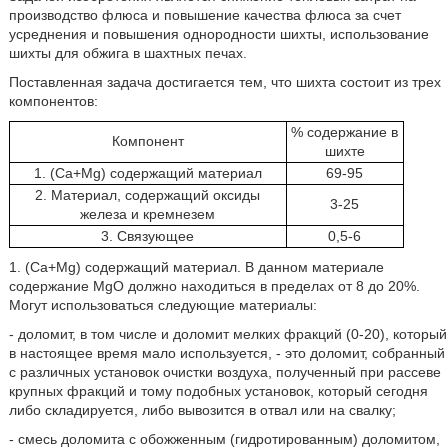
производство флюса и повышение качества флюса за счет
усреднения и повышения однородности шихты, использование
шихты для обжига в шахтных печах.
Поставленная задача достигается тем, что шихта состоит из трех
компонентов:
% содержание в
Компонент
шихте
1. (Ca+Mg) содержащий материал
69-95
2. Материал, содержащий оксиды
3-25
железа и кремнезем
3. Связующее
0,5-6
1. (Ca+Mg) содержащий материал. В данном материале
содержание MgO должно находиться в пределах от 8 до 20%.
Могут использоваться следующие материалы:
- доломит, в том числе и доломит мелких фракций (0-20), который
в настоящее время мало используется, - это доломит, собранный
с различных установок очистки воздуха, полученный при рассеве
крупных фракций и тому подобных установок, который сегодня
либо складируется, либо вывозится в отвал или на свалку;
- смесь доломита с обожженным (гидротированным) доломитом,