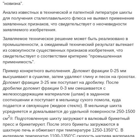
"новизна".
Анализ известных в технической и патентной литературе шихты
для получения сталеплавильного флюса не выявил применение
заявленных признаков, что свидетельствует о неочевидности
заявляемого изобретения.
Заявляемое техническое решение может быть реализовано в
промышленности, а ожидаемый технический результат вытекает
из совокупности существенных признаков изобретения, что
свидетельствует о соответствии критерию "промышленная
применимость".
Пример конкретного выполнения. Доломит фракции 0-25 мм
высушивают в сушилке, затем удаляют глину и песок на грохотах.
Доломит фракции 3-25 мм поступает на дробилку. После
дробилки доломит фракции 0-3 мм смешивается с
железосодержащим материалом (шлам) в заданном
соотношении и поступает в мельницу сухого помола, куда
подается и связующее (жидкое стекло). В мельнице шихта
усредняется и домалывается до удельной поверхности 250-1500
2
см
/г. Подготовленную шихту загружают в валковый брикетный
пресс и брикетируют. После этого брикеты загружаются в
шахтную печь и обжигают при температуре 1250-1350°С. В
интервале температур 1100-1350°С скорость нагрева материала