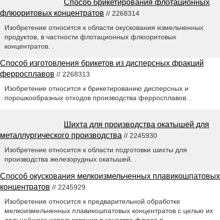
Способ брикетирования флотационных
флюоритовых концентратов
// 2268314
Изобретение относится к области окускования измельченных
продуктов, в частности флотационных флюоритовых
концентратов. .
Способ изготовления брикетов из дисперсных фракций
ферросплавов
// 2268313
Изобретение относится к брикетированию дисперсных и
порошкообразных отходов производства ферросплавов. .
Шихта для производства окатышей для
металлургического производства
// 2245930
Изобретение относится к области подготовки шихты для
производства железорудных окатышей. .
Способ окускования мелкоизмельченных плавикошпатовых
концентратов
// 2245929
Изобретение относится к предварительной обработке
мелкоизмельченных плавикошпатовых концентратов с целью их
дальнейшего использования в качестве флюса в