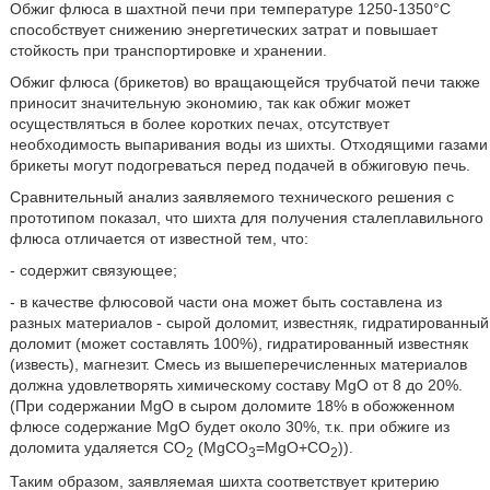
Обжиг флюса в шахтной печи при температуре 1250-1350°С
способствует снижению энергетических затрат и повышает
стойкость при транспортировке и хранении.
Обжиг флюса (брикетов) во вращающейся трубчатой печи также
приносит значительную экономию, так как обжиг может
осуществляться в более коротких печах, отсутствует
необходимость выпаривания воды из шихты. Отходящими газами
брикеты могут подогреваться перед подачей в обжиговую печь.
Сравнительный анализ заявляемого технического решения с
прототипом показал, что шихта для получения сталеплавильного
флюса отличается от известной тем, что:
- содержит связующее;
- в качестве флюсовой части она может быть составлена из
разных материалов - сырой доломит, известняк, гидратированный
доломит (может составлять 100%), гидратированный известняк
(известь), магнезит. Смесь из вышеперечисленных материалов
должна удовлетворять химическому составу MgO от 8 до 20%.
(При содержании MgO в сыром доломите 18% в обожженном
флюсе содержание MgO будет около 30%, т.к. при обжиге из
доломита удаляется CO
(MgCO
=MgO+CO
)).
2
3
2
Таким образом, заявляемая шихта соответствует критерию