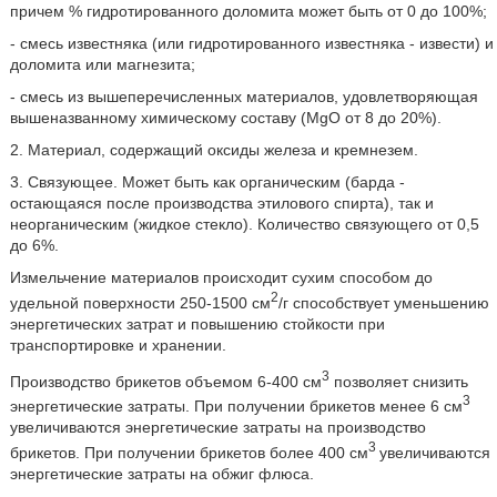
причем % гидротированного доломита может быть от 0 до 100%;
- смесь известняка (или гидротированного известняка - извести) и
доломита или магнезита;
- смесь из вышеперечисленных материалов, удовлетворяющая
вышеназванному химическому составу (MgO от 8 до 20%).
2. Материал, содержащий оксиды железа и кремнезем.
3. Связующее. Может быть как органическим (барда -
остающаяся после производства этилового спирта), так и
неорганическим (жидкое стекло). Количество связующего от 0,5
до 6%.
Измельчение материалов происходит сухим способом до
2
удельной поверхности 250-1500 см
/г способствует уменьшению
энергетических затрат и повышению стойкости при
транспортировке и хранении.
3
Производство брикетов объемом 6-400 см
позволяет снизить
3
энергетические затраты. При получении брикетов менее 6 см
увеличиваются энергетические затраты на производство
3
брикетов. При получении брикетов более 400 см
увеличиваются
энергетические затраты на обжиг флюса.