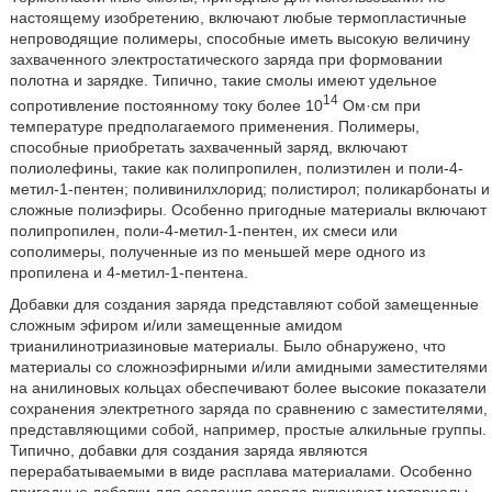
настоящему изобретению, включают любые термопластичные
непроводящие полимеры, способные иметь высокую величину
захваченного электростатического заряда при формовании
полотна и зарядке. Типично, такие смолы имеют удельное
14
сопротивление постоянному току более 10
Ом·см при
температуре предполагаемого применения. Полимеры,
способные приобретать захваченный заряд, включают
полиолефины, такие как полипропилен, полиэтилен и поли-4-
метил-1-пентен; поливинилхлорид; полистирол; поликарбонаты и
сложные полиэфиры. Особенно пригодные материалы включают
полипропилен, поли-4-метил-1-пентен, их смеси или
сополимеры, полученные из по меньшей мере одного из
пропилена и 4-метил-1-пентена.
Добавки для создания заряда представляют собой замещенные
сложным эфиром и/или замещенные амидом
трианилинотриазиновые материалы. Было обнаружено, что
материалы со сложноэфирными и/или амидными заместителями
на анилиновых кольцах обеспечивают более высокие показатели
сохранения электретного заряда по сравнению с заместителями,
представляющими собой, например, простые алкильные группы.
Типично, добавки для создания заряда являются
перерабатываемыми в виде расплава материалами. Особенно
пригодные добавки для создания заряда включают материалы,