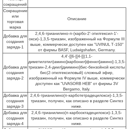
сокращений
Сокращение
или
Описание
торговая
марка
2,4,6-трианилино-п-(карбо-2'-этилгексил-1'-
Добавка для
окси)-1,3,5-триазин, изображенный на Формуле III
создания
выше, коммерчески доступен как "UVINUL Т-150"
заряда-1
от фирмы BASF, Ludwigshafen, Germany.
4,4'-[[6-[[4-[[(1,1-
диметилэтил)амино]карбонил]фенил]амино]-1,3,5-
Добавка для
триазин-2,4-диил]диимино]бис-бензойной кислоты
создания
бис(2-этилгексиловый) сложный эфир,
заряда-2
изображенный на Формуле IV выше, коммерчески
доступен как "UVASORB НЕВ" от фирмы 3V
Bergamo, Italy.
Добавка для
2,4,6-трианилино(п-карботетрадецилокси)-1,3,5-
создания
триазин, получен, как описано в разделе Синтез
заряда-3
ниже.
Добавка для
2,4,6-трианилино(п-карбооктадецилокси)-1,3,5-
создания
триазин, получен, как описано в разделе Синтез
заряда-4
ниже.