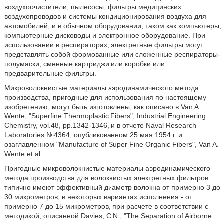
воздухоочистители, пылесосы, фильтры медицинских
воздухопроводов и системы кондиционирования воздуха для
автомобилей, и в обычном оборудовании, таком как компьютеры,
компьютерные дисководы и электронное оборудование. При
использовании в респираторах, электретные фильтры могут
представлять собой формованные или сложенные респираторы-
полумаски, сменные картриджи или коробки или
предварительные фильтры.
Микроволокнистые материалы аэродинамического метода
производства, пригодные для использования по настоящему
изобретению, могут быть изготовлены, как описано в Van A.
Wente, "Superfine Thermoplastic Fibers", Industrial Engineering
Chemistry, vol.48, pp.1342-1346, и в отчете Naval Research
Laboratories №4364, опубликованном 25 мая 1954 г. и
озаглавленном "Manufacture of Super Fine Organic Fibers", Van A.
Wente et al.
Пригодные микроволокнистые материалы аэродинамического
метода производства для волокнистых электретных фильтров
типично имеют эффективный диаметр волокна от примерно 3 до
30 микрометров, в некоторых вариантах исполнения - от
примерно 7 до 15 микрометров, при расчете в соответствии с
методикой, описанной Davies, C.N., "The Separation of Airborne