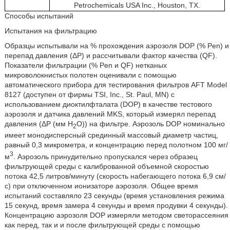
Petrochemicals USA Inc., Houston, TX.
Способы испытаний
Испытания на фильтрацию
Образцы испытывали на % прохождения аэрозоля DOP (% Pen) и
перепад давления (ΔР) и рассчитывали фактор качества (QF).
Показатели фильтрации (% Pen и QF) нетканых
микроволокнистых полотен оценивали с помощью
автоматического прибора для тестирования фильтров AFT Model
8127 (доступен от фирмы TSI, Inc., St. Paul, MN) с
использованием диоктилфталата (DOP) в качестве тестового
аэрозоля и датчика давлений MKS, который измерял перепад
давления (ΔР (мм Н
О)) на фильтре. Аэрозоль DOP номинально
2
имеет монодисперсный срединный массовый диаметр частиц,
равный 0,3 микрометра, и концентрацию перед полотном 100 мг/
3
м
. Аэрозоль принудительно пропускался через образец
фильтрующей среды с калиброванной объемной скоростью
потока 42,5 литров/минуту (скорость набегающего потока 6,9 см/
с) при отключенном ионизаторе аэрозоля. Общее время
испытаний составляло 23 секунды (время установления режима
15 секунд, время замера 4 секунды и время продувки 4 секунды).
Концентрацию аэрозоля DOP измеряли методом светорассеяния
как перед, так и и после фильтрующей среды с помощью