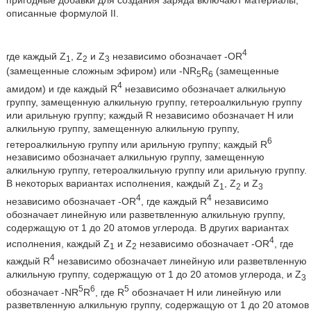
описанные формулой II.
4
где каждый Z
, Z
и Z
независимо обозначает -OR
1
2
3
(замещенные сложным эфиром) или -NR
R
(замещенные
5
6
4
амидом) и где каждый R
независимо обозначает алкильную
группу, замещенную алкильную группу, гетероалкильную группу
или арильную группу; каждый R независимо обозначает Н или
алкильную группу, замещенную алкильную группу,
6
гетероалкильную группу или арильную группу; каждый R
независимо обозначает алкильную группу, замещенную
алкильную группу, гетероалкильную группу или арильную группу.
В некоторых вариантах исполнения, каждый Z
, Z
и Z
1
2
3
4
4
независимо обозначает -OR
, где каждый R
независимо
обозначает линейную или разветвленную алкильную группу,
содержащую от 1 до 20 атомов углерода. В других вариантах
4
исполнения, каждый Z
и Z
независимо обозначает -OR
, где
1
2
4
каждый R
независимо обозначает линейную или разветвленную
алкильную группу, содержащую от 1 до 20 атомов углерода, и Z
3
5
6
5
обозначает -NR
R
, где R
обозначает Н или линейную или
разветвленную алкильную группу, содержащую от 1 до 20 атомов