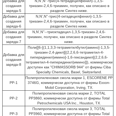
Добавка для
N,N',N''-трис(4-тетрадецилфенил)-1,3,5-
создания
триазин-2,4,6-триамин, получен, как описано в
заряда-5
разделе Синтез ниже.
Добавка для
N,N',N''-трис(4-октадецилфенил)-1,3,5-
создания
триазин-2,4,6-триамин, получен, как описано в
заряда-6
разделе Синтез ниже.
Добавка для
N,N',N''--триоктадецил-1,3,5-триазин-2,4,6-
создания
триамин, получен, как описано в разделе Синтез
заряда-7
ниже.
Поли[[6-[(1,1,3,3-тетраметилбутил)амино]-1,3,5-
триазин-2,4-диил][(2,2,6,6-тетраметил-4-
Добавка для
пиперидинил)имино]-1,6-гександиил[(2,2,6,6-
создания
тетраметил-4-пиперидинил)имино]]), коммерчески
заряда-8
доступен как "CHIMASSORB 944" от фирмы Ciba
Specialty Chemicals, Basel, Switzerland.
Полипропиленовая смола марки 1, ESCORENE PP
PP-1
3746G, коммерчески доступна от фирмы Exxon-
Mobil Corporation, Irving, TX.
Полипропиленовая смола марки 2, TOTAL
РР-2
PP3860, коммерчески доступна от фирмы Total
Petrochemicals USA Inc., Houston, TX.
Полипропиленовая смола марки 3, TOTAL
РР-3
PP3960, коммерчески доступна от фирмы Total