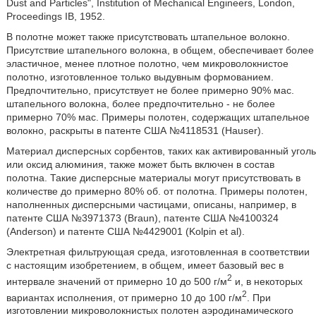
Dust and Particles", Institution of Mechanical Engineers, London,
Proceedings IB, 1952.
В полотне может также присутствовать штапельное волокно.
Присутствие штапельного волокна, в общем, обеспечивает более
эластичное, менее плотное полотно, чем микроволокнистое
полотно, изготовленное только выдувным формованием.
Предпочтительно, присутствует не более примерно 90% мас.
штапельного волокна, более предпочтительно - не более
примерно 70% мас. Примеры полотен, содержащих штапельное
волокно, раскрыты в патенте США №4118531 (Hauser).
Материал дисперсных сорбентов, таких как активированный уголь
или оксид алюминия, также может быть включен в состав
полотна. Такие дисперсные материалы могут присутствовать в
количестве до примерно 80% об. от полотна. Примеры полотен,
наполненных дисперсными частицами, описаны, например, в
патенте США №3971373 (Braun), патенте США №4100324
(Anderson) и патенте США №4429001 (Kolpin et al).
Электретная фильтрующая среда, изготовленная в соответствии
с настоящим изобретением, в общем, имеет базовый вес в
2
интервале значений от примерно 10 до 500 г/м
и, в некоторых
2
вариантах исполнения, от примерно 10 до 100 г/м
. При
изготовлении микроволокнистых полотен аэродинамического