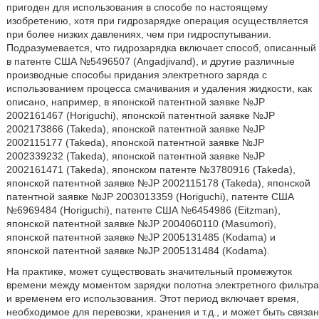
пригоден для использования в способе по настоящему
изобретению, хотя при гидрозарядке операция осуществляется
при более низких давлениях, чем при гидроспутывании.
Подразумевается, что гидрозарядка включает способ, описанный
в патенте США №5496507 (Angadjivand), и другие различные
производные способы придания электретного заряда с
использованием процесса смачивания и удаления жидкости, как
описано, например, в японской патентной заявке №JP
2002161467 (Horiguchi), японской патентной заявке №JP
2002173866 (Takeda), японской патентной заявке №JP
2002115177 (Takeda), японской патентной заявке №JP
2002339232 (Takeda), японской патентной заявке №JP
2002161471 (Takeda), японском патенте №3780916 (Takeda),
японской патентной заявке №JP 2002115178 (Takeda), японской
патентной заявке №JP 2003013359 (Horiguchi), патенте США
№6969484 (Horiguchi), патенте США №6454986 (Eitzman),
японской патентной заявке №JP 2004060110 (Masumori),
японской патентной заявке №JP 2005131485 (Kodama) и
японской патентной заявке №JP 2005131484 (Kodama).
На практике, может существовать значительный промежуток
времени между моментом зарядки полотна электретного фильтра
и временем его использования. Этот период включает время,
необходимое для перевозки, хранения и т.д., и может быть связан