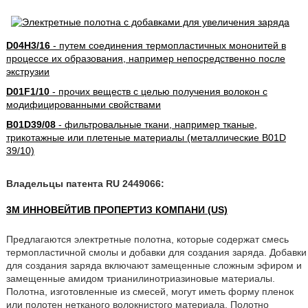
D04H3/16
- путем соединения термопластичных мононитей в
процессе их образования, например непосредственно после
экструзии
D01F1/10
- прочих веществ с целью получения волокон с
модифицированными свойствами
B01D39/08
- фильтровальные ткани, например тканые,
трикотажные или плетеные материалы (металлические B01D
39/10)
Владельцы патента RU 2449066:
3М ИННОВЕЙТИВ ПРОПЕРТИЗ КОМПАНИ (US)
Предлагаются электретные полотна, которые содержат смесь
термопластичной смолы и добавки для создания заряда. Добавки
для создания заряда включают замещенные сложным эфиром и
замещенные амидом трианилинотриазиновые материалы.
Полотна, изготовленные из смесей, могут иметь форму пленок
или полотен нетканого волокнистого материала. Полотно