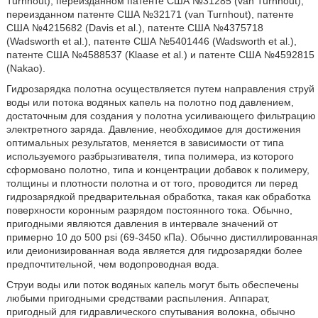
Turnhout), переизданном патенте США №31285 (van Turnhout),
переизданном патенте США №32171 (van Turnhout), патенте
США №4215682 (Davis et al.), патенте США №4375718
(Wadsworth et al.), патенте США №5401446 (Wadsworth et al.),
патенте США №4588537 (Klaase et al.) и патенте США №4592815
(Nakao).
Гидрозарядка полотна осуществляется путем направления струй
воды или потока водяных капель на полотно под давлением,
достаточным для создания у полотна усиливающего фильтрацию
электретного заряда. Давление, необходимое для достижения
оптимальных результатов, меняется в зависимости от типа
используемого разбрызгивателя, типа полимера, из которого
сформовано полотно, типа и концентрации добавок к полимеру,
толщины и плотности полотна и от того, проводится ли перед
гидрозарядкой предварительная обработка, такая как обработка
поверхности коронным разрядом постоянного тока. Обычно,
пригодными являются давления в интервале значений от
примерно 10 до 500 psi (69-3450 кПа). Обычно дистиллированная
или деионизированная вода является для гидрозарядки более
предпочтительной, чем водопроводная вода.
Струи воды или поток водяных капель могут быть обеспечены
любыми пригодными средствами распыления. Аппарат,
пригодный для гидравлического спутывания волокна, обычно