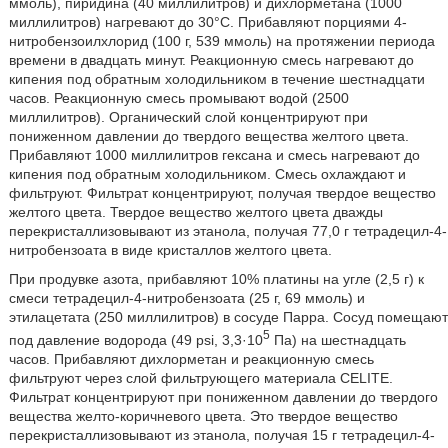
ммоль), пиридина (40 миллилитров) и дихлорметана (1000
миллилитров) нагревают до 30°C. Прибавляют порциями 4-
нитробензоилхлорид (100 г, 539 ммоль) на протяжении периода
времени в двадцать минут. Реакционную смесь нагревают до
кипения под обратным холодильником в течение шестнадцати
часов. Реакционную смесь промывают водой (2500
миллилитров). Органический слой концентрируют при
пониженном давлении до твердого вещества желтого цвета.
Прибавляют 1000 миллилитров гексана и смесь нагревают до
кипения под обратным холодильником. Смесь охлаждают и
фильтруют. Фильтрат концентрируют, получая твердое вещество
желтого цвета. Твердое вещество желтого цвета дважды
перекристаллизовывают из этанола, получая 77,0 г тетрадецил-4-
нитробензоата в виде кристаллов желтого цвета.
При продувке азота, прибавляют 10% платины на угле (2,5 г) к
смеси тетрадецил-4-нитробензоата (25 г, 69 ммоль) и
этилацетата (250 миллилитров) в сосуде Парра. Сосуд помещают
5
под давление водорода (49 psi, 3,3·10
Па) на шестнадцать
часов. Прибавляют дихлорметан и реакционную смесь
фильтруют через слой фильтрующего материала CELITE.
Фильтрат концентрируют при пониженном давлении до твердого
вещества желто-коричневого цвета. Это твердое вещество
перекристаллизовывают из этанола, получая 15 г тетрадецил-4-