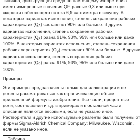
Типично, фильтрующая среда по настоящему изобретению
имеет измеренные значения QF, равные 0,3 или выше при
скорости набегающего потока 6,9 сантиметра в секунду. В
некоторых вариантах исполнения, степень сохранения рабочих
характеристик (Q
) составляет 90% или больше. В других
3
вариантах исполнения, степень сохранения рабочих
характеристик (Q
) равна 91%, 93%, 95% или больше или даже
3
100%. В некоторых вариантах исполнения, степень сохранения
рабочих характеристик (Q
) составляет 90% или больше. В других
9
вариантах исполнения, степень сохранения рабочих
характеристик (Q
) равна 91%, 93%, 95% или больше или даже
9
100%.
Примеры
Эти примеры предназначены только для иллюстрации и не
должны рассматриваться как ограничивающие объем
приложенной формулы изобретения. Все части, процентные
доли, соотношения и т.д. в примерах и в остальной части
описания являются весовыми, если не указано иное.
Растворители и другие используемые реагенты были получены от
фирмы Sigma-Aldrich Chemical Company; Milwaukee, Wisconsin,
если не указано иное.
Таблица