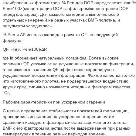
калиброванных фотометров. % Pen для DOP определяется как: %
Pen=100×(концентрация DOP за фильтром/концентрация DOP
перед фильтром). Для каждого материала выполнялось 6
отдельных измерений на разных участках BMF-полотна, и
результаты усреднялись.
% Pen и ΔР использовали для расчета QF по следующей
формуле:
QF=-ln(% Pen/100)/ΔP,
где ln обозначает натуральный логарифм. Более высокие
величины QF указывают на улучшенные показатели фильтрации,
а пониженные значения QF эффективно коррелируют с
ухудшенными показателями фильтрации. Фактор качества только
что изготовленного полотна, не подвергавшегося воздействию
других сред, типично называется исходным фактором качества,
"Q
".
0
Рабочие характеристики при ускоренном старении
С целью определения стабильности показателей фильтрации,
проводились испытания на ускоренное старение путем
сравнения исходного фактора качества заряженного полотна
BMF с его фактором качества после выдерживания при разных
температурах в течение разных периодов времени.