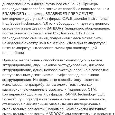
дисперсионного и дистрибутивного смешения. Примеры
периодических способов включают способы с использованием
BRABENDER (например, BRABENDER PREP CENTER,
коммерчески доступный от фирмы C.W.Brabender Instruments,
Inc.; South Hackensack, NJ) или оборудования для внутреннего
смешения и вальцевания BANBURY (например, оборудование,
поставляемое фирмой Farrel Co.; Ansonia, СТ). После
периодического смешения, полученная смесь может быть
немедленно охлаждена и может храниться при температуре
ниже температуры плавления смеси для последующей
переработки.
Примеры непрерывных способов включают одношнековое
экструдирование, двухшнековое экструдирование, дисковое
экструдирование, одношнековое экструдирование с возвратно-
поступательным движением и штифтовое одношнековое
экструдирование. Непрерывные способы могут включать
использование дистрибутивных элементов, таких как
кавитационные червячные смесители (например, СТМ,
коммерческий доступный от фирмы RAPRA Technology, Ltd.;
Shrewsbury, England) и стержневые смесительные элементы,
статические смесительные элементы или дисперсионные
смесительные элементы (например, коммерчески доступные
смесительные элементы MADDOCK или смесительные элементы