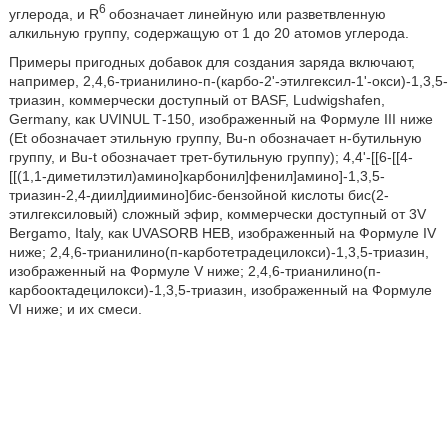
6
углерода, и R
обозначает линейную или разветвленную
алкильную группу, содержащую от 1 до 20 атомов углерода.
Примеры пригодных добавок для создания заряда включают,
например, 2,4,6-трианилино-п-(карбо-2'-этилгексил-1'-окси)-1,3,5-
триазин, коммерчески доступный от BASF, Ludwigshafen,
Germany, как UVINUL Т-150, изображенный на Формуле III ниже
(Et обозначает этильную группу, Bu-n обозначает н-бутильную
группу, и Bu-t обозначает трет-бутильную группу); 4,4'-[[6-[[4-
[[(1,1-диметилэтил)амино]карбонил]фенил]амино]-1,3,5-
триазин-2,4-диил]диимино]бис-бензойной кислоты бис(2-
этилгексиловый) сложный эфир, коммерчески доступный от 3V
Bergamo, Italy, как UVASORB НЕВ, изображенный на Формуле IV
ниже; 2,4,6-трианилино(п-карботетрадецилокси)-1,3,5-триазин,
изображенный на Формуле V ниже; 2,4,6-трианилино(п-
карбооктадецилокси)-1,3,5-триазин, изображенный на Формуле
VI ниже; и их смеси.