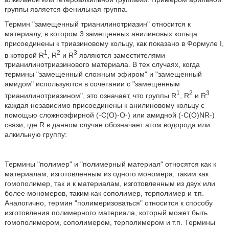
группы является фенильная группа.
Термин "замещенный трианилинотриазин" относится к
материалу, в котором 3 замещенных анилиновых кольца
присоединены к триазиновому кольцу, как показано в Формуле I,
1
2
3
в которой R
, R
и R
являются заместителями
трианилинотриазинового материала. В тех случаях, когда
термины "замещенный сложным эфиром" и "замещенный
амидом" используются в сочетании с "замещенным
1
2
3
трианилинотриазином", это означает, что группы R
, R
и R
каждая независимо присоединены к анилиновому кольцу с
помощью сложноэфирной (-С(О)-О-) или амидной (-C(O)NR-)
связи, где R в данном случае обозначает атом водорода или
алкильную группу:
Термины "полимер" и "полимерный материал" относятся как к
материалам, изготовленным из одного мономера, таким как
гомополимер, так и к материалам, изготовленным из двух или
более мономеров, таким как сополимер, терполимер и т.п.
Аналогично, термин "полимеризоваться" относится к способу
изготовления полимерного материала, который может быть
гомополимером, сополимером, терполимером и т.п. Термины