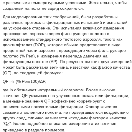
с различными температурными условиями. Желательно, чтобы
созданный на полотне заряд сохранялся.
Для моделирования этих соображений, были разработаны
различные протоколы фильтрационных испытаний и испытаний
на ускоренное старение. Эти испытания включают измерения
прохождения аэрозоля через фильтрующее полотно с
использованием стандартного тестового аэрозоля, такого как
диоктилфталат (DOP), которое обычно представляют в виде
процентной части аэрозоля, проходящего через фильтрующее
полотно (% Pen), и измерения перепада давления на
фильтрующем полотне (ΔР). По результатам этих двух измерений
может быть рассчитана величина, известная как фактор качества
(QF), по следующей формуле:
QF=-ln(% Pen/100)/ΔP,
где ln обозначает натуральный логарифм. Более высокие
значения QF указывают на улучшенные показатели фильтрации,
а меньшие значения QF эффективно коррелируют с
пониженными показателями фильтрации. Фактор качества
свежеизготовленного полотна, не подвергавшегося воздействию
других сред, типично называется исходным фактором качества,
"Q
". Более подробное описание измерения этих величин
0
приведено в разделе примеров.