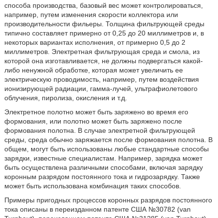
способа производства, базовый вес может контролироваться,
например, путем изменения скорости коллектора или
производительности фильеры. Толщина фильтрующей среды
типично составляет примерно от 0,25 до 20 миллиметров и, в
некоторых вариантах исполнения, от примерно 0,5 до 2
миллиметров. Электретная фильтрующая среда и смола, из
которой она изготавливается, не должны подвергаться какой-
либо ненужной обработке, которая может увеличить ее
электрическую проводимость, например, путем воздействия
ионизирующей радиации, гамма-лучей, ультрафиолетового
облучения, пиролиза, окисления и т.д.
Электретное полотно может быть заряжено во время его
формования, или полотно может быть заряжено после
формования полотна. В случае электретной фильтрующей
среды, среда обычно заряжается после формования полотна. В
общем, могут быть использованы любые стандартные способы
зарядки, известные специалистам. Например, зарядка может
быть осуществлена различными способами, включая зарядку
коронным разрядом постоянного тока и гидрозарядку. Также
может быть использована комбинация таких способов.
Примеры пригодных процессов коронных разрядов постоянного
тока описаны в переизданном патенте США №30782 (van