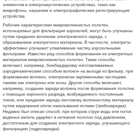
элементов в электроакустических устройствах, таких как
микрофоны, наушники и электрографические регистрирующие
устройства.
Рабочие характеристики микроволокнистых полотен,
используемых для фильтрации аэрозолей, могут быть улучшены
путем придания волокнам электрического заряда, с
образованием электретного материала. В частности, электреты
эффективно улучшают улавливание частиц аэрозольными
фильтрами. Известен ряд способов формования из электретных
материалов микроволокнистых полотен. Такие способы
включают, например, бомбардировку изготавливаемых
аэродинамическим способом волокон на выходе из фильер, при
формовании волокон, электрически заряженными частицами,
такими как электроны или ионы. Другие способы включают,
например, создание заряда волокна после формования полотна
с помощью коронного разряда, возбуждаемого постоянным
током, или придание заряда листовому волокнистому материалу
путем кардования и/или накалывания иглами (трибозарядка).
Недавно был описан способ, при котором струи воды или поток
водяных капель ударяют в нетканое полотно под давлением,
достаточным для создания электретного заряда, улучшающего
фильтрацию (гидрозарядка).