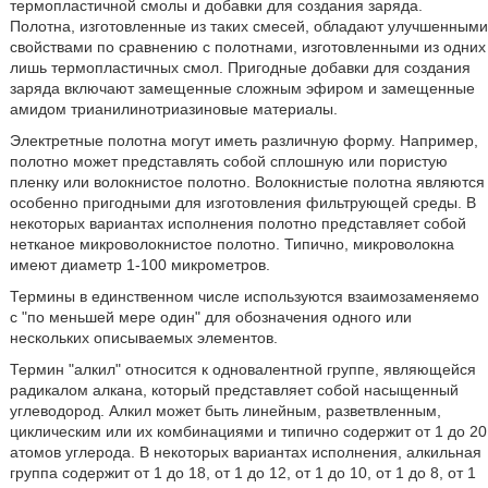
термопластичной смолы и добавки для создания заряда.
Полотна, изготовленные из таких смесей, обладают улучшенными
свойствами по сравнению с полотнами, изготовленными из одних
лишь термопластичных смол. Пригодные добавки для создания
заряда включают замещенные сложным эфиром и замещенные
амидом трианилинотриазиновые материалы.
Электретные полотна могут иметь различную форму. Например,
полотно может представлять собой сплошную или пористую
пленку или волокнистое полотно. Волокнистые полотна являются
особенно пригодными для изготовления фильтрующей среды. В
некоторых вариантах исполнения полотно представляет собой
нетканое микроволокнистое полотно. Типично, микроволокна
имеют диаметр 1-100 микрометров.
Термины в единственном числе используются взаимозаменяемо
с "по меньшей мере один" для обозначения одного или
нескольких описываемых элементов.
Термин "алкил" относится к одновалентной группе, являющейся
радикалом алкана, который представляет собой насыщенный
углеводород. Алкил может быть линейным, разветвленным,
циклическим или их комбинациями и типично содержит от 1 до 20
атомов углерода. В некоторых вариантах исполнения, алкильная
группа содержит от 1 до 18, от 1 до 12, от 1 до 10, от 1 до 8, от 1