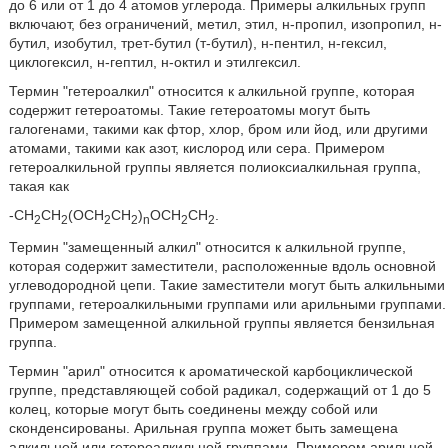
до 6 или от 1 до 4 атомов углерода. Примеры алкильных групп
включают, без ограничений, метил, этил, н-пропил, изопропил, н-
бутил, изобутил, трет-бутил (т-бутил), н-пентил, н-гексил,
циклогексил, н-гептил, н-октил и этилгексил.
Термин "гетероалкил" относится к алкильной группе, которая
содержит гетероатомы. Такие гетероатомы могут быть
галогенами, такими как фтор, хлор, бром или йод, или другими
атомами, такими как азот, кислород или сера. Примером
гетероалкильной группы является полиоксиалкильная группа,
такая как
-СН
СН
(ОСН
СН
)
ОСН
СН
.
2
2
2
2
n
2
2
Термин "замещенный алкил" относится к алкильной группе,
которая содержит заместители, расположенные вдоль основной
углеводородной цепи. Такие заместители могут быть алкильными
группами, гетероалкильными группами или арильными группами.
Примером замещенной алкильной группы является бензильная
группа.
Термин "арил" относится к ароматической карбоциклической
группе, представляющей собой радикал, содержащий от 1 до 5
колец, которые могут быть соединены между собой или
сконденсированы. Арильная группа может быть замещена
алкильной или гетероалкильной группами. Примером арильной