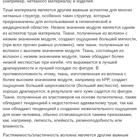
(например, нетканого материала) и изделия.
Туше материала является другим важным аспектом для многих
нетканых структур, особенно таких структур, которые
предназначены для использования в гигиенической и
медицинской областях. Низкое значение модуля является одним
из аспектов туше материала. Ткани, полученные из волокон с
низким значением модуля, создают ощущение большей мягкости,
(при всех прочих равных условиях), чем ткани, полученные из
волокон с высоким значением модуля. Ткань, состоящая из
волокон с низким значением модуля, также обладает более
низкой жесткостью при изгибе, что выражается в лучшей
драпируемости и лучшей посадке по фигуре. В
противоположность этому, ткань, изготовленная из волокна с
более высоким значением модуля, например из hPP, создает
ощущение большей шероховатости (большей жесткости), менее
хорошо драпируется, в результате чего хуже садится по фигуре.
Ткани, полученные из эластомеров на основе полиэтилена, также
обладают тенденцией к недостаточно адекватному туше, так как
они обладают тенденцией к созданию нежелательного ощущения
для кожи человека, обычно отличающегося такими признаками,
как, например, липкость, клейкость, резиноподобность или
влажность.
Растяжимость/эластичность волокна является другим важным