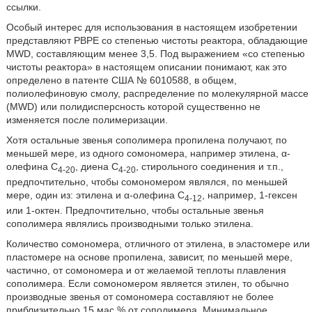
ссылки.
Особый интерес для использования в настоящем изобретении
представляют РВРЕ со степенью чистоты реактора, обладающие
MWD, составляющим менее 3,5. Под выражением «со степенью
чистоты реактора» в настоящем описании понимают, как это
определено в патенте США № 6010588, в общем,
полиолефиновую смолу, распределение по молекулярной массе
(MWD) или полидисперсность которой существенно не
изменяется после полимеризации.
Хотя остальные звенья сополимера пропилена получают, по
меньшей мере, из одного сомономера, например этилена, α-
олефина С
, диена С
, стирольного соединения и т.п.,
4-20
4-20
предпочтительно, чтобы сомономером являлся, по меньшей
мере, один из: этилена и α-олефина С
, например, 1-гексен
4-12
или 1-октен. Предпочтительно, чтобы остальные звенья
сополимера являлись производными только этилена.
Количество сомономера, отличного от этилена, в эластомере или
пластомере на основе пропилена, зависит, по меньшей мере,
частично, от сомономера и от желаемой теплоты плавления
сополимера. Если сомономером является этилен, то обычно
производные звенья от сомономера составляют не более
приблизительно 15 мас.% от сополимера. Минимальное