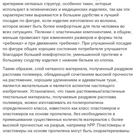
критерием нетканых структур, особенно таких, которые
используют в гигиенических и медицинских изделиях, так как эти
характеристики выражаются в большем удобстве и лучшей
посадке по фигуре, если изделие изготовлено из волокна,
которое может быть более комфортным для тела человека во
всех ситуациях. Пеленки с эластичными компонентами, в общем,
меньше провисают при изменениях размеров и формы тела
<ребенка> и при движениях <ребенка>. При улучшенной посадке
по фигуре общее хорошее состояние потребителя улучшается
благодаря большей комфортности, уменьшенной протечке и
большему сходству изделия с нижним бельем из хлопка.
Таким образом, слой нетканого материала, полученный раздувом
расплава полимера, обладающий сочетанием высокой прочности
на растяжение, хорошим удлинением и адекватным туше,
является желательным и является аспектом настоящего
изобретения. Установлено, что такие растяжимые/эластичные
текстильные материалы, получаемые раздувом расплава
полимера, можно изготавливать из полипропилена
определенного класса, известного как класс пластомеров и
эластомеров на основе пропилена, без необходимости в
примешивании существенных количеств материалов с более
высокой прочностью на разрыв, например hPP. Пластомеры и
эластомеры на основе пропилена могут быть охарактеризованы