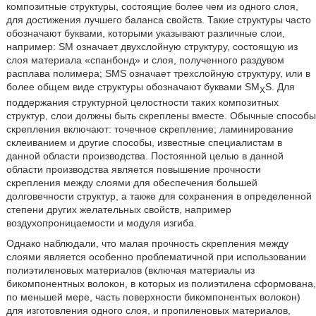
композитные структуры, состоящие более чем из одного слоя,
для достижения лучшего баланса свойств. Такие структуры часто
обозначают буквами, которыми указывают различные слои,
например: SM означает двухслойную структуру, состоящую из
слоя материала «спанбонд» и слоя, полученного раздувом
расплава полимера; SMS означает трехслойную структуру, или в
более общем виде структуры обозначают буквами SM
S. Для
X
поддержания структурной целостности таких композитных
структур, слои должны быть скреплены вместе. Обычные способы
скрепления включают: точечное скрепление; ламинирование
склеиванием и другие способы, известные специалистам в
данной области производства. Постоянной целью в данной
области производства является повышение прочности
скрепления между слоями для обеспечения большей
долговечности структур, а также для сохранения в определенной
степени других желательных свойств, например
воздухопроницаемости и модуля изгиба.
Однако наблюдали, что малая прочность скрепления между
слоями является особенно проблематичной при использовании
полиэтиленовых материалов (включая материалы из
бикомпонентных волокон, в которых из полиэтилена сформована,
по меньшей мере, часть поверхности бикомпонентых волокон)
для изготовления одного слоя, и пропиленовых материалов,