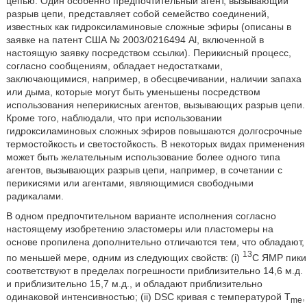
цепью. Один особенно предпочтительный агент, вызывающий
разрыв цепи, представляет собой семейство соединений,
известных как гидроксиламиновые сложные эфиры (описаны в
заявке на патент США № 2003/0216494 Al, включенной в
настоящую заявку посредством ссылки). Перикисный процесс,
согласно сообщениям, обладает недостатками,
заключающимися, например, в обесцвечивании, наличии запаха
или дыма, которые могут быть уменьшены посредством
использования неперикисных агентов, вызывающих разрыв цепи.
Кроме того, наблюдали, что при использовании
гидроксиламиновых сложных эфиров повышаются долгосрочные
термостойкость и светостойкость. В некоторых видах применения
может быть желательным использование более одного типа
агентов, вызывающих разрыв цепи, например, в сочетании с
перикисями или агентами, являющимися свободными
радикалами.
В одном предпочтительном варианте исполнения согласно
настоящему изобретению эластомеры или пластомеры на
основе пропилена дополнительно отличаются тем, что обладают,
13
по меньшей мере, одним из следующих свойств: (i)
C ЯМР пики
соответствуют в пределах погрешности приблизительно 14,6 м.д.
и приблизительно 15,7 м.д., и обладают приблизительно
одинаковой интенсивностью; (ii) DSC кривая с температурой T
,
me