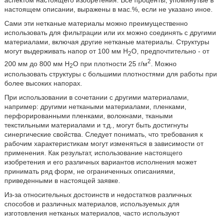
аспектом настоящего изобретения. Все проценты, упомянутые в
настоящем описании, выражены в мас.%, если не указано иное.
Сами эти нетканые материалы можно преимущественно
использовать для фильтрации или их можно соединять с другими
материалами, включая другие нетканые материалы. Структуры
могут выдерживать напор от 100 мм Н
О, предпочтительно - от
2
2
200 мм до 800 мм Н
О при плотности 25 г/м
. Можно
2
использовать структуры с большими плотностями для работы при
более высоких напорах.
При использовании в сочетании с другими материалами,
например: другими неткаными материалами, пленками,
перфорированными пленками, волокнами, ткаными
текстильными материалами и т.д., могут быть достигнуты
синергические свойства. Следует понимать, что требования к
рабочим характеристикам могут изменяться в зависимости от
применения. Как результат, использование настоящего
изобретения и его различных вариантов исполнения может
принимать ряд форм, не ограниченных описаниями,
приведенными в настоящей заявке.
Из-за относительных достоинств и недостатков различных
способов и различных материалов, используемых для
изготовления нетканых материалов, часто используют