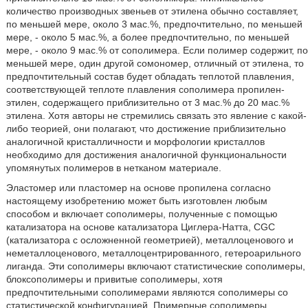
количество производных звеньев от этилена обычно составляет,
по меньшей мере, около 3 мас.%, предпочтительно, по меньшей
мере, - около 5 мас.%, а более предпочтительно, по меньшей
мере, - около 9 мас.% от сополимера. Если полимер содержит, по
меньшей мере, один другой сомономер, отличный от этилена, то
предпочтительный состав будет обладать теплотой плавления,
соответствующей теплоте плавления сополимера пропилен-
этилен, содержащего приблизительно от 3 мас.% до 20 мас.%
этилена. Хотя авторы не стремились связать это явление с какой-
либо теорией, они полагают, что достижение приблизительно
аналогичной кристалличности и морфологии кристаллов
необходимо для достижения аналогичной функциональности
упомянутых полимеров в нетканом материале.
Эластомер или пластомер на основе пропилена согласно
настоящему изобретению может быть изготовлен любым
способом и включает сополимеры, полученные с помощью
катализатора на основе катализатора Циглера-Натта, CGC
(катализатора с осложненной геометрией), металлоценового и
неметаллоценового, металлоцентрированного, гетероарильного
лиганда. Эти сополимеры включают статистические сополимеры,
блоксополимеры и привитые сополимеры, хотя
предпочтительными сополимерами являются сополимеры со
статистической конфигурацией. Примерные сополимеры