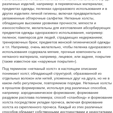
различных изделий, например: в перевязочных материалах;
предметах одежды; пеленках одноразового использования и в
других изделиях личной гигиены, включая предварительно
увлажненные обтирочные салфетки. Нетканые холсты,
обладающие высокими уровнями прочности, мягкости и
износостойкости, желательны для изготовления абсорбирующих
предметов одежды одноразового использования, например:
пеленок; памперсов для людей, страдающих недержанием;
тренировочных брюк; предметов женской гигиенической одежды
и т.п. Например, очень желательно, чтобы пеленка одноразового
использования содержала мягкие, прочные компоненты из
нетканого материала, например, лицевое, или заднее, покрытие
(также известное как «наружные покрытия»).
Под термином «нетканый холст» в настоящем описании
понимают холст, обладающий структурой, образованной из
отдельных волокон или нитей, уложенных друг на друга, но не в
каком-либо регулярном, повторяемом порядке. Нетканые холсты
в прошлом формировали, используя ряд различных способов,
например: аэродинамическое формование; формование
раздувом расплава полимера; способ «спанбонд» и формование
холста посредством укладки прочеса, включая формование
холста из скрепленного прочеса. Каждый из этих различных
способов обладает собственными достоинствами и недостатками.