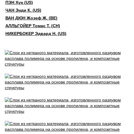
ПЭН Хун (US)
ЧАН Энди К. (US)
ВАН ДЮН Жозеф Ж. (BE)
АЛЛЬГОЙЕР Томас Т. (CH)
НИКЕРБОКЕР Эдвард Н. (US)