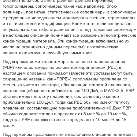
обычно (но их состав не ограничен данным перечнем):
гомополимеры, сополимеры, такие как, например, блок-
полимеры, привитые, статистическые сополимеры и сополимеры
с регулярным чередованием мономерных звеньев, терполимеры
и т.д., и их смеси и модификации. Кроме того, если специально
не указаны какие-либо ограничения, то под термином «полимер»
в настоящем описании понимают все возможные геометрические
конфигурации материала. Эти конфигурации включают, (но их
число не ограничено данным перечнем): изотактическую,
синдиотактическую и случайную симметрии.
Под выражениями «пластомеры на основе полипропилена»
(РВР) или эластомеры на основе полипропилена» (РВЕ) в
настоящем описании понимают (вместе эти составы могут быть
сокращенно названы как «РВРЕ») сополимеры пропилена со
степенью чистоты реактора, обладающие теплотой плавления,
составляющей менее приблизительно 100 Дж/г, и MWD<3,5. РВР
обычно имеют теплоту плавления, составляющую менее
приблизительно 100 Дж/г, тогда как РВЕ обычно имеют теплоту
плавления, составляющую менее приблизительно 40 Дж/г. РВР
обычно содержат этилен в пределах от 3 мас.% до 10 мас.%,
тогда как РВЕ содержат этилен в пределах от 10 мас.% до 15
мас.%.
Под термином «растяжимый» в настоящем описании понимают