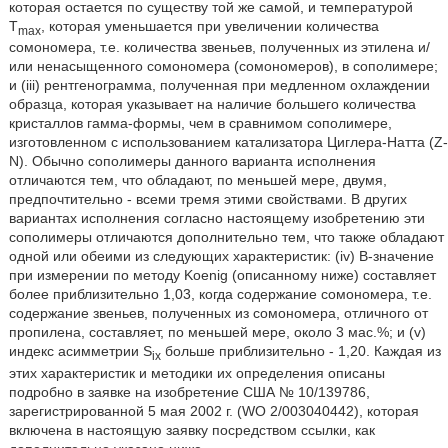
которая остается по существу той же самой, и температурой
T
, которая уменьшается при увеличении количества
max
сомономера, т.е. количества звеньев, полученных из этилена и/
или ненасыщенного сомономера (сомономеров), в сополимере;
и (iii) рентгенограмма, полученная при медленном охлаждении
образца, которая указывает на наличие большего количества
кристаллов гамма-формы, чем в сравнимом сополимере,
изготовленном с использованием катализатора Циглера-Натта (Z-
N). Обычно сополимеры данного варианта исполнения
отличаются тем, что обладают, по меньшей мере, двумя,
предпочтительно - всеми тремя этими свойствами. В других
вариантах исполнения согласно настоящему изобретению эти
сополимеры отличаются дополнительно тем, что также обладают
одной или обеими из следующих характеристик: (iv) B-значение
при измерении по методу Koenig (описанному ниже) составляет
более приблизительно 1,03, когда содержание сомономера, т.е.
содержание звеньев, полученных из сомономера, отличного от
пропилена, составляет, по меньшей мере, около 3 мас.%; и (v)
индекс асимметрии S
больше приблизительно - 1,20. Каждая из
ix
этих характеристик и методики их определения описаны
подробно в заявке на изобретение США № 10/139786,
зарегистрированной 5 мая 2002 г. (WO 2/003040442), которая
включена в настоящую заявку посредством ссылки, как