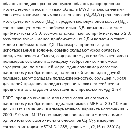
область полидисперсности», «узкая область распределения
молекулярной массы», «узкая область MWD» и аналогичными
словосочетаниями понимают отношение (M
/M
) средневесовой
w
n
молекулярной массы (M
) к средней молекулярной массе (M
),
w
n
составляющее менее приблизительно 3,5, возможно - менее
приблизительно 3,0, возможно также - менее приблизительно 2,8,
возможно также - менее приблизительно 2,5 и возможно также -
менее приблизительно 2,3. Полимеры, пригодные для
использования в волокне, обычно обладают узкой областью
полидисперсности. Смеси, содержащие два или большее число
полимеров согласно настоящему изобретению, или смеси,
содержащие, по меньшей мере, один сополимер согласно
настоящему изобретению и, по меньшей мере, один другой
полимер, могут обладать полидисперсностью, большей 4, хотя
для целей прядения полидисперсность таких смесей все же
предпочтительно должна составлять в пределах между 2 и 4.
РВРЕ, предназначенные для использования согласно
настоящему изобретению, идеально имеют MFR от 20 г/10 мин
до 5000 г/10 мин или, в альтернативном варианте исполнения, -
2000 г/10 мин. MFR сополимеров пропилена и этилена и/или
одного или большего числа α-олефинов C
-C
измеряют
4
20
согласно методике ASTM D-1238, условие L, (2,16 кг, 230°C).