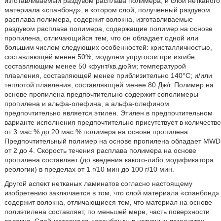
изготавливаемый раздувом расплава полимера, и слой нетканого
материала «спанбонд», в котором слой, полученный раздувом
расплава полимера, содержит волокна, изготавливаемые
раздувом расплава полимера, содержащие полимер на основе
пропилена, отличающийся тем, что он обладает одной или
большим числом следующих особенностей: кристалличностью,
составляющей менее 50%; модулем упругости при изгибе,
составляющим менее 50 кфунт/кв.дюйм; температурой
плавления, составляющей менее приблизительно 140°C; и/или
теплотой плавления, составляющей менее 80 Дж/г. Полимер на
основе пропилена предпочтительно содержит сополимеры
пропилена и альфа-олефина, а альфа-олефином
предпочтительно является этилен. Этилен в предпочтительном
варианте исполнения предпочтительно присутствует в количестве
от 3 мас.% до 20 мас.% полимера на основе пропилена.
Предпочтительный полимер на основе пропилена обладает MWD
от 2 до 4. Скорость течения расплава полимера на основе
пропилена составляет (до введения какого-либо модификатора
реологии) в пределах от 1 г/10 мин до 100 г/10 мин.
Другой аспект нетканых ламинатов согласно настоящему
изобретению заключается в том, что слой материала «спанбонд»
содержит волокна, отличающиеся тем, что материал на основе
полиэтилена составляет, по меньшей мере, часть поверхности