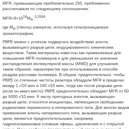
MFR, превышающие приблизительно 250, приближенно
рассчитывали по следующему соотношению:
18
-3,3584
MFR=9×10
M
,
w
где M
(г/моль) измеряли, используя гельпроницаемую
w
хроматографию.
РВРЕ можно с успехом подвергать воздействию агента,
вызывающего разрыв цепи, индуцированного химическим
веществом. Такие материалы известны как применяемые для
повышения MFR полимеров и для уменьшения их значения
распределения молекулярной массы (MWD) для улучшения,
таким образом, характеристик при использовании в способе
раздува расплава полимера. В общем, предпочтительно, чтобы
РВРЕ со степенью чистоты реактора обладали MFR в пределах
между 1 г/10 мин и 100 г/10 мин, тогда как после разрыва цепи
(если он имел место) РВРЕ предпочтительно обладает MFR от 50
до 5000 г/10 мин. К числу пригодных агентов, вызывающих
разрыв цепи, относятся инициаторы, являющиеся свободными
радикалами перикисного и неперикисного типа. Для многих видов
применения агенты неперикисного типа, вызывающие разрыв
цепи, являются предпочтительными, например
гидроксиламиновые сложные эфиры, циклические и с открытой