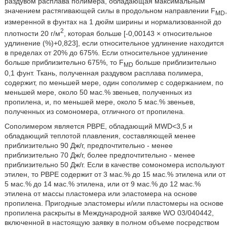
раздувом расплава полимера, обладающая максимальным
значением растягивающей силы в продольном направлении F
,
MD
измеренной в фунтах на 1 дюйм ширины и нормализованной до
2
плотности 20 г/м
, которая больше [-0,00143 × относительное
удлинение (%)+0,823], если относительное удлинение находится
в пределах от 20% до 675%. Если относительное удлинение
больше приблизительно 675%, то F
больше приблизительно
MD
0,1 фунт. Ткань, полученная раздувом расплава полимера,
содержит, по меньшей мере, один сополимер с содержанием, по
меньшей мере, около 50 мас.% звеньев, полученных из
пропилена, и, по меньшей мере, около 5 мас.% звеньев,
полученных из сомономера, отличного от пропилена.
Сополимером является РВРЕ, обладающий MWD<3,5 и
обладающий теплотой плавления, составляющей менее
приблизительно 90 Дж/г, предпочтительно - менее
приблизительно 70 Дж/г, более предпочтительно - менее
приблизительно 50 Дж/г. Если в качестве сомономера используют
этилен, то РВРЕ содержит от 3 мас.% до 15 мас.% этилена или от
5 мас.% до 14 мас.% этилена, или от 9 мас.% до 12 мас.%
этилена от массы пластомера или эластомера на основе
пропилена. Пригодные эластомеры и/или пластомеры на основе
пропилена раскрыты в Международной заявке WO 03/040442,
включенной в настоящую заявку в полном объеме посредством