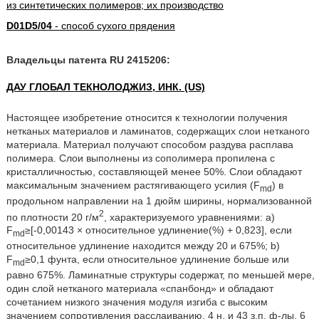
из синтетических полимеров; их производство
D01D5/04
- способ сухого прядения
Владельцы патента RU 2415206:
ДАУ ГЛОБАЛ ТЕКНОЛОДЖИЗ, ИНК. (US)
Настоящее изобретение относится к технологии получения
нетканых материалов и ламинатов, содержащих слои нетканого
материала. Материал получают способом раздува расплава
полимера. Слои выполнены из сополимера пропилена с
кристалличностью, составляющей менее 50%. Слои обладают
максимальным значением растягивающего усилия (F
) в
md
продольном направлении на 1 дюйм ширины, нормализованной
2
по плотности 20 г/м
, характеризуемого уравнениями: a)
F
≥[-0,00143 × относительное удлинение(%) + 0,823], если
md
относительное удлинение находится между 20 и 675%; b)
F
≥0,1 фунта, если относительное удлинение больше или
md
равно 675%. Ламинатные структуры содержат, по меньшей мере,
один слой нетканого материала «спанбонд» и обладают
сочетанием низкого значения модуля изгиба с высоким
значением сопротивления расслаиванию. 4 н. и 43 з.п. ф-лы, 6