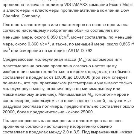
пропилена включают полимер VISTAMAXX компании Exxon-Mobil
и эластомеры и пластомеры пропилена/этилена компании Dow
Chemical Company.
Плотность эластомеров или пластомеров на основе пропилена
согласно настоящему изобретению обычно составляет, по
3
меньшей мере, около 0,850 г/см
, может составлять, по меньшей
3
мере, около 0,860 г/см
, а также, по меньшей мере, около 0,865 г/
3
см
при измерении по методике ASTM D-792.
Средневесовая молекулярная масса (M
) эластомеров или
w
пластомеров на основе пропилена согласно настоящему
изобретению может колебаться в широких пределах, но обычно
составляет в пределах от 10000 до 1000000 (при этом следует
понимать, что при практическом рассмотрении указывают только
молекулярную массу, ограниченную по минимальному или
максимальному значению). Минимальная M
гомополимеров и
w
сополимеров, используемых в производстве тканей, получаемых
раздувом расплава полимера, предпочтительно составляет около
20000, более предпочтительно - около 25000.
Полидисперсность эластомеров или пластомеров на основе
пропилена согласно настоящему изобретению обычно
составляет в пределах между 2,0 и 3,5. Под выражениями «узкая