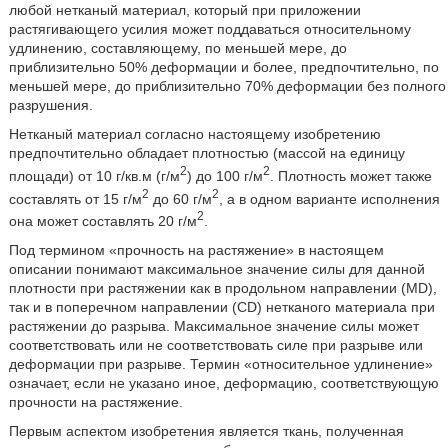
любой нетканый материал, который при приложении
растягивающего усилия может поддаваться относительному
удлинению, составляющему, по меньшей мере, до
приблизительно 50% деформации и более, предпочтительно, по
меньшей мере, до приблизительно 70% деформации без полного
разрушения.
Нетканый материал согласно настоящему изобретению
предпочтительно обладает плотностью (массой на единицу
2
2
площади) от 10 г/кв.м (г/м
) до 100 г/м
. Плотность может также
2
2
составлять от 15 г/м
до 60 г/м
, а в одном варианте исполнения
2
она может составлять 20 г/м
.
Под термином «прочность на растяжение» в настоящем
описании понимают максимальное значение силы для данной
плотности при растяжении как в продольном направлении (MD),
так и в поперечном направлении (CD) нетканого материала при
растяжении до разрыва. Максимальное значение силы может
соответствовать или не соответствовать силе при разрыве или
деформации при разрыве. Термин «относительное удлинение»
означает, если не указано иное, деформацию, соответствующую
прочности на растяжение.
Первым аспектом изобретения является ткань, полученная