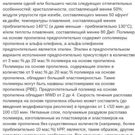
наличием одной или большего числа следующих отличительных
особенностей: кристалличности, составляющей менее 50%;
модуля упругости при изгибе, составляющего менее 50 кфунт/
кв.дюйм; температуры плавления, составляющей менее
приблизительно 140°C (и даже меньше - приблизительно 130°C);
и/или теплоты плавления, составляющей менее 80 Дж/г. Полимер
на основе пропилена предпочтительно содержит сополимеры
пропилена и альфа-олефина, а альфа-олефином
предпочтительно является этилен. Этилен в предпочтительном
варианте исполнения предпочтительно присутствует в количестве
от 3 мас.% до 20 мас.% полимера на основе пропилена.
Полимеры на основе пропилена, содержащие этилен в
количестве от 9 мас.% до 20 мас.% полимера на основе
пропилена, обладают большей эластомерностью. Такие
полимеры могут быть названы эластомерами на основе
пропилена (РВЕ). Предпочтительный полимер на основе
пропилена обладает MWD от 2 до 4. Скорость течения расплава
полимера на основе пропилена обычно может составлять (до
введения модификатора реологии) в пределах от 1 г/10 мин до
100 г/10 мин. Нетканые слои, получаемые раздувом расплава
полимера, изготовленные из пластомеров и эластомеров на
основе пропилена без существенных количеств (например, более
приблизительно 10 мас.%) hPP, являются, таким образом, другим