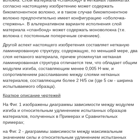
волокна. Слой материала «спанбонд» в нетканых ламинатах
согласно настоящему изобретению может содержать
бикомпонентное волокно, и в таком случае бикомпонентное
волокно предпочтительно имеет конфигурацию «оболочка-
стержень». В альтернативном варианте исполнения слой
материала «спанбонд» может содержать моноволокна (т.е.
волокна с постоянным поперечным сечением).
Другой аспект настоящего изобретения составляет нетканую
ламинированную структуру, содержащую, по меньшей мере, два
слоя нетканого материала, причем упомянутая нетканая
ламинированная структура отличается тем, что обладает общим
модулем изгиба, составляющим менее 0,005 Н·мм, и
сопротивлением расслаиванию между слоями нетканых
материалов, составляющим более 2 Н/5 см (где 5 см - ширина
испытываемого образца).
Краткое описание чертежей
На Фиг. 1 изображены диаграммы зависимости между модулем
изгиба и относительным удлинением испытанных образцов
материалов, полученных в Примерах и Сравнительных
примерах;
на Фиг. 2 - диаграммы зависимости между максимальным
значением силы и относительным удлинением испытанных