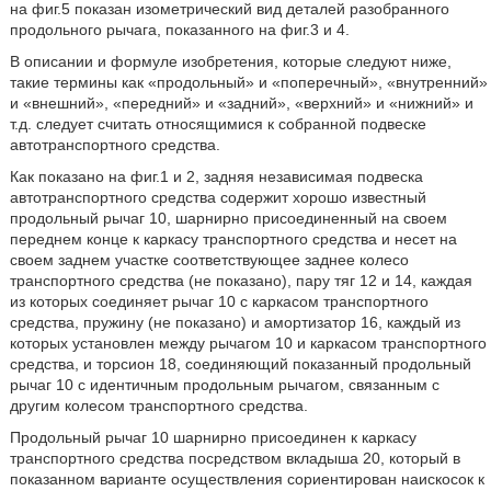
на фиг.5 показан изометрический вид деталей разобранного
продольного рычага, показанного на фиг.3 и 4.
В описании и формуле изобретения, которые следуют ниже,
такие термины как «продольный» и «поперечный», «внутренний»
и «внешний», «передний» и «задний», «верхний» и «нижний» и
т.д. следует считать относящимися к собранной подвеске
автотранспортного средства.
Как показано на фиг.1 и 2, задняя независимая подвеска
автотранспортного средства содержит хорошо известный
продольный рычаг 10, шарнирно присоединенный на своем
переднем конце к каркасу транспортного средства и несет на
своем заднем участке соответствующее заднее колесо
транспортного средства (не показано), пару тяг 12 и 14, каждая
из которых соединяет рычаг 10 с каркасом транспортного
средства, пружину (не показано) и амортизатор 16, каждый из
которых установлен между рычагом 10 и каркасом транспортного
средства, и торсион 18, соединяющий показанный продольный
рычаг 10 с идентичным продольным рычагом, связанным с
другим колесом транспортного средства.
Продольный рычаг 10 шарнирно присоединен к каркасу
транспортного средства посредством вкладыша 20, который в
показанном варианте осуществления сориентирован наискосок к