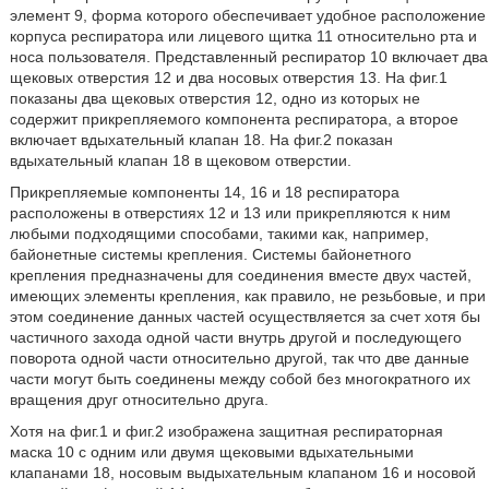
элемент 9, форма которого обеспечивает удобное расположение
корпуса респиратора или лицевого щитка 11 относительно рта и
носа пользователя. Представленный респиратор 10 включает два
щековых отверстия 12 и два носовых отверстия 13. На фиг.1
показаны два щековых отверстия 12, одно из которых не
содержит прикрепляемого компонента респиратора, а второе
включает вдыхательный клапан 18. На фиг.2 показан
вдыхательный клапан 18 в щековом отверстии.
Прикрепляемые компоненты 14, 16 и 18 респиратора
расположены в отверстиях 12 и 13 или прикрепляются к ним
любыми подходящими способами, такими как, например,
байонетные системы крепления. Системы байонетного
крепления предназначены для соединения вместе двух частей,
имеющих элементы крепления, как правило, не резьбовые, и при
этом соединение данных частей осуществляется за счет хотя бы
частичного захода одной части внутрь другой и последующего
поворота одной части относительно другой, так что две данные
части могут быть соединены между собой без многократного их
вращения друг относительно друга.
Хотя на фиг.1 и фиг.2 изображена защитная респираторная
маска 10 с одним или двумя щековыми вдыхательными
клапанами 18, носовым выдыхательным клапаном 16 и носовой