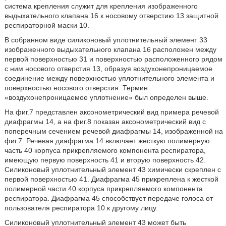
система крепления служит для крепления изображенного
выдыхательного клапана 16 к носовому отверстию 13 защитной
респираторной маски 10.
В собранном виде силиконовый уплотнительный элемент 33
изображенного выдыхательного клапана 16 расположен между
первой поверхностью 31 и поверхностью расположенного рядом
с ним носового отверстия 13, образуя воздухонепроницаемое
соединение между поверхностью уплотнительного элемента и
поверхностью носового отверстия. Термин
«воздухонепроницаемое уплотнение» был определен выше.
На фиг.7 представлен аксонометрический вид примера речевой
диафрагмы 14, а на фиг.8 показан аксонометрический вид с
поперечным сечением речевой диафрагмы 14, изображенной на
фиг.7. Речевая диафрагма 14 включает жесткую полимерную
часть 40 корпуса прикрепляемого компонента респиратора,
имеющую первую поверхность 41 и вторую поверхность 42.
Силиконовый уплотнительный элемент 43 химически скреплен с
первой поверхностью 41. Диафрагма 45 прикреплена к жесткой
полимерной части 40 корпуса прикрепляемого компонента
респиратора. Диафрагма 45 способствует передаче голоса от
пользователя респиратора 10 к другому лицу.
Силиконовый уплотнительный элемент 43 может быть