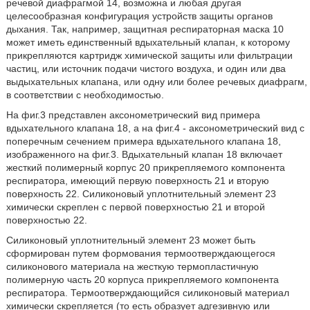
речевой диафрагмой 14, возможна и любая другая
целесообразная конфигурация устройств защиты органов
дыхания. Так, например, защитная респираторная маска 10
может иметь единственный вдыхательный клапан, к которому
прикрепляются картридж химической защиты или фильтрации
частиц, или источник подачи чистого воздуха, и один или два
выдыхательных клапана, или одну или более речевых диафрагм,
в соответствии с необходимостью.
На фиг.3 представлен аксонометрический вид примера
вдыхательного клапана 18, а на фиг.4 - аксонометрический вид с
поперечным сечением примера вдыхательного клапана 18,
изображенного на фиг.3. Вдыхательный клапан 18 включает
жесткий полимерный корпус 20 прикрепляемого компонента
респиратора, имеющий первую поверхность 21 и вторую
поверхность 22. Силиконовый уплотнительный элемент 23
химически скреплен с первой поверхностью 21 и второй
поверхностью 22.
Силиконовый уплотнительный элемент 23 может быть
сформирован путем формования термоотверждающегося
силиконового материала на жесткую термопластичную
полимерную часть 20 корпуса прикрепляемого компонента
респиратора. Термоотверждающийся силиконовый материал
химически скрепляется (то есть образует адгезивную или