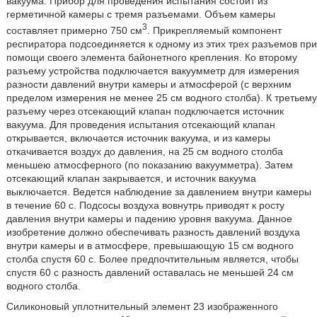
вакуума. Прибор для проведения испытания состоит из
герметичной камеры с тремя разъемами. Объем камеры
3
составляет примерно 750 см
. Прикрепляемый компонент
респиратора подсоединяется к одному из этих трех разъемов при
помощи своего элемента байонетного крепления. Ко второму
разъему устройства подключается вакуумметр для измерения
разности давлений внутри камеры и атмосферой (с верхним
пределом измерения не менее 25 см водного столба). К третьему
разъему через отсекающий клапан подключается источник
вакуума. Для проведения испытания отсекающий клапан
открывается, включается источник вакуума, и из камеры
откачивается воздух до давления, на 25 см водного столба
меньшею атмосферного (по показанию вакуумметра). Затем
отсекающий клапан закрывается, и источник вакуума
выключается. Ведется наблюдение за давлением внутри камеры
в течение 60 с. Подсосы воздуха вовнутрь приводят к росту
давления внутри камеры и падению уровня вакуума. Данное
изобретение должно обеспечивать разность давлений воздуха
внутри камеры и в атмосфере, превышающую 15 см водного
столба спустя 60 с. Более предпочтительным является, чтобы
спустя 60 с разность давлений оставалась не меньшей 24 см
водного столба.
Силиконовый уплотнительный элемент 23 изображенного