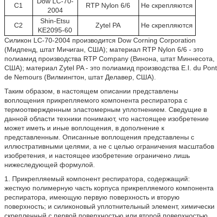
Dow LC-70-
С1
RTP Nylon 6/6
Не скрепляются
2004
Shin-Etsu
С2
Zytel PA
Не скрепляются
KE2095-60
Силикон LC-70-2004 производится Dow Corning Corporation
(Мидпенд, штат Мичиган, США); материал RTP Nylon 6/6 - это
полиамид производства RTP Company (Винона, штат Миннесота,
США); материал Zytel PA - это полиамид производства E.I. du Pont
de Nemours (Вилмингтон, штат Делавер, США).
Таким образом, в настоящем описании представлены
воплощения прикрепляемого компонента респиратора с
термоотвержденным эластомерным уплотнением. Сведущие в
данной области техники понимают, что настоящее изобретение
может иметь и иные воплощения, в дополнение к
представленным. Описанные воплощения представлены с
иллюстративными целями, а не с целью ограничения масштабов
изобретения, и настоящее изобретение ограничено лишь
нижеследующей формулой.
1. Прикрепляемый компонент респиратора, содержащий:
жесткую полимерную часть корпуса прикрепляемого компонента
респиратора, имеющую первую поверхность и вторую
поверхность; и силиконовый уплотнительный элемент, химически
скрепленный с первой поверхностью или второй поверхностью.