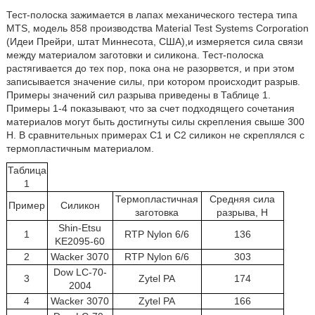
Тест-полоска зажимается в лапах механического тестера типа
MTS, модель 858 производства Material Test Systems Corporation
(Идеи Прейри, штат Миннесота, США),и измеряется сила связи
между материалом заготовки и силикона. Тест-полоска
растягивается до тех пор, пока она не разорвется, и при этом
записывается значение силы, при котором происходит разрыв.
Примеры значений сил разрыва приведены в Таблице 1.
Примеры 1-4 показывают, что за счет подходящего сочетания
материалов могут быть достигнуты силы скрепления свыше 300
Н. В сравнительных примерах С1 и С2 силикон не скреплялся с
термопластичным материалом.
Таблица
1
Термопластичная
Средняя сила
Пример
Силикон
заготовка
разрыва, Н
Shin-Etsu
1
RTP Nylon 6/6
136
KE2095-60
2
Wacker 3070
RTP Nylon 6/6
303
Dow LC-70-
3
Zytel PA
174
2004
4
Wacker 3070
Zytel PA
166