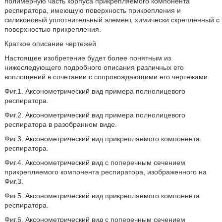
полимерную часть корпуса прикрепляемого компонента
респиратора, имеющую поверхность прикрепления и
силиконовый уплотнительный элемент, химически скрепленный с
поверхностью прикрепления.
Краткое описание чертежей
Настоящее изобретение будет более понятным из
нижеследующего подробного описания различных его
воплощений в сочетании с сопровождающими его чертежами.
Фиг.1. Аксонометрический вид примера полнолицевого
респиратора.
Фиг.2. Аксонометрический вид примера полнолицевого
респиратора в разобранном виде.
Фиг.3. Аксонометрический вид прикрепляемого компонента
респиратора.
Фиг.4. Аксонометрический вид с поперечным сечением
прикрепляемого компонента респиратора, изображенного на
Фиг.3.
Фиг.5. Аксонометрический вид прикрепляемого компонента
респиратора.
Фиг.6. Аксонометрический вид с поперечным сечением