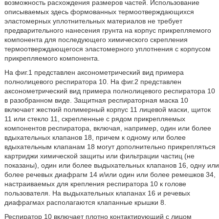
возможность расхождения размеров частей. Использование
описываемых здесь формованных термоотверждающихся
эластомерных уплотнительных материалов не требует
предварительного нанесения грунта на корпус прикрепляемого
компонента для последующего химического скрепления
термоотверждающегося эластомерного уплотнения с корпусом
прикрепляемого компонента.
На фиг.1 представлен аксонометрический вид примера
полнолицевого респиратора 10. На фиг.2 представлен
аксонометрический вид примера полнолицевого респиратора 10
в разобранном виде. Защитная респираторная маска 10
включает жесткий полимерный корпус 11 лицевой маски, щиток
11 или стекло 11, скрепленные с рядом прикрепляемых
компонентов респиратора, включая, например, один или более
вдыхательных клапанов 18, причем к одному или более
вдыхательным клапанам 18 могут дополнительно прикрепляться
картриджи химической защиты или фильтрации частиц (не
показаны), один или более выдыхательных клапанов 16, одну или
более речевых диафрагм 14 и/или один или более ремешков 34,
настраиваемых для крепления респиратора 10 к голове
пользователя. На выдыхательных клапанах 16 и речевых
диафрагмах располагаются клапанные крышки 8.
Респиратор 10 включает плотно контактирующий с лицом