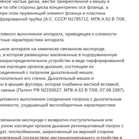
ной частью диска, жестко прикрепленной к мешку и
 по обе стороны диска концентрично оси фланца, а
 при этом пружинящий элемент фланца и пластина
рированной трубки (А.С. СССР N1785712, МПК А 62 В 7/08,
уктивного выполнения аппарата, приводящее к сложности
тные характеристики аппарата.
ьном аппарате на химически связанном кислороде,
а, в котором размещены заключенные в подпружиненную
 газораспределительное устройство в виде перфорированной
лом изоляции органов дыхания, состоящим из
 соединенный с патроном дыхательный мешок.
носительно его стенок. Дыхательный мешок и
 в крышке футляра, которая снабжена жесткой вставкой,
связью (Патент РФ N2156627, МПК А 62 В 7/08, 07.08.1987).
руктивного выполнения соединения патрона с дыхательным
оемкости, ухудшающей весогабаритные характеристики
связанном кислороде с возвратно-поступательным или
узлом изоляции органов дыхания регенеративный патрон с
кт, теплообменник, закрепленный на верхней стороне
ановленный посредством дистанционирующего устройства в