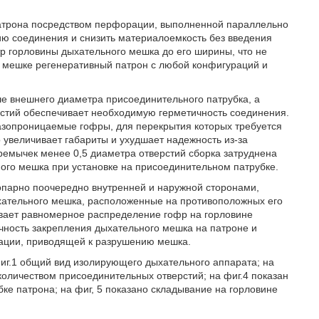
патрона посредством перфорации, выполненной параллельно
ию соединения и снизить материалоемкость без введения
тр горловины дыхательного мешка до его ширины, что не
м мешке регенеративный патрон с любой конфигураций и
е внешнего диаметра присоединительного патрубка, а
рстий обеспечивает необходимую герметичность соединения.
азопроницаемые гофры, для перекрытия которых требуется
 увеличивает габариты и ухудшает надежность из-за
емычек менее 0,5 диаметра отверстий сборка затруднена
ого мешка при установке на присоединительном патрубке.
опарно поочередно внутренней и наружной сторонами,
хательного мешка, расположенные на противоположных его
ивает равномерное распределение гофр на горловине
ичность закрепления дыхательного мешка на патроне и
ации, приводящей к разрушению мешка.
иг.1 общий вид изолирующего дыхательного аппарата; на
 количеством присоединительных отверстий; на фиг.4 показан
ке патрона; на фиг, 5 показано складывание на горловине