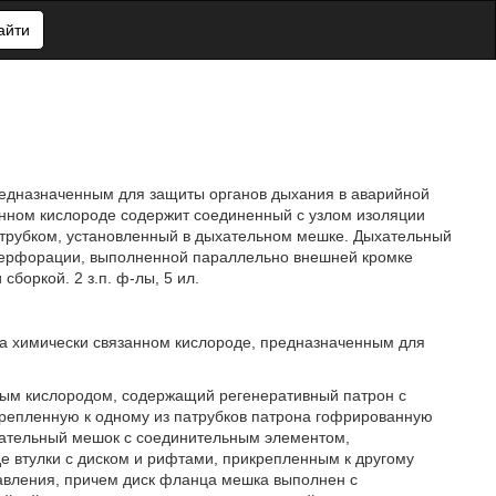
айти
редназначенным для защиты органов дыхания в аварийной
нном кислороде содержит соединенный с узлом изоляции
трубком, установленный в дыхательном мешке. Дыхательный
перфорации, выполненной параллельно внешней кромке
боркой. 2 з.п. ф-лы, 5 ил.
а химически связанном кислороде, предназначенным для
ным кислородом, содержащий регенеративный патрон с
икрепленную к одному из патрубков патрона гофрированную
ыхательный мешок с соединительным элементом,
е втулки с диском и рифтами, прикрепленным к другому
давления, причем диск фланца мешка выполнен с