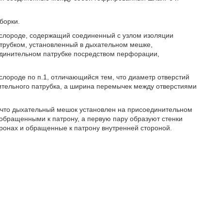
борки.
ислороде, содержащий соединенный с узлом изоляции
трубком, установленный в дыхательном мешке,
единительном патрубке посредством перфорации,
лороде по п.1, отличающийся тем, что диаметр отверстий
ительного патрубка, а ширина перемычек между отверстиями
 что дыхательный мешок установлен на присоединительном
обращенными к патрону, а первую пару образуют стенки
ронах и обращенные к патрону внутренней стороной.