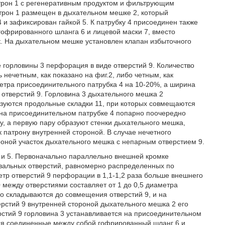
рон 1 с регенеративным продуктом и фильтрующим
атрон 1 размещен в дыхательном мешке 2, который
 и зафиксирован гайкой 5. К патрубку 4 присоединен также
гофрированного шланга 6 и лицевой маски 7, вместо
к. На дыхательном мешке установлен клапан избыточного
горловины 3 перфорация в виде отверстий 9. Количество
 нечетным, как показано на фиг.2, либо четным, как
етра присоединительного патрубка 4 на 10-20%, а ширина
 отверстий 9. Горловина 3 дыхательного мешка 2
разуются продольные складки 11, при которых совмещаются
 на присоединительном патрубке 4 попарно поочередно
, а первую пару образуют стенки дыхательного мешка,
патрону внутренней стороной. В случае нечетного
роной участок дыхательного мешка с непарным отверстием 9.
 и 5. Первоначально параллельно внешней кромке
вальных отверстий, равномерно распределенных по
тр отверстий 9 перфорации в 1,1-1,2 раза больше внешнего
 между отверстиями составляет от 1 до 0,5 диаметра
но складываются до совмещения отверстий 9, и на
рстий 9 внутренней стороной дыхательного мешка 2 его
ерстий 9 горловина 3 устанавливается на присоединительном
ются соединенные между собой гофрированный шланг 6 и