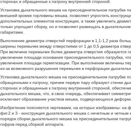
сторонах и обращенные к патрону внутренней стороной.
Установка дыхательного мешка на присоединительном патрубке 
внешней кромке горловины мешка, позволяет упростить конструкц
дополнительных элементов конструкции, а также увеличить диаме
только упрощает сборку, но и позволяет размещать в дыхательно
габаритами.
Выполнение диаметра отверстий перфорации в 1,1-1,2 раза больш
ширины перемычек между отверстиями от 1 до 0,5 диаметра отве
При величине перемычек более диаметра отверстия образуются г
увеличение площади основания присоединительного патрубка, что
увеличения площади герметизации. При выполнении величины пер
из-за возможного разрушения перемычек в перфорации дыхательн
Установка дыхательного мешка на присоединительном патрубке п
обращенными к патрону, причем первую пару образуют стенки ды
сторонах и обращенные к патрону внутренней стороной, обеспеч
дыхательного мешка, что, в свою очередь, обеспечивает симметр
исключает образование участков мешка, подвергающихся деформ
Изобретение поясняется чертежами, на которых изображены: на ф
фиг.2 и 3 - конструкция дыхательного мешка с нечетным и четным
порядок сборки дыхательного мешка на присоединительном патруб
гофров перед сборкой аппарата.