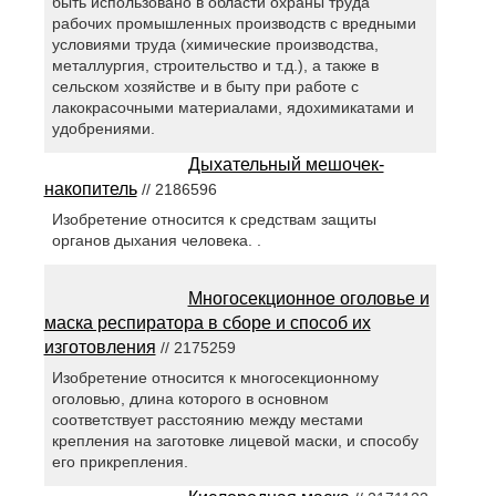
быть использовано в области охраны труда
рабочих промышленных производств с вредными
условиями труда (химические производства,
металлургия, строительство и т.д.), а также в
сельском хозяйстве и в быту при работе с
лакокрасочными материалами, ядохимикатами и
удобрениями.
Дыхательный мешочек-
накопитель
// 2186596
Изобретение относится к средствам защиты
органов дыхания человека. .
Многосекционное оголовье и
маска респиратора в сборе и способ их
изготовления
// 2175259
Изобретение относится к многосекционному
оголовью, длина которого в основном
соответствует расстоянию между местами
крепления на заготовке лицевой маски, и способу
его прикрепления.