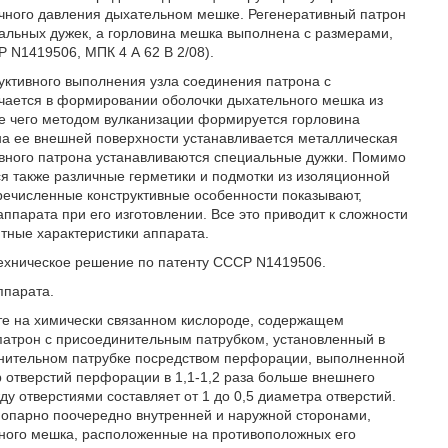
чного давления дыхательном мешке. Регенеративный патрон
льных дужек, а горловина мешка выполнена с размерами,
Р N1419506, МПК 4 А 62 В 2/08).
уктивного выполнения узла соединения патрона с
ючается в формировании оболочки дыхательного мешка из
ле чего методом вулканизации формируется горловина
на ее внешней поверхности устанавливается металлическая
ивного патрона устанавливаются специальные дужки. Помимо
ся также различные герметики и подмотки из изоляционной
еречисленные конструктивные особенности показывают,
аппарата при его изготовлении. Все это приводит к сложности
тные характеристики аппарата.
техническое решение по патенту СССР N1419506.
ппарата.
те на химически связанном кислороде, содержащем
патрон с присоединительным патрубком, установленный в
нительном патрубке посредством перфорации, выполненной
 отверстий перфорации в 1,1-1,2 раза больше внешнего
 отверстиями составляет от 1 до 0,5 диаметра отверстий.
опарно поочередно внутренней и наружной сторонами,
ьного мешка, расположенные на противоположных его