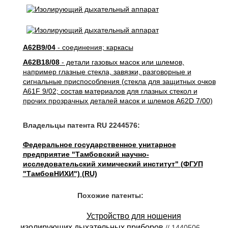
A62B9/04
- соединения; каркасы
A62B18/08
- детали газовых масок или шлемов,
например глазные стекла, завязки, разговорные и
сигнальные приспособления (стекла для защитных очков
A61F 9/02; состав материалов для глазных стекол и
прочих прозрачных деталей масок и шлемов A62D 7/00)
Владельцы патента RU 2244576:
Федеральное государственное унитарное
предприятие "Тамбовский научно-
исследовательский химический институт" (ФГУП
"ТамбовНИХИ") (RU)
Похожие патенты:
Устройство для ношения
изолирующих дыхательных приборов
// 1440506