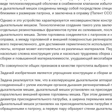
виде теплоизолирующей оболочки в снабженном клапаном избыто
и дыхательный мешок соединены между собой посредством специа
близкими к размерам патрона, и заключена в оправку (Патент ССС
Однако и это устройство характеризуется несовершенством констр
дыхательным мешком. Технологически создание такого узла закл
отдельных резинотканевых фрагментов путем их склеивания, пос
дыхательного мешка. Затем горловина соединяется с патроном и 
оправка, а между горловиной и внешней поверхностью регенерат
всего перечисленного, для достижения герметичности используют
ленты, которая может изготовляться из различных материалов. П
насколько сложна конструкция узла и насколько трудоемка сборка 
сборки и повышенной материалоемкости, ухудшающей весогабари
По совокупности общих признаков в качестве прототипа выбрано 
Задачей изобретения является упрощение конструкции и сборки а
Задача реализуется тем, что в изолирующем дыхательном аппара
соединенный с узлом изоляции органов дыхания регенеративный 
дыхательном мешке, дыхательный мешок установлен на присоеди
параллельно внешней кромке горловины мешка. При этом диаметр
диаметра присоединительного патрубка, а ширина перемычек между
Дыхательный мешок установлен на присоединительном патрубке п
обращенными к патрону, а первую пару образуют стенки дыхател