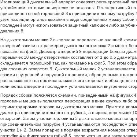
Изолирующий дыхательный аппарат содержит регенеративный пат
устройством, которые на чертеже не показаны. Регенеративный п
присоединен своей горловиной 3 к присоединительному патрубку 4
узел изоляции органов дыхания в виде соединенных между собой 
последней могут использоваться защитный капюшон либо загубни
давления 8.
На дыхательном мешке 2 выполнена параллельно внешней кромке 
отверстий зависит от размеров дыхательного мешка 2 и может быть
показано на фиг.3. Диаметр отверстий 9 перфорации больше диам
перемычек 10 между отверстиями составляет от 1 до 0,5 диаметра
складывается гармошкой так, как показано на фиг.5. При этом об
два соседних отверстия 9. Дыхательный мешок 2 устанавливается
своими внутренней и наружной сторонами, обращенными к патрону
расположенные на противоположных его сторонах и обращенные к 
количества отверстий последним устанавливается внутренней сто
Порядок сборки поясняется схемами, приведенными на фигурах 4
горловины мешка выполняется перфорация в виде круглых либо о
периметру кромки горловины дыхательного мешка. При этом диаме
диаметра присоединительного патрубка 4, а ширина перемычек 10
отверстий. Затем участки горловины 3 дыхательного мешка попар
присоединительном патрубке 4 устанавливаются посредством отве
участки 1 и 2. Затем попарно в порядке возрастания номеров отв
патрубке 4 и фиксируется гайкой 5, после чего на нем закрепля