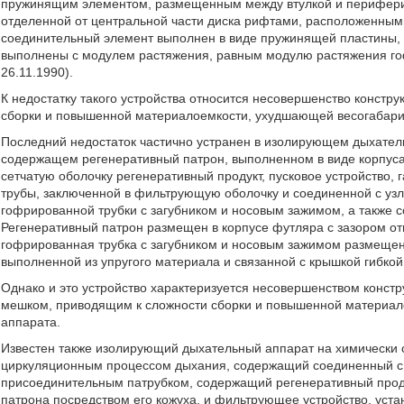
пружинящим элементом, размещенным между втулкой и периферий
отделенной от центральной части диска рифтами, расположенными
соединительный элемент выполнен в виде пружинящей пластины,
выполнены с модулем растяжения, равным модулю растяжения гоф
26.11.1990).
К недостатку такого устройства относится несовершенство констр
сборки и повышенной материалоемкости, ухудшающей весогабари
Последний недостаток частично устранен в изолирующем дыхател
содержащем регенеративный патрон, выполненном в виде корпус
сетчатую оболочку регенеративный продукт, пусковое устройство,
трубы, заключенной в фильтрующую оболочку и соединенной с уз
гофрированной трубки с загубником и носовым зажимом, а также
Регенеративный патрон размещен в корпусе футляра с зазором от
гофрированная трубка с загубником и носовым зажимом размещены
выполненной из упругого материала и связанной с крышкой гибкой 
Однако и это устройство характеризуется несовершенством конст
мешком, приводящим к сложности сборки и повышенной материал
аппарата.
Известен также изолирующий дыхательный аппарат на химически 
циркуляционным процессом дыхания, содержащий соединенный с 
присоединительным патрубком, содержащий регенеративный проду
патрона посредством его кожуха, и фильтрующее устройство, уст