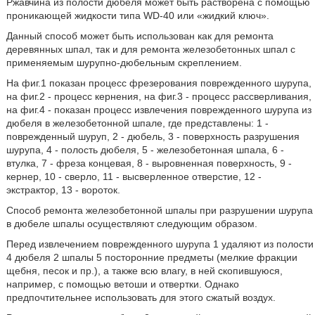
Ржавчина из полости дюбеля может быть растворена с помощью
проникающей жидкости типа WD-40 или «жидкий ключ».
Данный способ может быть использован как для ремонта
деревянных шпал, так и для ремонта железобетонных шпал с
применяемым шурупно-дюбельным скреплением.
На фиг.1 показан процесс фрезерования поврежденного шурупа,
на фиг.2 - процесс кернения, на фиг.3 - процесс рассверливания,
на фиг.4 - показан процесс извлечения поврежденного шурупа из
дюбеля в железобетонной шпале, где представлены: 1 -
поврежденный шуруп, 2 - дюбель, 3 - поверхность разрушения
шурупа, 4 - полость дюбеля, 5 - железобетонная шпала, 6 -
втулка, 7 - фреза концевая, 8 - выровненная поверхность, 9 -
кернер, 10 - сверло, 11 - высверленное отверстие, 12 -
экстрактор, 13 - вороток.
Способ ремонта железобетонной шпалы при разрушении шурупа
в дюбеле шпалы осуществляют следующим образом.
Перед извлечением поврежденного шурупа 1 удаляют из полости
4 дюбеля 2 шпалы 5 посторонние предметы (мелкие фракции
щебня, песок и пр.), а также всю влагу, в ней скопившуюся,
например, с помощью ветоши и отвертки. Однако
предпочтительнее использовать для этого сжатый воздух.