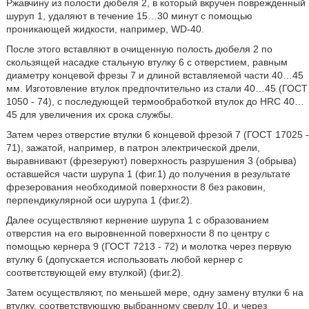
Ржавчину из полости дюбеля 2, в который вкручен поврежденный
шуруп 1, удаляют в течение 15…30 минут с помощью
проникающей жидкости, например, WD-40.
После этого вставляют в очищенную полость дюбеля 2 по
скользящей насадке стальную втулку 6 с отверстием, равным
диаметру концевой фрезы 7 и длиной вставляемой части 40…45
мм. Изготовление втулок предпочтительно из стали 40…45 (ГОСТ
1050 - 74), с последующей термообработкой втулок до HRC 40…
45 для увеличения их срока службы.
Затем через отверстие втулки 6 концевой фрезой 7 (ГОСТ 17025 -
71), зажатой, например, в патрон электрической дрели,
выравнивают (фрезеруют) поверхность разрушения 3 (обрыва)
оставшейся части шурупа 1 (фиг.1) до получения в результате
фрезерования необходимой поверхности 8 без раковин,
перпендикулярной оси шурупа 1 (фиг.2).
Далее осуществляют кернение шурупа 1 с образованием
отверстия на его выровненной поверхности 8 по центру с
помощью кернера 9 (ГОСТ 7213 - 72) и молотка через первую
втулку 6 (допускается использовать любой кернер с
соответствующей ему втулкой) (фиг.2).
Затем осуществляют, по меньшей мере, одну замену втулки 6 на
втулку, соответствующую выбранному сверлу 10, и через