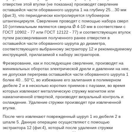
отверстие этой втулки (не показана) производят сверление
оставшейся части оборванного шурупа 1 на глубину 25…30 мм
(фиг.3), что периодически контролируется глубомером
штангенциркуля. Сверление проводят с помощью набора сверл
10 (оптимальным являются сверла Ǿ 4-10 мм в соответствии с
ГОСТ 10902 - 77 или ГОСТ 12122 - 77) и соответствующих втулок
путем рассверливания полученного ранее отверстия в
оставшейся части оборванного шурупа до диаметра,
соответствующего выбранному экстрактору 12 и рекомендуемому
инструкцией, прилагаемой к набору экстракторов.
Фрезерование, как и последующее сверление, производят на
минимальных оборотах электрической дрели и давлении на нее,
не допуская перегрева оставшейся части оборванного шурупа 1
более 40…50°С, во избежание его залипания в полимерном
дюбеле 2 и в несколько коротких приемов с паузами, во время
которых извлекают металлическую стружку магнитом или
намагниченной отверткой, производят визуальный контроль и
охлаждение. Удаление стружки производят при извлеченной
втулке.
После чего извлекают поврежденный шуруп 1 из дюбеля 2 в
шпале 5. Данную операцию осуществляют с помощью
экстрактора 12 (фиг.4), который после удаления стружки