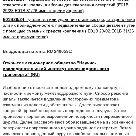
отверстий в шпалах; шаблоны для сверления отверстий (E01B
29/28,E01B 31/26 имеют преимущество)
E01B29/24
- установка или удаление съемных средств крепления
или их принадлежностей; предварительная сборка деталей путей
с помощью съемных средств крепления ( E01B 29/02,E01B 31/26
имеют преимущество)
Владельцы патента RU 2400591:
Открытое акционерное общество "Научно-
исследовательский институт железнодорожного
транспорта" (RU)
Изобретение относится к железнодорожному транспорту, в
частности к ремонту железнодорожного пути. Способ ремонта
шпалы заключается в удалении посторонних предметов и
ржавчины из полости дюбеля шпалы. Далее выравнивают
концевой фрезой поверхность поврежденного шурупа. Затем
производят кернение выровненной поверхности поврежденного
шурупа. Далее рассверливают образовавшееся на выровненной
поверхности поврежденного шурупа заданное отверстие. Затем
извлекают поврежденный шуруп из дюбеля шпалы с помощью