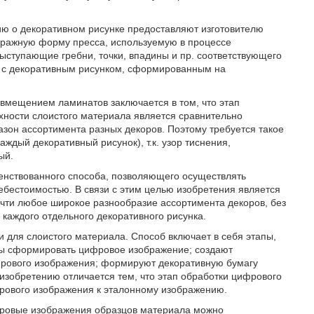
ю о декоративном рисунке предоставляют изготовителю
иражную форму пресса, используемую в процессе
выступающие гребни, точки, впадины и пр. соответствующего
) с декоративным рисунком, сформированным на
овмещением ламинатов заключается в том, что этап
хности слоистого материала является сравнительно
зон ассортимента разных декоров. Поэтому требуется такое
дый декоративный рисунок), т.к. узор тиснения,
ый.
енствованного способа, позволяющего осуществлять
бестоимостью. В связи с этим целью изобретения является
чти любое широкое разнообразие ассортимента декоров, без
каждого отдельного декоративного рисунка.
 для слоистого материала. Способ включает в себя этапы,
бы сформировать цифровое изображение; создают
фрового изображения; формируют декоративную бумагу
изобретению отличается тем, что этап обработки цифрового
фрового изображения к эталонному изображению.
фровые изображения образцов материала можно