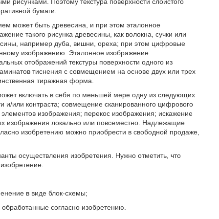
ми рисунками. Поэтому текстура поверхности слоистого
ративной бумаги.
ем может быть древесина, и при этом эталонное
ение такого рисунка древесины, как волокна, сучки или
есины, например дуба, вишни, ореха; при этом цифровые
лонному изображению. Эталонное изображение
льных отображений текстуры поверхности одного из
ламинатов тиснения с совмещением на основе двух или трех
динственная тиражная форма.
может включать в себя по меньшей мере одну из следующих
ти и/или контраста; совмещение сканированного цифрового
 элементов изображения; перекос изображения; искажение
ых изображения локально или повсеместно. Надлежащие
ласно изобретению можно приобрести в свободной продаже,
нты осуществления изобретения. Нужно отметить, что
 изобретение.
менение в виде блок-схемы;
, обработанные согласно изобретению.