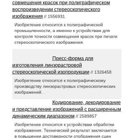
совмещения красок при полиграфическом
воспроизведении стереоскопического
изображения
// 1556931
Изобретение относится к полиграфической
промышленности, а именно к устройствам для
контроля точности совмещения красок при печати
стереоскопического изображения.
Пресс-форма для
изготовления линзорастровой
стереоскопической изопродукции
// 1326458
Изобретение относится к полиграфическому
производству линзорастровых стереоскопических
изображений. .
Кодирование, декодирование
и представление изображений с расширенным
динамическим диапазоном
// 2589857
Изобретение относится к устройствам обработки
изображения. Технический результат заключается
в повышении достоверности отображения сцен