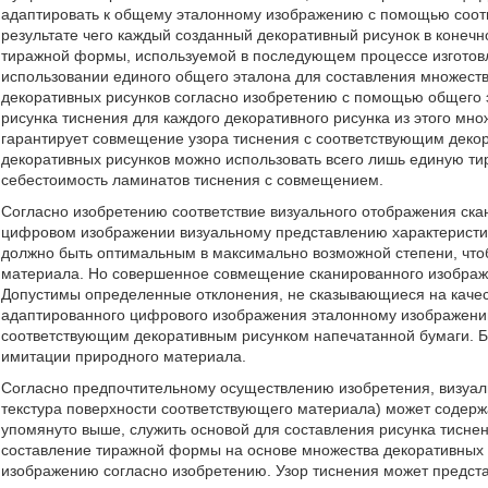
адаптировать к общему эталонному изображению с помощью соот
результате чего каждый созданный декоративный рисунок в конечн
тиражной формы, используемой в последующем процессе изготовл
использовании единого общего эталона для составления множест
декоративных рисунков согласно изобретению с помощью общего 
рисунка тиснения для каждого декоративного рисунка из этого мно
гарантирует совмещение узора тиснения с соответствующим деко
декоративных рисунков можно использовать всего лишь единую ти
себестоимость ламинатов тиснения с совмещением.
Согласно изобретению соответствие визуального отображения ск
цифровом изображении визуальному представлению характеристи
должно быть оптимальным в максимально возможной степени, чтоб
материала. Но совершенное совмещение сканированного изображ
Допустимы определенные отклонения, не сказывающиеся на качес
адаптированного цифрового изображения эталонному изображению
соответствующим декоративным рисунком напечатанной бумаги. Б
имитации природного материала.
Согласно предпочтительному осуществлению изобретения, визуаль
текстура поверхности соответствующего материала) может содерж
упомянуто выше, служить основой для составления рисунка тисне
составление тиражной формы на основе множества декоративных 
изображению согласно изобретению. Узор тиснения может предста