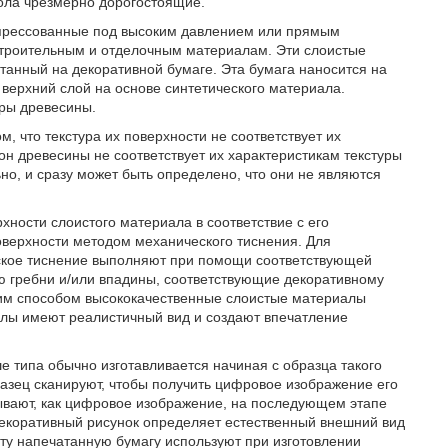
ола чрезмерно дорогостоящие.
, прессованные под высоким давлением или прямым
строительным и отделочным материалам. Эти слоистые
анный на декоративной бумаге. Эта бумага наносится на
верхний слой на основе синтетического материала.
уры древесины.
, что текстура их поверхности не соответствует их
н древесины не соответствует их характеристикам текстуры
но, и сразу может быть определено, что они не являются
хности слоистого материала в соответствие с его
верхности методом механического тиснения. Для
еское тиснение выполняют при помощи соответствующей
гребни и/или впадины, соответствующие декоративному
ким способом высококачественные слоистые материалы
лы имеют реалистичный вид и создают впечатление
 типа обычно изготавливается начиная с образца такого
разец сканируют, чтобы получить цифровое изображение его
ывают, как цифровое изображение, на последующем этапе
декоративный рисунок определяет естественный внешний вид
Эту напечатанную бумагу используют при изготовлении