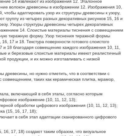
жение 14 извлекают из изображения 12. Эталонное
ние волокон древесины в изображении 12. Изображения 10,
 чтобы адаптировать узор их структуры древесины к узору,
т группу из четырех разных декоративных рисунков 15, 16 и
резу. Узоры структуры древесины четырех декоративных
ображением 14. Слоистые материалы тиснения с совмещением
диную тиражную форму. Узор тиснения тиражной формы
16, 17 и 18. Текстура поверхности готового слоистого
17 и 18 благодаря совмещению каждого изображения 10, 11,
евые и березовые слоистые материалы имеют реалистичный
ой продукции, и их можно изготавливать с низкой
ы древесины, но нужно отметить, что в соответствии с
с совмещением, таких как керамическая плитка, мрамор,
иала, включающий в себя этапы, согласно которым
ровое изображение (10, 11, 12, 13);
терной обработки цифрового изображения (10, 11, 12, 13);
 (15, 16, 17, 18);
лючает в себя этап адаптации сканированного цифрового
, 16, 17, 18) создают таким образом, что визуальное