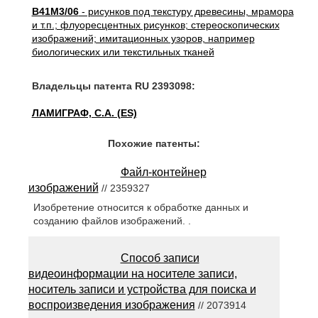
B41M3/06
- рисунков под текстуру древесины, мрамора
и т.п.; флуоресцентных рисунков; стереоскопических
изображений; имитационных узоров, например
биологических или текстильных тканей
Владельцы патента RU 2393098:
ЛАМИГРАФ, С.А. (ES)
Похожие патенты:
Файл-контейнер
изображений
// 2359327
Изобретение относится к обработке данных и
созданию файлов изображений. .
Способ записи
видеоинформации на носителе записи,
носитель записи и устройства для поиска и
воспроизведения изображения
// 2073914