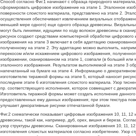
Способ согласно Фиг.1 начинают с образца природного материала, 
сформировать цифровое изображение на этапе 1. Эталонное изоб
поверхности слоистого материала, представлено на этапе 2. Эта
осуществления обеспечивают извлечением визуальных отображени
меньшей мере одного) еще одного образца древесины. Визуальны
могут быть линиями, идущими по ходу волокон древесины в скан
рисунок создают средствами компьютерной обработки цифрового и
изображения на этапе 3 включает в себя адаптацию сканированн
полученному на этапе 2. Эту адаптацию можно выполнить, напри
перекосом и/или искажением цифрового изображения, полученного
изображении, сканированном на этапе 1, совпали (в большей или
эталонного изображения. Результатом выполняемой на этапе 3 об
напечатанный на бумаге на этапе 4. Информацию о декоративном
изготовителю тиражной формы на этапе 5, который наносит рисун
последнем этапе 6 изготовления слоистого материала. Узор тисне
пр. соответствующего исполнения, которое совмещают с декорат
Изготовитель тиражной формы может создать исполнение данного 
предоставленных ему данных изображения; при этом текстура пов
улучшает декоративные рисунки отпечатанной бумаги.
Фиг.2 схематически показывает цифровые изображения 10, 11, 12 
древесины, такой как, например, дуб, орех, вишня и береза. Согл
узор структуры древесины. Сканированные изображения 10, 11, 12
изготовления слоистых материалов согласно изобретению. Узор с