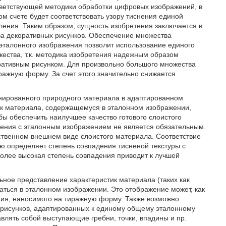
ветствующей методики обработки цифровых изображений, в
ом счете будет соответствовать узору тиснения единой
ения. Таким образом, сущность изобретения заключается в
ва декоративных рисунков. Обеспечение множества
эталонного изображения позволит использование единого
жества, т.к. методика изобретения надежным образом
ративным рисунком. Для произвольно большого множества
ражную форму. За счет этого значительно снижается
анированного природного материала в адаптированном
к материала, содержащемуся в эталонном изображении,
ы обеспечить наилучшее качество готового слоистого
ения с эталонным изображением не является обязательным.
твенном внешнем виде слоистого материала. Соответствие
 определяет степень совпадения тисненой текстуры с
олее высокая степень совпадения приводит к лучшей
ное представление характеристик материала (таких как
аться в эталонном изображении. Это отображение может, как
ния, наносимого на тиражную форму. Также возможно
рисунков, адаптированных к единому общему эталонному
влять собой выступающие гребни, точки, впадины и пр.