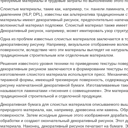
требуемые материалы и трудовые затраты по выполнению этого п
Слоистые материалы, такие как, например, т.н. панели ламината
давлением (HLP, DPL), известны как альтернатива традиционным 
материалы имеют декоративный рисунок, предпочтительно напечат
волокнистый материал подложки. Слоистый материал также имеет 
Декоративный рисунок, например, может имитировать узор структ
Одна из проблем известных слоистых материалов заключается в том
декоративному рисунку. Например, визуальное отображение волоко
поверхности, вследствие чего эти материалы выглядят не натураль
традиционным строительным или отделочным материалом.
Решения известного уровня техники по приведению текстуры повер
декоративным рисунком заключаются в формировании текстуры по
изготовления слоистого материала используется пресс. Механич
тиражной формы, имеющей трехмерную поверхность, содержащую 
рисунку напечатанной декоративной бумаги. Изготавливаемые та
называются ламинатами «тиснения с совмещением». Эти материа
традиционной строительной и отделочной продукции.
Декоративная бумага для слоистых материалов описываемого выше
природного материала, как, например, древесина или камень. Об
поверхности. Затем исходные данные этого изображения дорабат
обработки и создают окончательный декоративный рисунок. Этот 
материала. Наконец, декоративный рисунок печатают на бумаге. 