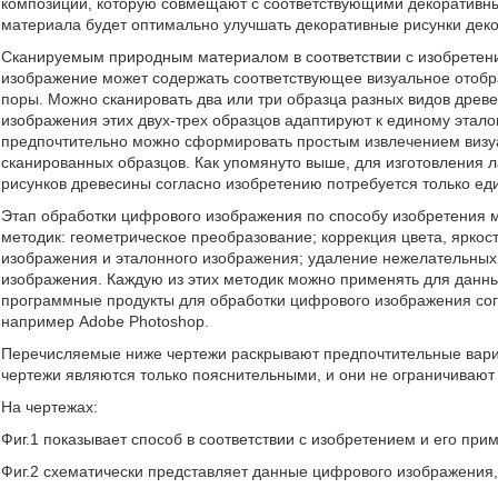
композиции, которую совмещают с соответствующими декоративны
материала будет оптимально улучшать декоративные рисунки деко
Сканируемым природным материалом в соответствии с изобретени
изображение может содержать соответствующее визуальное отображ
поры. Можно сканировать два или три образца разных видов древ
изображения этих двух-трех образцов адаптируют к единому эта
предпочтительно можно сформировать простым извлечением визуа
сканированных образцов. Как упомянуто выше, для изготовления 
рисунков древесины согласно изобретению потребуется только е
Этап обработки цифрового изображения по способу изобретения 
методик: геометрическое преобразование; коррекция цвета, яркос
изображения и эталонного изображения; удаление нежелательных
изображения. Каждую из этих методик можно применять для данн
программные продукты для обработки цифрового изображения сог
например Adobe Photoshop.
Перечисляемые ниже чертежи раскрывают предпочтительные вариа
чертежи являются только пояснительными, и они не ограничивают
На чертежах:
Фиг.1 показывает способ в соответствии с изобретением и его при
Фиг.2 схематически представляет данные цифрового изображения