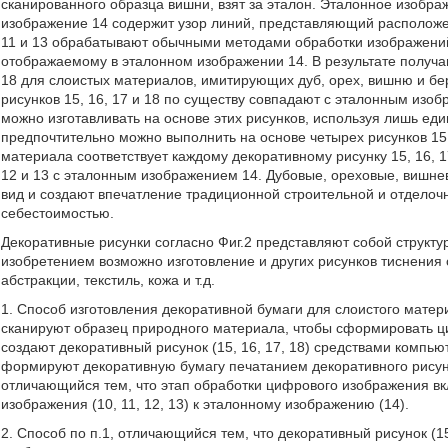
сканированного образца вишни, взят за эталон. Эталонное изобра
изображение 14 содержит узор линий, представляющий расположе
11 и 13 обрабатывают обычными методами обработки изображений,
отображаемому в эталонном изображении 14. В результате получаю
18 для слоистых материалов, имитирующих дуб, орех, вишню и бе
рисунков 15, 16, 17 и 18 по существу совпадают с эталонным из
можно изготавливать на основе этих рисунков, используя лишь е
предпочтительно можно выполнить на основе четырех рисунков 15, 
материала соответствует каждому декоративному рисунку 15, 16, 
12 и 13 с эталонным изображением 14. Дубовые, ореховые, вишн
вид и создают впечатление традиционной строительной и отделочн
себестоимостью.
Декоративные рисунки согласно Фиг.2 представляют собой структур
изобретением возможно изготовление и других рисунков тиснения 
абстракции, текстиль, кожа и т.д.
1. Способ изготовления декоративной бумаги для слоистого матер
сканируют образец природного материала, чтобы сформировать циф
создают декоративный рисунок (15, 16, 17, 18) средствами компью
формируют декоративную бумагу печатанием декоративного рисунка
отличающийся тем, что этап обработки цифрового изображения вк
изображения (10, 11, 12, 13) к эталонному изображению (14).
2. Способ по п.1, отличающийся тем, что декоративный рисунок (15