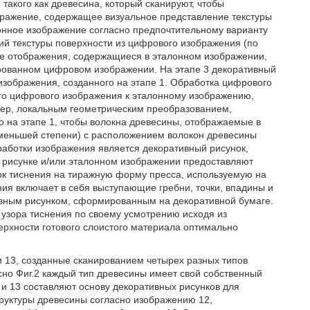
такого как древесина, который сканируют, чтобы
ражение, содержащее визуальное представление текстуры
лонное изображение согласно предпочтительному варианту
й текстуры поверхности из цифрового изображения (по
е отображения, содержащиеся в эталонном изображении,
ированном цифровом изображении. На этапе 3 декоративный
зображения, созданного на этапе 1. Обработка цифрового
ого цифрового изображения к эталонному изображению,
мер, локальным геометрическим преобразованием,
 на этапе 1, чтобы волокна древесины, отображаемые в
 меньшей степени) с расположением волокон древесины
работки изображения является декоративный рисунок,
 рисунке и/или эталонном изображении предоставляют
ок тиснения на тиражную форму пресса, используемую на
ния включает в себя выступающие гребни, точки, впадины и
ивным рисунком, сформированным на декоративной бумаге.
узора тиснения по своему усмотрению исходя из
ерхности готового слоистого материала оптимально
и 13, созданные сканированием четырех разных типов
асно Фиг.2 каждый тип древесины имеет свой собственный
 и 13 составляют основу декоративных рисунков для
труктуры древесины согласно изображению 12,