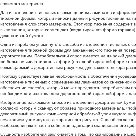
слоистого материала.
Для изготовления тисненых с совмещением ламинатов информаци
тиражной формы, который наносит данный рисунок тиснения на т
изготовления слоистого материала. Этот узор тиснения содержит 
выполнения, которые совмещают (когда тиражная форма горячая
декоративной бумаге.
Одна из проблем упомянутого способа изготовления тисненых с с
изготовления тиражной формы для механического тиснения повер
дорогостоящим. Потребительский спрос имеется на широкий диапа
же большое число тиражных форм (по одной тиражной форме на каж
совмещаемый с декоративным рисунком, для каждого декора разн
Поэтому существует явная необходимость в обеспечении усоверш
изготовление тисненых с совмещением ламинатов со сниженной се
обеспечение способа, который может предлагать потребителям по
необходимости изготовления дорогостоящей тиражной формы для 
Изобретение раскрывает способ изготовления декоративной бумаги
согласно которым сканируют образец природного материала, что
декоративный рисунок компьютерной обработкой упомянутого ци
печатанием упомянутого декоративного рисунка. Способ согласно 
изображения включает в себя этап адаптации сканированного ци
Сущность изобретения заключается в том, что сканированные ци