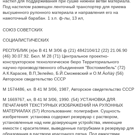
настил для поддерживания при сушке нижней ветви материала.
Под настилом размещен ленточный транспортер для приема
высушенного рулонного материала и направления его на
намоточный барабан. 1 з.п. ф-лы, 13 ил,
СОЮЗ СОВЕТСКИХ
СОЦИАЛИСТИЧЕСКИХ
РЕСПУБЛИК (я)ю В 41 M 3/06 ф (21) 4842104/12 (22) 21.06.90
(46) 30.07.92. Бюл. М 28 (71) Центральное проектно-
конструкторское технологическое бюро Территориального
научно-производственного объединения "Востокмебель" (72)
А.К.Карасев, В.П,Зелейко, Б.Й.Сможевский и О.M.Áoñàÿ (56)
Авторское свидетельство СССР
М 1574486, кл. В 41 M 3/06, 1987, Авторское свидетельство СССР
М 1669767, кл, В 41 М 3/06, 1990. (54) УСТАНОВКА ДЛЯ.
ПЕЧАТАНИЯ ТЕКСТУРНЫХ ИЗОБРАЖЕНИЙ НА РУЛОННЫХ
МАТЕРИАЛАХ (57) Использование: полиграфия. Сущность
изобретения: установка содержит резервуар с раствором,
установленные над ним дозирующие устройства, имеющие
емкости с красителями, выведенные патрубками в резервуар для
образования в растворе красочного пятна. Под емкостями