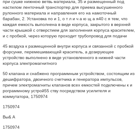
при сушке нижнюю ветвь материала, 35 и размещенный под
настилом ленточный транспортер для приема высушенного
рулонного материала и направления его на намоточный
барабан, 2. Установка по и 1, о т л и ч а ю щ а я40 с я тем, что
каждая емкость выполнена в виде корпуса, закрытого в верхней
части крышкой с отверстием для заполнения корпуса красителем,
и с пробкой, через которую проходит трубопровод для подачи
45 воздуха к размещенной внутри корпуса и связанной с пробкой
форсунке, перемешивающей краситель, а дозирующее
устройство выполнено в виде установленного в нижней части
корпуса злектромагнитного
50 клапана и снабжено программным устройством, состоящим из
дешифратора, двоичного счетчика и генератора импульсов,
причем электромагниты клапанов всех емкостей подключены к и
рограммному устрой55 ству посредством усилителя и
коммутатора, 1750974
1750974
Вы& А
1750974