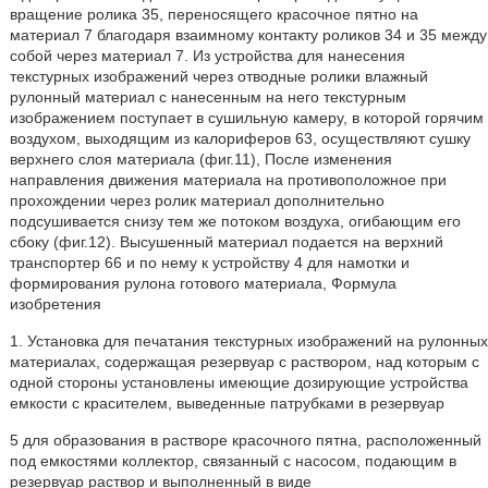
вращение ролика 35, переносящего красочное пятно на
материал 7 благодаря взаимному контакту роликов 34 и 35 между
собой через материал 7. Из устройства для нанесения
текстурных изображений через отводные ролики влажный
рулонный материал с нанесенным на него текстурным
изображением поступает в сушильную камеру, в которой горячим
воздухом, выходящим из калориферов 63, осуществляют сушку
верхнего слоя материала (фиг.11), После изменения
направления движения материала на противоположное при
прохождении через ролик материал дополнительно
подсушивается снизу тем же потоком воздуха, огибающим его
сбоку (фиг.12). Высушенный материал подается на верхний
транспортер 66 и по нему к устройству 4 для намотки и
формирования рулона готового материала, Формула
изобретения
1. Установка для печатания текстурных изображений на рулонных
материалах, содержащая резервуар с раствором, над которым с
одной стороны установлены имеющие дозирующие устройства
емкости с красителем, выведенные патрубками в резервуар
5 для образования в растворе красочного пятна, расположенный
под емкостями коллектор, связанный с насосом, подающим в
резервуар раствор и выполненный в виде