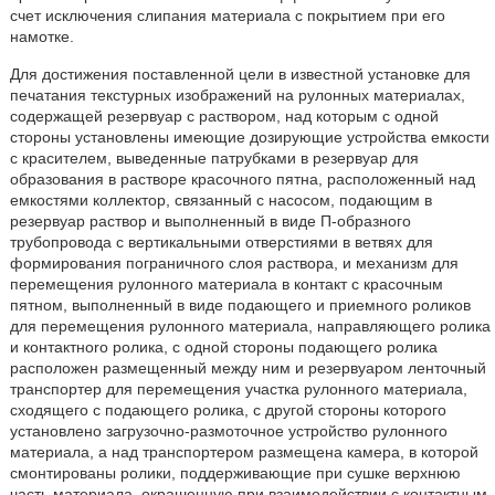
счет исключения слипания материала с покрытием при его
намотке.
Для достижения поставленной цели в известной установке для
печатания текстурных изображений на рулонных материалах,
содержащей резервуар с раствором, над которым с одной
стороны установлены имеющие дозирующие устройства емкости
с красителем, выведенные патрубками в резервуар для
образования в растворе красочного пятна, расположенный над
емкостями коллектор, связанный с насосом, подающим в
резервуар раствор и выполненный в виде П-образного
трубопровода с вертикальными отверстиями в ветвях для
формирования пограничного слоя раствора, и механизм для
перемещения рулонного материала в контакт с красочным
пятном, выполненный в виде подающего и приемного роликов
для перемещения рулонного материала, направляющего ролика
и контактноro ролика, с одной стороны подающего ролика
расположен размещенный между ним и резервуаром ленточный
транспортер для перемещения участка рулонного материала,
сходящего с подающего ролика, с другой стороны которого
установлено загрузочно-размоточное устройство рулонного
материала, а над транспортером размещена камера, в которой
смонтированы ролики, поддерживающие при сушке верхнюю
часть материала, окрашенную при взаимодействии с контактным