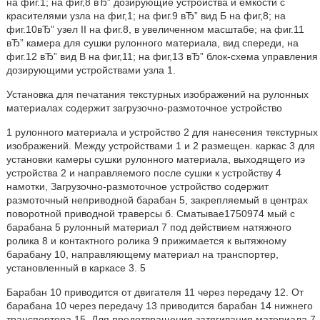
на фиг.1; на фиг,8 вЂ” дозирующие устройства и емкости с
красителями узла на фиг,1; на фиг.9 вЂ” вид Б на фиг,8; на
фиг.10вЂ” узел II на фиг.8, в увеличенном масштабе; на фиг.11
вЂ” камера для сушки рулонного материала, вид спереди, на
фиг.12 вЂ” вид B на фиг,11; на фиг,13 вЂ” блок-схема управления
дозирующими устройствами узла 1.
Установка для печатания текстурных изображений на рулонных
материалах содержит загрузочно-размоточное устройство
1 рулонного материала и устройство 2 для нанесения текстурных
изображений. Между устройствами 1 и 2 размещен. каркас 3 для
установки камеры сушки рулонного материала, выходящего иэ
устройства 2 и направляемого после сушки к устройству 4
намотки, Загрузочно-размоточное устройство содержит
размоточный неприводной барабан 5, закрепляемый в центрах
поворотной приводной траверсы б. Сматывае1750974 мый с
барабана 5 рулонный материал 7 под действием натяжного
ролика 8 и контактного ролика 9 прижимается к вытяжному
барабану 10, направляющему материал на транспортер,
установленный в каркасе 3. 5
Барабан 10 приводится от двигателя 11 через передачу 12. От
барабана 10 через передачу 13 приводится барабан 14 нижнего
транспортера 15. Для предотвращения затягивания материала 7