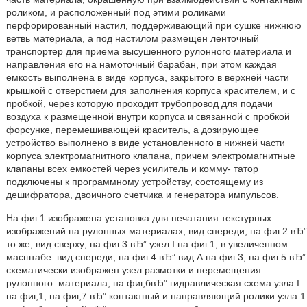
роликом, и расположенный под этими роликами
перфорированный настил, поддерживающий при сушке нижнюю
ветвь материала, а под настилом размещен ленточный
транспортер для приема высушенного рулонного материала и
направления его на намоточный барабан, при этом каждая
емкость выполнена в виде корпуса, закрытого в верхней части
крышкой с отверстием для заполнения корпуса красителем, и с
пробкой, через которую проходит трубопровод для подачи
воздуха к размещенной внутри корпуса и связанной с пробкой
форсунке, перемешивающей краситель, а дозирующее
устройство выполнено в виде установленного в нижней части
корпуса электромагнитного клапана, причем электромагнитные
клапаны всех емкостей через усилитель и комму- татор
подключены к программному устройству, состоящему из
дешифратора, двоичного счетчика и генератора импульсов.
На фиг.1 изображена установка для печатания текстурных
изображений на рулонных материалах, вид спереди; на фиг.2 вЂ”
то же, вид сверху; на фиг.3 вЂ” узел I на фиг.1, в увеличенном
масштабе. вид спереди; на фиг.4 вЂ” вид А на фиг.3; на фиг.5 вЂ”
схематически изображен узел размотки и перемещения
рулонного. материала; на фиг,бвЂ” гидравлическая схема узла I
на фиг,1; на фиг,7 вЂ” контактный и направляющий ролики узла 1