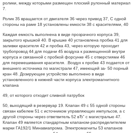
ролики, между которыми размещен плоский рулонный материал
7.
Ролик 35 вращается от двигателя 36 через привод 37, С одной
стороны на раме 18 установлены емкости 38 с красителями, 40
Каждая емкость выполнена в виде прозрачного корпуса 39,
закрытого крышкой 40. B крышке 40 установлена пробка 41 для
заливки красителя 42 и пробка 43, через которую проходит
трубопровод 44 для подачи 45 воздуха к размещенной внутри
корпуса и связанной с пробкой форсунке 45 с отверстиями 46
для перемешивания красителя. .Воздух к пробке 43 подается от
внешнего источника по магистрали 47, имеющей за- 50 порный
кран 48. Дозирующее устройство выполнено в виде
установленного в нижней части корпуса электромагнитного
клапана
49, от которого отходит сливной патрубок
50, выходящий в резервуар 19. Клапан 49 с 55 одной стороны
связан кабелем 51 с источником управляющих импульсов, а с
другой стороны через ответвитель 52 вЂ” с магистралью 47.
Клапан 49 является стандартным клапаном-распределителем
марки ГА192/1 Минавиапрома. Электромагниты 53 клапанов