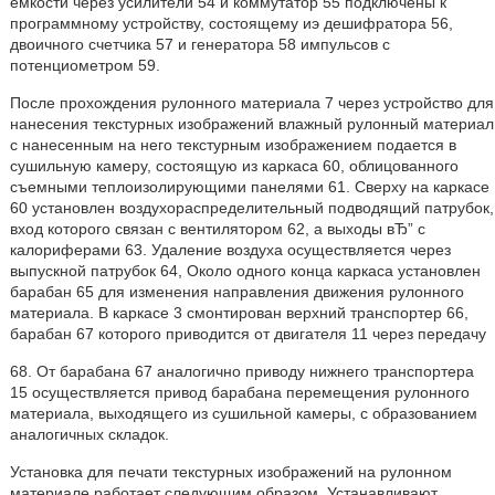
емкости через усилители 54 и коммутатор 55 подключены к
программному устройству, состоящему иэ дешифратора 56,
двоичного счетчика 57 и генератора 58 импульсов с
потенциометром 59.
После прохождения рулонного материала 7 через устройство для
нанесения текстурных изображений влажный рулонный материал
с нанесенным на него текстурным изображением подается в
сушильную камеру, состоящую из каркаса 60, облицованного
съемными теплоизолирующими панелями 61. Сверху на каркасе
60 установлен воздухораспределительный подводящий патрубок,
вход которого связан с вентилятором 62, а выходы вЂ” с
калориферами 63. Удаление воздуха осуществляется через
выпускной патрубок 64, Около одного конца каркаса установлен
барабан 65 для изменения направления движения рулонного
материала. В каркасе 3 смонтирован верхний транспортер 66,
барабан 67 которого приводится от двигателя 11 через передачу
68. От барабана 67 аналогично приводу нижнего транспортера
15 осуществляется привод барабана перемещения рулонного
материала, выходящего из сушильной камеры, с образованием
аналогичных складок.
Установка для печати текстурных изображений на рулонном
материале работает следующим образом, Устанавливают