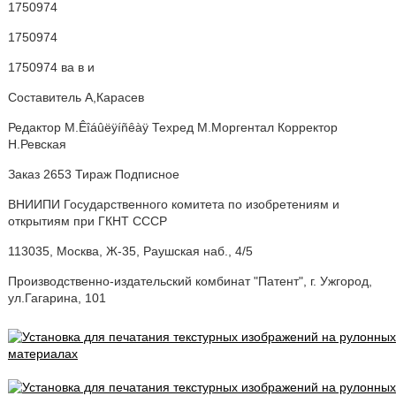
1750974
1750974
1750974 ва в и
Составитель A,Карасев
Редактор M.Êîáûëÿíñêàÿ Техред М.Моргентал Корректор
Н.Ревская
Заказ 2653 Тираж Подписное
ВНИИПИ Государственного комитета по изобретениям и
открытиям при ГКНТ СССР
113035, Москва, Ж-35, Раушская наб., 4/5
Производственно-издательский комбинат "Патент", г. Ужгород,
ул.Гагарина, 101