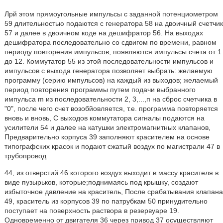
Лрй этом прямоугольные импульсы с заданной потенциометром
59 длительностью подаются с генератора 58 на двоичный счетчик
57 и далее в двоичном коде на дешифратор 56. На выходах
дешифратора последовательно со сдвигом по времени, равном
периоду повторения импульсов, появляются импульсы счета от 1
до 12. Коммутатор 55 из этой последовательности импульсов и
импульсов с выхода генератора позволяет выбрать: желаемую
программу (серию импульсов) на каждый из выходов; желаемый
период повторения программы путем подачи выбранного
импульса m из последовательности 2, 3,...,п на сброс счетчика в
"0", после чего счет возобйовляется, т.е. программа повторяется
вновь и вновь, С выходов коммутатора сигналы подаются на
усилители 54 и далее на катушки электромагнитных клапанов,
Предварительно корпуса 39 заполняют красителем на основе
типографских красок и подают сжатый воздух по магистрали 47 в
трубопровод
44, из отверстий 46 которого воздух выходит в массу красителя в
виде пузырьков, которые;поднимаясь под крышку, создают
избыточное давление на краситель, После срабатывания клапана
49, краситель из корпусов 39 по патрубкам 50 принудительно
поступает на поверхность раствора в резервуаре 19.
Одновременно от двигателя 36 через привод 37 осуществляют