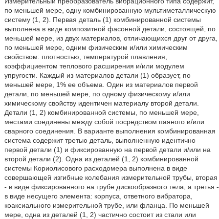
Измерительный преобразователь вибрационного типа содержит,
по меньшей мере, одну комбинированную мультиметаллическую
систему (1, 2). Первая деталь (1) комбинированной системы
выполнена в виде композитной фасонной детали, состоящей, по
меньшей мере, из двух материалов, отличающихся друг от друга,
по меньшей мере, одним физическим и/или химическим
свойством: плотностью, температурой плавления,
коэффициентом теплового расширения и/или модулем
упругости. Каждый из материалов детали (1) образует, по
меньшей мере, 1% ее объема. Один из материалов первой
детали, по меньшей мере, по одному физическому и/или
химическому свойству идентичен материалу второй детали.
Детали (1, 2) комбинированной системы, по меньшей мере,
местами соединены между собой посредством паяного и/или
сварного соединения. В варианте выполнения комбинированная
система содержит третью деталь, выполненную идентично
первой детали (1) и фиксированную на первой детали и/или на
второй детали (2). Одна из деталей (1, 2) комбинированной
системы Кориолисового расходомера выполнена в виде
совершающей изгибные колебания измерительной трубы, вторая
- в виде фиксированного на трубе дискообразного тела, а третья -
в виде несущего элемента: корпуса, ответного вибратора,
коаксиального измерительной трубе, или фланца. По меньшей
мере, одна из деталей (1, 2) частично состоит из стали или