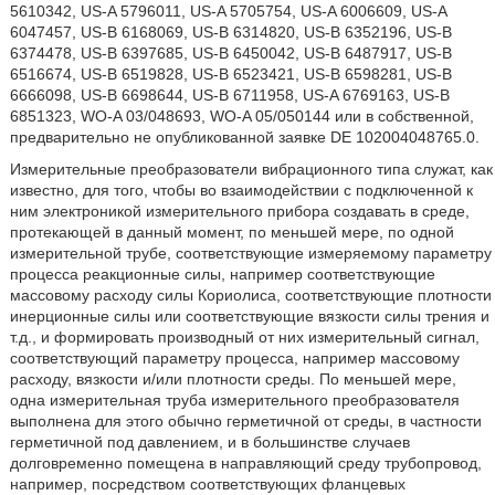
5610342, US-A 5796011, US-A 5705754, US-A 6006609, US-A
6047457, US-B 6168069, US-B 6314820, US-B 6352196, US-B
6374478, US-B 6397685, US-B 6450042, US-B 6487917, US-B
6516674, US-B 6519828, US-B 6523421, US-B 6598281, US-B
6666098, US-B 6698644, US-B 6711958, US-A 6769163, US-B
6851323, WO-A 03/048693, WO-A 05/050144 или в собственной,
предварительно не опубликованной заявке DE 102004048765.0.
Измерительные преобразователи вибрационного типа служат, как
известно, для того, чтобы во взаимодействии с подключенной к
ним электроникой измерительного прибора создавать в среде,
протекающей в данный момент, по меньшей мере, по одной
измерительной трубе, соответствующие измеряемому параметру
процесса реакционные силы, например соответствующие
массовому расходу силы Кориолиса, соответствующие плотности
инерционные силы или соответствующие вязкости силы трения и
т.д., и формировать производный от них измерительный сигнал,
соответствующий параметру процесса, например массовому
расходу, вязкости и/или плотности среды. По меньшей мере,
одна измерительная труба измерительного преобразователя
выполнена для этого обычно герметичной от среды, в частности
герметичной под давлением, и в большинстве случаев
долговременно помещена в направляющий среду трубопровод,
например, посредством соответствующих фланцевых