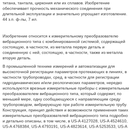
титана, тантала, циркония или их сплавов. Изобретение
обеспечивает прочность механического соединения при
длительной эксплуатации и значительно упрощает изготовление.
44 з.п. ф-лы, 7 ил.
Изобретение относится к измерительному преобразователю
вибрационного типа с комбинированной системой, содержащей
состоящую, в частности, из металла первую деталь и
соединенную с ней, состоящую, в частности, также из металла
вторую деталь.
В промышленной технике измерений и автоматизации для
высокоточной регистрации параметров протекающих в линиях, в
частности трубопроводах, сред, в частности для регистрации
гидродинамических и/или реологических параметров, нередко
используются врезные измерительные приборы с измерительным
преобразователем вибрационного типа, который содержит, по
меньшей мере, одну сообщающуюся с направляющим среду
трубопроводом, вибрирующую при работе измерительную трубу.
Конструкция, принцип действия и возможности применения таких
измерительных преобразователей вибрационного типа подробно
и детально описаны, в том числе, в US-A 4127028, US-A 4524610,
US-A 4768384, US-A 4793191, US-A 4823614, US-A 5253533, US-A