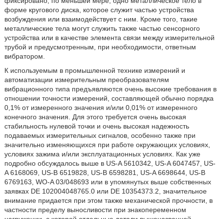
фиксировано, по меньшей мере, одно металлическое тело в
форме кругового диска, которое служит частью устройства
возбуждения или взаимодействует с ним. Кроме того, такие
металлические тела могут служить также частью сенсорного
устройства или в качестве элемента связи между измерительной
трубой и предусмотренным, при необходимости, ответным
вибратором.
К используемым в промышленной технике измерений и
автоматизации измерительным преобразователям
вибрационного типа предъявляются очень высокие требования в
отношении точности измерений, составляющей обычно порядка
0,1% от измеренного значения и/или 0,01% от измеренного
конечного значения. Для этого требуется очень высокая
стабильность нулевой точки и очень высокая надежность
подаваемых измерительных сигналов, особенно также при
значительно изменяющихся при работе окружающих условиях,
условиях зажима и/или эксплуатационных условиях. Как уже
подробно обсуждалось выше в US-A 5610342, US-A 6047457, US-
A 6168069, US-B 6519828, US-B 6598281, US-A 6698644, US-B
6769163, WO-A 03/048693 или в упомянутых выше собственных
заявках DE 102004048765.0 или DE 10354373.2, значительное
внимание придается при этом также механической прочности, в
частности пределу выносливости при знакопеременном