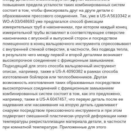
повышения предела усталости таких комбинированных систем
состоит в том, чтобы фиксировать друг на друге детали с
образованием прессового соединения. Так, уже в US-A 5610342 и
WO-A 03/048693 уже предлагался способ фиксации
измерительных труб в наконечниках, при котором каждый конец
измерительной трубы вставляют в соответствующее отверстие
наконечника с впускной и выпускной сторон и посредством
помещенного в конец вальцовочного инструмента спрессовывают
с внутренней стенкой отверстия, в частности, без подвода тепла,
в результате чего между первой и второй деталями возникает
высокопрочное соединение с фрикционным замыканием.
Подходящий для этого способа вальцовочный инструмент
описан, например, также в US-А 4090382 в рамках способа
изготовления бойлеров или теплообменников. Другая
возможность изготовления таких образованных посредством
высокопрочных соединений с фрикционным замыканием
комбинированных систем состоит в том, как это предложено,
например, также в US-A 6047457, что первую деталь после ее
надевания или насаживания на вторую деталь сдавливают
снаружи посредством прессовочного инструмента и при этом
подвергают смешанной пластически-упругой деформации ниже
температуры рекристаллизации материала детали, в частности
при комнатной температуре. Приложенные для этого