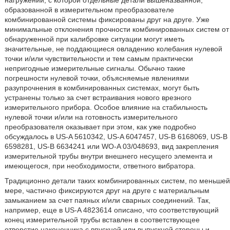
нагружении, с которой отдельные детали вышеназванной,
образованной в измерительном преобразователе
комбинированной системы фиксированы друг на друге. Уже
минимальные отклонения прочности комбинированных систем от
обнаруженной при калибровке ситуации могут иметь
значительные, не поддающиеся овладению колебания нулевой
точки и/или чувствительности и тем самым практически
непригодные измерительные сигналы. Обычно такие
погрешности нулевой точки, объясняемые явлениями
разупрочнения в комбинированных системах, могут быть
устранены только за счет встраивания нового врезного
измерительного прибора. Особое влияние на стабильность
нулевой точки и/или на готовность измерительного
преобразователя оказывает при этом, как уже подробно
обсуждалось в US-A 5610342, US-A 6047457, US-B 6168069, US-B
6598281, US-B 6634241 или WO-A 03/048693, вид закрепления
измерительной трубы внутри внешнего несущего элемента и
имеющегося, при необходимости, ответного вибратора.
Традиционно детали таких комбинированных систем, по меньшей
мере, частично фиксируются друг на друге с материальным
замыканием за счет паяных и/или сварных соединений. Так,
например, еще в US-A 4823614 описано, что соответствующий
конец измерительной трубы вставлен в соответствующее
отверстие наконечника с впускной или выпускной стороны и