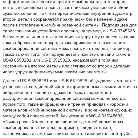
деформационные усилия при этом выбраны так, что вторая
деталь в основном не испытывает никаких уменьшений и/или
сужений сечения, так что первоначальный внутренний диаметр
второй детали сохраняется практически без изменений даже
после изготовления комбинированной системы. Подходящее для
спрессовывания устройство описано, например, в US-A 3745633.
В качестве альтернативы пластически-упругому спрессовыванию
такая образованная посредством фрикционного замыкания
комбинированная система может быть изготовлена, например,
также за счет того, что первую деталь, как это описано также в
US-B 6598281 или US-B 6519828, насаживают в горячем
состоянии на вторую деталь или стягивают со второй деталью
через упругодеформируемые зажимные элементы.
Далее в US-B 6598281 или US-B 6519828 обсуждалось, что даже
у прессовых соединений чисто с фрикционным замыканием из-за
вибрационного трения надежно избежать возможного
разупрочнения комбинированной системы можно не всегда.
Кроме того, такие вибрационные трения приводят к коррозии
материалов комбинированной системы в зоне контактирующих
между собой поверхностей. Как указано в WO-A 03/048693,
обычно разный характер расширения деталей упомянутых
комбинированных систем, например, следовательно,
наконечников и зажатых в них сегментов измерительной трубы,