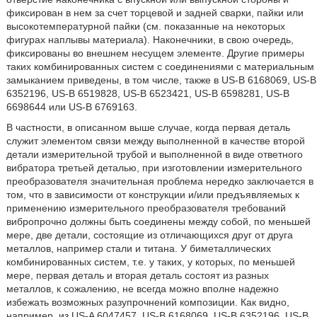
фиксирован в нем за счет торцевой и задней сварки, пайки или
высокотемпературной пайки (см. показанные на некоторых
фигурах наплывы материала). Наконечники, в свою очередь,
фиксированы во внешнем несущем элементе. Другие примеры
таких комбинированных систем с соединениями с материальным
замыканием приведены, в том числе, также в US-B 6168069, US-B
6352196, US-B 6519828, US-B 6523421, US-B 6598281, US-B
6698644 или US-B 6769163.
В частности, в описанном выше случае, когда первая деталь
служит элементом связи между выполненной в качестве второй
детали измерительной трубой и выполненной в виде ответного
вибратора третьей деталью, при изготовлении измерительного
преобразователя значительная проблема нередко заключается в
том, что в зависимости от конструкции и/или предъявляемых к
применению измерительного преобразователя требований
вибропрочно должны быть соединены между собой, по меньшей
мере, две детали, состоящие из отличающихся друг от друга
металлов, например стали и титана. У биметаллических
комбинированных систем, т.е. у таких, у которых, по меньшей
мере, первая деталь и вторая деталь состоят из разных
металлов, к сожалению, не всегда можно вполне надежно
избежать возможных разупрочнений композиции. Как видно,
например, из US-A 6047457, US-B 6168069, US-B 6352196, US-B