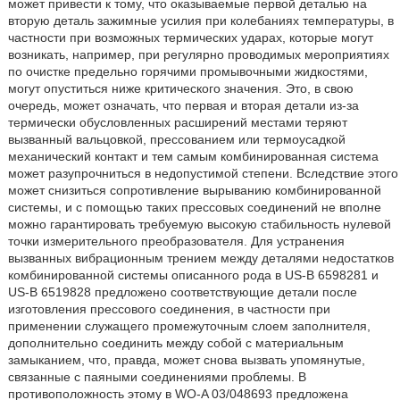
может привести к тому, что оказываемые первой деталью на
вторую деталь зажимные усилия при колебаниях температуры, в
частности при возможных термических ударах, которые могут
возникать, например, при регулярно проводимых мероприятиях
по очистке предельно горячими промывочными жидкостями,
могут опуститься ниже критического значения. Это, в свою
очередь, может означать, что первая и вторая детали из-за
термически обусловленных расширений местами теряют
вызванный вальцовкой, прессованием или термоусадкой
механический контакт и тем самым комбинированная система
может разупрочниться в недопустимой степени. Вследствие этого
может снизиться сопротивление вырыванию комбинированной
системы, и с помощью таких прессовых соединений не вполне
можно гарантировать требуемую высокую стабильность нулевой
точки измерительного преобразователя. Для устранения
вызванных вибрационным трением между деталями недостатков
комбинированной системы описанного рода в US-B 6598281 и
US-B 6519828 предложено соответствующие детали после
изготовления прессового соединения, в частности при
применении служащего промежуточным слоем заполнителя,
дополнительно соединить между собой с материальным
замыканием, что, правда, может снова вызвать упомянутые,
связанные с паяными соединениями проблемы. В
противоположность этому в WO-A 03/048693 предложена