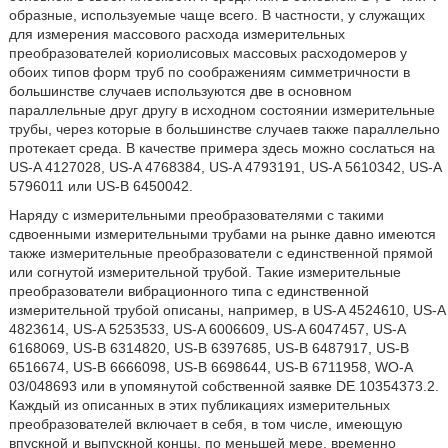
образные, используемые чаще всего. В частности, у служащих
для измерения массового расхода измерительных
преобразователей кориолисовых массовых расходомеров у
обоих типов форм труб по соображениям симметричности в
большинстве случаев используются две в основном
параллельные друг другу в исходном состоянии измерительные
трубы, через которые в большинстве случаев также параллельно
протекает среда. В качестве примера здесь можно сослаться на
US-A 4127028, US-A 4768384, US-A 4793191, US-A 5610342, US-A
5796011 или US-B 6450042.
Наряду с измерительными преобразователями с такими
сдвоенными измерительными трубами на рынке давно имеются
также измерительные преобразователи с единственной прямой
или согнутой измерительной трубой. Такие измерительные
преобразователи вибрационного типа с единственной
измерительной трубой описаны, например, в US-A 4524610, US-A
4823614, US-A 5253533, US-A 6006609, US-A 6047457, US-A
6168069, US-B 6314820, US-B 6397685, US-B 6487917, US-B
6516674, US-B 6666098, US-B 6698644, US-B 6711958, WO-A
03/048693 или в упомянутой собственной заявке DE 10354373.2.
Каждый из описанных в этих публикациях измерительных
преобразователей включает в себя, в том числе, имеющую
впускной и выпускной концы, по меньшей мере, временно