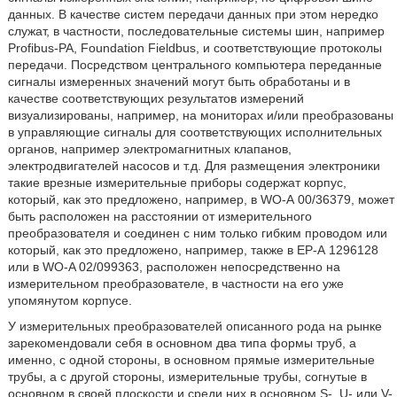
данных. В качестве систем передачи данных при этом нередко
служат, в частности, последовательные системы шин, например
Profibus-PA, Foundation Fieldbus, и соответствующие протоколы
передачи. Посредством центрального компьютера переданные
сигналы измеренных значений могут быть обработаны и в
качестве соответствующих результатов измерений
визуализированы, например, на мониторах и/или преобразованы
в управляющие сигналы для соответствующих исполнительных
органов, например электромагнитных клапанов,
электродвигателей насосов и т.д. Для размещения электроники
такие врезные измерительные приборы содержат корпус,
который, как это предложено, например, в WO-А 00/36379, может
быть расположен на расстоянии от измерительного
преобразователя и соединен с ним только гибким проводом или
который, как это предложено, например, также в ЕР-А 1296128
или в WO-A 02/099363, расположен непосредственно на
измерительном преобразователе, в частности на его уже
упомянутом корпусе.
У измерительных преобразователей описанного рода на рынке
зарекомендовали себя в основном два типа формы труб, а
именно, с одной стороны, в основном прямые измерительные
трубы, а с другой стороны, измерительные трубы, согнутые в
основном в своей плоскости и среди них в основном S-, U- или V-