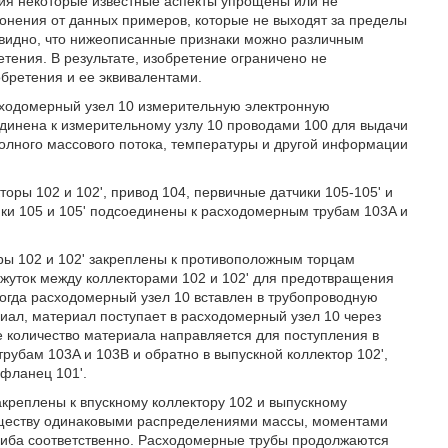
ия некоторые известные аспекты упрощены или не
лонения от данных примеров, которые не выходят за пределы
евидно, что нижеописанные признаки можно различным
тения. В результате, изобретение ограничено не
бретения и ее эквивалентами.
сходомерный узел 10 измерительную электронную
динена к измерительному узлу 10 проводами 100 для выдачи
олного массового потока, температуры и другой информации
оры 102 и 102', привод 104, первичные датчики 105-105' и
ки 105 и 105' подсоединены к расходомерным трубам 103A и
оры 102 и 102' закреплены к противоположным торцам
жуток между коллекторами 102 и 102' для предотвращения
огда расходомерный узел 10 вставлен в трубопроводную
иал, материал поступает в расходомерный узел 10 через
се количество материала направляется для поступления в
убам 103A и 103B и обратно в выпускной коллектор 102',
 фланец 101'.
креплены к впускному коллектору 102 и выпускному
существу одинаковыми распределениями массы, моментами
згиба соответственно. Расходомерные трубы продолжаются