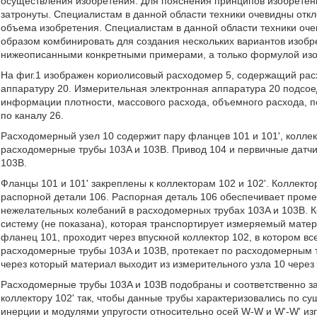
осуществления изобретения. Для пояснения принципов изобретен
затронуты. Специалистам в данной области техники очевидны отк
объема изобретения. Специалистам в данной области техники оч
образом комбинировать для создания нескольких вариантов изобре
нижеописанными конкретными примерами, а только формулой изо
На фиг.1 изображен кориолисовый расходомер 5, содержащий ра
аппаратуру 20. Измерительная электронная аппаратура 20 подсое
информации плотности, массового расхода, объемного расхода, п
по каналу 26.
Расходомерный узел 10 содержит пару фланцев 101 и 101', коллект
расходомерные трубы 103A и 103B. Привод 104 и первичные датчи
103B.
Фланцы 101 и 101' закреплены к коллекторам 102 и 102'. Коллект
распорной детали 106. Распорная деталь 106 обеспечивает проме
нежелательных колебаний в расходомерных трубах 103A и 103B. К
систему (не показана), которая транспортирует измеряемый матер
фланец 101, проходит через впускной коллектор 102, в котором в
расходомерные трубы 103A и 103B, протекает по расходомерным тр
через который материал выходит из измерительного узла 10 через
Расходомерные трубы 103A и 103B подобраны и соответственно за
коллектору 102' так, чтобы данные трубы характеризовались по 
инерции и модулями упругости относительно осей W-W и W'-W' и