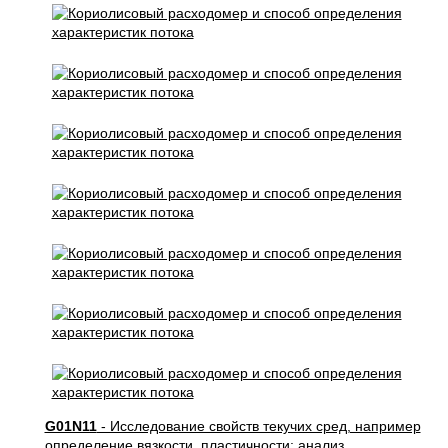
G01N11
- Исследование свойств текучих сред, например
определение вязкости, пластичности; анализ