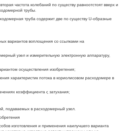
вторая частота колебаний по существу равноотстоят вверх и
сходомерной трубы.
сходомерная труба содержит две по существу U-образные
ных вариантов воплощения со ссылками на
мерный узел и измерительную электронную аппаратуру,
вариантом осуществления изобретения;
ления характеристик потока в кориолисовом расходомере в
начениях коэффициента ς затухания;
ний, подаваемых в расходомерный узел.
обретения
обов изготовления и применения наилучшего варианта