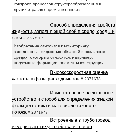
контроля процессов структурообразования в
других отраслях промышленности.
Способ определения свойств
жидкости, заполняющей слой в среде, среды и
слоя
// 2353917
Изобретение относится к мониторингу
заполненных жидкостью областей в различных
средах, к которым относятся, например,
подземные формации, элементы конструкций. .
Высокоскоростная оценка
частоты и фазы расходомеров
// 2371678
Измерительное электронное
устройство и способ для определения жидкой
фракции потока в материале газового
потока
// 2371677
Встроенные в трубопровод
измерительные устройства и способ