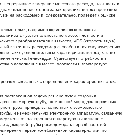
 непрерывное измерение массового расхода, плотности и
днако изменение любой характеристики потока проточной
узки на расходомер и, следовательно, приведет к ошибке
 элементами, например кориолисовых массовых
еличивать чувствительность по массе, плотности и
ьного преобразователя к вязкости, VOS (скорости звука),
пичный известный расходомер способен к точному измерению
нию таких дополнительных характеристик потока, как, по
вления и числа Рейнольдса. Существует потребность в
ока в дополнение к массе, плотности и температуре.
роблем, связанных с определением характеристик потока
ия поставленная задача решена путем создания
у расходомерную трубу, по меньшей мере, два первичных
ерной трубе, привод, выполненный с возможностью
трубы, и измерительную электронную аппаратуру, связанную
змерительная электронная аппаратура выполнена с
асходомерной трубы расходомера с первой частотой
измерения первой колебательной характеристики, по