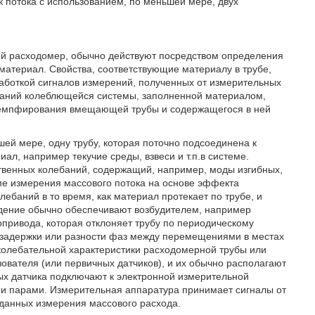
 потока с использованием, по меньшей мере, двух
ый расходомер, обычно действуют посредством определения
атериал. Свойства, соответствующие материалу в трубе,
работкой сигналов измерений, полученных от измерительных
баний колеблющейся системы, заполненной материалом,
 демпфирования вмещающей трубы и содержащегося в ней
й мере, одну трубу, которая поточно подсоединена к
ал, например текучие среды, взвеси и т.п.в системе.
венных колебаний, содержащий, например, моды изгибных,
ме измерения массового потока на основе эффекта
ебаний в то время, как материал протекает по трубе, и
ждение обычно обеспечивают возбудителем, например
опривода, которая отклоняет трубу по периодическому
 задержки или разности фаз между перемещениями в местах
олебательной характеристики расходомерной трубы или
вателя (или первичных датчиков), и их обычно располагают
ных датчика подключают к электронной измерительной
и парами. Измерительная аппаратура принимает сигналы от
 данных измерения массового расхода.