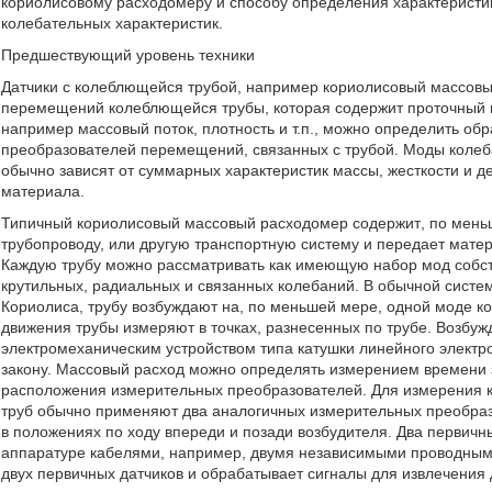
кориолисовому расходомеру и способу определения характеристик
колебательных характеристик.
Предшествующий уровень техники
Датчики с колеблющейся трубой, например кориолисовый массов
перемещений колеблющейся трубы, которая содержит проточный м
например массовый поток, плотность и т.п., можно определить об
преобразователей перемещений, связанных с трубой. Моды коле
обычно зависят от суммарных характеристик массы, жесткости и
материала.
Типичный кориолисовый массовый расходомер содержит, по меньше
трубопроводу, или другую транспортную систему и передает матери
Каждую трубу можно рассматривать как имеющую набор мод собст
крутильных, радиальных и связанных колебаний. В обычной систе
Кориолиса, трубу возбуждают на, по меньшей мере, одной моде кол
движения трубы измеряют в точках, разнесенных по трубе. Возбу
электромеханическим устройством типа катушки линейного электр
закону. Массовый расход можно определять измерением времени
расположения измерительных преобразователей. Для измерения к
труб обычно применяют два аналогичных измерительных преобразо
в положениях по ходу впереди и позади возбудителя. Два первич
аппаратуре кабелями, например, двумя независимыми проводным
двух первичных датчиков и обрабатывает сигналы для извлечения