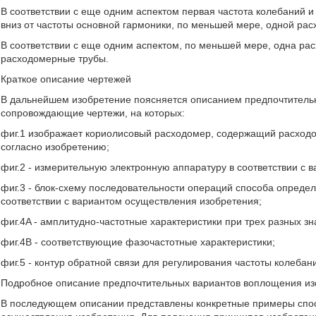
В соответствии с еще одним аспектом первая частота колебаний и 
вниз от частоты основной гармоники, по меньшей мере, одной ра
В соответствии с еще одним аспектом, по меньшей мере, одна ра
расходомерные трубы.
Краткое описание чертежей
В дальнейшем изобретение поясняется описанием предпочтитель
сопровождающие чертежи, на которых:
фиг.1 изображает кориолисовый расходомер, содержащий расходо
согласно изобретению;
фиг.2 - измерительную электронную аппаратуру в соответствии с 
фиг.3 - блок-схему последовательности операций способа опреде
соответствии с вариантом осуществления изобретения;
фиг.4A - амплитудно-частотные характеристики при трех разных з
фиг.4B - соответствующие фазочастотные характеристики;
фиг.5 - контур обратной связи для регулирования частоты колеба
Подробное описание предпочтительных вариантов воплощения из
В последующем описании представлены конкретные примеры спос