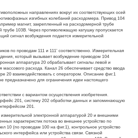
ивоположных направлениях вокруг их соответствующих осей
ротивофазных изгибных колебаний расходомера. Привод 104
например магнит, закрепленный на расходомерной трубе
й трубе 103B. Через противолежащую катушку пропускается
ящий сигнал возбуждения подается измерительной
ков по проводам 111 и 111' соответственно. Измерительная
ждения, который вызывает возбуждение приводом 104
тронная аппаратура 20 обрабатывает сигналы левой и
ия массового расхода. Канал 26 обеспечивает средство ввода
уре 20 взаимодействовать с оператором. Описание фиг.1
не предназначено для ограничения идеи настоящего
ответствии с вариантом осуществления изобретения.
ерфейс 201, систему 202 обработки данных и запоминающую
интерфейсом 201.
измерительной электронной аппаратурой 20 и внешними
енных характеристик потока во внешнее устройство по
ел 10 (по проводам 100 на фиг.1), контрольное устройство
льского интерфейса или устройства связи. Связной