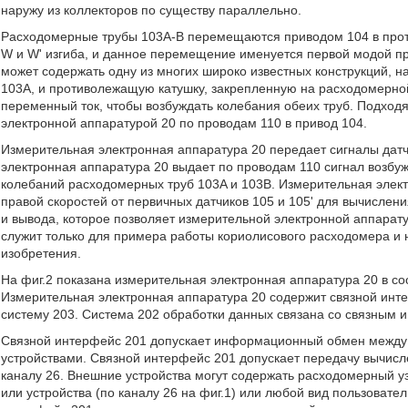
наружу из коллекторов по существу параллельно.
Расходомерные трубы 103A-B перемещаются приводом 104 в прот
W и W' изгиба, и данное перемещение именуется первой модой п
может содержать одну из многих широко известных конструкций, 
103A, и противолежащую катушку, закрепленную на расходомерно
переменный ток, чтобы возбуждать колебания обеих труб. Подход
электронной аппаратурой 20 по проводам 110 в привод 104.
Измерительная электронная аппаратура 20 передает сигналы датчи
электронная аппаратура 20 выдает по проводам 110 сигнал возбу
колебаний расходомерных труб 103A и 103B. Измерительная элек
правой скоростей от первичных датчиков 105 и 105' для вычислен
и вывода, которое позволяет измерительной электронной аппарат
служит только для примера работы кориолисового расходомера и 
изобретения.
На фиг.2 показана измерительная электронная аппаратура 20 в со
Измерительная электронная аппаратура 20 содержит связной инт
систему 203. Система 202 обработки данных связана со связным 
Связной интерфейс 201 допускает информационный обмен между 
устройствами. Связной интерфейс 201 допускает передачу вычисл
каналу 26. Внешние устройства могут содержать расходомерный уз
или устройства (по каналу 26 на фиг.1) или любой вид пользовате