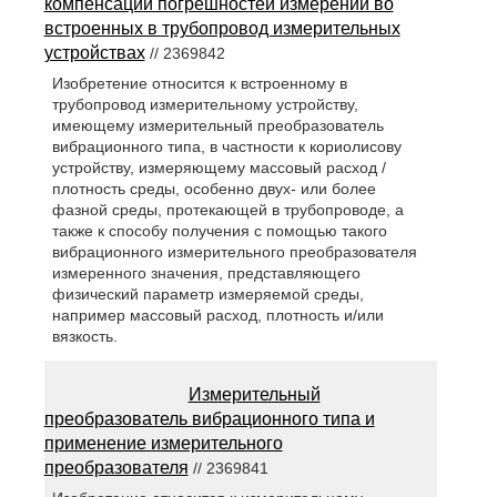
компенсации погрешностей измерений во
встроенных в трубопровод измерительных
устройствах
// 2369842
Изобретение относится к встроенному в
трубопровод измерительному устройству,
имеющему измерительный преобразователь
вибрационного типа, в частности к кориолисову
устройству, измеряющему массовый расход /
плотность среды, особенно двух- или более
фазной среды, протекающей в трубопроводе, а
также к способу получения с помощью такого
вибрационного измерительного преобразователя
измеренного значения, представляющего
физический параметр измеряемой среды,
например массовый расход, плотность и/или
вязкость.
Измерительный
преобразователь вибрационного типа и
применение измерительного
преобразователя
// 2369841