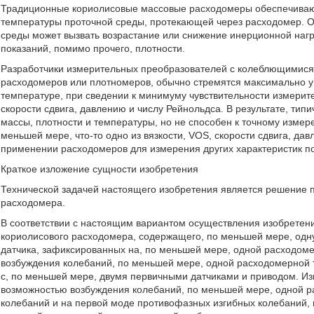
Традиционные кориолисовые массовые расходомеры обеспечивают
температуры проточной среды, протекающей через расходомер. О
среды может вызвать возрастание или снижение инерционной нагр
показаний, помимо прочего, плотности.
Разработчики измерительных преобразователей с колеблющимися
расходомеров или плотномеров, обычно стремятся максимально ув
температуре, при сведении к минимуму чувствительности измерител
скорости сдвига, давлению и числу Рейнольдса. В результате, ти
массы, плотности и температуры, но не способен к точному измере
меньшей мере, что-то одно из вязкости, VOS, скорости сдвига, да
применении расходомеров для измерения других характеристик пот
Краткое изложение сущности изобретения
Технической задачей настоящего изобретения является решение п
расходомера.
В соответствии с настоящим вариантом осуществления изобретен
кориолисового расходомера, содержащего, по меньшей мере, одн
датчика, зафиксированных на, по меньшей мере, одной расходом
возбуждения колебаний, по меньшей мере, одной расходомерной 
с, по меньшей мере, двумя первичными датчиками и приводом. И
возможностью возбуждения колебаний, по меньшей мере, одной р
колебаний и на первой моде противофазных изгибных колебаний, 