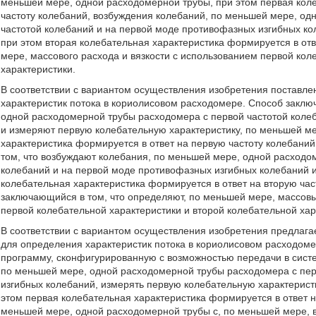
меньшей мере, одной расходомерной трубы, при этом первая коле
частоту колебаний, возбуждения колебаний, по меньшей мере, од
частотой колебаний и на первой моде противофазных изгибных ко
при этом вторая колебательная характеристика формируется в отв
мере, массового расхода и вязкости с использованием первой кол
характеристики.
В соответствии с вариантом осуществления изобретения поставл
характеристик потока в кориолисовом расходомере. Способ заключ
одной расходомерной трубы расходомера с первой частотой коле
и измеряют первую колебательную характеристику, по меньшей м
характеристика формируется в ответ на первую частоту колебани
том, что возбуждают колебания, по меньшей мере, одной расходо
колебаний и на первой моде противофазных изгибных колебаний и
колебательная характеристика формируется в ответ на вторую час
заключающийся в том, что определяют, по меньшей мере, массовы
первой колебательной характеристики и второй колебательной хар
В соответствии с вариантом осуществления изобретения предлаг
для определения характеристик потока в кориолисовом расходо
программу, сконфигурированную с возможностью передачи в сист
по меньшей мере, одной расходомерной трубы расходомера с пер
изгибных колебаний, измерять первую колебательную характерист
этом первая колебательная характеристика формируется в ответ н
меньшей мере, одной расходомерной трубы с, по меньшей мере, 