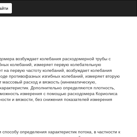
айти
одомера возбуждает колебания расходомерной трубы с
ибных колебаний, измеряет первую колебательную
т на первую частоту колебаний, возбуждает колебания
моде противофазных изгибных колебаний, измеряет вторую
 массовый расход и вязкость (кинематическую,
характеристик. Дополнительно определяются плотность,
возможность измерения с помощью расходомера Кориолиса
тности и вязкости, без снижения показателей измерения
способу определения характеристик потока, в частности к