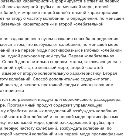
бательная характеристика формируется в ответ на первую
ной расходомерной трубы с, по меньшей мере, второй
лебаний, измерения второй колебательной характеристики,
ет на вторую частоту колебаний, и определения, по меньшей
ебательной характеристики и второй колебательной
енная задача решена путем создания способа определения
ается в том, что возбуждают колебания, по меньшей мере,
баний и на первой моде противофазных изгибных колебаний
ере, одной расходомерной трубы. Первая колебательная
й. Способ дополнительно содержит этапы, заключающиеся в
мерной трубы с, по меньшей мере, второй частотой
 измеряют вторую колебательную характеристику. Вторая
тоту колебаний. Способ дополнительно содержит этап,
й расход и вязкость проточной среды с использованием
актеристики.
ается программный продукт для кориолисового расходомера
мере. Программный продукт содержит управляющую
ему обработки данных предписаний возбуждать колебания,
вой частотой колебаний и на первой моде противофазных
ику, по меньшей мере, одной расходомерной трубы, при
а первую частоту колебаний, возбуждать колебания, по
второй частотой колебаний и на первой моде противофазных