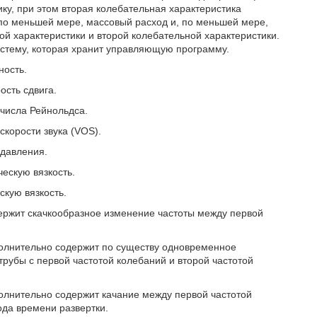
ку, при этом вторая колебательная характеристика
 по меньшей мере, массовый расход и, по меньшей мере,
ой характеристики и второй колебательной характеристики.
тему, которая хранит управляющую программу.
ность.
ость сдвига.
числа Рейнольдса.
корости звука (VOS).
 давления.
ескую вязкость.
скую вязкость.
ержит скачкообразное изменение частоты между первой
полнительно содержит по существу одновременное
рубы с первой частотой колебаний и второй частотой
олнительно содержит качание между первой частотой
ода времени развертки.