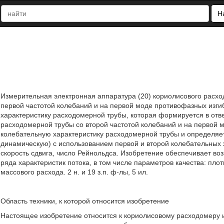
Н
Измерительная электронная аппаратура (20) кориолисового расх
первой частотой колебаний и на первой моде противофазных изг
характеристику расходомерной трубы, которая формируется в отве
расходомерной трубы со второй частотой колебаний и на первой 
колебательную характеристику расходомерной трубы и определяет
динамическую) с использованием первой и второй колебательных 
скорость сдвига, число Рейнольдса. Изобретение обеспечивает 
ряда характеристик потока, в том числе параметров качества: пло
массового расхода. 2 н. и 19 з.п. ф-лы, 5 ил.
Область техники, к которой относится изобретение
Настоящее изобретение относится к кориолисовому расходомеру и 