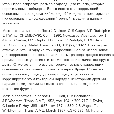
чтобы прогнозировать размер подводящего канала, которые
перечислены в таблице 1. Большинство этих корреляций
основаны на исследовании “холодной” модели, и некоторые из
них основаны на исследовании “горячей” модели и данных
установки.
Можно сослаться на работы J.D.Lister, G.S.Gupta, V.R.Rudolph и
Е.Т.White: СНЕМЕСА'91 Conf., 1991 Newcastle, Australia, том 1,
476 и S.Sarkar, G.S.Gupta, J.D.Litster, V.Rudolph, E.T.White и
S.K.Choudhary: Metall Trans., 2003, 34B (2), 183-191, в которых
отмечено, что ни одну из этих корреляций нельзя использовать
для корректного прогнозирования размера подводящего канала в
промышленных условиях, и, кроме того, они отличаются друг от
друга. Отмечается, что все экспериментальные корреляции
основаны на различных формах критерия Фруда. Согласно
общепринятому подходу размер подводящего канала
коррелирует с этим критерием наряду с некоторыми другими
параметрами, такими как высота слоя, ширина модели и
отверстие фурмы.
Можно сослаться на работы J.F.Elliott, R.A.Bachanan и
J.B.Wagstaff: Trans. AIME, 1952, том 194, с.709-717. J.Taylor,
G.Lonie и R.Hay: JISI, 1957, том 187, с.330; J.B.Wagstaff и
W.H.Holman: Trans. AIME, March 1957, с.370-376. M; Hatano,