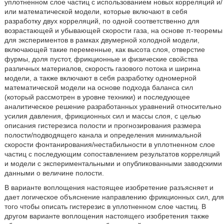
уплотненном слое частиц с использованием новых корреляций и/
или математической модели, которые включают в себя
разработку двух корреляций, по одной соответственно для
возрастающей и убывающей скорости газа, на основе π-теоремы
для экспериментов в рамках двумерной холодной модели,
включающей такие переменные, как высота слоя, отверстие
фурмы, доля пустот, фрикционные и физические свойства
различных материалов, скорость газового потока и ширина
модели, а также включают в себя разработку одномерной
математической модели на основе подхода баланса сил
(который рассмотрен в уровне техники) и последующее
аналитическое решение разработанных уравнений относительно
усилия давления, фрикционных сил и массы слоя, с целью
описания гистерезиса полости и прогнозирования размера
полости/подводящего канала и определения минимальной
скорости фонтанирования/нестабильности в уплотненном слое
частиц с последующим сопоставлением результатов корреляций
и модели с экспериментальными и опубликованными заводскими
данными о величине полости.
В варианте воплощения настоящее изобретение разъясняет и
дает логическое объяснение направлению фрикционных сил, для
того чтобы описать гистерезис в уплотненном слое частиц. В
другом варианте воплощения настоящего изобретения также