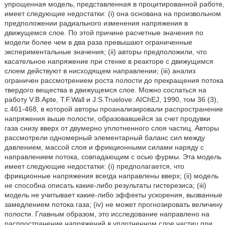
упрощенная модель, представленная в процитированной работе,
имеет следующие недостатки: (i) она основана на произвольном
предположении радиального изменения напряжения в
движущемся слое. По этой причине расчетные значения по
модели более чем в два раза превышают ограниченные
экспериментальные значения; (ii) авторы предположили, что
касательное напряжение при стенке в реакторе с движущимся
слоем действуют в нисходящем направлении; (iii) анализ
ограничен рассмотрением роста полости до прекращения потока
твердого вещества в движущемся слое. Можно сослаться на
работу V.B.Apte, T.F.Wall и J.S.Truelove: AIChEJ, 1990, том 36 (3),
с.461-468, в которой авторы проанализировали распространение
напряжения выше полости, образовавшейся за счет продувки
газа снизу вверх от двумерно уплотненного слоя частиц. Авторы
рассмотрели одномерный элементарный баланс сил между
давлением, массой слоя и фрикционными силами наряду с
направлением потока, совпадающим с осью фурмы. Эта модель
имеет следующие недостатки: (i) предполагается, что
фрикционные напряжения всегда направлены вверх; (ii) модель
не способна описать какие-либо результаты гистерезиса; (iii)
модель не учитывает какие-либо эффекты ускорения, вызванные
замедлением потока газа; (iv) не может прогнозировать величину
полости. Главным образом, это исследование направлено на
распространение напряжений в уплотненном слое частиц при