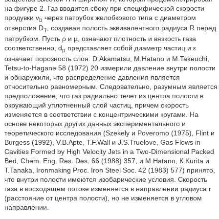
на фигуре 2. Газ вводится сбоку при специфической скорости
продувки v
через патрубок желобкового типа с диаметром
b
отверстия D
, создавая полость эквивалентного радиуса R перед
T
патрубком. Пусть ρ и µ, означают плотность и вязкость газа
соответственно, d
представляет собой диаметр частиц и ε
p
означает порозность слоя. D.Akamatsu, M.Hatano и М.Takeuchi,
Tetsu-to-Hagane 58 (1972) 20 измерили давление внутри полости
и обнаружили, что распределение давления является
относительно равномерным. Следовательно, разумным является
предположение, что газ радиально течет из центра полости в
окружающий уплотненный слой частиц, причем скорость
изменяется в соответствии с концентрическими кругами. На
основе некоторых других данных экспериментального и
теоретического исследования (Szekely и Poveromo (1975), Flint и
Burgess (1992), V.B.Apte, T.F.Wall и J.S.Truelove, Gas Flows in
Cavities Formed by High Velocity Jets in a Two-Dimensional Packed
Bed, Chem. Eng. Res. Des. 66 (1988) 357, и М.Hatano, К.Kurita и
Т.Tanaka, Ironmaking Proc. Iron Steel Soc. 42 (1983) 577) принято,
что внутри полости имеются изобарические условия. Скорость
газа в восходящем потоке изменяется в направлении радиуса r
(расстояние от центра полости), но не изменяется в угловом
направлении.