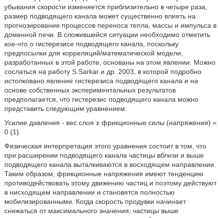
убывания скорости изменяется приблизительно в четыре раза,
размер подводящего канала может существенно влиять на
прогнозирование процессов переноса тепла, массы и импульса в
доменной печи. В сложившейся ситуации необходимо отметить
кое-что о гистерезисе подводящего канала, поскольку
предпосылки для корреляций/математической модели,
разработанных в этой работе, основаны на этом явлении. Можно
сослаться на работу S.Sarkar и др. 2003, в которой подробно
истолковано явление гистерезиса подводящего канала и на
основе собственных экспериментальных результатов
предполагается, что гистерезис подводящего канала можно
представить следующим уравнением:
Усилие давления - вес слоя ± фрикционные силы (напряжения) =
0 (1)
Физическая интерпретация этого уравнения состоит в том, что
при расширении подводящего канала частицы вблизи и выше
подводящего канала выталкиваются в восходящем направлении.
Таким образом, фрикционные напряжения имеют тенденцию
противодействовать этому движению частиц и поэтому действуют
в нисходящем направлении и становятся полностью
мобилизированными. Когда скорость продувки начинает
снижаться от максимального значения, частицы выше