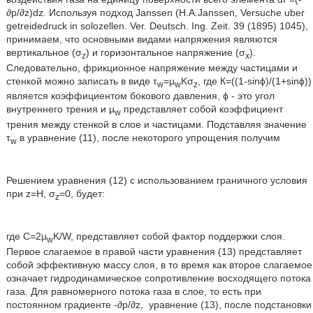
∂p/∂z)dz. Используя подход Janssen (H.A.Janssen, Versuche uber
getreidedruck in solozellen. Ver. Deutsch. Ing. Zeit. 39 (1895) 1045),
принимаем, что основными видами напряжения являются
вертикальное (σ
) и горизонтальное напряжение (σ
).
z
х
Следовательно, фрикционное напряжение между частицами и
стенкой можно записать в виде τ
=µ
Kσ
, где К=((1-sinϕ)/(1+sinϕ))
w
w
z
является коэффициентом бокового давления, ϕ - это угол
внутреннего трения и µ
представляет собой коэффициент
w
трения между стенкой в слое и частицами. Подставляя значение
τ
в уравнение (11), после некоторого упрощения получим
w
Решением уравнения (12) с использованием граничного условия
при z=Н, σ
=0, будет:
z
где С=2µ
K/W, представляет собой фактор поддержки слоя.
w
Первое слагаемое в правой части уравнения (13) представляет
собой эффективную массу слоя, в то время как второе слагаемое
означает гидродинамическое сопротивление восходящего потока
газа. Для равномерного потока газа в слое, то есть при
постоянном градиенте -∂p/∂z,
уравнение (13), после подстановки