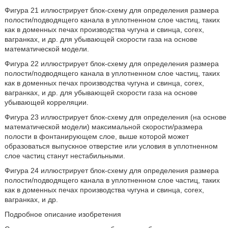
Фигура 21 иллюстрирует блок-схему для определения размера
полости/подводящего канала в уплотненном слое частиц, таких
как в доменных печах производства чугуна и свинца, corex,
вагранках, и др. для убывающей скорости газа на основе
математической модели.
Фигура 22 иллюстрирует блок-схему для определения размера
полости/подводящего канала в уплотненном слое частиц, таких
как в доменных печах производства чугуна и свинца, corex,
вагранках, и др. для убывающей скорости газа на основе
убывающей корреляции.
Фигура 23 иллюстрирует блок-схему для определения (на основе
математической модели) максимальной скорости/размера
полости в фонтанирующем слое, выше которой может
образоваться выпускное отверстие или условия в уплотненном
слое частиц станут нестабильными.
Фигура 24 иллюстрирует блок-схему для определения размера
полости/подводящего канала в уплотненном слое частиц, таких
как в доменных печах производства чугуна и свинца, corex,
вагранках, и др.
Подробное описание изобретения