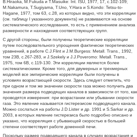
В.Hiraoka, M.Fukuda и Т.Masuike: Int. ISU, 1977, 17, с.102-109;
M.Nakamura, T.Sugiyama, Т.Uno, Y.Hara и S.Kondo: Tetsu-to-
Hagane, 1977, том 63, с.28, из которых видно, что эти корреляции
(см. таблицу I указанного документа) не развиваются на основе
систематического исследования, то есть с применением анализа
размерности и нахождения соответствующих групп.
С другой стороны, были получены теоретические корреляции
путем последовательного упрощения фактически теоретических
уравнений, в работе C.J.Flint и J.M.Burgess: Metall. Trans., 1992,
том 23В, с.267-283, и J.Szekely и J.J.Poveromo: Metall. Trans.,
1975, том 6В, с.119-130. Эти корреляции являются более
систематическими. Кроме того, для двумерных и трехмерных
моделей все эмпирические корреляции были получены в
условиях возрастающей скорости. Здесь следует отметить, что
при одном и том же значении скорости газа можно получить два
значения размера подводящих каналов в зависимости от того, как
проводятся измерения: при возрастании или убывании скорости
газа. Это явление называется гистерезисом подводящего канала.
Можно сослаться на работы J.D.Lister и др. 1991 и S.Sarkar и др.
2003, в которых явление гистерезиса было подробно описано и
указано, что корреляция с убывающей скоростью в большей
степени соответствует работе доменной печи.
Поскольку размер подводящего канала в случаях возрастания и