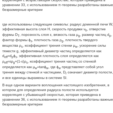
уравнении 33, с использованием π-теоремы разработаны важные
безразмерные критерии
где использованы следующие символы: радиус доменной печи W,
эффективная высота слоя Н, скорость продувки v
, отверстие
b
фурмы D
, порозность слоя ε, вязкость газа µ
, размер частиц d
,
T
g
p
фактор формы ϕ
, плотность газа ρ
, плотность твердого
s
g
вещества ρ
, коэффициент трения стенки µ
, ускорение силы
s
w
тяжести g, эффективный диаметр частиц определяется как
d
=d
ϕ
, эффективная плотность слоя определяется как
eff
p
s
ρ
=ερ
+(1-ε)ρ
, коэффициент трения частиц со стенкой
eff
g
s
определяется как µ
=tanϕ
, где ϕ
представляет собой угол
w
w
w
трения между стенкой и частицами, D
означает диаметр полости,
r
и все единицы выражены в системе SI.
В еще одном варианте воплощения настоящего изобретения, в
котором для определения радиуса полости используется
корреляция с убывающей скоростью, которая приведена в
уравнении 36, с использованием π-теоремы разработаны важные
безразмерные критерии