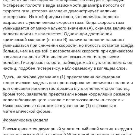
гистерезис полости в виде зависимости диаметра полости от
скорости газа, которая наглядно демонстрирует наличие
гистерезиса. Из этой фигуры видно, что величина полости
возрастает с увеличением скорости газа. Когда скорость газа
уменьшается от максимального значения (А), сначала величина
полости почти не изменяется. Однако при достижении
критической скорости (в точке В) величина полости начинает
уменьшаться при снижении скорости, но полость остается всегда
больше, чем на кривой с возрастанием скорости при одинаковом
значении скорости. Это явление называется гистерезисом
полости. Гистерезис полости, наблюдаемый в уплотненном слое
частиц, подобен гистерезису, наблюдаемому в кипящем слое.
Здесь, на основе уравнения (1) представлена одномерная
теоретическая модель для прогнозирования величины полости и
для описания явления гистерезиса в уплотненном слое частиц.
Кроме того, заявители представили новые корреляции размера
полости/подводящего канала с использованием -π-теоремы.
Ниже различные слагаемые в уравнении (1) выражены в
математической форме.
Формулировка модели
Рассматривается двумерный уплотненный слой частиц твердого
вещества высотой Н и шириной W, который продемонстрирован