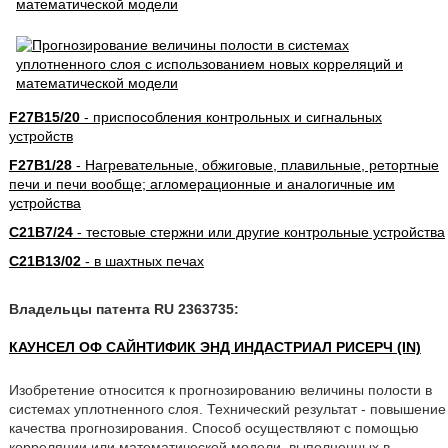
F27B15/20
- приспособления контрольных и сигнальных
устройств
F27B1/28
- Нагревательные, обжиговые, плавильные, ретортные
печи и печи вообще; агломерационные и аналогичные им
устройства
C21B7/24
- тестовые стержни или другие контрольные устройства
C21B13/02
- в шахтных печах
Владельцы патента RU 2363735:
КАУНСЕЛ ОФ САЙНТИФИК ЭНД ИНДАСТРИАЛ РИСЕРЧ (IN)
Изобретение относится к прогнозированию величины полости в
системах уплотненного слоя. Технический результат - повышение
качества прогнозирования. Способ осуществляют с помощью
корреляции или математической модели, выполненных в