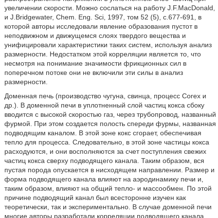
увеличении скорости. Можно сослаться на работу J.F.MacDonald,
и J.Bridgewater, Chem. Eng. Sci, 1997, том 52 (5), с.677-691, в
которой авторы исследовали явление образования пустот в
неподвижном и движущемся слоях твердого вещества и
унифицировали характеристики таких систем, используя анализ
размерности. Недостатком этой корреляции является то, что
несмотря на понимание значимости фрикционных сил в
поперечном потоке они не включили эти силы в анализ
размерности.
Доменная печь (производство чугуна, свинца, процесс Corex и
др.). В доменной печи в уплотненный слой частиц кокса сбоку
вводится с высокой скоростью газ, через трубопровод, названный
фурмой. При этом создается полость спереди фурмы, названная
подводящим каналом. В этой зоне кокс сгорает, обеспечивая
тепло для процесса. Следовательно, в этой зоне частицы кокса
расходуются, и они восполняются за счет поступления свежих
частиц кокса сверху подводящего канала. Таким образом, вся
пустая порода опускается в нисходящем направлении. Размер и
форма подводящего канала влияют на аэродинамику печи и,
таким образом, влияют на общий тепло- и массообмен. По этой
причине подводящий канал был всесторонне изучен как
теоретически, так и экспериментально. В случае доменной печи
многие авторы разработали корреляции подводящего канала,