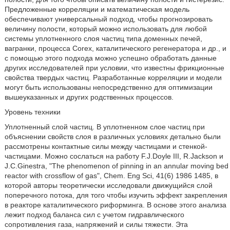
Предложенные корреляции и математическая модель
обеспечивают универсальный подход, чтобы прогнозировать
величину полости, который можно использовать для любой
системы уплотненного слоя частиц типа доменных печей,
вагранки, процесса Corex, каталитического регенератора и др., и
с помощью этого подхода можно успешно обработать данные
других исследователей при условии, что известны фрикционные
свойства твердых частиц. Разработанные корреляции и модели
могут быть использованы непосредственно для оптимизации
вышеуказанных и других родственных процессов.
Уровень техники
Уплотненный слой частиц. В уплотненном слое частиц при
объяснении свойств слоя в различных условиях детально были
рассмотрены контактные силы между частицами и стенкой-
частицами. Можно сослаться на работу F.J.Doyle III, R.Jackson и
J.C.Ginestra, "The phenomenon of pinning in an annular moving bed
reactor with crossflow of gas", Chem. Eng Sci, 41(6) 1986 1485, в
которой авторы теоретически исследовали движущийся слой
поперечного потока, для того чтобы изучить эффект закрепления
в реакторе каталитического риформинга. В основе этого анализа
лежит подход баланса сил с учетом гидравлического
сопротивления газа, напряжений и силы тяжести. Эта