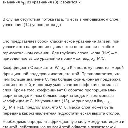
значения v
из уравнения (3), сводится к
H
В случае отсутствия потока газа, то есть в неподвижном слое,
уравнение (14) упрощается до
Это представляет собой классическое уравнение Jansen, при
условии что напряжение σ
является постоянным в любом
z
горизонтальном сечении. Для глубоких слоев, когда (H-z)→∞,
приведенное выше уравнение принимает вид σ
=М/С.
z
Коэффициент С зависит от W, µ
и К и поэтому является мерой
w
фрикционной поддержки частиц стенкой. Предполагается, что
чем больше значение С, тем больше фрикционная поддержка
частиц стенкой, и поэтому уменьшается эффективная масса
слоя. Кроме того, коэффициент С обратно пропорционален
ширине модели: чем больше ширина модели, тем меньше
коэффициент С. Из уравнения (15), когда предел lim
C→0
σ
=M·(H-z), предполагая, что С=0, масса слоя может быть
z
передана как эквивалентная гидростатическая высота столба.
Необходимо определить фрикционную силу между частицами и
стенкой, действующую во всей этой области в декартовской