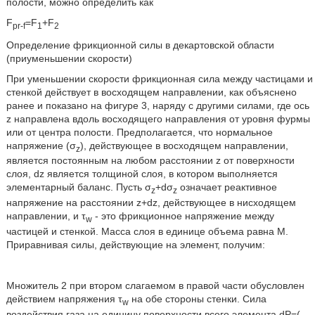
полости, можно определить как
F
=F
+F
pr-f
1
2
Определение фрикционной силы в декартовской области
(приуменьшении скорости)
При уменьшении скорости фрикционная сила между частицами и
стенкой действует в восходящем направлении, как объяснено
ранее и показано на фигуре 3, наряду с другими силами, где ось
z направлена вдоль восходящего направления от уровня фурмы
или от центра полости. Предполагается, что нормальное
напряжение (σ
), действующее в восходящем направлении,
z
является постоянным на любом расстоянии z от поверхности
слоя, dz является толщиной слоя, в котором выполняется
элементарный баланс. Пусть σ
+dσ
означает реактивное
z
z
напряжение на расстоянии z+dz, действующее в нисходящем
направлении, и τ
- это фрикционное напряжение между
w
частицей и стенкой. Масса слоя в единице объема равна М.
Приравнивая силы, действующие на элемент, получим:
Множитель 2 при втором слагаемом в правой части обусловлен
действием напряжения τ
на обе стороны стенки. Сила
w
воздействия газа на единицу поверхности всего элемента dP=(-