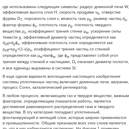
где использованы следующие символы: радиус доменной печи W,
эффективная высота слоя Н, скорость продувки v
, отверстие
b
фурмы D
, порозность слоя ε, вязкость газа µ
, размер частиц d
,
T
g
p
фактор формы ϕ
, плотность газа ρ
, плотность твердого
s
g
вещества ρ
, коэффициент трения стенки µ
, ускорение силы
s
w
тяжести g, эффективный диаметр частиц определяется как
d
=d
ϕ
, эффективная плотность слоя определяется как
eff
p
s
ρ
=ερ
+(1-ε)ρ
, коэффициент трения частиц со стенкой
eff
g
s
определяется как µ
=tanϕ
, где ϕ
представляет собой угол
w
w
w
трения между стенкой и частицами, D
означает диаметр полости,
r
и все единицы выражены в системе SI.
В еще одном варианте воплощения настоящего изобретения
системы уплотненных частиц включают доменные печи, вагранки,
процесс Corex, каталитический регенератор.
В любом процессе, включающем газ и твердое вещество, важным
фактором, определяющим показатели работы, является
достижение равномерного распределения газа и твердого
вещества. В эту категорию попадают уплотненный,
фонтанирующий и кипящий слои, которые широко применяются
в промышленности. Общим признаком всех этих слоев является
то, что в них наблюдается гистерезис. На фигуре 1 приведен