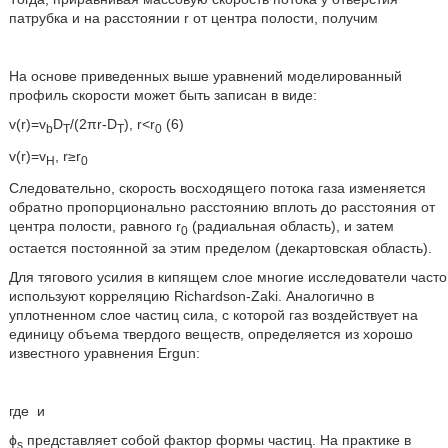
патрубка и на расстоянии r от центра полости, получим
На основе приведенных выше уравнений моделированный
профиль скорости может быть записан в виде:
v(r)=v
D
/(2πr-D
), r<r
(6)
b
T
T
0
v(r)=v
, r≥r
H
0
Следовательно, скорость восходящего потока газа изменяется
обратно пропорционально расстоянию вплоть до расстояния от
центра полости, равного r
(радиальная область), и затем
0
остается постоянной за этим пределом (декартовская область).
Для тягового усилия в кипящем слое многие исследователи часто
используют корреляцию Richardson-Zaki. Аналогично в
уплотненном слое частиц сила, с которой газ воздействует на
единицу объема твердого веществ, определяется из хорошо
известного уравнения Ergun:
где
и
ϕ
представляет собой фактор формы частиц. На практике в
s