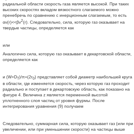
радиальной области скорость газа является высокой. При таких
высоких скоростях вкладом вязкостного слагаемого можно
пренебречь по сравнению с инерционным слагаемым, то есть
2
αv(r)<<βv
(r). Следовательно, сила, которую газ оказывает на
твердые частицы, определяется как
или
Аналогично сила, которую газ оказывает в декартовской области,
определяется как
и (W+D
)/π=(2r
) представляет собой диаметр наибольшей круга
T
0
в области, где изменяется скорость, через которую газ проходит
радиально и поступает в декартовскую область, как показано на
фигуре 4. Величина z является переменной высотой
уплотненного слоя частиц от уровня фурмы. После
интегрирования уравнения (9) получаем
Следовательно, суммарная сила, которую оказывает газ (или при
увеличении, или при уменьшении скорости) на частицы выше