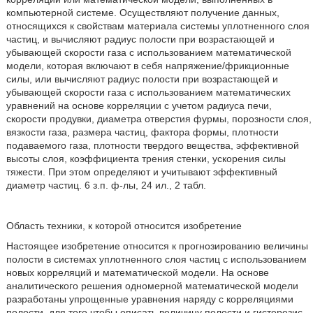
компьютерной системе. Осуществляют получение данных,
относящихся к свойствам материала системы уплотненного слоя
частиц, и вычисляют радиус полости при возрастающей и
убывающей скорости газа с использованием математической
модели, которая включают в себя напряжение/фрикционные
силы, или вычисляют радиус полости при возрастающей и
убывающей скорости газа с использованием математических
уравнений на основе корреляции с учетом радиуса печи,
скорости продувки, диаметра отверстия фурмы, порозности слоя,
вязкости газа, размера частиц, фактора формы, плотности
подаваемого газа, плотности твердого вещества, эффективной
высоты слоя, коэффициента трения стенки, ускорения силы
тяжести. При этом определяют и учитывают эффективный
диаметр частиц. 6 з.п. ф-лы, 24 ил., 2 табл.
Область техники, к которой относится изобретение
Настоящее изобретение относится к прогнозированию величины
полости в системах уплотненного слоя частиц с использованием
новых корреляций и математической модели. На основе
аналитического решения одномерной математической модели
разработаны упрощенные уравнения наряду с корреляциями
полости, для того чтобы описать величину полости и гистерезис.