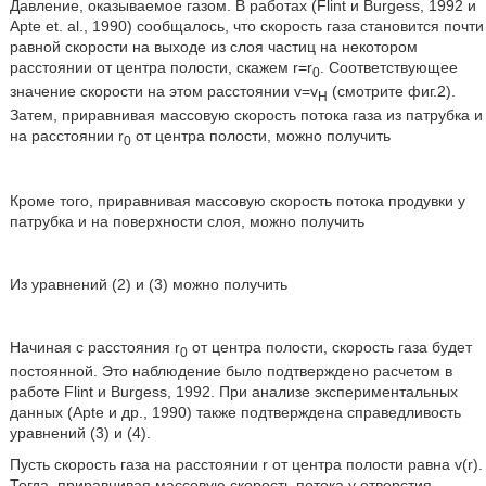
Давление, оказываемое газом. В работах (Flint и Burgess, 1992 и
Apte et. al., 1990) сообщалось, что скорость газа становится почти
равной скорости на выходе из слоя частиц на некотором
расстоянии от центра полости, скажем r=r
. Соответствующее
0
значение скорости на этом расстоянии v=v
(смотрите фиг.2).
H
Затем, приравнивая массовую скорость потока газа из патрубка и
на расстоянии r
от центра полости, можно получить
0
Кроме того, приравнивая массовую скорость потока продувки у
патрубка и на поверхности слоя, можно получить
Из уравнений (2) и (3) можно получить
Начиная с расстояния r
от центра полости, скорость газа будет
0
постоянной. Это наблюдение было подтверждено расчетом в
работе Flint и Burgess, 1992. При анализе экспериментальных
данных (Apte и др., 1990) также подтверждена справедливость
уравнений (3) и (4).
Пусть скорость газа на расстоянии r от центра полости равна v(r).
Тогда, приравнивая массовую скорость потока у отверстия