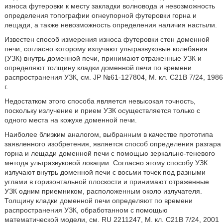
износа футеровки к месту закладки волновода и невозможность
определения топографии огнеупорной футеровки горна и
лещади, а также невозможность определения наличия настыли.
Известен способ измерения износа футеровки стен доменной
печи, согласно которому излучают ультразвуковые колебания
(УЗК) внутрь доменной печи, принимают отраженные УЗК и
определяют толщину кладки доменной печи по времени
распространения УЗК, см. JP №61-127804, М. кл. С21В 7/24, 1986
г.
Недостатком этого способа является невысокая точность,
поскольку излучение и прием УЗК осуществляется только с
одного места на кожухе доменной печи.
Наиболее близким аналогом, выбранным в качестве прототипа
заявленного изобретения, является способ определения разгара
горна и лещади доменной печи с помощью зеркально-теневого
метода ультразвуковой локации. Согласно этому способу УЗК
излучают внутрь доменной печи с восьми точек под разными
углами в горизонтальной плоскости и принимают отраженные
УЗК одним приемником, расположенным около излучателя.
Толщину кладки доменной печи определяют по времени
распространения УЗК, обработанном с помощью
математической модели, см. RU 2211247, M. кл. C21В 7/24, 2001