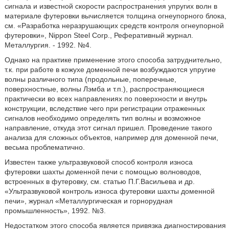
сигнала и известной скорости распространения упругих волн в
материале футеровки вычисляется толщина огнеупорного блока,
см. «Разработка неразрушающих средств контроля огнеупорной
футеровки», Nippon Steel Corp., Реферативный журнал.
Металлургия. - 1992. №4.
Однако на практике применение этого способа затруднительно,
т.к. при работе в кожухе доменной печи возбуждаются упругие
волны различного типа (продольные, поперечные,
поверхностные, волны Лэмба и т.п.), распространяющиеся
практически во всех направлениях по поверхности и внутрь
конструкции, вследствие чего при регистрации отраженных
сигналов необходимо определять тип волны и возможное
направление, откуда этот сигнал пришел. Проведение такого
анализа для сложных объектов, например для доменной печи,
весьма проблематично.
Известен также ультразвуковой способ контроля износа
футеровки шахты доменной печи с помощью волноводов,
встроенных в футеровку, см. статью П.Г.Васильева и др.
«Ультразвуковой контроль износа футеровки шахты доменной
печи», журнал «Металлургическая и горнорудная
промышленность», 1992. №3.
Недостатком этого способа является привязка диагностирования