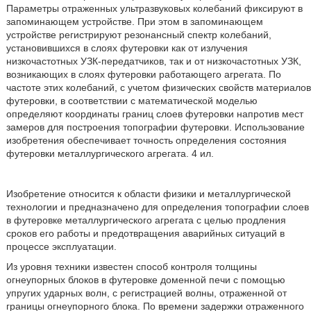
Параметры отраженных ультразвуковых колебаний фиксируют в
запоминающем устройстве. При этом в запоминающем
устройстве регистрируют резонансный спектр колебаний,
установившихся в слоях футеровки как от излучения
низкочастотных УЗК-передатчиков, так и от низкочастотных УЗК,
возникающих в слоях футеровки работающего агрегата. По
частоте этих колебаний, с учетом физических свойств материалов
футеровки, в соответствии с математической моделью
определяют координаты границ слоев футеровки напротив мест
замеров для построения топографии футеровки. Использование
изобретения обеспечивает точность определения состояния
футеровки металлургического агрегата. 4 ил.
Изобретение относится к области физики и металлургической
технологии и предназначено для определения топографии слоев
в футеровке металлургического агрегата с целью продления
сроков его работы и предотвращения аварийных ситуаций в
процессе эксплуатации.
Из уровня техники известен способ контроля толщины
огнеупорных блоков в футеровке доменной печи с помощью
упругих ударных волн, с регистрацией волны, отраженной от
границы огнеупорного блока. По времени задержки отраженного