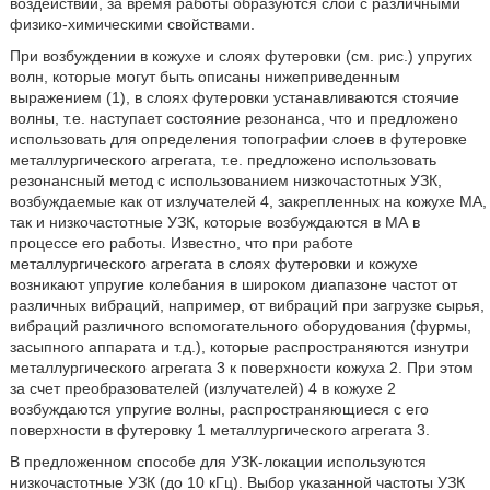
воздействий, за время работы образуются слои с различными
физико-химическими свойствами.
При возбуждении в кожухе и слоях футеровки (см. рис.) упругих
волн, которые могут быть описаны нижеприведенным
выражением (1), в слоях футеровки устанавливаются стоячие
волны, т.е. наступает состояние резонанса, что и предложено
использовать для определения топографии слоев в футеровке
металлургического агрегата, т.е. предложено использовать
резонансный метод с использованием низкочастотных УЗК,
возбуждаемые как от излучателей 4, закрепленных на кожухе МА,
так и низкочастотные УЗК, которые возбуждаются в МА в
процессе его работы. Известно, что при работе
металлургического агрегата в слоях футеровки и кожухе
возникают упругие колебания в широком диапазоне частот от
различных вибраций, например, от вибраций при загрузке сырья,
вибраций различного вспомогательного оборудования (фурмы,
засыпного аппарата и т.д.), которые распространяются изнутри
металлургического агрегата 3 к поверхности кожуха 2. При этом
за счет преобразователей (излучателей) 4 в кожухе 2
возбуждаются упругие волны, распространяющиеся с его
поверхности в футеровку 1 металлургического агрегата 3.
В предложенном способе для УЗК-локации используются
низкочастотные УЗК (до 10 кГц). Выбор указанной частоты УЗК