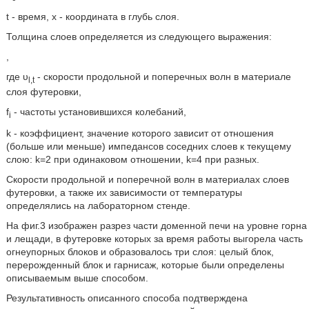
t - время, x - координата в глубь слоя.
Толщина слоев определяется из следующего выражения:
,
где υ
- скорости продольной и поперечных волн в материале
l,t
слоя футеровки,
f
- частоты установившихся колебаний,
i
k - коэффициент, значение которого зависит от отношения
(больше или меньше) импедансов соседних слоев к текущему
слою: k=2 при одинаковом отношении, k=4 при разных.
Скорости продольной и поперечной волн в материалах слоев
футеровки, а также их зависимости от температуры
определялись на лабораторном стенде.
На фиг.3 изображен разрез части доменной печи на уровне горна
и лещади, в футеровке которых за время работы выгорела часть
огнеупорных блоков и образовалось три слоя: целый блок,
перерожденный блок и гарнисаж, которые были определены
описываемым выше способом.
Результативность описанного способа подтверждена