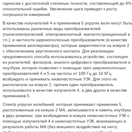
гарнисаж с достаточной степенью точности, составляющей до 4%
относительной ошибки. Увеличение шага приводит к росту
погрешности измерений.
В качестве излучателей 4 и приемников 5 упругих волн могут быть
использованы различные виды преобразователей
(пьезоэлектрический, электромагнитный, магнитострикционный и
т.п.), в частности широкополосные преобразователи (в качестве
приемников акселерометры), которые закрепляются на кожухе 2
с обеспечением акустического контакта. Для реализации
предложенного способа использовалось устройство, состоящее
из усилителей, фильтров, аналого-цифрового преобразователя и
ноутбука, которое позволяет с помощью трех широкополосных
преобразователей 4 и 5 на частоты от 100 Гц до 10 КГц
возбуждать и принимать низкочастотные УЗК. Для этого их
располагали на кожухе 2, причем один преобразователь
использовался в качестве излучателя 4, а два других в качестве
приемников 5.
Спектр упругих колебаний, которые принимают приемники 5,
расположенные на кожухе 2 МА, записывается в память ноутбука
в двух режимах: при возбуждении в кожухе низкочастотных УЗК с
помощью излучателей 4 и низкочастотных УЗК, возникающих в
результате работы МА (без внешнего воздействия на него).