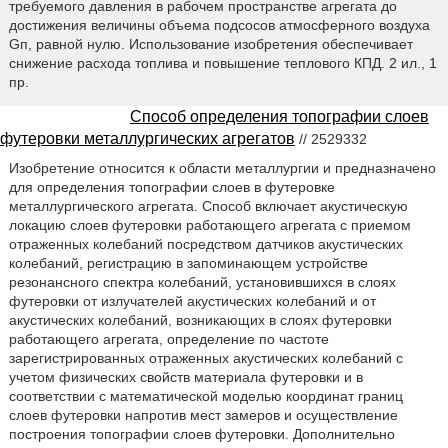
требуемого давления в рабочем пространстве агрегата до
достижения величины объема подсосов атмосферного воздуха
Gп, равной нулю. Использование изобретения обеспечивает
снижение расхода топлива и повышение теплового КПД. 2 ил., 1
пр.
Способ определения топографии слоев
футеровки металлургических агрегатов
// 2529332
Изобретение относится к области металлургии и предназначено
для определения топографии слоев в футеровке
металлургического агрегата. Способ включает акустическую
локацию слоев футеровки работающего агрегата с приемом
отраженных колебаний посредством датчиков акустических
колебаний, регистрацию в запоминающем устройстве
резонансного спектра колебаний, установившихся в слоях
футеровки от излучателей акустических колебаний и от
акустических колебаний, возникающих в слоях футеровки
работающего агрегата, определение по частоте
зарегистрированных отраженных акустических колебаний с
учетом физических свойств материала футеровки и в
соответствии с математической моделью координат границ
слоев футеровки напротив мест замеров и осуществление
построения топографии слоев футеровки. Дополнительно