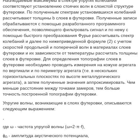
Наблюдаемые максимумы в спектре упругих колебаний
соответствуют установлению стоячих волн в слоистой структуре
футеровки. По полученным спектрам установившихся колебаний
рассчитывают толщины b слоев в футеровке. Полученные записи
обрабатываются с помощью разработанного программного
обеспечения, позволяющего фильтровать сигнал и по нему с
помощью быстрого преобразования Фурье рассчитывать спектр
колебаний и далее по нижеприведенной формуле (2) с учетом
скоростей продольной и поперечной волн в материалах слоев
футеровки и их зависимости от температуры рассчитать толщины
слоев в футеровке. Для определения топографии слоев в
футеровке необходимо проводить измерения на кожухе агрегата
по вертикали и по периметру агрегата (т.е. в нескольких
горизонтальных плоскостях по высоте металлургического
агрегата), а затем полученные значения аппроксимировать. Чем
меньше расстояние между точками замеров, тем больше
точность построенной топографии футеровки.
Упругие волны, возникающие в слоях футеровки, описываются
следующим выражением:
,
где ω - частота упругой волны (ω=2·π·f),
ϕ
- амплитуда акустического потенциала,
0