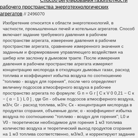
Способ регулирования газоплотности
рабочего пространства энерготехнологических
агрегатов
// 2496070
Изобретение относится к области энерготехнологий, в
частности, промышленных печей и котельных агрегатов. Способ
включает задание требуемого давления в рабочем
пространстве агрегата, измерение давления в рабочем
пространстве агрегата, сравнение измеренного значения с
заданным и формирование управляющего воздействия на
шибер или заслонку в дымовом тракте. После измерения
давления в рабочем пространстве агрегата измеряют
концентрацию кислорода в отходящих дымовых газах, расход
топлива и коэффициент избытка воздуха по соотношению
"топливо - воздух для горения", после чего определяют
величину подсосов атмосферного воздуха в рабочее
пространство агрегата по формуле: G п = G г [ С к V 0 0,21 − C к
− ( α − 1 ) L 0 ] , где Gп - объем подсосов атмосферного воздуха,
м3/ч; Gг - расход топлива, м3/ч; Ск - концентрация кислорода в
продуктах сгорания, объемные доли; α - коэффициент избытка
воздуха по соотношению "топливо - воздух для горения"; L0 и
V0 - теоретически необходимое для горения 1 м3 топлива
количество воздуха и теоретический выход продуктов сгорания
на 1 м3 топлива соответственно, м3/м3, и корректируют задание