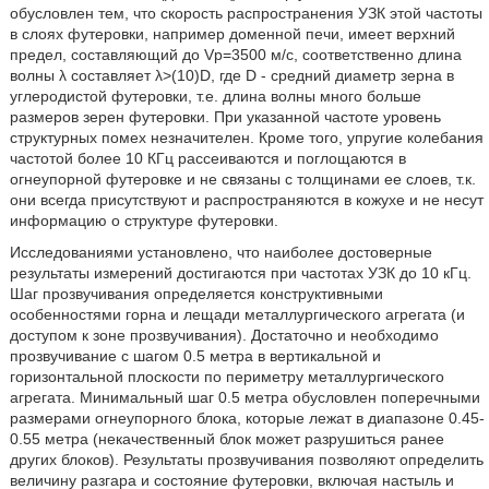
обусловлен тем, что скорость распространения УЗК этой частоты
в слоях футеровки, например доменной печи, имеет верхний
предел, составляющий до Vp=3500 м/с, соответственно длина
волны λ составляет λ>(10)D, где D - средний диаметр зерна в
углеродистой футеровки, т.е. длина волны много больше
размеров зерен футеровки. При указанной частоте уровень
структурных помех незначителен. Кроме того, упругие колебания
частотой более 10 КГц рассеиваются и поглощаются в
огнеупорной футеровке и не связаны с толщинами ее слоев, т.к.
они всегда присутствуют и распространяются в кожухе и не несут
информацию о структуре футеровки.
Исследованиями установлено, что наиболее достоверные
результаты измерений достигаются при частотах УЗК до 10 кГц.
Шаг прозвучивания определяется конструктивными
особенностями горна и лещади металлургического агрегата (и
доступом к зоне прозвучивания). Достаточно и необходимо
прозвучивание с шагом 0.5 метра в вертикальной и
горизонтальной плоскости по периметру металлургического
агрегата. Минимальный шаг 0.5 метра обусловлен поперечными
размерами огнеупорного блока, которые лежат в диапазоне 0.45-
0.55 метра (некачественный блок может разрушиться ранее
других блоков). Результаты прозвучивания позволяют определить
величину разгара и состояние футеровки, включая настыль и