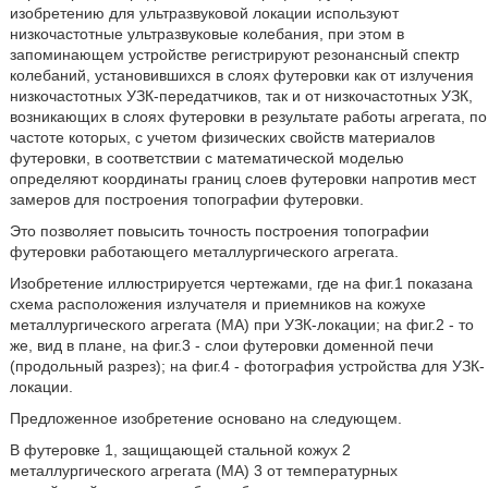
изобретению для ультразвуковой локации используют
низкочастотные ультразвуковые колебания, при этом в
запоминающем устройстве регистрируют резонансный спектр
колебаний, установившихся в слоях футеровки как от излучения
низкочастотных УЗК-передатчиков, так и от низкочастотных УЗК,
возникающих в слоях футеровки в результате работы агрегата, по
частоте которых, с учетом физических свойств материалов
футеровки, в соответствии с математической моделью
определяют координаты границ слоев футеровки напротив мест
замеров для построения топографии футеровки.
Это позволяет повысить точность построения топографии
футеровки работающего металлургического агрегата.
Изобретение иллюстрируется чертежами, где на фиг.1 показана
схема расположения излучателя и приемников на кожухе
металлургического агрегата (МА) при УЗК-локации; на фиг.2 - то
же, вид в плане, на фиг.3 - слои футеровки доменной печи
(продольный разрез); на фиг.4 - фотография устройства для УЗК-
локации.
Предложенное изобретение основано на следующем.
В футеровке 1, защищающей стальной кожух 2
металлургического агрегата (МА) 3 от температурных