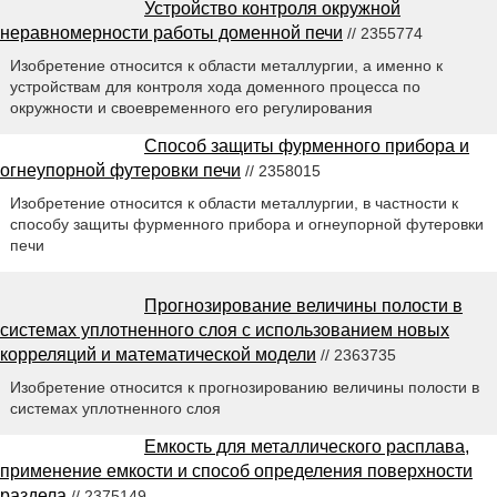
Устройство контроля окружной
неравномерности работы доменной печи
// 2355774
Изобретение относится к области металлургии, а именно к
устройствам для контроля хода доменного процесса по
окружности и своевременного его регулирования
Способ защиты фурменного прибора и
огнеупорной футеровки печи
// 2358015
Изобретение относится к области металлургии, в частности к
способу защиты фурменного прибора и огнеупорной футеровки
печи
Прогнозирование величины полости в
системах уплотненного слоя с использованием новых
корреляций и математической модели
// 2363735
Изобретение относится к прогнозированию величины полости в
системах уплотненного слоя
Емкость для металлического расплава,
применение емкости и способ определения поверхности
раздела
// 2375149