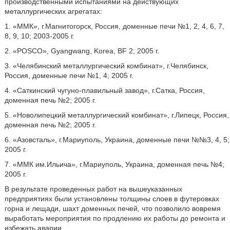
производственными испытаниями на действующих
металлургических агрегатах:
1. «ММК», г.Магнитогорск, Россия, доменные печи №1, 2, 4, 6, 7,
8, 9, 10; 2003-2005 г.
2. «POSCO», Gyangwang, Korea, BF 2; 2005 г.
3. «Челябинский металлургический комбинат», г.Челябинск,
Россия, доменные печи №1, 4; 2005 г.
4. «Саткинский чугуно-плавильный завод», г.Сатка, Россия,
доменная печь №2; 2005 г.
5. «Новолипецкий металлургический комбинат», г.Липецк, Россия,
доменная печь №2; 2005 г.
6. «Азовсталь», г.Мариуполь, Украина, доменные печи №№3, 4, 5;
2005 г.
7. «ММК им.Ильича», г.Мариуполь, Украина, доменная печь №4;
2005 г.
В результате проведенных работ на вышеуказанных
предприятиях были установлены толщины слоев в футеровках
горна и лещади, шахт доменных печей, что позволило вовремя
выработать мероприятия по продлению их работы до ремонта и
избежать аварии.