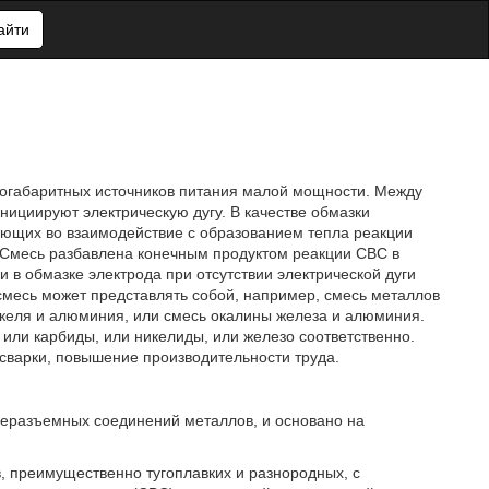
айти
логабаритных источников питания малой мощности. Между
ициируют электрическую дугу. В качестве обмазки
ающих во взаимодействие с образованием тепла реакции
 Смесь разбавлена конечным продуктом реакции СВС в
 в обмазке электрода при отсутствии электрической дуги
месь может представлять собой, например, смесь металлов
икеля и алюминия, или смесь окалины железа и алюминия.
ли карбиды, или никелиды, или железо соответственно.
 сварки, повышение производительности труда.
неразъемных соединений металлов, и основано на
, преимущественно тугоплавких и разнородных, с