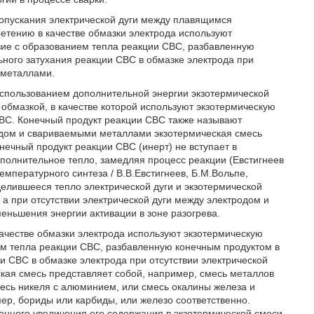
ропускания электрической дуги между плавящимся
етению в качестве обмазки электрода используют
вие с образованием тепла реакции СВС, разбавленную
ьного затухания реакции СВС в обмазке электрода при
 металлами.
использованием дополнительной энергии экзотермической
 обмазкой, в качестве которой используют экзотермическую
ВС. Конечный продукт реакции СВС также называют
одом и свариваемыми металлами экзотермическая смесь
нечный продукт реакции СВС (инерт) не вступает в
полнительное тепло, замедляя процесс реакции (Евстигнеев
мпературного синтеза / В.В.Евстигнеев, Б.М.Вольпе,
ыделившееся тепло электрической дуги и экзотермической
 а при отсутствии электрической дуги между электродом и
ньшения энергии активации в зоне разогрева.
ачестве обмазки электрода используют экзотермическую
ем тепла реакции СВС, разбавленную конечным продуктом в
и СВС в обмазке электрода при отсутствии электрической
кая смесь представляет собой, например, смесь металлов
месь никеля с алюминием, или смесь окалины железа и
р, бориды или карбиды, или железо соответственно.
енного увеличения его содержания в экзотермической смеси.