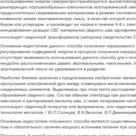
использованием энергии самораспространяющегося высокотемпера
реагирующих порошкообразных компонентов экзотермической сме
предпочтительно свариваемыми материалами в режиме теплового
названном зазоре экзотермическую смесь, в качестве которой испо
бором или углеродом, и производят ее нагрев в течение 6-8 с эл
инициирования реакции СВС материалов сварного шва одновремен
используют сварочный трансформатор (авторское свидетельство С
Основным недостатком данного способа получения неразъемного 
регулирования подводимой энергии в процессе получения неразъе
отсутствует возможность использования данного способа для к по
неудобно расположенными швами: вертикальными, наклонными, п
экзотермической смеси не удерживается в разделке.
Наиболее близким аналогом к предлагаемому изобретению являетс
пропускания электрической дуги между плавящимся металлическ
соединяемых элементов. Выделяемое при этом тепло расплавляет
образования сварного шва. Состав обмазки электрода при распла
окисления и азотирования металла шва, а также легирование напл
используют сварочный генератор или выпрямитель, или сварочны
технология металлов. / Ю.П.Солнцев, В.А.Веселов, В.П.Демьянцевич 
Основным недостатком описанного способа является существенны
тока и обязательного наличия мощного источника питания при ос
Предлагаемый способ решает задачу снижения затрат электроэнер