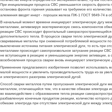
При инициализации процесса СВС уменьшается скорость фронта г
остановка фронта горения указывает на требуемое его количество
алюминия вводят инерт - порошок железа ПЖ-1 ГОСТ 9849-74 в об
В начальный момент времени инициируют электрическую дугу ме
металлами, активизируя экзотермическую смесь компонентов обма
реакции СВС происходит фронтальный самораспространяющийся 
дополнительного тепла. В процессе сварки тепло электрической ду
свариваемые металлы при сниженной потребляемой мощности по 
выключении источника питания электрической дуги, то есть при о
металлами происходит самопроизвольное затухание реакции СВС в
не вступающим в реакцию и уменьшающим энергию активации, а с
возобновления процесса сварки вновь инициируют электрическую д
Применение предлагаемого изобретения позволит использовать 
малой мощности и увеличить производительность труда из-за увел
и электрического разогрева электрической дугой.
Способ сварки металлов путем пропускания электрической дуги 
металлом, отличающийся тем, что в качестве обмазки электрода 
во взаимодействие с образованием тепла реакции самораспростр
разбавленную конечным продуктом реакции, количество которого 
обмазке электрода при отсутствии электрической дуги между эле