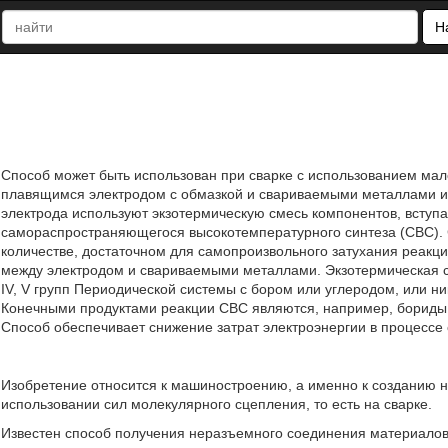
Н
Способ может быть использован при сварке с использованием ма
плавящимся электродом с обмазкой и свариваемыми металлами ин
электрода используют экзотермическую смесь компонентов, вступ
самораспространяющегося высокотемпературного синтеза (СВС).
количестве, достаточном для самопроизвольного затухания реакции
между электродом и свариваемыми металлами. Экзотермическая с
IV, V групп Периодической системы с бором или углеродом, или н
Конечными продуктами реакции СВС являются, например, бориды и
Способ обеспечивает снижение затрат электроэнергии в процессе
Изобретение относится к машиностроению, а именно к созданию 
использовании сил молекулярного сцепления, то есть на сварке.
Известен способ получения неразъемного соединения материалов