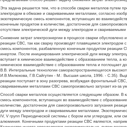
Эта задача решается тем, что в способе сварки металлов путем п
электродом в обмазке и свариваемыми металлами, согласно изобр
экзотермическую смесь компонентов, вступающих во взаимодейст
конечным продуктом в количестве, достаточном для самопроизвол
отсутствии электрической дуги между электродом и свариваемыми
Снижение затрат электроэнергии в процессе сварки обусловлено 
реакции СВС, так как сварку производят плавящимся электродом с
смесь компонентов, разбавленную конечным продуктом реакции С
инертом. После инициирования электрической дуги между электр
вступает в химическое взаимодействие с образованием тепла, а ко
химическое взаимодействие с образованием тепла и поглощает до
В.В. Интегральные технологии самораспространяющегося высокоте
И.В.Милюкова, Г.В.Сайгутин - М.: Высшая школа, 1996. - С.35). В
реакции поступает в зону разогрева, возбуждая фронтальный СВС,
свариваемыми металлами СВС самопроизвольно затухает из-за уме
Способ сварки металлов осуществляется следующим образом. В к
смесь компонентов, вступающих во взаимодействие с образовани
количестве, достаточном для самопроизвольного затухания реакци
дуги между электродом и свариваемыми металлами. Экзотермичес
IV, V групп Периодической системы с бором или углеродом, или с
алюминия. Конечными продуктами реакции СВС являются, наприме
Количество инерта определяется экспериментально, путем постеп