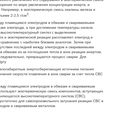
орения по мере увеличения концентрации инерта, и
. Например, в экзотермическую смесь окалины железа и
3
ъеме 2-2,5 г/см
.
жду плавящимся электродом в обмазке и свариваемыми
зки электрода, а при достижении температуры начала
высокотемпературный синтез с выделением
ги и экзотермической реакции расплавляет электрод и
сравнению с наиболее близким аналогом. Затем при
тсутствии последней между электродом и свариваемыми
 обмазке из-за поглощения тепла в зоне реакции инертом,
ледовательно, прекращается процесс сварки. Для
угу.
малогабаритные энергосберегающие источники питания
ичения скорости плавления в зоне сварки за счет тепла СВС
между плавящимся электродом в обмазке и свариваемым
используют экзотермическую смесь компонентов, вступающих
аняющегося высокотемпературного синтеза (СВС),
достаточно для самопроизвольного затухания реакции СВС в
ктродом и свариваемым металлом.