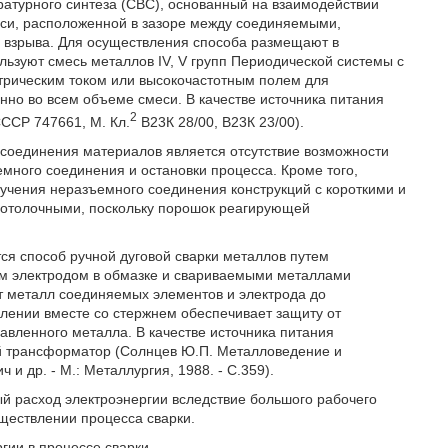
турного синтеза (СВС), основанный на взаимодействии
си, расположенной в зазоре между соединяемыми,
 взрыва. Для осуществления способа размещают в
льзуют смесь металлов IV, V групп Периодической системы с
ектрическим током или высокочастотным полем для
но во всем объеме смеси. В качестве источника питания
2
ССР 747661, М. Кл.
В23К 28/00, В23К 23/00).
соединения материалов является отсутствие возможности
много соединения и остановки процесса. Кроме того,
лучения неразъемного соединения конструкций с короткими и
отолочными, поскольку порошок реагирующей
я способ ручной дуговой сварки металлов путем
им электродом в обмазке и свариваемыми металлами
 металл соединяемых элементов и электрода до
влении вместе со стержнем обеспечивает защиту от
авленного металла. В качестве источника питания
й трансформатор (Солнцев Ю.П. Металловедение и
и др. - М.: Металлургия, 1988. - С.359).
й расход электроэнергии вследствие большого рабочего
уществлении процесса сварки.
гии в процессе сварки.