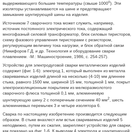
o
выдерживающего большие температуры (свыше 1000
). Эти
изоляторы устанавливаются на шине и предотвращают
замыкание шунтирующей шины на изделия.
Источником 7 сварочного тока может служить, например,
источник постоянного электрического тока, содержащий
многофазный силовой трансформатор, блок силовых тиристоров,
схему фазового управления тиристорами с резистором,
регулирующим величину тока нагрузки, и блок обратной связи
(Никифоров Г.Д. и др. Технология и оборудование сварки
плавлением. -М.: Машиностроение, 1986, с. 254-257).
Устройство для электродуговой сварки металлических изделий
содержит (фиг. 1-6): электрод 1, который выполнен из металла
свариваемых изделий длиной на несколько (4-10) мм длиннее
стыка, равного 1500 мм, шириной 15 мм, толщиной 1 мм, покрыт
электроизоляционным покрытием из мелкоразмолотого
сварочного флюса толщиной 0,1 мм, алюминиевую
2
шунтирующую шину 2 с поперечным сечением 40 мм
, шесть
алюминиевых перемычек 3 и четыре изолятора 6.
Сварка по настоящему изобретению производится следующим
образом. В стыке внахлест или встык свариваемых изделий 5
неподвижно, путем их сжатия, закрепляют устройство для сварки,
как показано на фиг. 1-6. К выводам 4 электрода и шунтирующей