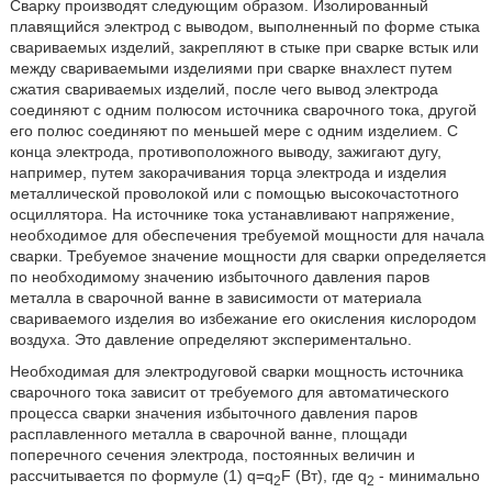
Сварку производят следующим образом. Изолированный
плавящийся электрод с выводом, выполненный по форме стыка
свариваемых изделий, закрепляют в стыке при сварке встык или
между свариваемыми изделиями при сварке внахлест путем
сжатия свариваемых изделий, после чего вывод электрода
соединяют с одним полюсом источника сварочного тока, другой
его полюс соединяют по меньшей мере с одним изделием. С
конца электрода, противоположного выводу, зажигают дугу,
например, путем закорачивания торца электрода и изделия
металлической проволокой или с помощью высокочастотного
осциллятора. На источнике тока устанавливают напряжение,
необходимое для обеспечения требуемой мощности для начала
сварки. Требуемое значение мощности для сварки определяется
по необходимому значению избыточного давления паров
металла в сварочной ванне в зависимости от материала
свариваемого изделия во избежание его окисления кислородом
воздуха. Это давление определяют экспериментально.
Необходимая для электродуговой сварки мощность источника
сварочного тока зависит от требуемого для автоматического
процесса сварки значения избыточного давления паров
расплавленного металла в сварочной ванне, площади
поперечного сечения электрода, постоянных величин и
рассчитывается по формуле (1) q=q
F (Вт), где q
- минимально
2
2