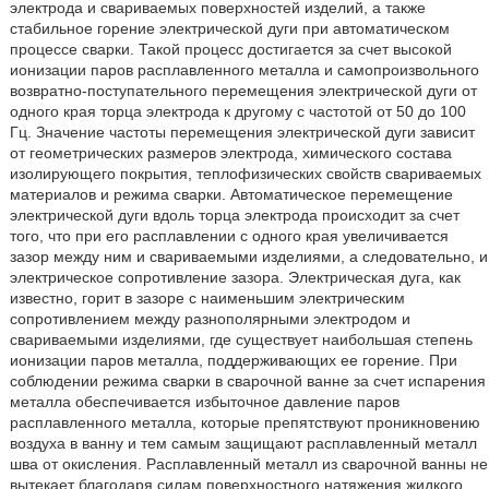
электрода и свариваемых поверхностей изделий, а также
стабильное горение электрической дуги при автоматическом
процессе сварки. Такой процесс достигается за счет высокой
ионизации паров расплавленного металла и самопроизвольного
возвратно-поступательного перемещения электрической дуги от
одного края торца электрода к другому с частотой от 50 до 100
Гц. Значение частоты перемещения электрической дуги зависит
от геометрических размеров электрода, химического состава
изолирующего покрытия, теплофизических свойств свариваемых
материалов и режима сварки. Автоматическое перемещение
электрической дуги вдоль торца электрода происходит за счет
того, что при его расплавлении с одного края увеличивается
зазор между ним и свариваемыми изделиями, а следовательно, и
электрическое сопротивление зазора. Электрическая дуга, как
известно, горит в зазоре с наименьшим электрическим
сопротивлением между разнополярными электродом и
свариваемыми изделиями, где существует наибольшая степень
ионизации паров металла, поддерживающих ее горение. При
соблюдении режима сварки в сварочной ванне за счет испарения
металла обеспечивается избыточное давление паров
расплавленного металла, которые препятствуют проникновению
воздуха в ванну и тем самым защищают расплавленный металл
шва от окисления. Расплавленный металл из сварочной ванны не
вытекает благодаря силам поверхностного натяжения жидкого