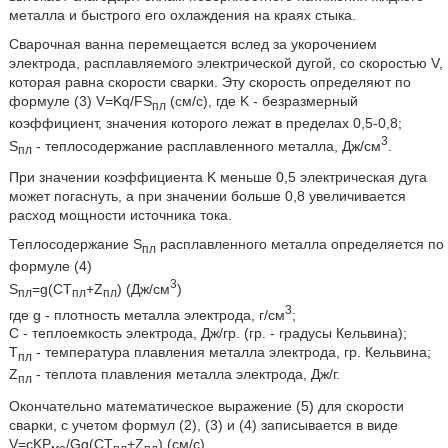
металла и быстрого его охлаждения на краях стыка.
Сварочная ванна перемещается вслед за укорочением
электрода, расплавляемого электрической дугой, со скоростью V,
которая равна скорости сварки. Эту скорость определяют по
формуле (3) V=Kq/FS
(см/с), где K - безразмерный
пл
коэффициент, значения которого лежат в пределах 0,5-0,8;
3
S
- теплосодержание расплавленного металла, Дж/см
.
пл
При значении коэффициента K меньше 0,5 электрическая дуга
может погаснуть, а при значении больше 0,8 увеличивается
расход мощности источника тока.
Теплосодержание S
расплавленного металла определяется по
пл
формуле (4)
3
S
=g(CT
+Z
) (Дж/см
)
пл
пл
пл
3
где g - плотность металла электрода, г/см
;
C - теплоемкость электрода, Дж/гр. (гр. - градусы Кельвина);
T
- температура плавления металла электрода, гр. Кельвина;
пл
Z
- теплота плавления металла электрода, Дж/г.
пл
Окончательно математическое выражение (5) для скорости
сварки, с учетом формул (2), (3) и (4) записывается в виде
V=cKP
/Gg(CT
+Z
) (см/с).