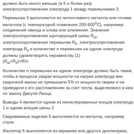
должно быть много меньше (в 5 и более раз)
электросопротивления электрода 1 между перемычками 3.
Перемычка 3 выполняется из легкоплавкого металла или сплава
o
металлов (с температурой плавления 200-600
C), например
соединений свинца и олова или алюминия. Значения
электросопротивления шунтирующей шины R
,
ш
электросопротивления перемычки R
, электросопротивления
п
электрода R
и количество n перемычек на одном электроде
э
должны удовлетворять неравенству (1)
(R
+R
)<R
/n.
ш
п
Количество n перемычек на одном электроде должно быть таким,
чтобы в процессе сварки мощности на нагрев электрода вне
сварочной ванны не превышали 5% от мощности сварки и не
приводили к его расплавлению за счет тепла, выделяемого в нем
по закону Джоуля-Ленца.
Выводы 4 являются одним из неизолированных концов электрода
1 и одним концом шины 2.
Свариваемые изделия 5 выполняются из металла, например
стали.
Изолятор 6 выполняется из керамики или другого диэлектрика,