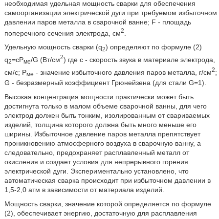
необходимая удельная мощность сварки для обеспечения
самоорганизации электрической дуги при требуемом избыточном
давлении паров металла в сварочной ванне; F - площадь
2
поперечного сечения электрода, см
.
Удельную мощность сварки (q
) определяют по формуле (2)
2
2
q
=cP
/G (Вт/см
) где c - скорость звука в материале электрода,
2
ме
2
см/с; P
- значение избыточного давления паров металла, г/см
;
ме
G - безразмерный коэффициент Грюнейзена (для стали G=1).
Высокая концентрация мощности практически может быть
достигнута только в малом объеме сварочной ванны, для чего
электрод должен быть тонким, изолированным от свариваемых
изделий, толщина которого должна быть много меньше его
ширины. Избыточное давление паров металла препятствует
проникновению атмосферного воздуха в сварочную ванну, а
следовательно, предохраняет расплавленный металл от
окисления и создает условия для непрерывного горения
электрической дуги. Экспериментально установлено, что
автоматическая сварка происходит при избыточном давлении в
1,5-2,0 атм в зависимости от материала изделий.
Мощность сварки, значение которой определяется по формуле
(2), обеспечивает энергию, достаточную для расплавления