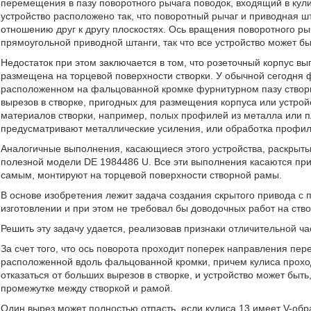
перемещения в пазу поворотного рычага поводок, входящий в кули
устройство расположено так, что поворотный рычаг и приводная 
отношению друг к другу плоскостях. Ось вращения поворотного р
прямоугольной приводной штанги, так что все устройство может б
Недостаток при этом заключается в том, что розеточный корпус в
размещена на торцевой поверхности створки. У обычной сегодня 
расположенном на фальцованной кромке фурнитурном пазу створки
вырезов в створке, пригодных для размещения корпуса или устройс
материалов створки, например, полых профилей из металла или пл
предусматривают металлические усиления, или обработка профил
Аналогичные выполнения, касающиеся этого устройства, раскрыты
полезной модели DE 1984486 U. Все эти выполнения касаются при 
самым, монтируют на торцевой поверхности створной рамы.
В основе изобретения лежит задача создания скрытого привода с 
изготовлении и при этом не требовал бы доводочных работ на ство
Решить эту задачу удается, реализовав признаки отличительной ч
За счет того, что ось поворота проходит поперек направления пе
расположенной вдоль фальцованной кромки, причем кулиса проход
отказаться от больших вырезов в створке, и устройство может бы
промежутке между створкой и рамой.
Один вырез может полностью отпасть, если кулиса 13 имеет V-обр