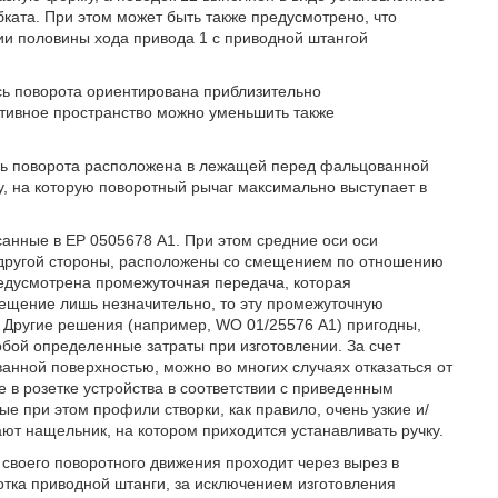
ката. При этом может быть также предусмотрено, что
ии половины хода привода 1 с приводной штангой
.
сь поворота ориентирована приблизительно
ктивное пространство можно уменьшить также
ось поворота расположена в лежащей перед фальцованной
у, на которую поворотный рычаг максимально выступает в
санные в ЕР 0505678 А1. При этом средние оси оси
 с другой стороны, расположены со смещением по отношению
редусмотрена промежуточная передача, которая
ещение лишь незначительно, то эту промежуточную
. Другие решения (например, WO 01/25576 А1) пригодны,
бой определенные затраты при изготовлении. За счет
анной поверхностью, можно во многих случаях отказаться от
в розетке устройства в соответствии с приведенным
ые при этом профили створки, как правило, очень узкие и/
т нащельник, на котором приходится устанавливать ручку.
своего поворотного движения проходит через вырез в
ботка приводной штанги, за исключением изготовления