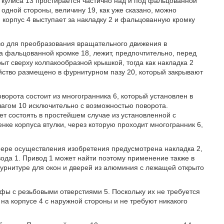
 кулиса 13 простирается частично над и под фальцованной
с одной стороны, величину 19, как уже сказано, можно
ю корпус 4 выступает за накладку 2 и фальцованную кромку
ство для преобразования вращательного движения в
а фальцованной кромке 18, лежит, предпочтительно, перед
ыт сверху колпакообразной крышкой, тогда как накладка 2
йство размещено в фурнитурном пазу 20, который закрывают
поворота состоит из многогранника 6, который установлен в
агом 10 исключительно с возможностью поворота.
т состоять в простейшем случае из установленной с
ке корпуса втулки, через которую проходит многогранник 6,
.
имере осуществления изобретения предусмотрена накладка 2,
ода 1. Привод 1 может найти поэтому применение также в
 фурнитуре для окон и дверей из алюминия с лежащей открыто
апфы с резьбовыми отверстиями 5. Поскольку их не требуется
на корпусе 4 с наружной стороны и не требуют никакого