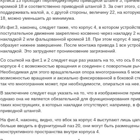
Кулиса 13 проходит перпендикулярно приводной штанге 3, причем
кромкой 18 и соответственно приводной штангой 3. За счет этого, 
поддерживать малой, а, с другой стороны, величину 22, на котору
18, можно уменьшить до минимума.
Из фиг.3, наконец, следует также, что корпус 4, в котором устрой
поступательное движение закреплено косвенно через накладку 2 н
накладкой 2 или фальцованной кромкой 18. При этом корпус 4 закр
образует нижнее завершение. После монтажа привода 1 все устро
накладкой. Это затрудняет проникновение загрязнений.
Со ссылкой на фиг.1 и 2 следует еще раз указать на то, что ось 8 
корпусе 4 с возможностью вращения и соединен с поворотным рыч
Необходимая для этого вращательная опора многогранника 6 може
возможностью вращения и аксиально фиксированной в боковой стен
так что многогранник может, при необходимости, опираться на нее
В заключение следует еще указать на то, что в изображенном пр
однако она не является обязательной для функционирования прив
таких конструкциях, в которых накладки отсутствуют, например, в
приводной штангой.
На фиг.4, наконец, видно, что вбок за корпус 4 выступают лишь ц
больше вводить в фурнитурный паз 20, они могут быть размещены 
конструктивного пространства внутри корпуса 4.