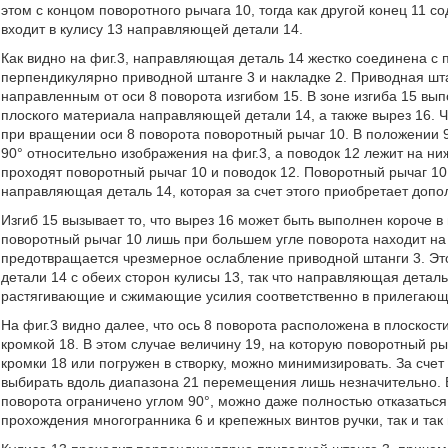
этом с концом поворотного рычага 10, тогда как другой конец 11 
входит в кулису 13 направляющей детали 14.
Как видно на фиг.3, направляющая деталь 14 жестко соединена с п
перпендикулярно приводной штанге 3 и накладке 2. Приводная ш
направленным от оси 8 поворота изгибом 15. В зоне изгиба 15 вы
плоского материала направляющей детали 14, а также вырез 16. Ч
при вращении оси 8 поворота поворотный рычаг 10. В положении 9
90° относительно изображения на фиг.3, а поводок 12 лежит на ни
проходят поворотный рычаг 10 и поводок 12. Поворотный рычаг 10 
направляющая деталь 14, которая за счет этого приобретает допо
Изгиб 15 вызывает то, что вырез 16 может быть выполнен короче 
поворотный рычаг 10 лишь при большем угле поворота находит на 
предотвращается чрезмерное ослабление приводной штанги 3. Эт
детали 14 с обеих сторон кулисы 13, так что направляющая детал
растягивающие и сжимающие усилия соответственно в прилегающ
На фиг.3 видно далее, что ось 8 поворота расположена в плоско
кромкой 18. В этом случае величину 19, на которую поворотный 
кромки 18 или погружен в створку, можно минимизировать. За счет
выбирать вдоль диапазона 21 перемещения лишь незначительно. В
поворота ограничено углом 90°, можно даже полностью отказаться
прохождения многогранника 6 и крепежных винтов ручки, так и та