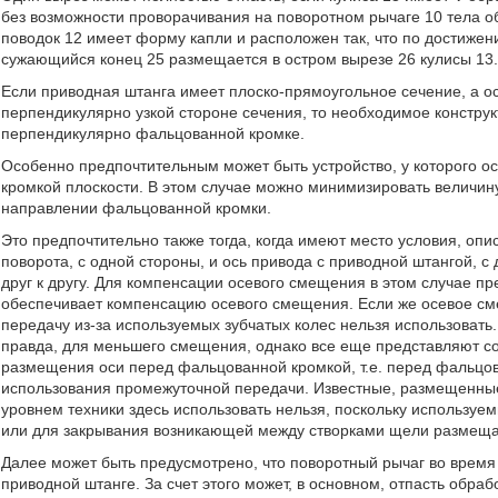
без возможности проворачивания на поворотном рычаге 10 тела об
поводок 12 имеет форму капли и расположен так, что по достижен
сужающийся конец 25 размещается в остром вырезе 26 кулисы 13
Если приводная штанга имеет плоско-прямоугольное сечение, а о
перпендикулярно узкой стороне сечения, то необходимое констру
перпендикулярно фальцованной кромке.
Особенно предпочтительным может быть устройство, у которого 
кромкой плоскости. В этом случае можно минимизировать величин
направлении фальцованной кромки.
Это предпочтительно также тогда, когда имеют место условия, опи
поворота, с одной стороны, и ось привода с приводной штангой,
друг к другу. Для компенсации осевого смещения в этом случае п
обеспечивает компенсацию осевого смещения. Если же осевое см
передачу из-за используемых зубчатых колес нельзя использовать
правда, для меньшего смещения, однако все еще представляют со
размещения оси перед фальцованной кромкой, т.е. перед фальцов
использования промежуточной передачи. Известные, размещенные 
уровнем техники здесь использовать нельзя, поскольку используем
или для закрывания возникающей между створками щели размещаю
Далее может быть предусмотрено, что поворотный рычаг во время 
приводной штанге. За счет этого может, в основном, отпасть обра