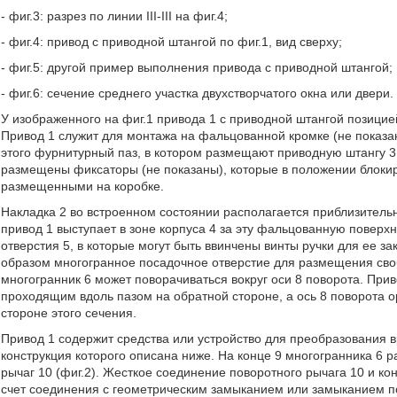
- фиг.3: разрез по линии III-III на фиг.4;
- фиг.4: привод с приводной штангой по фиг.1, вид сверху;
- фиг.5: другой пример выполнения привода с приводной штангой;
- фиг.6: сечение среднего участка двухстворчатого окна или двери.
У изображенного на фиг.1 привода 1 с приводной штангой позицией
Привод 1 служит для монтажа на фальцованной кромке (не показа
этого фурнитурный паз, в котором размещают приводную штангу 3 
размещены фиксаторы (не показаны), которые в положении блокир
размещенными на коробке.
Накладка 2 во встроенном состоянии располагается приблизитель
привод 1 выступает в зоне корпуса 4 за эту фальцованную поверх
отверстия 5, в которые могут быть ввинчены винты ручки для ее з
образом многогранное посадочное отверстие для размещения своб
многогранник 6 может поворачиваться вокруг оси 8 поворота. При
проходящим вдоль пазом на обратной стороне, а ось 8 поворота 
стороне этого сечения.
Привод 1 содержит средства или устройство для преобразования 
конструкция которого описана ниже. На конце 9 многогранника 6
рычаг 10 (фиг.2). Жесткое соединение поворотного рычага 10 и ко
счет соединения с геометрическим замыканием или замыканием по