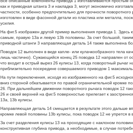
Все описанные компоненты привода 1 изготавливаются простым о
как и приводная штанга 3 и накладка 3, могут экономично изготавли
частности, особенно предпочтительно для прочности поворотного
изготовлен в виде фасонной детали из пластика или металла, пос
усилия.
На фиг.5 изображен другой пример выполнения привода 1. Здесь к
самым, правую 13а и левую 13b половины. За счет большой, так
приводной штанги 3 направляющая деталь 14 также выполнена бо
Поводок 12 выполнен в виде капле- или кулачкообразного тела ка
лишь частично). Сужающийся конец 25 поводка 12 направлен от оси
что входит в острый вырез 26 кулисы 13, когда поворотный рычаг 
приблизительно посередине совершаемого приводом 1 максималь
На пути переключения, исходя из изображенного на фиг.5 исходно
вниз стороной обкатывается по правой ограничительной кромке по
26. При дальнейшем движении поворотного рычага поводок 12 такж
26 и своей верхней на фиг.5 поверхностью прилегает к заостренн
13а, 13b кулисы.
Направляющая деталь 14 смещается в результате этого дальше вп
кромке левой половины 13b кулисы, пока поводок 12 не упрется в
За счет разделения кулисы 13 на проходящие с наклоном полови
конструктивная глубина привода, а необходимые, в случае потребн