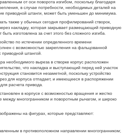
равленным от оси поворота изгибом, поскольку благодаря
крепления, в случае потребности, необходимых деталей на
ние приводной штанги, может быть уменьшен до минимума.
вать также у обычных сегодня профилирований створок,
 через накладку, которая закрывает размещающий приводную
ыть изготовлена за счет этого без сложного изгиба.
ройство по истечении определенного времени
полнен с возможностью закрепления на фальцованной
с приводной штангой.
ера необходимого выреза в створке корпус расположен
оятельство, что накладка и выступающий перед ней участок
нструкция становится незаметной, поскольку устройство
рез для корпуса отпадает, и имеющееся в распоряжении
для расчета привода.
 установлен в корпусе с возможностью вращения и жестко
ие между многогранником и поворотным рычагом, и широко
зображены на фигурах, которые представляют:
аправленным в противоположном направлении многогранником;