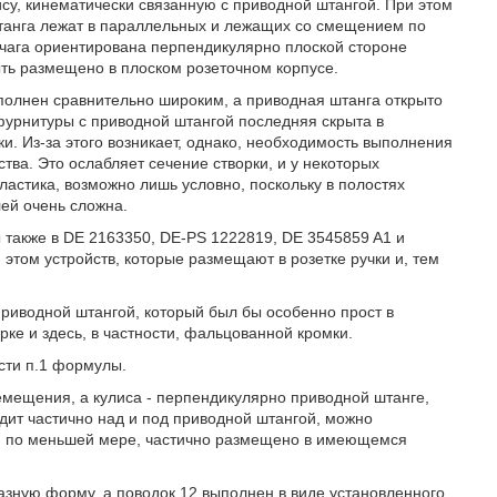
су, кинематически связанную с приводной штангой. При этом
штанга лежат в параллельных и лежащих со смещением по
ычага ориентирована перпендикулярно плоской стороне
ыть размещено в плоском розеточном корпусе.
ыполнен сравнительно широким, а приводная штанга открыто
фурнитуры с приводной штангой последняя скрыта в
. Из-за этого возникает, однако, необходимость выполнения
тва. Это ослабляет сечение створки, и у некоторых
астика, возможно лишь условно, поскольку в полостях
ей очень сложна.
 также в DE 2163350, DE-PS 1222819, DE 3545859 A1 и
этом устройств, которые размещают в розетке ручки и, тем
приводной штангой, который был бы особенно прост в
рке и здесь, в частности, фальцованной кромки.
асти п.1 формулы.
ремещения, а кулиса - перпендикулярно приводной штанге,
ит частично над и под приводной штангой, можно
ть, по меньшей мере, частично размещено в имеющемся
азную форму, а поводок 12 выполнен в виде установленного