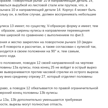
бразом. Поворотный рычаг 10 и направляющая деталь 14,
ваться вырубкой из листовой стали или прутков, что, в
 рычага 10 и направляющей детали 14. Корпус 4 может быть
кольку он, в любом случае, должен воспринимать небольшие
улиса 13 имеет, по существу, V-образную форму и имеет, тем
им образом, ширины кулисы в направлении перемещения
лее широкой по сравнению с выполнением по фиг.3.
чения и жестко закреплен на поворотном рычаге 10 (виден
 8 поворота и рассчитан, а также согласован с кулисой так,
находится в своем положении на 90° и, тем самым,
ного хода.
го положения, поводок 12 своей направленной на чертеже
ловины 13а кулисы, пока конец 25 не войдет в острый вырез
е выворачивается против часовой стрелки из острого выреза
ому вниз среднему отрезку 27, который отделяет половины
раво, а поводок 12 обкатывается по правой ограничительной
 верхний конец половины 13b кулисы.
ны 13а, 13b дополнительно уменьшается требуемая
ости, вырезы могут полностью отпасть.