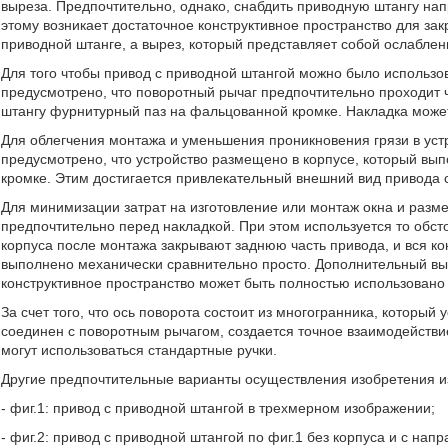
выреза. Предпочтительно, однако, снабдить приводную штангу нап
этому возникает достаточное конструктивное пространство для за
приводной штанге, а вырез, который представляет собой ослабле
Для того чтобы привод с приводной штангой можно было использо
предусмотрено, что поворотный рычаг предпочтительно проходит
штангу фурнитурный паз на фальцованной кромке. Накладка может б
Для облегчения монтажа и уменьшения проникновения грязи в уст
предусмотрено, что устройство размещено в корпусе, который вы
кромке. Этим достигается привлекательный внешний вид привода 
Для минимизации затрат на изготовление или монтаж окна и разм
предпочтительно перед накладкой. При этом используется то обст
корпуса после монтажа закрывают заднюю часть привода, и вся ко
выполнено механически сравнительно просто. Дополнительный вы
конструктивное пространство может быть полностью использовано 
За счет того, что ось поворота состоит из многогранника, который
соединен с поворотным рычагом, создается точное взаимодейств
могут использоваться стандартные ручки.
Другие предпочтительные варианты осуществления изобретения и
- фиг.1: привод с приводной штангой в трехмерном изображении;
- фиг.2: привод с приводной штангой по фиг.1 без корпуса и с н