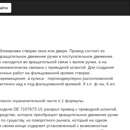
айти
локировки створки окна или двери. Привод состоит из
ращательное движение ручки в поступательное движение.
е находится во вращательной связи с валом ручки, а на
 кинематически связана с приводной штангой. Для создания
дочных работ на фальцованной кромке створки,
 перемещения, а кулиса - перпендикулярно расположенной
стично над и под фальцованной кромкой. 9 з.п. ф-лы, 6 ил.
ласно ограничительной части п.1 формулы.
модели DE 7107673 U1 раскрыт привод с приводной штангой,
едство, которое преобразует вращательное движение ручки
 по существу, из поворотного рычага, который на одном
ом своем конце содержит установленный с возможностью