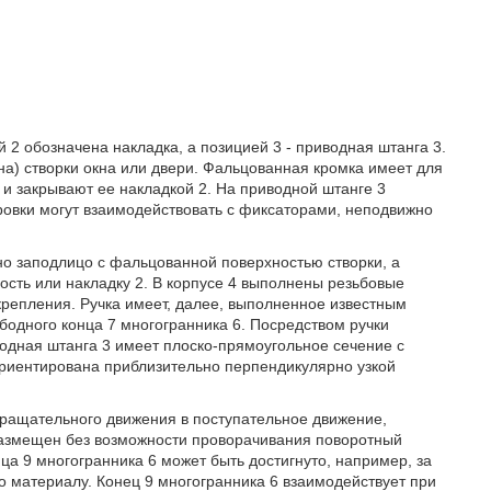
 2 обозначена накладка, а позицией 3 - приводная штанга 3.
на) створки окна или двери. Фальцованная кромка имеет для
и закрывают ее накладкой 2. На приводной штанге 3
овки могут взаимодействовать с фиксаторами, неподвижно
но заподлицо с фальцованной поверхностью створки, а
ность или накладку 2. В корпусе 4 выполнены резьбовые
акрепления. Ручка имеет, далее, выполненное известным
одного конца 7 многогранника 6. Посредством ручки
водная штанга 3 имеет плоско-прямоугольное сечение с
ориентирована приблизительно перпендикулярно узкой
вращательного движения в поступательное движение,
 размещен без возможности проворачивания поворотный
нца 9 многогранника 6 может быть достигнуто, например, за
 материалу. Конец 9 многогранника 6 взаимодействует при