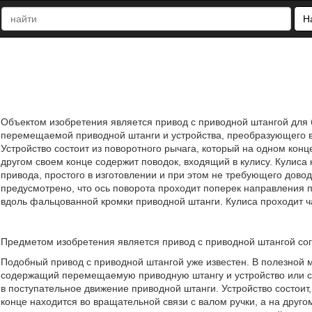
Н
Объектом изобретения является привод с приводной штангой для б
перемещаемой приводной штанги и устройства, преобразующего в
Устройство состоит из поворотного рычага, который на одном конц
другом своем конце содержит поводок, входящий в кулису. Кулиса
привода, простого в изготовлении и при этом не требующего дово
предусмотрено, что ось поворота проходит поперек направления
вдоль фальцованной кромки приводной штанги. Кулиса проходит ча
Предметом изобретения является привод с приводной штангой сог
Подобный привод с приводной штангой уже известен. В полезной 
содержащий перемещаемую приводную штангу и устройство или ср
в поступательное движение приводной штанги. Устройство состоит,
конце находится во вращательной связи с валом ручки, а на друг