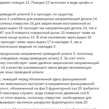
содержит поводок 12. Поводок 12 выполнен в виде цапфы и
риводной штангой 3 и проходит, по существу,
танга 3 снабжена для размещения направляющей детали 14
полнены отверстия 16 для закрепления изготовленной из
ерез вырез 16 проходят как направляющая деталь 14, так и
0° оси 8 поворота поворотный рычаг 10 повернут также на
жнем конце кулисы 13. В этом положении через вырез 16
проходит также через вырез 17 в накладке 3, как и
лнительное ведение по накладке 2.
в продольном направлении приводной штанги 3, поскольку
отводимую назад приводную штангу 3. За счет этого
ому способствует также двойное закрепление направляющей
ь 14 в качестве усиливающего звена вводит возникающие
ие зоны приводной штанги.
сти, лежащей перед обозначенной здесь фальцованной
рычаг максимально выступает в направлении фальцованной
 этого, обозначенный на фиг.3 фурнитурный паз 20 требуется
 некоторых случаях, когда поворотное движение оси 8
 от этого выреза, поскольку отверстия, необходимые для
к вызывают частичное раскрытие фурнитурного паза 20.