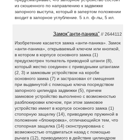
из скошенного по направлению к задвижке
запорного выступа, который в запертом положении
входит в запорное углубление. 5 з.п. ф-лы, 5 ил.
Замок"анти-паника"
// 2644112
Изобретение касается замка «анти-паника». Замок
«анти-паника», открываемый ключом или кнопкой,
в котором в корпусе основного замка (1)
предусмотрен толкатель приводной штанги (8),
который жестко соединен с приводными штангами
(2, 3) и замковым устройством на коробе
основного замка (7) и застрахован от смещения
при выдвинутой с помощью ключа посредством
запорного цилиндра задвижки (5), причем
замковое устройство выполнено с возможностью
разблокировки ключом, при этом замковое
устройство имеет в корпусе основного замка (1)
стопорную защелку (14), приводимую пружиной в
положение «блокировка», отличающийся тем, что
стопорная защелка (14) сконструирована с
возможностью отодвигаться назад с помощью
рычага (12), приводимого в действие цилиндром