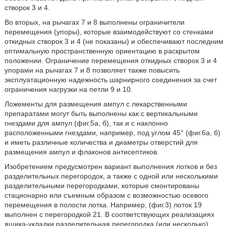
створок 3 и 4.
Во вторых, на рычагах 7 и 8 выполнены ограничители
перемещения (упоры), которые взаимодействуют со стенками
откидных створок 3 и 4 (не показаны) и обеспечивают последним
оптимальную пространственную ориентацию в раскрытом
положении. Ограничение перемещения откидных створок 3 и 4
упорами на рычагах 7 и 8 позволяет также повысить
эксплуатационную надежность шарнирного соединения за счет
ограничения нагрузки на петли 9 и 10.
Ложементы для размещения ампул с лекарственными
препаратами могут быть выполнены как с вертикальными
гнездами для ампул (фиг.5а, б), так и с наклонно
расположенными гнездами, например, под углом 45° (фиг.6а, б)
и иметь различные количества и диаметры отверстий для
размещения ампул и флаконов антисептиков.
Изобретением предусмотрен вариант выполнения лотков и без
разделительных перегородок, а также с одной или несколькими
разделительными перегородками, которые смонтированы
стационарно или съемным образом с возможностью осевого
перемещения в полости лотка. Например, (фиг.3) лоток 19
выполнен с перегородкой 21. В соответствующих реализациях
ящика-укладки разделительная перегородка (или несколько)