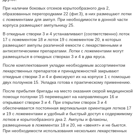
При наличии боковых отсеков корытообразного дна 2,
образованных перегородками 22 (фиг.3), в них размещают лотки
с ложементами для ампул. При необходимости в донной части
корпуса размещают ампульницу 25.
В откидные створки 3 и 4 устанавливают (соответственно) лоток
17 с ложементом 18 и лоток 19 с ложементом 20, в которых
размещают ампулы различной емкости с лекарственными и
антисептическими препаратами. Лотки с ложементами могут
размещаться в откидных створках 3 и 4 в два яруса.
После комплектования укладки необходимым ассортиментом
лекарственных препаратов и принадлежностей закрывают
откидные створки 3 и 4 и фиксируют их на корпусе 1 с помощью
двух ползунков 15. Укладка готова к практическому применению.
После прибытия бригады на место оказания скорой медицинской
помощи ползунки 15 перемещают на направляющих 16 и
открывают створки 3 и 4. При открытии створок 3 и 4
обеспечивается постоянная вертикальная ориентация лотков 17
и 19 с ложементами и удобный и быстрый доступ к содержимому
лотков и корытообразного дна 2. Ампулы и флаконы,
размещенные в ложементах 18 и 20, не «звенят» и не бьются.
При необходимости использования нескольких лекарственных