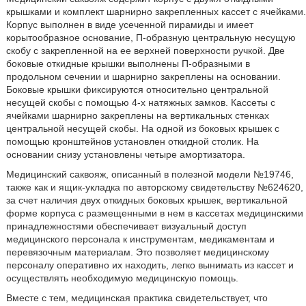
крышками и комплект шарнирно закрепленных кассет с ячейками.
Корпус выполнен в виде усеченной пирамиды и имеет
корытообразное основание, П-образную центральную несущую
скобу с закрепленной на ее верхней поверхности ручкой. Две
боковые откидные крышки выполнены П-образными в
продольном сечении и шарнирно закреплены на основании.
Боковые крышки фиксируются относительно центральной
несущей скобы с помощью 4-х натяжных замков. Кассеты с
ячейками шарнирно закреплены на вертикальных стенках
центральной несущей скобы. На одной из боковых крышек с
помощью кронштейнов установлен откидной столик. На
основании снизу установлены четыре амортизатора.
Медицинский саквояж, описанный в полезной модели №19746,
также как и ящик-укладка по авторскому свидетельству №624620,
за счет наличия двух откидных боковых крышек, вертикальной
форме корпуса с размещенными в нем в кассетах медицинскими
принадлежностями обеспечивает визуальный доступ
медицинского персонала к инструментам, медикаментам и
перевязочным материалам. Это позволяет медицинскому
персоналу оперативно их находить, легко вынимать из кассет и
осуществлять необходимую медицинскую помощь.
Вместе с тем, медицинская практика свидетельствует, что