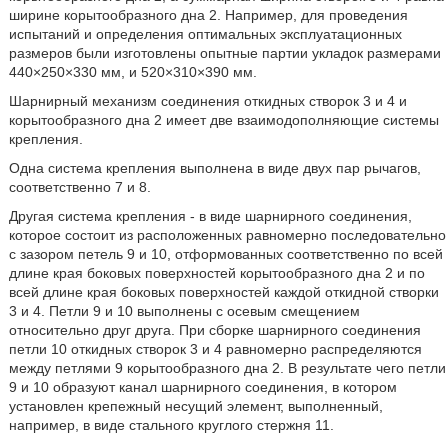
ширине корытообразного дна 2. Например, для проведения
испытаний и определения оптимальных эксплуатационных
размеров были изготовлены опытные партии укладок размерами
440×250×330 мм, и 520×310×390 мм.
Шарнирный механизм соединения откидных створок 3 и 4 и
корытообразного дна 2 имеет две взаимодополняющие системы
крепления.
Одна система крепления выполнена в виде двух пар рычагов,
соответственно 7 и 8.
Другая система крепления - в виде шарнирного соединения,
которое состоит из расположенных равномерно последовательно
с зазором петель 9 и 10, отформованных соответственно по всей
длине края боковых поверхностей корытообразного дна 2 и по
всей длине края боковых поверхностей каждой откидной створки
3 и 4. Петли 9 и 10 выполнены с осевым смещением
относительно друг друга. При сборке шарнирного соединения
петли 10 откидных створок 3 и 4 равномерно распределяются
между петлями 9 корытообразного дна 2. В результате чего петли
9 и 10 образуют канал шарнирного соединения, в котором
установлен крепежный несущий элемент, выполненный,
например, в виде стального круглого стержня 11.