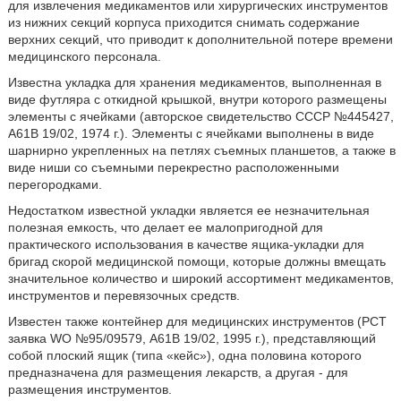
для извлечения медикаментов или хирургических инструментов
из нижних секций корпуса приходится снимать содержание
верхних секций, что приводит к дополнительной потере времени
медицинского персонала.
Известна укладка для хранения медикаментов, выполненная в
виде футляра с откидной крышкой, внутри которого размещены
элементы с ячейками (авторское свидетельство СССР №445427,
А61В 19/02, 1974 г.). Элементы с ячейками выполнены в виде
шарнирно укрепленных на петлях съемных планшетов, а также в
виде ниши со съемными перекрестно расположенными
перегородками.
Недостатком известной укладки является ее незначительная
полезная емкость, что делает ее малопригодной для
практического использования в качестве ящика-укладки для
бригад скорой медицинской помощи, которые должны вмещать
значительное количество и широкий ассортимент медикаментов,
инструментов и перевязочных средств.
Известен также контейнер для медицинских инструментов (РСТ
заявка WO №95/09579, А61В 19/02, 1995 г.), представляющий
собой плоский ящик (типа «кейс»), одна половина которого
предназначена для размещения лекарств, а другая - для
размещения инструментов.