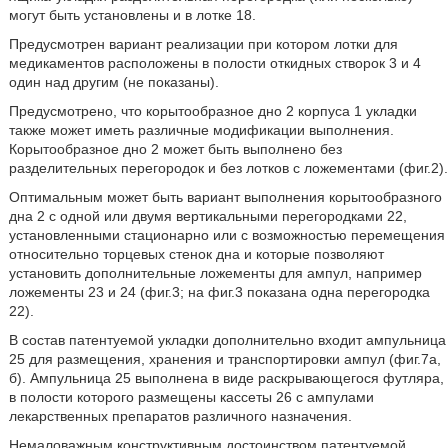
могут быть установлены и в лотке 18.
Предусмотрен вариант реализации при котором лотки для
медикаментов расположены в полости откидных створок 3 и 4
один над другим (не показаны).
Предусмотрено, что корытообразное дно 2 корпуса 1 укладки
также может иметь различные модификации выполнения.
Корытообразное дно 2 может быть выполнено без
разделительных перегородок и без лотков с ложементами (фиг.2).
Оптимальным может быть вариант выполнения корытообразного
дна 2 с одной или двумя вертикальными перегородками 22,
установленными стационарно или с возможностью перемещения
относительно торцевых стенок дна и которые позволяют
установить дополнительные ложементы для ампул, например
ложементы 23 и 24 (фиг.3; на фиг.3 показана одна перегородка
22).
В состав патентуемой укладки дополнительно входит ампульница
25 для размещения, хранения и транспортировки ампул (фиг.7а,
б). Ампульница 25 выполнена в виде раскрывающегося футляра,
в полости которого размещены кассеты 26 с ампулами
лекарственных препаратов различного назначения.
Немаловажным конструктивным достоинством патентуемой