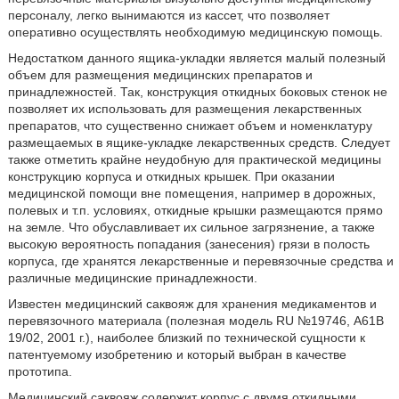
персоналу, легко вынимаются из кассет, что позволяет
оперативно осуществлять необходимую медицинскую помощь.
Недостатком данного ящика-укладки является малый полезный
объем для размещения медицинских препаратов и
принадлежностей. Так, конструкция откидных боковых стенок не
позволяет их использовать для размещения лекарственных
препаратов, что существенно снижает объем и номенклатуру
размещаемых в ящике-укладке лекарственных средств. Следует
также отметить крайне неудобную для практической медицины
конструкцию корпуса и откидных крышек. При оказании
медицинской помощи вне помещения, например в дорожных,
полевых и т.п. условиях, откидные крышки размещаются прямо
на земле. Что обуславливает их сильное загрязнение, а также
высокую вероятность попадания (занесения) грязи в полость
корпуса, где хранятся лекарственные и перевязочные средства и
различные медицинские принадлежности.
Известен медицинский саквояж для хранения медикаментов и
перевязочного материала (полезная модель RU №19746, А61В
19/02, 2001 г.), наиболее близкий по технической сущности к
патентуемому изобретению и который выбран в качестве
прототипа.
Медицинский саквояж содержит корпус с двумя откидными