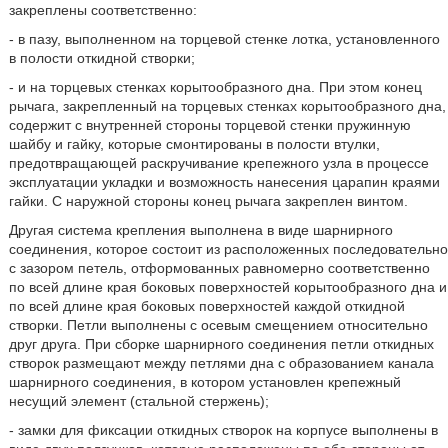
закреплены соответственно:
- в пазу, выполненном на торцевой стенке лотка, установленного
в полости откидной створки;
- и на торцевых стенках корытообразного дна. При этом конец
рычага, закрепленный на торцевых стенках корытообразного дна,
содержит с внутренней стороны торцевой стенки пружинную
шайбу и гайку, которые смонтированы в полости втулки,
предотвращающей раскручивание крепежного узла в процессе
эксплуатации укладки и возможность нанесения царапин краями
гайки. С наружной стороны конец рычага закреплен винтом.
Другая система крепления выполнена в виде шарнирного
соединения, которое состоит из расположенных последовательно
с зазором петель, отформованных равномерно соответственно
по всей длине края боковых поверхностей корытообразного дна и
по всей длине края боковых поверхностей каждой откидной
створки. Петли выполнены с осевым смещением относительно
друг друга. При сборке шарнирного соединения петли откидных
створок размещают между петлями дна с образованием канала
шарнирного соединения, в котором установлен крепежный
несущий элемент (стальной стержень);
- замки для фиксации откидных створок на корпусе выполнены в