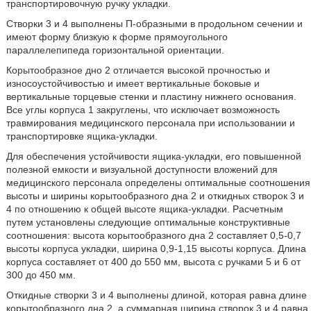
транспортировочную ручку укладки.
Створки 3 и 4 выполнены П-образными в продольном сечении и
имеют форму близкую к форме прямоугольного
параллелепипеда горизонтальной ориентации.
Корытообразное дно 2 отличается высокой прочностью и
износоустойчивостью и имеет вертикальные боковые и
вертикальные торцевые стенки и пластину нижнего основания.
Все углы корпуса 1 закруглены, что исключает возможность
травмирования медицинского персонала при использовании и
транспортировке ящика-укладки.
Для обеспечения устойчивости ящика-укладки, его повышенной
полезной емкости и визуальной доступности вложений для
медицинского персонала определены оптимальные соотношения
высоты и ширины корытообразного дна 2 и откидных створок 3 и
4 по отношению к общей высоте ящика-укладки. Расчетным
путем установлены следующие оптимальные конструктивные
соотношения: высота корытообразного дна 2 составляет 0,5-0,7
высоты корпуса укладки, ширина 0,9-1,15 высоты корпуса. Длина
корпуса составляет от 400 до 550 мм, высота с ручками 5 и 6 от
300 до 450 мм.
Откидные створки 3 и 4 выполнены длиной, которая равна длине
корытообразного дна 2, а суммарная ширина створок 3 и 4 равна