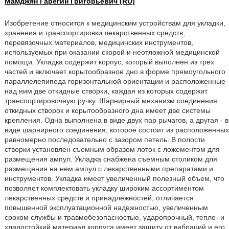
Мамджян Гарегин Григорьевич (RU)
Изобретение относится к медицинским устройствам для укладки,
хранения и транспортировки лекарственных средств,
перевязочных материалов, медицинских инструментов,
используемых при оказании скорой и неотложной медицинской
помощи. Укладка содержит корпус, который выполнен из трех
частей и включает корытообразное дно в форме прямоугольного
параллелепипеда горизонтальной ориентации и расположенные
над ним две откидные створки, каждая из которых содержит
транспортировочную ручку. Шарнирный механизм соединения
откидных створок и корытообразного дна имеет две системы
крепления. Одна выполнена в виде двух пар рычагов, а другая - в
виде шарнирного соединения, которое состоит из расположенных
равномерно последовательно с зазором петель. В полости
створки установлен съемным образом лоток с ложементом для
размещения ампул. Укладка снабжена съемным столиком для
размещения на нем ампул с лекарственными препаратами и
инструментов. Укладка имеет увеличенный полезный объем, что
позволяет комплектовать укладку широким ассортиментом
лекарственных средств и принадлежностей, отличается
повышенной эксплуатационной надежностью, увеличенным
сроком службы и травмобезопасностью, ударопрочный, тепло- и
хладостойкий материал корпуса имеет защиту от вибраций и его