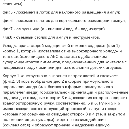
сечением);
фиг.5 - ложемент в лоток для наклонного размещения ампул;
фиг.6 - ложемент в лоток для вертикального размещения ампул;
фиг.7 - ампульница (а - внешний вид, б - вид изнутри).
Фиг.8 - съемный столик для ампул и инструментов.
Укладка врача скорой медицинской помощи содержит (фиг.1)
корпус 1, который изготавливают из высокопрочного холодо- и
теплостойкого пищевого АБС-пластика с добавлением
суперконцентратов пигментов, предназначенных для контактов с
пищевыми продуктами или для изготовления детских игрушек.
Корпус 1 конструктивно выполнен из трех частей и включает
(фиг.2, 3) корытообразное дно 2 в форме прямоугольного
параллелепипеда (или близкого к форме прямоугольного
параллелепипеда) горизонтальной ориентации и расположенные
над ним две откидные створки 3 и 4, каждая из которых содержит
транспортировочную ручку, соответственно, 5 и 6. Ручки 5 и 6
имеют каждая соответствующий крепежный выступ и гнездо,
которые при соединении откидных створок 3 и 4 (т.е. в закрытом
положении ящика-укладки) входят во взаимодействие
(сочленяются) и образуют прочную и надежную единую