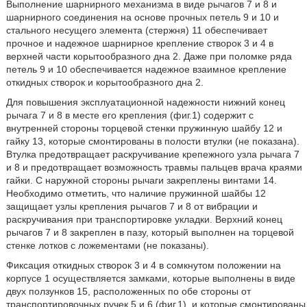
Выполнение шарнирного механизма в виде рычагов 7 и 8 и
шарнирного соединения на основе прочных петель 9 и 10 и
стального несущего элемента (стержня) 11 обеспечивает
прочное и надежное шарнирное крепление створок 3 и 4 в
верхней части корытообразного дна 2. Даже при поломке ряда
петель 9 и 10 обеспечивается надежное взаимное крепление
откидных створок и корытообразного дна 2.
Для повышения эксплуатационной надежности нижний конец
рычага 7 и 8 в месте его крепления (фиг.1) содержит с
внутренней стороны торцевой стенки пружинную шайбу 12 и
гайку 13, которые смонтированы в полости втулки (не показана).
Втулка предотвращает раскручивание крепежного узла рычага 7
и 8 и предотвращает возможность травмы пальцев врача краями
гайки. С наружной стороны рычаги закреплены винтами 14.
Необходимо отметить, что наличие пружинной шайбы 12
защищает узлы крепления рычагов 7 и 8 от вибрации и
раскручивания при транспортировке укладки. Верхний конец
рычагов 7 и 8 закреплен в пазу, который выполнен на торцевой
стенке лотков с ложементами (не показаны).
Фиксация откидных створок 3 и 4 в сомкнутом положении на
корпусе 1 осуществляется замками, которые выполнены в виде
двух ползунков 15, расположенных по обе стороны от
транспортировочных ручек 5 и 6 (фиг.1), и которые смонтированы