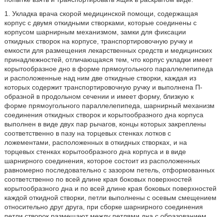
1. Укладка врача скорой медицинской помощи, содержащая
корпус с двумя откидными створками, которые соединены с
корпусом шарнирным механизмом, замки для фиксации
откидных створок на корпусе, транспортировочную ручку и
емкости для размещения лекарственных средств и медицинских
принадлежностей, отличающаяся тем, что корпус укладки имеет
корытообразное дно в форме прямоугольного параллелепипеда
и расположенные над ним две откидные створки, каждая из
которых содержит транспортировочную ручку и выполнена П-
образной в продольном сечении и имеет форму, близкую к
форме прямоугольного параллелепипеда, шарнирный механизм
соединения откидных створок и корытообразного дна корпуса
выполнен в виде двух пар рычагов, концы которых закреплены
соответственно в пазу на торцевых стенках лотков с
ложементами, расположенных в откидных створках, и на
торцевых стенках корытообразного дна корпуса и в виде
шарнирного соединения, которое состоит из расположенных
равномерно последовательно с зазором петель, отформованных
соответственно по всей длине края боковых поверхностей
корытообразного дна и по всей длине края боковых поверхностей
каждой откидной створки, петли выполнены с осевым смещением
относительно друг друга, при сборке шарнирного соединения
петли створок размещают между петлями дна с образованием