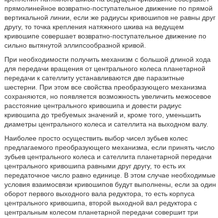
прямолинейное возвратно-поступательное движение по прямой
вертикальной линии, если же радиусы кривошипов не равны друг
другу, то точка крепления натяжного шкива на ведущем
кривошипе совершает возвратно-поступательное движение по
сильно вытянутой эллипсообразной кривой.
При необходимости получить механизм с большой длиной хода
для передачи вращения от центрального колеса планетарной
передачи к сателлиту устанавливаются две паразитные
шестерни. При этом все свойства преобразующего механизма
сохраняются, но появляется возможность увеличить межосевое
расстояние центрального кривошипа и довести радиус
кривошипа до требуемых значений и, кроме того, уменьшить
диаметры центрального колеса и сателлита на выходном валу.
Наиболее просто осуществить выбор чисел зубьев колес
предлагаемого преобразующего механизма, если принять число
зубьев центрального колеса и сателлита планетарной передачи
центрального кривошипа равными друг другу, то есть их
передаточное число равно единице. В этом случае необходимые
условия взаимосвязи кривошипов будут выполнены, если за один
оборот первого выходного вала редуктора, то есть корпуса
центрального кривошипа, второй выходной вал редуктора с
центральным колесом планетарной передачи совершит три