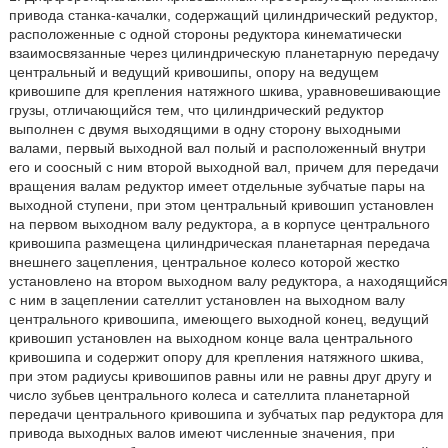
привода станка-качалки, содержащий цилиндрический редуктор,
расположенные с одной стороны редуктора кинематически
взаимосвязанные через цилиндрическую планетарную передачу
центральный и ведущий кривошипы, опору на ведущем
кривошипе для крепления натяжного шкива, уравновешивающие
грузы, отличающийся тем, что цилиндрический редуктор
выполнен с двумя выходящими в одну сторону выходными
валами, первый выходной вал полый и расположенный внутри
его и соосный с ним второй выходной вал, причем для передачи
вращения валам редуктор имеет отдельные зубчатые пары на
выходной ступени, при этом центральный кривошип установлен
на первом выходном валу редуктора, а в корпусе центрального
кривошипа размещена цилиндрическая планетарная передача
внешнего зацепления, центральное колесо которой жестко
установлено на втором выходном валу редуктора, а находящийся
с ним в зацеплении сателлит установлен на выходном валу
центрального кривошипа, имеющего выходной конец, ведущий
кривошип установлен на выходном конце вала центрального
кривошипа и содержит опору для крепления натяжного шкива,
при этом радиусы кривошипов равны или не равны друг другу и
число зубьев центрального колеса и сателлита планетарной
передачи центрального кривошипа и зубчатых пар редуктора для
привода выходных валов имеют численные значения, при