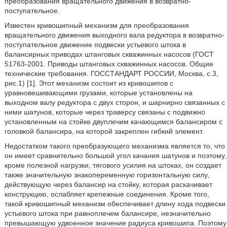
преобразования вращательного движения в возвратно-
поступательное.
Известен кривошипный механизм для преобразования
вращательного движения выходного вала редуктора в возвратно-
поступательное движение подвески устьевого штока в
балансирных приводах штанговых скважинных насосов (ГОСТ
51763-2001. Приводы штанговых скважинных насосов. Общие
технические требования. ГОССТАНДАРТ РОССИИ, Москва, с.3,
рис.1) [1]. Этот механизм состоит из кривошипов с
уравновешивающими грузами, которые установлены на
выходном валу редуктора с двух сторон, и шарнирно связанных с
ними шатунов, которые через траверсу связаны с подвижно
установленным на стойке двуплечим качающимся балансиром с
головкой балансира, на которой закреплен гибкий элемент.
Недостатком такого преобразующего механизма является то, что
он имеет сравнительно большой угол качания шатунов и поэтому,
кроме полезной нагрузки, тягового усилия на штоках, он создает
также значительную знакопеременную горизонтальную силу,
действующую через балансир на стойку, которая раскачивает
конструкцию, ослабляет крепежные соединения. Кроме того,
такой кривошипный механизм обеспечивает длину хода подвески
устьевого штока при равноплечем балансире, незначительно
превышающую удвоенное значение радиуса кривошипа. Поэтому