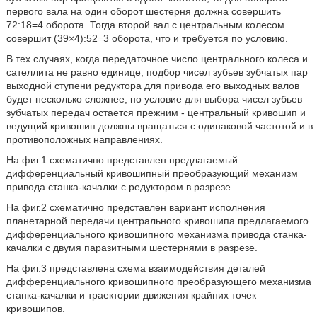
первого вала на один оборот шестерня должна совершить
72:18=4 оборота. Тогда второй вал с центральным колесом
совершит (39×4):52=3 оборота, что и требуется по условию.
В тех случаях, когда передаточное число центрального колеса и
сателлита не равно единице, подбор чисел зубьев зубчатых пар
выходной ступени редуктора для привода его выходных валов
будет несколько сложнее, но условие для выбора чисел зубьев
зубчатых передач остается прежним - центральный кривошип и
ведущий кривошип должны вращаться с одинаковой частотой и в
противоположных направлениях.
На фиг.1 схематично представлен предлагаемый
дифференциальный кривошипный преобразующий механизм
привода станка-качалки с редуктором в разрезе.
На фиг.2 схематично представлен вариант исполнения
планетарной передачи центрального кривошипа предлагаемого
дифференциального кривошипного механизма привода станка-
качалки с двумя паразитными шестернями в разрезе.
На фиг.3 представлена схема взаимодействия деталей
дифференциального кривошипного преобразующего механизма
станка-качалки и траектории движения крайних точек
кривошипов.