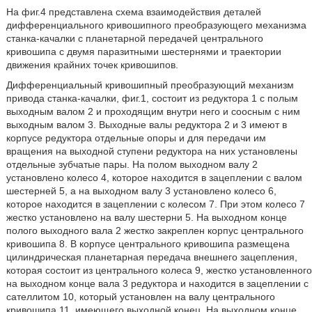
На фиг.4 представлена схема взаимодействия деталей
дифференциального кривошипного преобразующего механизма
станка-качалки с планетарной передачей центрального
кривошипа с двумя паразитными шестернями и траектории
движения крайних точек кривошипов.
Дифференциальный кривошипный преобразующий механизм
привода станка-качалки, фиг.1, состоит из редуктора 1 с полым
выходным валом 2 и проходящим внутри него и соосным с ним
выходным валом 3. Выходные валы редуктора 2 и 3 имеют в
корпусе редуктора отдельные опоры и для передачи им
вращения на выходной ступени редуктора на них установлены
отдельные зубчатые пары. На полом выходном валу 2
установлено колесо 4, которое находится в зацеплении с валом
шестерней 5, а на выходном валу 3 установлено колесо 6,
которое находится в зацеплении с колесом 7. При этом колесо 7
жестко установлено на валу шестерни 5. На выходном конце
полого выходного вала 2 жестко закреплен корпус центрального
кривошипа 8. В корпусе центрального кривошипа размещена
цилиндрическая планетарная передача внешнего зацепления,
которая состоит из центрального колеса 9, жестко установленного
на выходном конце вала 3 редуктора и находится в зацеплении с
сателлитом 10, который установлен на валу центрального
кривошипа 11, имеющего выходной конец. На выходном конце