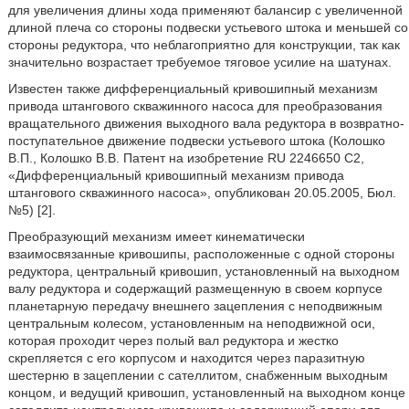
для увеличения длины хода применяют балансир с увеличенной
длиной плеча со стороны подвески устьевого штока и меньшей со
стороны редуктора, что неблагоприятно для конструкции, так как
значительно возрастает требуемое тяговое усилие на шатунах.
Известен также дифференциальный кривошипный механизм
привода штангового скважинного насоса для преобразования
вращательного движения выходного вала редуктора в возвратно-
поступательное движение подвески устьевого штока (Колошко
В.П., Колошко В.В. Патент на изобретение RU 2246650 С2,
«Дифференциальный кривошипный механизм привода
штангового скважинного насоса», опубликован 20.05.2005, Бюл.
№5) [2].
Преобразующий механизм имеет кинематически
взаимосвязанные кривошипы, расположенные с одной стороны
редуктора, центральный кривошип, установленный на выходном
валу редуктора и содержащий размещенную в своем корпусе
планетарную передачу внешнего зацепления с неподвижным
центральным колесом, установленным на неподвижной оси,
которая проходит через полый вал редуктора и жестко
скрепляется с его корпусом и находится через паразитную
шестерню в зацеплении с сателлитом, снабженным выходным
концом, и ведущий кривошип, установленный на выходном конце