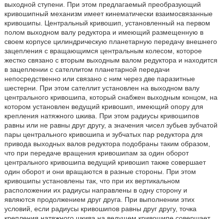
выходной ступени. При этом предлагаемый преобразующий
кривошипный механизм имеет кинематически взаимосвязанные
кривошипы. Центральный кривошип, установленный на первом
полом выходном валу редуктора и имеющий размещенную в
своем корпусе цилиндрическую планетарную передачу внешнего
зацепления с вращающимся центральным колесом, которое
жестко связано с вторым выходным валом редуктора и находится
в зацеплении с сателлитом планетарной передачи
непосредственно или связано с ним через две паразитные
шестерни. При этом сателлит установлен на выходном валу
центрального кривошипа, который снабжен выходным концом, на
котором установлен ведущий кривошип, имеющий опору для
крепления натяжного шкива. При этом радиусы кривошипов
равны или не равны друг другу, а значения чисел зубьев зубчатой
пары центрального кривошипа и зубчатых пар редуктора для
привода выходных валов редуктора подобраны таким образом,
что при передаче вращения кривошипам за один оборот
центрального кривошипа ведущий кривошип также совершает
один оборот и они вращаются в разные стороны. При этом
кривошипы установлены так, что при их вертикальном
расположении их радиусы направлены в одну сторону и
являются продолжением друг друга. При выполнении этих
условий, если радиусы кривошипов равны друг другу, точка
крепления натяжного шкива на ведущем кривошипе совершает