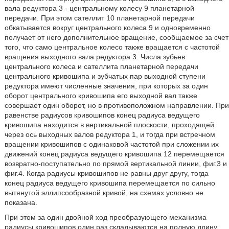
вала редуктора 3 - центральному колесу 9 планетарной
передачи. При этом сателлит 10 планетарной передачи
обкатывается вокруг центрального колеса 9 и одновременно
получает от него дополнительное вращение, сообщаемое за счет
того, что само центральное колесо также вращается с частотой
вращения выходного вала редуктора 3. Числа зубьев
центрального колеса и сателлита планетарной передачи
центрального кривошипа и зубчатых пар выходной ступени
редуктора имеют численные значения, при которых за один
оборот центрального кривошипа его выходной вал также
совершает один оборот, но в противоположном направлении. При
равенстве радиусов кривошипов конец радиуса ведущего
кривошипа находится в вертикальной плоскости, проходящей
через ось выходных валов редуктора 1, и тогда при встречном
вращении кривошипов с одинаковой частотой при сложении их
движений конец радиуса ведущего кривошипа 12 перемещается
возвратно-поступательно по прямой вертикальной линии, фиг.3 и
фиг.4. Когда радиусы кривошипов не равны друг другу, тогда
конец радиуса ведущего кривошипа перемещается по сильно
вытянутой эллипсообразной кривой, на схемах условно не
показана.
При этом за один двойной ход преобразующего механизма
радиусы кривошипов один раз складываются на полную длину,