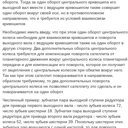
оборота. Тогда за один оборот центрального кривошипа его
выходной вал вместе с ведущим кривошипом также совершит
один оборот вокруг своей оси, но в противоположном
направлении, что и требуется из условий взаимосвязи
кривошипов.
Необходимо иметь ввиду, что при этом один оборот центрального
колеса необходим для взаимосвязи кривошипов и поворота
выходного вала с ведущим кривошипом также на один оборот в
другую сторону. Два дополнительных оборота центрального
колеса требуются для компенсации поворота сателлита от
планетарного движения вокруг центрального колеса планетарной
передачи и для компенсации его поворота, которое он получает
от зацепления с центральным колесом при обкатке вокруг него.
Так как при этом сателлит поворачивается в направлении,
обратном требуемому, то два дополнительных поворота
центрального колеса не позволяют сателлиту это сделать и он
поворачивается на один оборот.
Численный пример: зубчатая пара выходной ступени редуктора
для привода первого выходного вала - число зубьев колеса 72,
число зубьев шестерни 18. Зубчатая пара выходной ступени
редуктора для привода второго вала редуктора - число зубьев
колеса 52, число зубьев шестерни 39. Поскольку шестерни этих
зубчатых пар вращаются с одной частотой, то для поворота