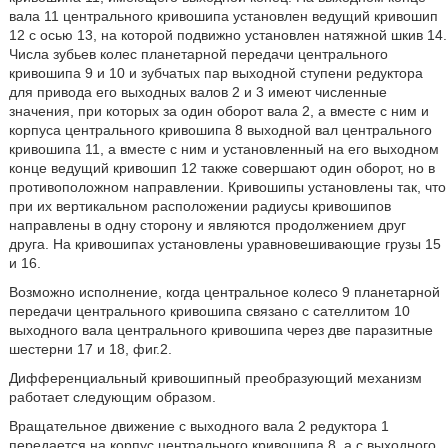
вала 11 центрального кривошипа установлен ведущий кривошип
12 с осью 13, на которой подвижно установлен натяжной шкив 14.
Числа зубьев колес планетарной передачи центрального
кривошипа 9 и 10 и зубчатых пар выходной ступени редуктора
для привода его выходных валов 2 и 3 имеют численные
значения, при которых за один оборот вала 2, а вместе с ним и
корпуса центрального кривошипа 8 выходной вал центрального
кривошипа 11, а вместе с ним и установленный на его выходном
конце ведущий кривошип 12 также совершают один оборот, но в
противоположном направлении. Кривошипы установлены так, что
при их вертикальном расположении радиусы кривошипов
направлены в одну сторону и являются продолжением друг
друга. На кривошипах установлены уравновешивающие грузы 15
и 16.
Возможно исполнение, когда центральное колесо 9 планетарной
передачи центрального кривошипа связано с сателлитом 10
выходного вала центрального кривошипа через две паразитные
шестерни 17 и 18, фиг.2.
Дифференциальный кривошипный преобразующий механизм
работает следующим образом.
Вращательное движение с выходного вала 2 редуктора 1
передается на корпус центрального кривошипа 8, а с выходного