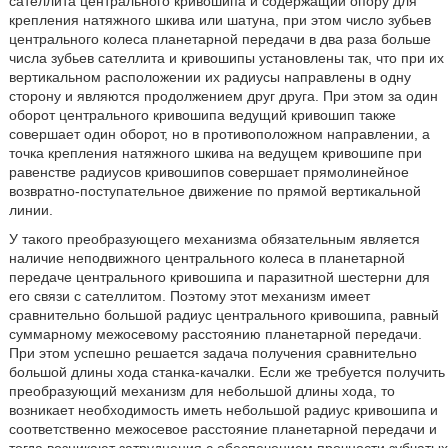
сателлита центрального кривошипа и содержащий опору для
крепления натяжного шкива или шатуна, при этом число зубьев
центрального колеса планетарной передачи в два раза больше
числа зубьев сателлита и кривошипы установлены так, что при их
вертикальном расположении их радиусы направлены в одну
сторону и являются продолжением друг друга. При этом за один
оборот центрального кривошипа ведущий кривошип также
совершает один оборот, но в противоположном направлении, а
точка крепления натяжного шкива на ведущем кривошипе при
равенстве радиусов кривошипов совершает прямолинейное
возвратно-поступательное движение по прямой вертикальной
линии.
У такого преобразующего механизма обязательным является
наличие неподвижного центрального колеса в планетарной
передаче центрального кривошипа и паразитной шестерни для
его связи с сателлитом. Поэтому этот механизм имеет
сравнительно большой радиус центрального кривошипа, равный
суммарному межосевому расстоянию планетарной передачи.
При этом успешно решается задача получения сравнительно
большой длины хода станка-качалки. Если же требуется получить
преобразующий механизм для небольшой длины хода, то
возникает необходимость иметь небольшой радиус кривошипа и
соответственно межосевое расстояние планетарной передачи и