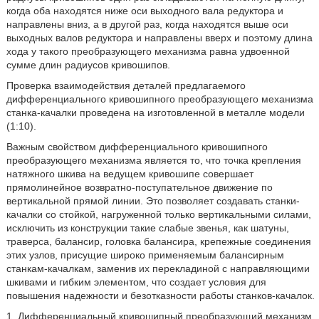
когда оба находятся ниже оси выходного вала редуктора и
направлены вниз, а в другой раз, когда находятся выше оси
выходных валов редуктора и направлены вверх и поэтому длина
хода у такого преобразующего механизма равна удвоенной
сумме длин радиусов кривошипов.
Проверка взаимодействия деталей предлагаемого
дифференциального кривошипного преобразующего механизма
станка-качалки проведена на изготовленной в металле модели
(1:10).
Важным свойством дифференциального кривошипного
преобразующего механизма является то, что точка крепления
натяжного шкива на ведущем кривошипе совершает
прямолинейное возвратно-поступательное движение по
вертикальной прямой линии. Это позволяет создавать станки-
качалки со стойкой, нагруженной только вертикальными силами,
исключить из конструкции такие слабые звенья, как шатуны,
траверса, балансир, головка балансира, крепежные соединения
этих узлов, присущие широко применяемым балансирным
станкам-качалкам, заменив их перекладиной с направляющими
шкивами и гибким элементом, что создает условия для
повышения надежности и безотказности работы станков-качалок.
1. Дифференциальный кривошипный преобразующий механизм