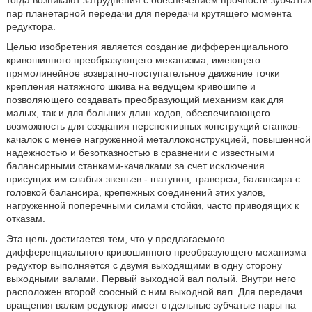
тогда возникают затруднения с обеспечением прочности зубчатых
пар планетарной передачи для передачи крутящего момента
редуктора.
Целью изобретения является создание дифференциального
кривошипного преобразующего механизма, имеющего
прямолинейное возвратно-поступательное движение точки
крепления натяжного шкива на ведущем кривошипе и
позволяющего создавать преобразующий механизм как для
малых, так и для больших длин ходов, обеспечивающего
возможность для создания перспективных конструкций станков-
качалок с менее нагруженной металлоконструкцией, повышенной
надежностью и безотказностью в сравнении с известными
балансирными станками-качалками за счет исключения
присущих им слабых звеньев - шатунов, траверсы, балансира с
головкой балансира, крепежных соединений этих узлов,
нагруженной поперечными силами стойки, часто приводящих к
отказам.
Эта цель достигается тем, что у предлагаемого
дифференциального кривошипного преобразующего механизма
редуктор выполняется с двумя выходящими в одну сторону
выходными валами. Первый выходной вал полый. Внутри него
расположен второй соосный с ним выходной вал. Для передачи
вращения валам редуктор имеет отдельные зубчатые пары на