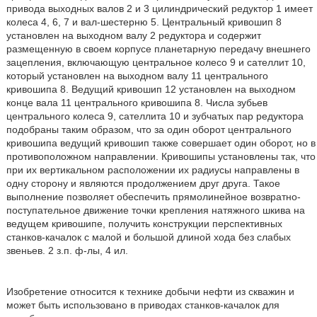
привода выходных валов 2 и 3 цилиндрический редуктор 1 имеет
колеса 4, 6, 7 и вал-шестерню 5. Центральный кривошип 8
установлен на выходном валу 2 редуктора и содержит
размещенную в своем корпусе планетарную передачу внешнего
зацепления, включающую центральное колесо 9 и сателлит 10,
который установлен на выходном валу 11 центрального
кривошипа 8. Ведущий кривошип 12 установлен на выходном
конце вала 11 центрального кривошипа 8. Числа зубьев
центрального колеса 9, сателлита 10 и зубчатых пар редуктора
подобраны таким образом, что за один оборот центрального
кривошипа ведущий кривошип также совершает один оборот, но в
противоположном направлении. Кривошипы установлены так, что
при их вертикальном расположении их радиусы направлены в
одну сторону и являются продолжением друг друга. Такое
выполнение позволяет обеспечить прямолинейное возвратно-
поступательное движение точки крепления натяжного шкива на
ведущем кривошипе, получить конструкции перспективных
станков-качалок с малой и большой длиной хода без слабых
звеньев. 2 з.п. ф-лы, 4 ил.
Изобретение относится к технике добычи нефти из скважин и
может быть использовано в приводах станков-качалок для