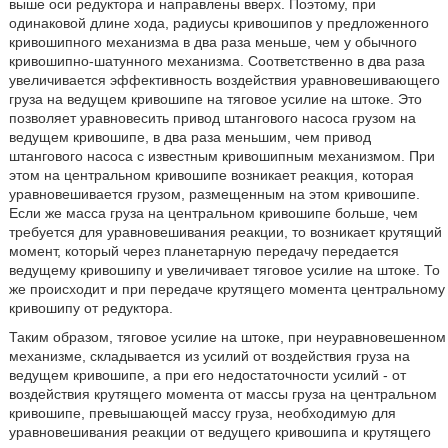
выше оси редуктора и направлены вверх. Поэтому, при
одинаковой длине хода, радиусы кривошипов у предложенного
кривошипного механизма в два раза меньше, чем у обычного
кривошипно-шатунного механизма. Соответственно в два раза
увеличивается эффективность воздействия уравновешивающего
груза на ведущем кривошипе на тяговое усилие на штоке. Это
позволяет уравновесить привод штангового насоса грузом на
ведущем кривошипе, в два раза меньшим, чем привод
штангового насоса с известным кривошипным механизмом. При
этом на центральном кривошипе возникает реакция, которая
уравновешивается грузом, размещенным на этом кривошипе.
Если же масса груза на центральном кривошипе больше, чем
требуется для уравновешивания реакции, то возникает крутящий
момент, который через планетарную передачу передается
ведущему кривошипу и увеличивает тяговое усилие на штоке. То
же происходит и при передаче крутящего момента центральному
кривошипу от редуктора.
Таким образом, тяговое усилие на штоке, при неуравновешенном
механизме, складывается из усилий от воздействия груза на
ведущем кривошипе, а при его недостаточности усилий - от
воздействия крутящего момента от массы груза на центральном
кривошипе, превышающей массу груза, необходимую для
уравновешивания реакции от ведущего кривошипа и крутящего