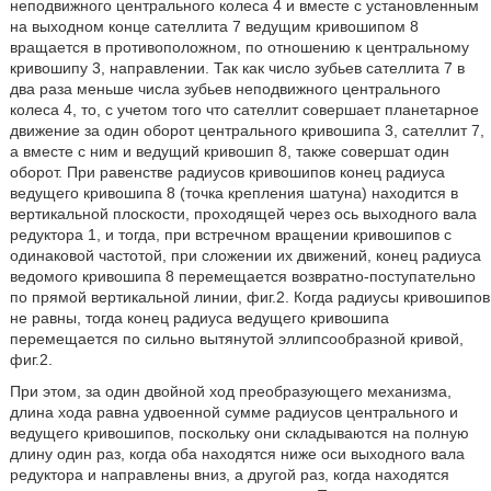
неподвижного центрального колеса 4 и вместе с установленным
на выходном конце сателлита 7 ведущим кривошипом 8
вращается в противоположном, по отношению к центральному
кривошипу 3, направлении. Так как число зубьев сателлита 7 в
два раза меньше числа зубьев неподвижного центрального
колеса 4, то, с учетом того что сателлит совершает планетарное
движение за один оборот центрального кривошипа 3, сателлит 7,
а вместе с ним и ведущий кривошип 8, также совершат один
оборот. При равенстве радиусов кривошипов конец радиуса
ведущего кривошипа 8 (точка крепления шатуна) находится в
вертикальной плоскости, проходящей через ось выходного вала
редуктора 1, и тогда, при встречном вращении кривошипов с
одинаковой частотой, при сложении их движений, конец радиуса
ведомого кривошипа 8 перемещается возвратно-поступательно
по прямой вертикальной линии, фиг.2. Когда радиусы кривошипов
не равны, тогда конец радиуса ведущего кривошипа
перемещается по сильно вытянутой эллипсообразной кривой,
фиг.2.
При этом, за один двойной ход преобразующего механизма,
длина хода равна удвоенной сумме радиусов центрального и
ведущего кривошипов, поскольку они складываются на полную
длину один раз, когда оба находятся ниже оси выходного вала
редуктора и направлены вниз, а другой раз, когда находятся