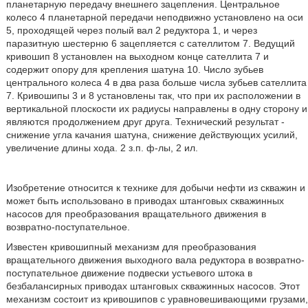
планетарную передачу внешнего зацепления. Центральное
колесо 4 планетарной передачи неподвижно установлено на оси
5, проходящей через полый вал 2 редуктора 1, и через
паразитную шестерню 6 зацепляется с сателлитом 7. Ведущий
кривошип 8 установлен на выходном конце сателлита 7 и
содержит опору для крепления шатуна 10. Число зубьев
центрального колеса 4 в два раза больше числа зубьев сателлита
7. Кривошипы 3 и 8 установлены так, что при их расположении в
вертикальной плоскости их радиусы направлены в одну сторону и
являются продолжением друг друга. Технический результат -
снижение угла качания шатуна, снижение действующих усилий,
увеличение длины хода. 2 з.п. ф-лы, 2 ил.
Изобретение относится к технике для добычи нефти из скважин и
может быть использовано в приводах штанговых скважинных
насосов для преобразования вращательного движения в
возвратно-поступательное.
Известен кривошипный механизм для преобразования
вращательного движения выходного вала редуктора в возвратно-
поступательное движение подвески устьевого штока в
безбалансирных приводах штанговых скважинных насосов. Этот
механизм состоит из кривошипов с уравновешивающими грузами,