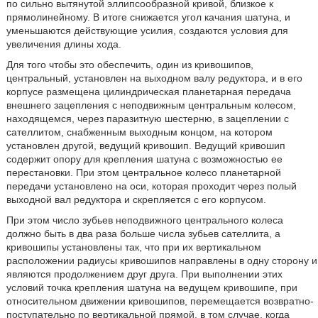
по сильно вытянутой эллипсообразной кривой, близкое к
прямолинейному. В итоге снижается угол качания шатуна, и
уменьшаются действующие усилия, создаются условия для
увеличения длины хода.
Для того чтобы это обеспечить, один из кривошипов,
центральный, установлен на выходном валу редуктора, и в его
корпусе размещена цилиндрическая планетарная передача
внешнего зацепления с неподвижным центральным колесом,
находящемся, через паразитную шестерню, в зацеплении с
сателлитом, снабженным выходным концом, на котором
установлен другой, ведущий кривошип. Ведущий кривошип
содержит опору для крепления шатуна с возможностью ее
перестановки. При этом центральное колесо планетарной
передачи установлено на оси, которая проходит через полый
выходной вал редуктора и скрепляется с его корпусом.
При этом число зубьев неподвижного центрального колеса
должно быть в два раза больше числа зубьев сателлита, а
кривошипы установлены так, что при их вертикальном
расположении радиусы кривошипов направлены в одну сторону и
являются продолжением друг друга. При выполнении этих
условий точка крепления шатуна на ведущем кривошипе, при
относительном движении кривошипов, перемещается возвратно-
поступательно по вертикальной прямой, в том случае, когда