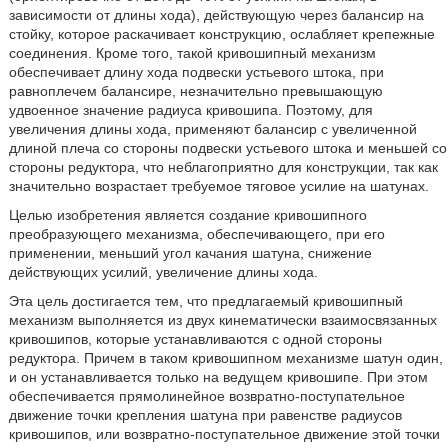
зависимости от длины хода), действующую через балансир на
стойку, которое раскачивает конструкцию, ослабляет крепежные
соединения. Кроме того, такой кривошипный механизм
обеспечивает длину хода подвески устьевого штока, при
равноплечем балансире, незначительно превышающую
удвоенное значение радиуса кривошипа. Поэтому, для
увеличения длины хода, применяют балансир с увеличенной
длиной плеча со стороны подвески устьевого штока и меньшей со
стороны редуктора, что неблагоприятно для конструкции, так как
значительно возрастает требуемое тяговое усилие на шатунах.
Целью изобретения является создание кривошипного
преобразующего механизма, обеспечивающего, при его
применении, меньший угол качания шатуна, снижение
действующих усилий, увеличение длины хода.
Эта цель достигается тем, что предлагаемый кривошипный
механизм выполняется из двух кинематически взаимосвязанных
кривошипов, которые устанавливаются с одной стороны
редуктора. Причем в таком кривошипном механизме шатун один,
и он устанавливается только на ведущем кривошипе. При этом
обеспечивается прямолинейное возвратно-поступательное
движение точки крепления шатуна при равенстве радиусов
кривошипов, или возвратно-поступательное движение этой точки