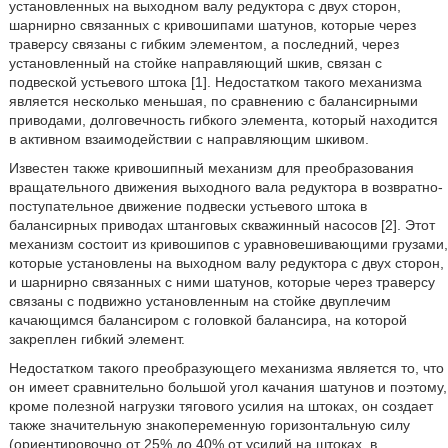
установленных на выходном валу редуктора с двух сторон,
шарнирно связанных с кривошипами шатунов, которые через
траверсу связаны с гибким элементом, а последний, через
установленный на стойке направляющий шкив, связан с
подвеской устьевого штока [1]. Недостатком такого механизма
является несколько меньшая, по сравнению с балансирными
приводами, долговечность гибкого элемента, который находится
в активном взаимодействии с направляющим шкивом.
Известен также кривошипный механизм для преобразования
вращательного движения выходного вала редуктора в возвратно-
поступательное движение подвески устьевого штока в
балансирных приводах штанговых скважинный насосов [2]. Этот
механизм состоит из кривошипов с уравновешивающими грузами,
которые установлены на выходном валу редуктора с двух сторон,
и шарнирно связанных с ними шатунов, которые через траверсу
связаны с подвижно установленным на стойке двуплечим
качающимся балансиром с головкой балансира, на которой
закреплен гибкий элемент.
Недостатком такого преобразующего механизма является то, что
он имеет сравнительно большой угол качания шатунов и поэтому,
кроме полезной нагрузки тягового усилия на штоках, он создает
также значительную знакопеременную горизонтальную силу
(ориентировочно от 25% до 40% от усилий на штоках, в