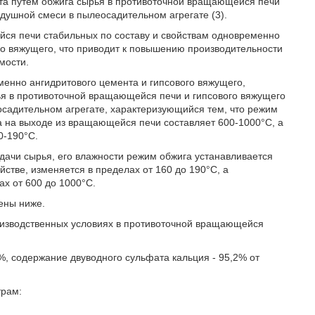
та путем обжига сырья в противоточной вращающейся печи
душной смеси в пылеосадительном агрегате (3).
йся печи стабильных по составу и свойствам одновременно
го вяжущего, что приводит к повышению производительности
мости.
менно ангидритового цемента и гипсового вяжущего,
я в противоточной вращающейся печи и гипсового вяжущего
садительном агрегате, характеризующийся тем, что режим
а на выходе из вращающейся печи составляет 600-1000°С, а
0-190°С.
одачи сырья, его влажности режим обжига устанавливается
стве, изменяется в пределах от 160 до 190°С, а
х от 600 до 1000°С.
ены ниже.
оизводственных условиях в противоточной вращающейся
%, содержание двуводного сульфата кальция - 95,2% от
трам: