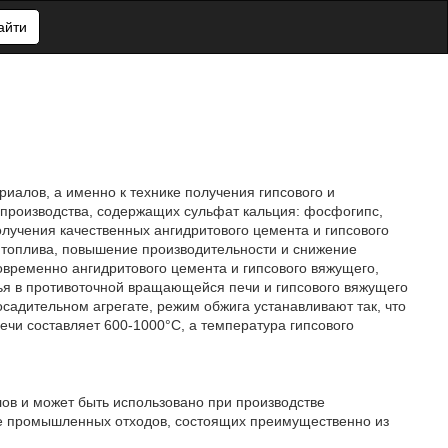
айти
риалов, а именно к технике получения гипсового и
 производства, содержащих сульфат кальция: фосфогипс,
получения качественных ангидритового цемента и гипсового
 топлива, повышение производительности и снижение
временно ангидритового цемента и гипсового вяжущего,
я в противоточной вращающейся печи и гипсового вяжущего
садительном агрегате, режим обжига устанавливают так, что
чи составляет 600-1000°С, а температура гипсового
ов и может быть использовано при производстве
сле промышленных отходов, состоящих преимущественно из