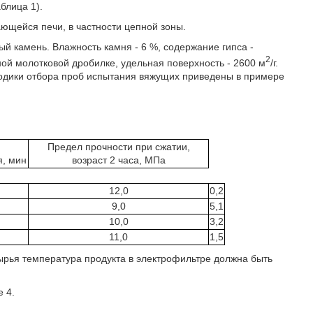
блица 1).
щейся печи, в частности цепной зоны.
ый камень. Влажность камня - 6 %, содержание гипса -
2
й молотковой дробилке, удельная поверхность - 2600 м
/г.
одики отбора проб испытания вяжущих приведены в примере
Предел прочности при сжатии,
я, мин
возраст 2 часа, МПа
12,0
0,2
9,0
5,1
10,0
3,2
11,0
1,5
сырья температура продукта в электрофильтре должна быть
 4.