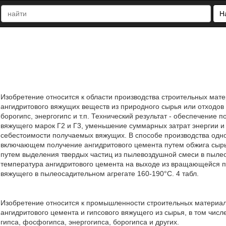
Н
Изобретение относится к области производства строительных мате
ангидритового вяжущих веществ из природного сырья или отходов
борогипс, энергогипс и т.п. Технический результат - обеспечение 
вяжущего марок Г2 и Г3, уменьшение суммарных затрат энергии и
себестоимости получаемых вяжущих. В способе производства одно
включающем получение ангидритового цемента путем обжига сырь
путем выделения твердых частиц из пылевоздушной смеси в пылео
температура ангидритового цемента на выходе из вращающейся пе
вяжущего в пылеосадительном агрегате 160-190°С. 4 табл.
Изобретение относится к промышленности строительных материал
ангидритового цемента и гипсового вяжущего из сырья, в том чи
гипса, фосфогипса, энергогипса, борогипса и других.