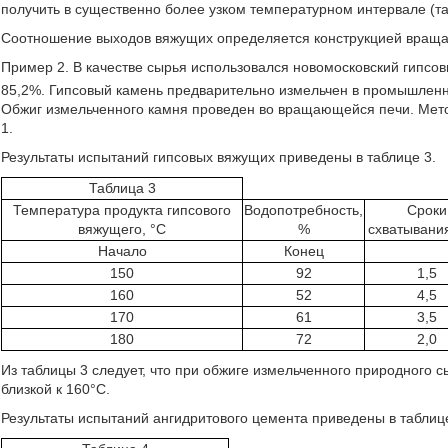
получить в существенно более узком температурном интервале (та
Соотношение выходов вяжущих определяется конструкцией вращаю
Пример 2. В качестве сырья использовался новомосковский гипсов
85,2%. Гипсовый камень предварительно измельчен в промышленно
Обжиг измельченного камня проведен во вращающейся печи. Мет
1.
Результаты испытаний гипсовых вяжущих приведены в таблице 3.
Таблица 3
Температура продукта гипсового
Водопотребность,
Сроки
вяжущего, °С
%
схватывани
Начало
Конец
150
92
1,5
160
52
4,5
170
61
3,5
180
72
2,0
Из таблицы 3 следует, что при обжиге измельченного природного 
близкой к 160°С.
Результаты испытаний ангидритового цемента приведены в таблице