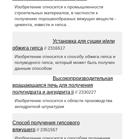
Изобретение относится к промышленности
строительных материалов, в частности к
получению порошкообразных вяжущих веществ -
цемента, извести и гипса. .
Установка для сушки и/или
обжига гипса
// 2316517
Изобретение относится к способу обжига гипса и
полуводного гипса, который может быть получен
данным способом
Высокопроизводительная
вращающаяся печь для получения
полугидрата и ангидрита ii
// 2330227
Изобретение относится к области производства
ангидритной штукатурки
Способ получения гипсового
вяжущего
// 2351557
Изобретение относится к способам получения