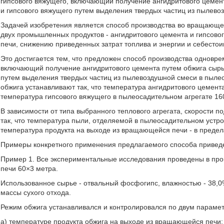
гипсового вяжущего, включающий получение ангидритового цемен
и гипсового вяжущего путем выделения твердых частиц из пылевоз
Задачей изобретения является способ производства во вращающе
двух промышленных продуктов - ангидритового цемента и гипсово
печи, снижению приведенных затрат топлива и энергии и себестои
Это достигается тем, что предложен способ производства одновре
включающий получение ангидритового цемента путем обжига сырь
путем выделения твердых частиц из пылевоздушной смеси в пылео
обжига устанавливают так, что температура ангидритового цемент
температура гипсового вяжущего в пылеосадительном агрегате 16
В зависимости от типа выбранного теплового агрегата, скорости п
так, что температура пыли, отделяемой в пылеосадительном устрой
температура продукта на выходе из вращающейся печи - в предела
Примеры конкретного применения предлагаемого способа привед
Пример 1. Все экспериментальные исследования проведены в пр
печи 60×3 метра.
Использованное сырье - отвальный фосфогипс, влажностью - 38,0
массы сухого отхода.
Режим обжига устанавливался и контролировался по двум параме
а) температуре продукта обжига на выходе из вращающейся печи;