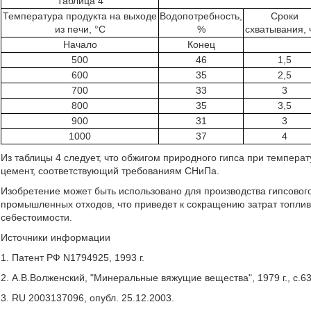
Таблица 4
Температура продукта на выходе
Водопотребность,
Сроки
из печи, °С
%
схватывания, 
Начало
Конец
500
46
1,5
600
35
2,5
700
33
3
800
35
3,5
900
31
3
1000
37
4
Из таблицы 4 следует, что обжигом природного гипса при темпера
цемент, соответствующий требованиям СНиПа.
Изобретение может быть использовано для производства гипсовог
промышленных отходов, что приведет к сокращению затрат топли
себестоимости.
Источники информации
1. Патент РФ N1794925, 1993 г.
2. А.В.Волженский, "Минеральные вяжущие вещества", 1979 г., с.63
3. RU 2003137096, опубл. 25.12.2003.