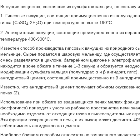
Вяжущие вещества, состоящие из сульфатов кальция, по составу и
1. Гипсовые вяжущие, состоящие преимущественно из полуводног
гипса (CaSO
·2H
O) при температуре не выше 190°С.
4
2
2. Ангидритовые вяжущие, состоящие преимущественно из нераст
температуре 400-900°С.
Известен способ производства гипсовых вяжущих из природного 
мельнице. Сырье подается в шаровую мельницу, где осуществляет
смесь разделяется в циклоне, батарейном циклоне и электрофиль
находится в зоне обжига в течение 1-3 секунд и образуется неод
модификации сульфата кальция (полугидрат, α и β ангидрит, гипс)
ангидритовый цемент, состоящий преимущественно из β ангидрита,
Известно, что ангидритовый цемент получают обжигом окускован
печах (2).
Использование при обжиге во вращающихся печах мелких фракци
фосфогипса) приводит к уносу из рабочего пространства печи зна
необходимо отделить от отходящих газов в пылеосадительных агре
Эти фракции возвращаются в печь, а их выход может достигать 4
себестоимость ангидритового цемента.
Наиболее близким способом относительно заявленного является 