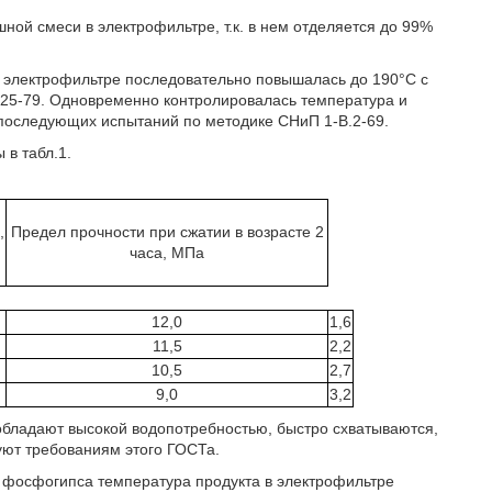
ной смеси в электрофильтре, т.к. в нем отделяется до 99%
в электрофильтре последовательно повышалась до 190°С с
25-79. Одновременно контролировалась температура и
последующих испытаний по методике СНиП 1-В.2-69.
 в табл.1.
,
Предел прочности при сжатии в возрасте 2
часа, МПа
12,0
1,6
11,5
2,2
10,5
2,7
9,0
3,2
обладают высокой водопотребностью, быстро схватываются,
уют требованиям этого ГОСТа.
из фосфогипса температура продукта в электрофильтре