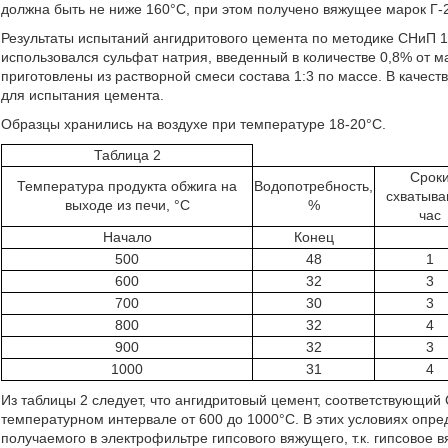
должна быть не ниже 160°С, при этом получено вяжущее марок Г-2
Результаты испытаний ангидритового цемента по методике СНиП 1-
использовался сульфат натрия, введенный в количестве 0,8% от 
приготовлены из растворной смеси состава 1:3 по массе. В качес
для испытания цемента.
Образцы хранились на воздухе при температуре 18-20°С.
Таблица 2
Срок
Температура продукта обжига на
Водопотребность,
схватыва
выходе из печи, °C
%
час
Начало
Конец
500
48
1
600
32
3
700
30
3
800
32
4
900
32
3
1000
31
4
Из таблицы 2 следует, что ангидритовый цемент, соответствующи
температурном интервале от 600 до 1000°С. В этих условиях оп
получаемого в электрофильтре гипсового вяжущего, т.к. гипсово