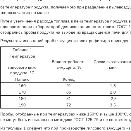
б) температуре продукта, получаемого при разделении пылевоздуш
твердых частиц по массе.
Путем увеличения расхода топлива в печи температура продукта 
одновременным отбором проб для испытания по методике ГОСТ 1
отбирались пробы продукта на выходе из вращающейся печи для 
Результаты испытаний проб вяжущих из электрофильтра приведены
Таблица 1
Температура
Водопотребность
Сроки схватывания
гипсового вяж.
вяжущего, %
мин
продукта, °С
Начало
Конец
160
91
1,5
170
86
2,0
180
81
-2,5
190
72
3,5
Пробы, отобранные при температурах ниже 150°С и выше 190°С, 
не могут быть испытаны по методике ГОСТ 125-79 и не соответств
Из таблицы 1 следует, что при производстве гипсового вяжущего 