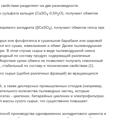
 свойствам разделяют на две разновидности.
о сульфата кальция (CaSO
·0,5H
O), получают обжигом
4
2
воримого ангидрита (βCaSO
), получают обжигом гипса при
4
сырья или фосфогипса в сушильном барабане или шаровой
ся его сушка, измельчение и обжиг. Далее пылевоздушная
тре. В этом случае сырье в виде пылевоздушной смеси
нородный по составу продукт, содержащий различные
. Короткие сроки обжига не позволяют получить гомогенный
 стабильный по составу и техническим свойствам (1).
ного сырья (щебня различных фракций) во вращающихся
й, а также дисперсных промышленных отходов (например,
чительного количества пылевидных частиц, которые
гатах - циклонах, батарейных циклонах и электрофильтрах.
0% массы сухого сырья, что существенно повышает
способ производства одновременно ангидритового цемента и