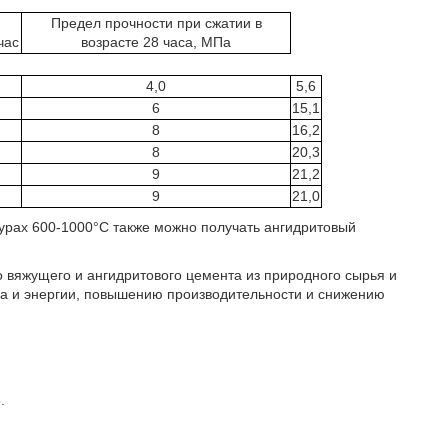
Предел прочности при сжатии в
час
возрасте 28 часа, МПа
4,0
5,6
6
15,1
8
16,2
8
20,3
9
21,2
9
21,0
турах 600-1000°С также можно получать ангидритовый
о вяжущего и ангидритового цемента из природного сырья и
ва и энергии, повышению производительности и снижению
.