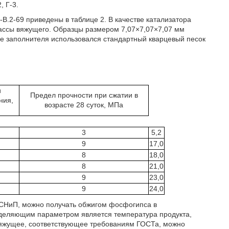
, Г-3.
В.2-69 приведены в таблице 2. В качестве катализатора
массы вяжущего. Образцы размером 7,07×7,07×7,07 мм
тве заполнителя использовался стандартный кварцевый песок
и
Предел прочности при сжатии в
ния,
возрасте 28 суток, МПа
3
5,2
9
17,0
8
18,0
8
21,0
9
23,0
9
24,0
й СНиП, можно получать обжигом фосфогипса в
ределяющим параметром является температура продукта,
е вяжущее, соответствующее требованиям ГОСТа, можно