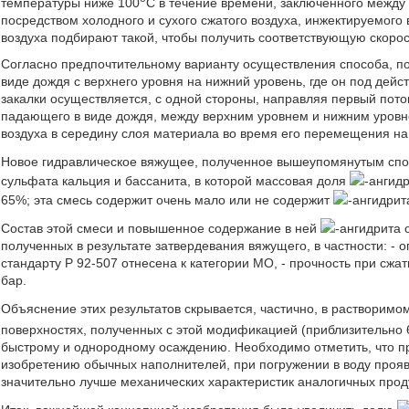
температуры ниже 100
C в течение времени, заключенного между
посредством холодного и сухого сжатого воздуха, инжектируемого
воздуха подбирают такой, чтобы получить соответствующую скоро
Согласно предпочтительному варианту осуществления способа, по
виде дождя с верхнего уровня на нижний уровень, где он под дей
закалки осуществляется, с одной стороны, направляя первый поток
падающего в виде дождя, между верхним уровнем и нижним уровнем
воздуха в середину слоя материала во время его перемещения на
Новое гидравлическое вяжущее, полученное вышеупомянутым спо
сульфата кальция и бассанита, в которой массовая доля
-ангид
65%; эта смесь содержит очень мало или не содержит
-ангидрит
Состав этой смеси и повышенное содержание в ней
-ангидрита 
полученных в результате затвердевания вяжущего, в частности: -
стандарту Р 92-507 отнесена к категории МО, - прочность при сжати
бар.
Объяснение этих результатов скрывается, частично, в растворимо
поверхностях, полученных с этой модификацией (приблизительно 
быстрому и однородному осаждению. Необходимо отметить, что п
изобретению обычных наполнителей, при погружении в воду проя
значительно лучше механических характеристик аналогичных прод