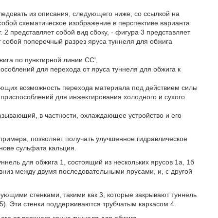
ледовать из описания, следующего ниже, со ссылкой на
 собой схематическое изображение в перспективе варианта
. 2 представляет собой вид сбоку, - фигура 3 представляет
т собой поперечный разрез яруса туннеля для обжига
жига по пунктирной линии CC',
пособлений для перехода от яруса туннеля для обжига к
дающих возможность перехода материала под действием силы
 приспособлений для инжектирования холодного и сухого
азывающий, в частности, охлаждающее устройство и его
 примера, позволяет получать улучшенное гидравлическое
нове сульфата кальция.
уннель для обжига 1, состоящий из нескольких ярусов 1а, 1б
вниз между двумя последовательными ярусами, и, с другой
ующими стенками, такими как 3, которые закрывают туннель
 5). Эти стенки поддерживаются трубчатым каркасом 4.
его от верхнего конца туннеля для обжига