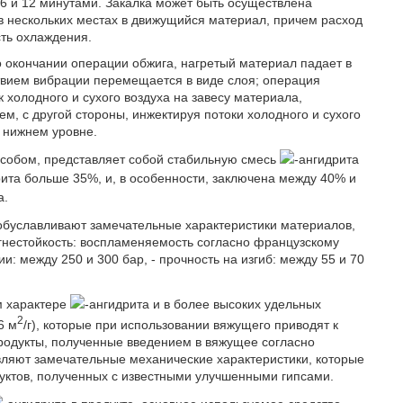
 6 и 12 минутами. Закалка может быть осуществлена
 в нескольких местах в движущийся материал, причем расход
сть охлаждения.
 окончании операции обжига, нагретый материал падает в
ствием вибрации перемещается в виде слоя; операция
 холодного и сухого воздуха на завесу материала,
, с другой стороны, инжектируя потоки холодного и сухого
 нижнем уровне.
собом, представляет собой стабильную смесь
-ангидрита
рита больше 35%, и, в особенности, заключена между 40% и
а.
обуславливают замечательные характеристики материалов,
 огнестойкость: воспламеняемость согласно французскому
и: между 250 и 300 бар, - прочность на изгиб: между 55 и 70
м характере
-ангидрита и в более высоких удельных
2
6 м
/г), которые при использовании вяжущего приводят к
родукты, полученные введением в вяжущее согласно
вляют замечательные механические характеристики, которые
уктов, полученных с известными улучшенными гипсами.