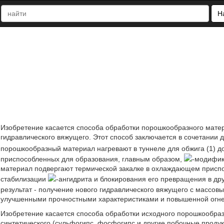
Н
Изобретение касается способа обработки порошкообразного мате
гидравлического вяжущего. Этот способ заключается в сочетании 
порошкообразный материал нагревают в туннеле для обжига (1) д
приспособленных для образования, главным образом,
-модифик
материал подвергают термической закалке в охлаждающем приспос
стабилизации
-ангидрита и блокирования его превращения в д
результат - получение нового гидравлического вяжущего с массо
улучшенными прочностными характеристиками и повышенной огнесто
Изобретение касается способа обработки исходного порошкообраз
синтетического (сульфогипс, фосфогипс и другие побочные продук