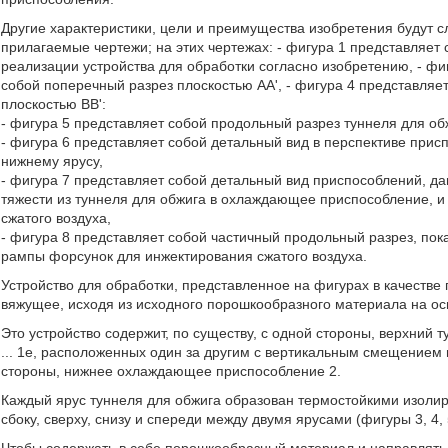
Другие характеристики, цели и преимущества изобретения будут с
прилагаемые чертежи; на этих чертежах: - фигура 1 представляет
реализации устройства для обработки согласно изобретению, - фиг
собой поперечный разрез плоскостью AA', - фигура 4 представляе
плоскостью BB':
- фигура 5 представляет собой продольный разрез туннеля для об
- фигура 6 представляет собой детальный вид в перспективе прис
нижнему ярусу,
- фигура 7 представляет собой детальный вид приспособлений, 
тяжести из туннеля для обжига в охлаждающее приспособление, и
сжатого воздуха,
- фигура 8 представляет собой частичный продольный разрез, пок
рампы форсунок для инжектирования сжатого воздуха.
Устройство для обработки, представленное на фигурах в качестве
вяжущее, исходя из исходного порошкообразного материала на ос
Это устройство содержит, по существу, с одной стороны, верхний т
... 1е, расположенных один за другим с вертикальным смещением 
стороны, нижнее охлаждающее приспособление 2.
Каждый ярус туннеля для обжига образован термостойкими изолир
сбоку, сверху, снизу и спереди между двумя ярусами (фигуры 3, 4,
Чтобы содержать в себе порошкообразный материал и направлять 