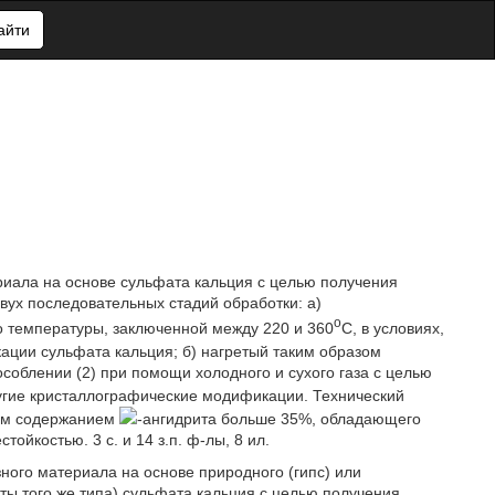
айти
риала на основе сульфата кальция с целью получения
двух последовательных стадий обработки: а)
o
о температуры, заключенной между 220 и 360
C, в условиях,
ации сульфата кальция; б) нагретый таким образом
облении (2) при помощи холодного и сухого газа с целью
ругие кристаллографические модификации. Технический
вым содержанием
-ангидрита больше 35%, обладающего
йкостью. 3 с. и 14 з.п. ф-лы, 8 ил.
ного материала на основе природного (гипс) или
ты того же типа) сульфата кальция с целью получения