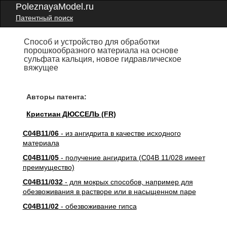
PoleznayaModel.ru
Патентный поиск
Способ и устройство для обработки
порошкообразного материала на основе
сульфата кальция, новое гидравлическое
вяжущее
Авторы патента:
Кристиан ДЮССЕЛЬ (FR)
C04B11/06
- из ангидрита в качестве исходного
материала
C04B11/05
- получение ангидрита (C04B 11/028 имеет
преимущество)
C04B11/032
- для мокрых способов, например для
обезвоживания в растворе или в насыщенном паре
C04B11/02
- обезвоживание гипса