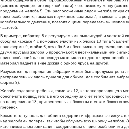
(соответствующего его верхней части) к его нижнему концу (соотв
продольные желоба 5. Эти расположенные рядом желоба опираютс
приспособлениях, таких как пружинные системы 7, и связаны с 
колебательного движения, позволяющими передавать вышеупомя
частотой.
В примере, вибратор 8 с регулируемыми амплитудой и частотой с
сбоку на каркасе 4 с помощью эластичных блоков 10 типа "сайлент
пояс фермы 9, стойки 6, желоба 5 и обеспечивает перемещение 
двумя ярусами желоба 5 продолжаются вертикальными или сильно
приспособлений для перехода материала с одного яруса желобов 
материал падает в виде дождя с одного яруса на другой.
Разумеется, для придания вибрации может быть предусмотрена лю
распределенных вдоль туннеля для обжига, для сообщения вибрац
фермы 9).
Желоба содержат гребенки, такие как 12, из теплопроводящего ма
обеспечить подвод тепла в его середину за счет теплопроводност
на поперечинах 13, прикрепленных к боковым стенкам боковых же
гребенок.
Кроме того, туннель для обжига содержит инфракрасные излучател
над желобами поперек, так чтобы облучать всю ширину желобов. 
источником электропитания, соединенным с приспособлениями дл