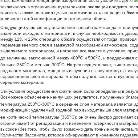
Итак, важнейшей концепцией изобретения было увеличить долю
заключалось в ограничении путем закалки эволюции продукта пос
заявитель также поставил целью оптимизировать операцию обжиг
количество этой модификации по окончании обжига.
Следующие условия осуществления способа кажется дают наилучш
влажности исходного материала и, в случае необходимости, довод
между 12% и 25%; операцию обжига осуществляют тогда, приводя
перемешиваемого слоя в замкнутой газообразной атмосфере, сод
выделяемого материалом, и нагревая все вместе в условиях, при
o
o
до величины, заключенной между 400
C и 500
C, и поддерживая 
o
o
больше 250
C и меньше 300
C. Нагрев осуществляют, в частност
над слоем материала, мощность излучения вышеупомянутых излуча
перемещения слоя материала, чтобы получить соответствующие в
середине материала.
Эти условия осуществления фактически были определены в резул
Возможное объяснение наилучших результатов, полученных благ
o
o
температура 250
C-300
C в середине слоя материала является 
модификаций; удаляемый водяной пар выходит выше слоя матери
o
ее критической температуры (365
C): он очень быстро достигает с
ограничивает) от регидратации и изменения поверхности материал
высокое (без того, чтобы было возможно дать точные количества, т
Количество бассанита, которое обнаруживают в конечном гидравли