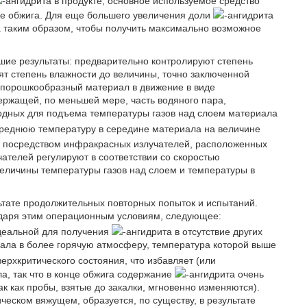
-ангидрита в продукте, основное используемое средство
ле обжига. Для еще большего увеличения доли
-ангидрита
а таким образом, чтобы получить максимально возможное
ие результаты: предварительно контролируют степень
ят степень влажности до величины, точно заключенной
 порошкообразный материал в движение в виде
ержащей, по меньшей мере, часть водяного пара,
годных для подъема температуры газов над слоем материала
среднюю температуру в середине материала на величине
и, посредством инфракрасных излучателей, расположенных
телей регулируют в соответствии со скоростью
еличины температуры газов над слоем и температуры в
ьтате продолжительных повторных попыток и испытаний.
одаря этим операционным условиям, следующее:
идеальной для получения
-ангидрита в отсутствие других
ала в более горячую атмосферу, температура которой выше
верхкритического состояния, что избавляет (или
а, так что в конце обжига содержание
-ангидрита очень
ак как пробы, взятые до закалки, мгновенно изменяются).
ческом вяжущем, образуется, по существу, в результате