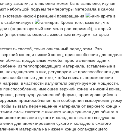
началу закалки; это явление может быть выявлено, изучая
дают небольшой подъем температуры материала в самом
ко экзотермической реакцией превращения
-ангидрита в
что стабилизирует
-ангидрит. Кроме того, кажется, что
идрит (нерастворимый или мало растворимый), который
вах (в противоположность известным вяжущим, которые
ствлять способ, точно описанный перед этим. Это
й верхний конец и нижний конец, приспособления для подачи
ля обжига, продольные желоба, приставленные один к
 гребенки из теплопроводящего материала, вставленные в
а, находящегося в них, регулируемые приспособления для
риспособленные для того, чтобы вызвать перемещение
я нагрева, в частности излучатели регулируемой мощности,
е приспособление, имеющее верхний конец и нижний конец
уровне, резервуар удлиненной формы, простирающийся в
лируемые приспособления для сообщения вышеупомянутому
 чтобы вызвать перемещение материала от верхнего конца к
твием силы тяжести с нижнего конца туннеля для обжига в
 инжектирования сухого и холодного сжатого воздуха на
ления для инжектирования сухого и холодного сжатого
звлечения материала на нижнем конце охлаждающего