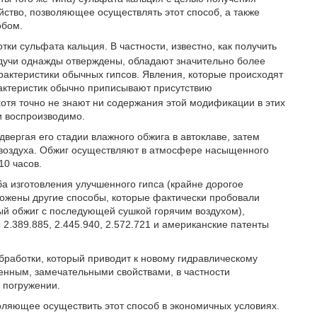
йство, позволяющее осуществлять этот способ, а также
обом.
ки сульфата кальция. В частности, известно, как получить
будучи однажды отверждены, обладают значительно более
актеристики обычных гипсов. Явления, которые происходят
актеристик обычно приписывают присутствию
отя точно не знают ни содержания этой модификации в этих
и воспроизводимо.
вергая его стадии влажного обжига в автоклаве, затем
о воздуха. Обжиг осуществляют в атмосфере насыщенного
10 часов.
ба изготовления улучшенного гипса (крайне дорогое
ожены другие способы, которые фактически пробовали
ый обжиг с последующей сушкой горячим воздухом),
2.389.885, 2.445.940, 2.572.721 и американские патенты
работки, который приводит к новому гидравлическому
енным, замечательными свойствами, в частности
 погружении.
оляющее осуществить этот способ в экономичных условиях.