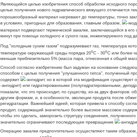
Являющийся целью изобретения способ обработки исходного поро
целью получения нового гидравлического вяжущего отличается те
порошкообразный материал нагревают до температуры, точно за
в условиях, пригодных для образования, главным образом,
-мод
материал подвергают термической закалке, заключающейся в его
минут при помощи холодного и сухого газа, инжектируемого под д
Под "холодным сухим газом" подразумевают газ, температура кот
o
o
температуре окружающей среды порядка 20
C - 30
C или более н
меньше приблизительно 5% (масса пара, отнесенная к общей масс
Способ согласно изобретению был задуман на основании следующ
способом с целью получения "улучшенного гипса", полученный пр
содержит
-ангидрит, но в которой эта модификация существует 
-ангидрит) или гидратированными (полугидратированными, дегидр
показали, что это происходит, по существу, из-за двух факторов: 
другим формам, и, в особенности, эволюции продукта после обжиг
регидратации. Важнейшей идеей, которая привела к способу согл
продукт, содержащий значительно более высокое массовое содер
чтобы это сделать, заморозить структуру соединения, полученного
значительно ограничивают последующее превращение
-ангидри
Операцию закалки предпочтительно осуществляют таким образом, 
o