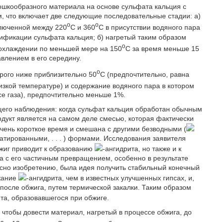
шкообразного материала на основе сульфата кальция с
м, что включает две следующие последовательные стадии: а)
o
o
ключенной между 220
C и 360
C в присутствии водяного пара
ификации сульфата кальция; б) нагретый таким образом
o
 охлаждении по меньшей мере на 150
C за время меньше 15
авлением в его середину.
o
орого ниже приблизительно 50
C (предпочтительно, равна
изкой температуре) и содержание водяного пара в котором
е газа), предпочтительно меньше 1%.
его наблюдения: когда сульфат кальция обработан обычным
одукт является на самом деле смесью, которая фактически
очень короткое время и смешана с другими безводными (
атированными, . . . ) формами. Исследования заявителя
обжиг приводит к образованию
-ангидрита, но также и к
а с его частичным превращением, особенно в результате
асно изобретению, была идея получить стабильный конечный
жание
-ангидрита, чем в известных улучшенных гипсах, и,
 после обжига, путем термической закалки. Таким образом
та, образовавшегося при обжиге.
чтобы довести материал, нагретый в процессе обжига, до