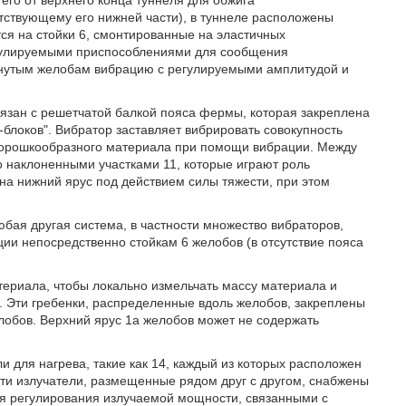
етствующему его нижней части), в туннеле расположены
я на стойки 6, смонтированные на эластичных
регулируемыми приспособлениями для сообщения
нутым желобам вибрацию с регулируемыми амплитудой и
вязан с решетчатой балкой пояса фермы, которая закреплена
-блоков". Вибратор заставляет вибрировать совокупность
порошкообразного материала при помощи вибрации. Между
 наклоненными участками 11, которые играют роль
на нижний ярус под действием силы тяжести, при этом
бая другая система, в частности множество вибраторов,
ии непосредственно стойкам 6 желобов (в отсутствие пояса
териала, чтобы локально измельчать массу материала и
и. Эти гребенки, распределенные вдоль желобов, закреплены
лобов. Верхний ярус 1а желобов может не содержать
и для нагрева, такие как 14, каждый из которых расположен
Эти излучатели, размещенные рядом друг с другом, снабжены
я регулирования излучаемой мощности, связанными с