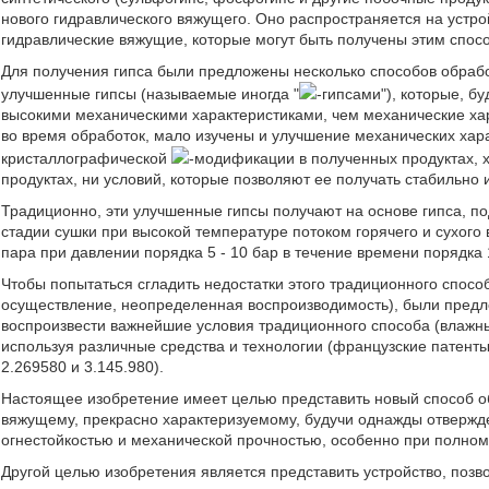
нового гидравлического вяжущего. Оно распространяется на устро
гидравлические вяжущие, которые могут быть получены этим спос
Для получения гипса были предложены несколько способов обработ
улучшенные гипсы (называемые иногда "
-гипсами"), которые, 
высокими механическими характеристиками, чем механические хар
во время обработок, мало изучены и улучшение механических хар
кристаллографической
-модификации в полученных продуктах, х
продуктах, ни условий, которые позволяют ее получать стабильно 
Традиционно, эти улучшенные гипсы получают на основе гипса, под
стадии сушки при высокой температуре потоком горячего и сухог
пара при давлении порядка 5 - 10 бар в течение времени порядка 
Чтобы попытаться сгладить недостатки этого традиционного спосо
осуществление, неопределенная воспроизводимость), были предл
воспроизвести важнейшие условия традиционного способа (влажн
используя различные средства и технологии (французские патенты 
2.269580 и 3.145.980).
Настоящее изобретение имеет целью представить новый способ об
вяжущему, прекрасно характеризуемому, будучи однажды отвержд
огнестойкостью и механической прочностью, особенно при полном
Другой целью изобретения является представить устройство, позв