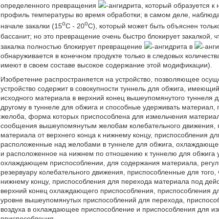
определенного превращения
-ангидрита, который образуется к 
профиль температуры во время обработки; в самом деле, наблю
o
o
начале закалки (15
С - 20
С), который может быть объяснен толь
бассанит; но это превращение очень быстро блокирует закалкой, 
закалка полностью блокирует превращение
-ангидрита в
-анг
обнаруживается в конечном продукте только в следовых количест
имеют в своем составе высокое содержание этой модификации).
Изобретение распространяется на устройство, позволяющее осуще
устройство содержит в совокупности туннель для обжига, имеющи
исходного материала в верхний конец вышеупомянутого туннеля д
другому в туннеле для обжига и способные удерживать материал,
желоба, форма которых приспособлена для измельчения материал
сообщения вышеупомянутым желобам колебательного движения, п
материала от верхнего конца к нижнему концу, приспособления дл
расположенные над желобами в туннеле для обжига, охлаждающе
и расположенное на нижнем по отношению к туннелю для обжига 
охлаждающем приспособлении, для содержания материала, регу
резервуару колебательного движения, приспособленные для того,
нижнему концу, приспособления для перехода материала под дейс
верхний конец охлаждающего приспособления, приспособления для
уровне вышеупомянутых приспособлений для перехода, приспособ
воздуха в охлаждающее приспособление и приспособления для и
приспособления.