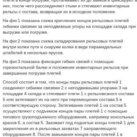
плети в конце погрузки, проталкивают их до замков и фиксируют в
них, после чего рассоединяют стыки и стягивают инвентарные
рельсы с состава, возвращая их в исходное положение.
На фиг.1 показана схема крепления концов рельсовых плетей
гибкими связями за неподвижные упоры на площадке склада при
выгрузке или погрузке.
На фиг.2 показана схема складирования рельсовых плетей
внутри колеи пути и снаружи колеи в виде пирамидальных
штабелей в несколько ярусов.
На фиг.3 показана фиксация гибких связей с помощью
горизонтальной балки и положение инвентарных рельсов при
завершении погрузки плетей.
Способ состоит в том, что концы пары рельсовых плетей 1
соединяют гибкими связями 2 с неподвижными упорами 3 на
площадке 4 склада и стягивают плети 1 с рельсовозного состава
5 или затягивают их на него при перемещении состава 5 в
соответствующую сторону. Затягивание плетей 1 на состав 5
осуществляют с подъемом концов пары плетей 1 с помощью
типового грузоподъемного оборудования, например консольных
кранов 6, а состав 5. Заезжает под поднятые концы плетей 1 для
закрепления их в рельсовых захватах 7 направляющего
оборудования 8. После замыкания концов пары плетей 1 в