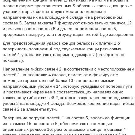
искривленным концам плетей 1, замыкают на них и изгибают в
плане в форме пространственных S-образных кривых, концевые
участки которых соответствуют местоположениям и
направлениям их на площадке 4 склада и на рельсовозном
составе 5. Затем захваты 7 фиксируют относительно пандуса 12
и рельсовозного состава 5 и далее, перемещая состав 5,
продолжают выгрузку или погрузку пары плетей 1 до завершения.
Для предотвращения ударов концов рельсовых плетей 1 о
поверхность площадки 4 под спускаемые концы рельсовых
плетей 1 устанавливают, например, домкраты (на чертеже не
показаны).
Направление гибких связей 2, в соответствии с местоположением
плетей 1 на площадке 4 склада, изменяют и фиксируют с
помощью горизонтальной балки 13 с переставляемыми
направляющими упорами 14, которую укладывают поперек пути
и протягивают через нее в соответствующих направляющих
точках пару гибких связей 2, которые закрепляют за неподвижные
упоры 3 на площадке 4 склада. Возможно крепление пары гибких
связей 2 за элементы пути.
Завершение погрузки плетей 1 на состав 5, вплоть до фиксации
их в замках 15 на составе 5, обеспечивают с помощью
инвентарных рельсов 16, располагаемых в конце площадки 4