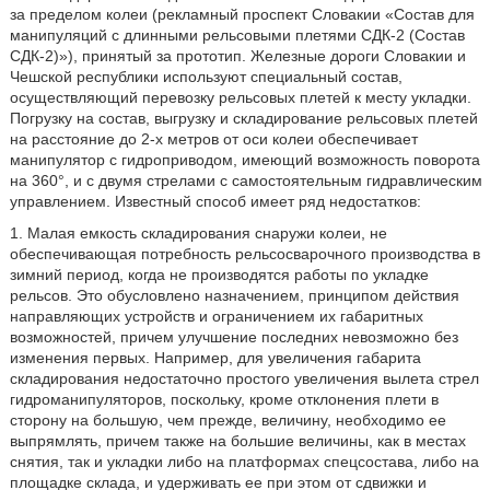
за пределом колеи (рекламный проспект Словакии «Состав для
манипуляций с длинными рельсовыми плетями СДК-2 (Состав
СДК-2)»), принятый за прототип. Железные дороги Словакии и
Чешской республики используют специальный состав,
осуществляющий перевозку рельсовых плетей к месту укладки.
Погрузку на состав, выгрузку и складирование рельсовых плетей
на расстояние до 2-х метров от оси колеи обеспечивает
манипулятор с гидроприводом, имеющий возможность поворота
на 360°, и с двумя стрелами с самостоятельным гидравлическим
управлением. Известный способ имеет ряд недостатков:
1. Малая емкость складирования снаружи колеи, не
обеспечивающая потребность рельсосварочного производства в
зимний период, когда не производятся работы по укладке
рельсов. Это обусловлено назначением, принципом действия
направляющих устройств и ограничением их габаритных
возможностей, причем улучшение последних невозможно без
изменения первых. Например, для увеличения габарита
складирования недостаточно простого увеличения вылета стрел
гидроманипуляторов, поскольку, кроме отклонения плети в
сторону на большую, чем прежде, величину, необходимо ее
выпрямлять, причем также на большие величины, как в местах
снятия, так и укладки либо на платформах спецсостава, либо на
площадке склада, и удерживать ее при этом от сдвижки и