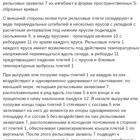
рельсовых захватах 7 их изгибают в форме пространственных S-
образных кривых.
С внешней стороны колеи пути рельсовые плети складируют в
виде пирамидальных штабелей в несколько ярусов с укладкой с
расчетным интервалом под нижним ярусом подкладок
скольжения 9, а между ярусами - прокладок качения 10 с
ребордами 11 по краям каждого яруса. Рельсовые плети 1
каждого яруса имеют возможность под действием температурных
напряжений перемещаться вдоль склада, а реборды 11
предотвращают падение плетей 1 с ярусов и боковые
температурные выбросы плетей 1.
При выгрузке или погрузке пары плетей 1 на каждую из них
воздействуют и одновременно удерживают от кантования, по
меньшей мере, четырьмя рельсовыми захватами 7,
расположенными в ряд вдоль состава 5 в его конце и на
прицепном к нему наклонном пандусе 12. В начале выгрузки или
погрузки концы пары плетей 1 стягивают с состава 5 или
затягивают на него до момента их опоры одновременно на
площадку 4 и состав 5 без воздействия на них рельсовыми
захватами 7, расположенными в исходном положении в стороне
от плетей 1, обеспечивая самоискривление концов плетей 1 по
вертикали. После этого рельсовые захваты 7 подводят к