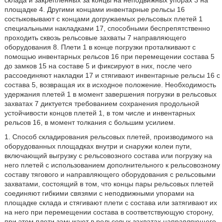
склада и закрепленных за концы на неподвижных упорах 3 на
площадке 4. Другими концами инвентарные рельсы 16
состыковывают с концами догружаемых рельсовых плетей 1
специальными накладками 17, способными беспрепятственно
проходить сквозь рельсовые захваты 7 направляющего
оборудования 8. Плети 1 в конце погрузки проталкивают с
помощью инвентарных рельсов 16 при перемещении состава 5
до замков 15 на составе 5 и фиксируют в них, после чего
рассоединяют накладки 17 и стягивают инвентарные рельсы 16 с
состава 5, возвращая их в исходное положение. Необходимость
удержания плетей 1 в момент завершения погрузки в рельсовых
захватах 7 диктуется требованием сохранения продольной
устойчивости концов плетей 1, в том числе и инвентарных
рельсов 16, в момент толкания с большим усилием.
1. Способ складирования рельсовых плетей, производимого на
оборудованных площадках внутри и снаружи колеи пути,
включающий выгрузку с рельсовозного состава или погрузку на
него плетей с использованием дополнительного к рельсовозному
составу тягового и направляющего оборудования с рельсовыми
захватами, состоящий в том, что концы пары рельсовых плетей
соединяют гибкими связями с неподвижными упорами на
площадке склада и стягивают плети с состава или затягивают их
на него при перемещении состава в соответствующую сторону,
при этом плети замыкают в рельсовых захватах направляющего