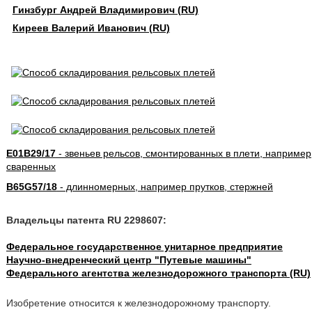
Гинзбург Андрей Владимирович (RU)
Киреев Валерий Иванович (RU)
E01B29/17
- звеньев рельсов, смонтированных в плети, например
сваренных
B65G57/18
- длинномерных, например прутков, стержней
Владельцы патента RU 2298607:
Федеральное государственное унитарное предприятие
Научно-внедренческий центр "Путевые машины"
Федерального агентства железнодорожного транспорта (RU)
Изобретение относится к железнодорожному транспорту.