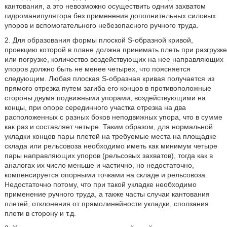
кантования, а это невозможно осуществить одним захватом
гидроманипулятора без применения дополнительных силовых
упоров и вспомогательного небезопасного ручного труда.
2. Для образования формы плоской S-образной кривой,
проекцию которой в плане должна принимать плеть при разгрузке
или погрузке, количество воздействующих на нее направляющих
упоров должно быть не менее четырех, что поясняется
следующим. Любая плоская S-образная кривая получается из
прямого отрезка путем загиба его концов в противоположные
стороны двумя подвижными упорами, воздействующими на
концы, при опоре серединного участка отрезка на два
расположенных с разных боков неподвижных упора, что в сумме
как раз и составляет четыре. Таким образом, для нормальной
укладки концов пары плетей на требуемые места на площадке
склада или рельсовоза необходимо иметь как минимум четыре
пары направляющих упоров (рельсовых захватов), тогда как в
аналогах их число меньше и частично, но недостаточно,
компенсируется опорными точками на складе и рельсовоза.
Недостаточно потому, что при такой укладке необходимо
применение ручного труда, а также часты случаи кантования
плетей, отклонения от прямолинейности укладки, сползания
плети в сторону и т.д.