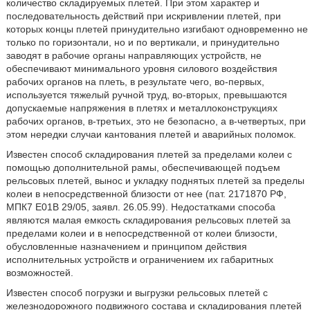
количество складируемых плетей. При этом характер и
последовательность действий при искривлении плетей, при
которых концы плетей принудительно изгибают одновременно не
только по горизонтали, но и по вертикали, и принудительно
заводят в рабочие органы направляющих устройств, не
обеспечивают минимального уровня силового воздействия
рабочих органов на плеть, в результате чего, во-первых,
используется тяжелый ручной труд, во-вторых, превышаются
допускаемые напряжения в плетях и металлоконструкциях
рабочих органов, в-третьих, это не безопасно, а в-четвертых, при
этом нередки случаи кантования плетей и аварийных поломок.
Известен способ складирования плетей за пределами колеи с
помощью дополнительной рамы, обеспечивающей подъем
рельсовых плетей, вынос и укладку поднятых плетей за пределы
колеи в непосредственной близости от нее (пат. 2171870 РФ,
МПК7 Е01В 29/05, заявл. 26.05.99). Недостатками способа
являются малая емкость складирования рельсовых плетей за
пределами колеи и в непосредственной от колеи близости,
обусловленные назначением и принципом действия
исполнительных устройств и ограничением их габаритных
возможностей.
Известен способ погрузки и выгрузки рельсовых плетей с
железнодорожного подвижного состава и складирования плетей