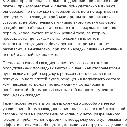
3. Характер и последовательность действий при искривлении
плетей, при которых концы плетей принудительно изгибают
одновременно не только по горизонтали, но и по вертикали и
принудительно заводят в рабочие органы направляющих
устройств, не обеспечивают минимального уровня силового
воздействия рабочих органов на плеть, в результате чего, во-
первых, используется тяжелый ручной труд, во-вторых,
превышаются допускаемые напряжения в плетях и
металлоконструкциях рабочих органов, в-третьих, это не
безопасно, а в-четвертых, при этом нередки случаи кантования
плетей и аварийных поломок.
Предложен способ складирования рельсовых плетей на
оборудованных площадках внутри и с внешней стороны колеи
пути, включающий разгрузку с рельсовозного состава или
погрузку на него плетей путем оснащения подвижного состава
комплексами устройств, позволяющими складировать
необходимый объем рельсовых плетей на промежуточных
площадях - складах.
Техническим результатом предложенного способа является
увеличение объема складирования рельсовых плетей с внешней
стороны колеи на расстоянии от колеи с учетом разрешенного
габарита приближения строений к поездному составу; повышение
эффективности способа путем уменьшения нагрузочных усилий в