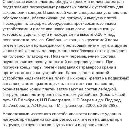
Спецсостав имеет электролебедку с тросом и полиспастом для
подтягивания погружаемых рельсовых плетей к устройству для
закрепления концов. В хвостовой части спецсостава установлено
оборудование, обеспечивающее погрузку и выгрузку плетей.
Последняя платформа оборудована противокантовочными
устройствами и имеет два наклонных лотка, нижние концы
которых опущены к пути и находятся на высоте 0,26 м над
поверхностью рельса. Свободные концы выгружаемой пары
плетей тросами присоединяют к рельсовым нитям пути, а другие
концы этой же пары одновременно освобождают от закрепления
на головной платформе. Плавным перемещением состава
осуществляется разгрузка плетей на середину колеи. При
погрузке концы пары плетей заправляют траверсой крана в
противокантовочное устройство. Далее кран с тележкой
устройства надвигается на плети и их концы крепят на подвижных
салазках, с помощью которых плети затягивают на состав,
окончательно концы плетей затягивают на состав лебедкой.
Погруженные плети крепят в замковом устройстве (Бесстыковой
путь / В.Г.Альбрехт, Н.П.Виноградов, Н.Б.Зверев и др. Под ред.
В.Г.Альбрехта, А.Я.Когана. - М.: Транспорт, 2000, с.265-269).
Недостатками известного способа являются наличие ударных
нагрузок при падении концов рельсовых плетей на шпалы при
выгрузке, выгрузка только внутрь колеи и ограниченное