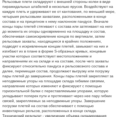
Рельсовые плети складируют с внешней стороны колеи в виде
пирамидальных штабелей в несколько ярусов. Воздействуют на
каждую плеть и удерживают ее от кантования, по меньшей мере,
четырьмя рельсовыми захватами, расположенными в конце
состава и на прицепном к нему наклонном пандусе. Вначале
концы пары плетей стягивают с состава или затягивают на него
до момента их опоры одновременно на площадку и состав,
обеспечивая самоискривление концов по вертикали, затем
рельсовые захваты, находящиеся в крайних положениях,
подводят к искривленным концам плетей, замыкают на них и
изгибают их в плане в форме S-образных кривых, концевые
участки которых соответствуют местоположениям и
направлениям их на складе и на составе, после чего захваты
фиксируют относительно пандуса и рельсовозного состава и
далее, перемещая состав, продолжают выгрузку или погрузку
пары плетей до завершения. Концы пары плетей закрепляют за
неподвижные упоры на площадке склада гибкими связями,
направление которых изменяют и фиксируют с помощью
горизонтальной балки с переставляемыми упорами, которую
укладывают поперек пути и протягивают через нее пару гибких
связей, закрепляемых за неподвижные упоры. Завершение
погрузки плетей на состав обеспечивают с помощью
инвентарных рельсов, расположенных в конце склада.
Технический результат - увеличение объема складирования