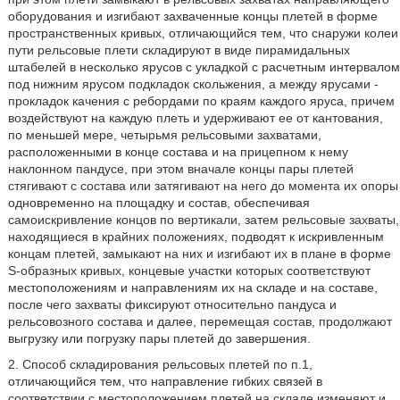
оборудования и изгибают захваченные концы плетей в форме
пространственных кривых, отличающийся тем, что снаружи колеи
пути рельсовые плети складируют в виде пирамидальных
штабелей в несколько ярусов с укладкой с расчетным интервалом
под нижним ярусом подкладок скольжения, а между ярусами -
прокладок качения с ребордами по краям каждого яруса, причем
воздействуют на каждую плеть и удерживают ее от кантования,
по меньшей мере, четырьмя рельсовыми захватами,
расположенными в конце состава и на прицепном к нему
наклонном пандусе, при этом вначале концы пары плетей
стягивают с состава или затягивают на него до момента их опоры
одновременно на площадку и состав, обеспечивая
самоискривление концов по вертикали, затем рельсовые захваты,
находящиеся в крайних положениях, подводят к искривленным
концам плетей, замыкают на них и изгибают их в плане в форме
S-образных кривых, концевые участки которых соответствуют
местоположениям и направлениям их на складе и на составе,
после чего захваты фиксируют относительно пандуса и
рельсовозного состава и далее, перемещая состав, продолжают
выгрузку или погрузку пары плетей до завершения.
2. Способ складирования рельсовых плетей по п.1,
отличающийся тем, что направление гибких связей в
соответствии с местоположением плетей на складе изменяют и