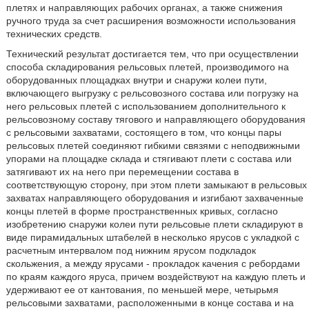
плетях и направляющих рабочих органах, а также снижения
ручного труда за счет расширения возможности использования
технических средств.
Технический результат достигается тем, что при осуществлении
способа складирования рельсовых плетей, производимого на
оборудованных площадках внутри и снаружи колеи пути,
включающего выгрузку с рельсовозного состава или погрузку на
него рельсовых плетей с использованием дополнительного к
рельсовозному составу тягового и направляющего оборудования
с рельсовыми захватами, состоящего в том, что концы пары
рельсовых плетей соединяют гибкими связями с неподвижными
упорами на площадке склада и стягивают плети с состава или
затягивают их на него при перемещении состава в
соответствующую сторону, при этом плети замыкают в рельсовых
захватах направляющего оборудования и изгибают захваченные
концы плетей в форме пространственных кривых, согласно
изобретению снаружи колеи пути рельсовые плети складируют в
виде пирамидальных штабелей в несколько ярусов с укладкой с
расчетным интервалом под нижним ярусом подкладок
скольжения, а между ярусами - прокладок качения с ребордами
по краям каждого яруса, причем воздействуют на каждую плеть и
удерживают ее от кантования, по меньшей мере, четырьмя
рельсовыми захватами, расположенными в конце состава и на