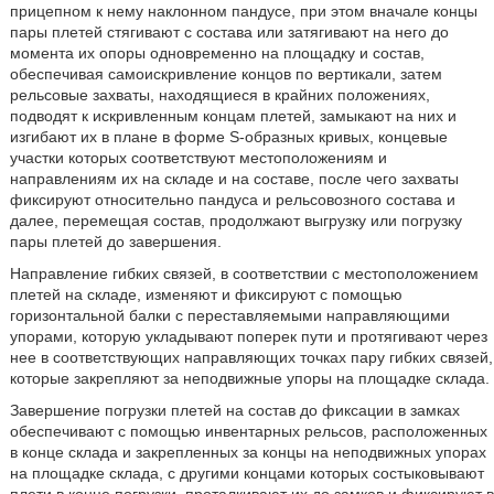
прицепном к нему наклонном пандусе, при этом вначале концы
пары плетей стягивают с состава или затягивают на него до
момента их опоры одновременно на площадку и состав,
обеспечивая самоискривление концов по вертикали, затем
рельсовые захваты, находящиеся в крайних положениях,
подводят к искривленным концам плетей, замыкают на них и
изгибают их в плане в форме S-образных кривых, концевые
участки которых соответствуют местоположениям и
направлениям их на складе и на составе, после чего захваты
фиксируют относительно пандуса и рельсовозного состава и
далее, перемещая состав, продолжают выгрузку или погрузку
пары плетей до завершения.
Направление гибких связей, в соответствии с местоположением
плетей на складе, изменяют и фиксируют с помощью
горизонтальной балки с переставляемыми направляющими
упорами, которую укладывают поперек пути и протягивают через
нее в соответствующих направляющих точках пару гибких связей,
которые закрепляют за неподвижные упоры на площадке склада.
Завершение погрузки плетей на состав до фиксации в замках
обеспечивают с помощью инвентарных рельсов, расположенных
в конце склада и закрепленных за концы на неподвижных упорах
на площадке склада, с другими концами которых состыковывают