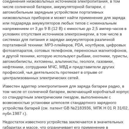
соединения низковольтных источников электропитания, в том
числе солнечной батареи, аккумуляторной батареи, с
автомобильным зарядным устройством портативных
низковольтных приборов и может найти применение для заряда
или подзаряда аккумуляторов любых типов с номинальным
напряжением от 3 до 9 В (12 В) с емкостью до 2,5 ампер-часов в
условиях отсутствия источников электроэнергии, в том числе в
системах для питания и зарядки аккумуляторов различной
портативной техники: МР3-плейеров, PDA, ноутбуков, цифровых
фотоаппаратов, сотовых телефонов, переносных магнитофонов,
и другой техники, которую используют рыбаки, охотники, туристы,
автомобилисты, яхтсмены, альпинисты, геологи, газовики,
нефтяники, сотрудники МЧС, МВД и представители других
профессий, чья деятельность протекает в отрыве от
централизованных электрических сетей.
Известен адаптер электропитания для заряда батареи радио, в
том числе от солнечной батареи, включающий коробчатый корпус
со стандартным электрическим гнездом, выполненным с
возможностью установки штепселя стандартного зарядного
устройства батарей (см. патент GB №2183936, MПK H 01 R 31/02,
публ.1987 г.).
Недостаток известного устройства заключается в значительных
габаритах и массе, что ограничивает его применение в