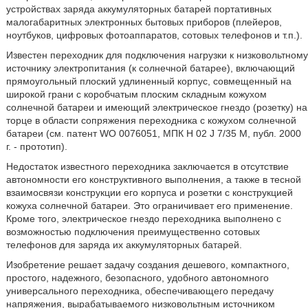
устройствах заряда аккумуляторных батарей портативных
малогабаритных электронных бытовых приборов (плейеров,
ноутбуков, цифровых фотоаппаратов, сотовых телефонов и т.п.).
Известен переходник для подключения нагрузки к низковольтному
источнику электропитания (к солнечной батарее), включающий
прямоугольный плоский удлиненный корпус, совмещенный на
широкой грани с коробчатым плоским складным кожухом
солнечной батареи и имеющий электрическое гнездо (розетку) на
торце в области сопряжения переходника с кожухом солнечной
батареи (см. патент WO 0076051, МПК H 02 J 7/35 M, публ. 2000
г. - прототип).
Недостаток известного переходника заключается в отсутствие
автономности его конструктивного выполнения, а также в тесной
взаимосвязи конструкции его корпуса и розетки с конструкцией
кожуха солнечной батареи. Это ограничивает его применение.
Кроме того, электрическое гнездо переходника выполнено с
возможностью подключения преимущественно сотовых
телефонов для заряда их аккумуляторных батарей.
Изобретение решает задачу создания дешевого, компактного,
простого, надежного, безопасного, удобного автономного
универсального переходника, обеспечивающего передачу
напряжения, вырабатываемого низковольтным источником