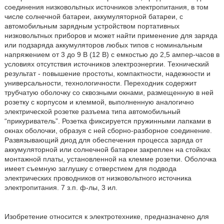
соединения низковольтных источников электропитания, в том
числе солнечной батареи, аккумуляторной батареи, с
автомобильным зарядным устройством портативных
низковольтных приборов и может найти применение для заряда
или подзаряда аккумуляторов любых типов с номинальным
напряжением от 3 до 9 В (12 В) с емкостью до 2,5 ампер-часов в
условиях отсутствия источников электроэнергии. Технический
результат - повышение простоты, компактности, надежности и
универсальности, технологичности. Переходник содержит
трубчатую оболочку со сквозными окнами, размещенную в ней
розетку с корпусом и клеммой, выполненную аналогично
электрической розетке разъема типа автомобильный
“прикуриватель”. Розетка фиксируется пружинными лапками в
окнах оболочки, образуя с ней сборно-разборное соединение.
Развязывающий диод для обеспечения процесса заряда от
аккумуляторной или солнечной батареи закреплен на стойках
монтажной платы, установленной на клемме розетки. Оболочка
имеет съемную заглушку с отверстием для подвода
электрических проводников от низковольтного источника
электропитания. 7 з.п. ф-лы, 3 ил.
Изобретение относится к электротехнике, предназначено для