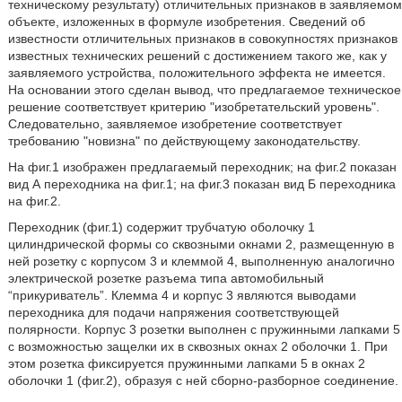
техническому результату) отличительных признаков в заявляемом
объекте, изложенных в формуле изобретения. Сведений об
известности отличительных признаков в совокупностях признаков
известных технических решений с достижением такого же, как у
заявляемого устройства, положительного эффекта не имеется.
На основании этого сделан вывод, что предлагаемое техническое
решение соответствует критерию "изобретательский уровень".
Следовательно, заявляемое изобретение соответствует
требованию "новизна" по действующему законодательству.
На фиг.1 изображен предлагаемый переходник; на фиг.2 показан
вид А переходника на фиг.1; на фиг.3 показан вид Б переходника
на фиг.2.
Переходник (фиг.1) содержит трубчатую оболочку 1
цилиндрической формы со сквозными окнами 2, размещенную в
ней розетку с корпусом 3 и клеммой 4, выполненную аналогично
электрической розетке разъема типа автомобильный
“прикуриватель”. Клемма 4 и корпус 3 являются выводами
переходника для подачи напряжения соответствующей
полярности. Корпус 3 розетки выполнен с пружинными лапками 5
с возможностью защелки их в сквозных окнах 2 оболочки 1. При
этом розетка фиксируется пружинными лапками 5 в окнах 2
оболочки 1 (фиг.2), образуя с ней сборно-разборное соединение.