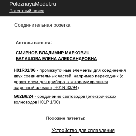
PoleznayaModel.ru
Патентный поиск
Соединительная розетка
Авторы патента:
СМИРНОВ ВЛАДИМИР МАРКОВИЧ
БАЛАШОВА ЕЛЕНА АЛЕКСАНДРОВНА
H01R31/06
- промежуточные элементы для соединения
двух соединительных частей, например переходник (с
держателем для прибора, к которому крепится
встречный элемент, H01R 33/94)
G02B6/24
- соединение световодов (электрических
волноводов H01P 1/00)
Похожие патенты:
Устройство для сплавления