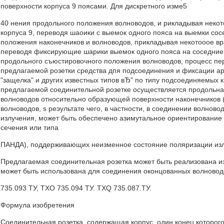
поверхности корпуса 9 поясами. Для дискретного изме5
40 нения продольного положения волноводов, и рикладывая некото
корпуса 9, переводя шаоики с выемок одного пояса на выемки сос
положения наконечников и волноводов, прикладывая некотооое вр
переводя фиксирующие шарики выемок одного пояса на соседние 
продольного съюстировочного положения волноводов, процесс пе
предлагаемой розетки средства дпя подсоединения и фиксации ар
"защелка" и других известных типов вЂ” по типу подсоединяемых 
предлагаемой соединительной розетке осуществляется продольная
волноводов относительно образующей поверхности наконечников (
волноводов, s реэультате чего, в частности, в соединении волно
излучения, может быть обеспечено азимутальное ориентирование
сечения или типа
ПАНДА), поддерживающих неизменное состояние поляризации из
Предлагаемая соединительная розетка может быть реализована и
может быть использована для соединения оконцованных волновод
735.093 ТУ, TXO 735.094 ТУ. TXQ 735.087.ТУ.
Формула изобретения
Соединительная розетка, содержащая корпус, один конец которо