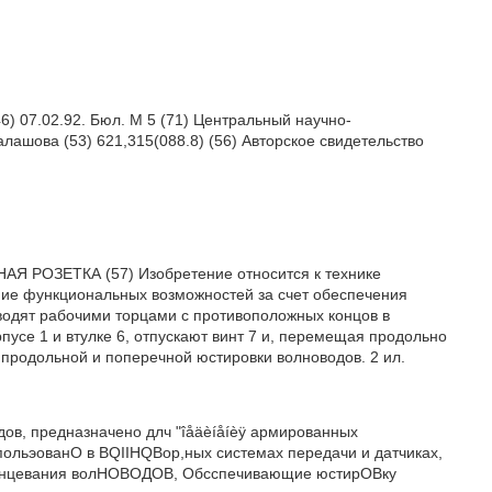
 07.02.92. Бюл. М 5 (71) Центральный научно-
лашова (53) 621,315(088.8) (56) Авторское свидетельство
ЬНАЯ РОЗЕТКА (57) Изобретение относится к технике
ние функциональных возможностей за счет обеспечения
водят рабочими торцами с противоположных концов в
пусе 1 и втулке 6, отпускают винт 7 и, перемещая продольно
 продольной и поперечной юстировки волноводов. 2 ил.
дов, предназначено длч "îåäèíåíèÿ армированных
льэованО в BQIIHQBop,ных системах передачи и датчиках,
концевания волНОВОДОВ, Обсспечивающие юстирОВку