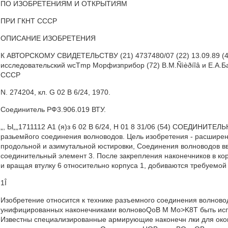
ПО ИЗОБРЕТЕНИЯМ И ОТКРЫТИЯМ
ПРИ ГКНТ СССР
ОПИСАНИЕ ИЗОБРЕТЕНИЯ
К АВТОРСКОМУ СВИДЕТЕЛЬСТВУ (21) 4737480/07 (22) 13.09.89 (46)
исследовательский wcTmp Морфизприбор (72) В.M.Ñìèðíîâ и Е.А.Ба
СССР
N. 274204, кл. G 02 В 6/24, 1970.
Соединитель РФ3.906.019 ВТУ.
„, Ы„„1711112 А1 (я)з 6 02 В 6/24, Н 01 8 31/06 (54) СОЕДИНИТЕЛ
разьемйого соединения волноводов. Цель изобретения - расшире
продольной и азимутальной юстировки, Соединения волноводов в
соединительный элемент 3. После закрепления наконечников в кор
и вращая втулку 6 относительно корпуса 1, добиваются требуемой
1Î
Изобретение относится к технике разъемного соединения волново
унифицированных наконечниками волновоQoB M Mo>K8T быть испо
Известны специализированные армирующие наконечн лки для о