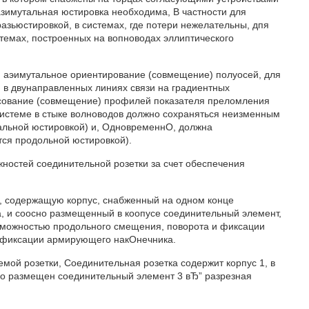
азимутальная юстировка необходима, B частности для
азьюстировкой, в системах, где потери нежелательны, дпя
темах, построенных на вопноводах эллиптического
ся аэимутальное ориентирование (совмещение) полуосей, для
 в двунаправленных линиях связи на градиентных
асование (совмещение) профилей показателя преломления
истеме в стыке волноводов должно сохраняться неизменным
тальной юстировкой) и, ОдновременнО, должна
тся продольной юстировкой).
остей соединительной розетки за счет обеспечения
ку, содержащую корпус, снабженный на одном конце
 и соосно размещенный в коопусе соединительный элемент,
озможностью продольного смещения, поворота и фиксации
и фиксации армирующего накОнечника.
мой розетки, Соединительная розетка содержит корпус 1, в
сно размещен соединительный элемент 3 вЂ” разрезная