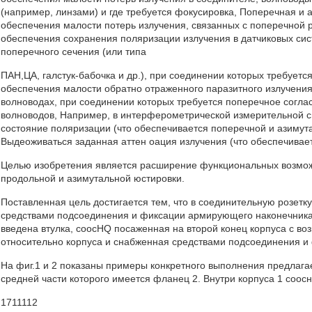
(например, линзами) и где требуется фокусировка, Поперечная и 
обеспечения малости потерь излучения, связанных с поперечной р
обеспечения сохранения поляризации излучения в датчиковых сис
поперечного сечения (или типа
ПАН,ЦА, галстук-бабочка и др.), при соединении которых требует
обеспечения малости обратно отраженного паразитного излучения
волноводах, при соединении которых требуется поперечное согл
волноводов, Например, в интерферометрической измерительной с
состояние поляризации (что обеспечивается поперечной и азиму
Выдеоживаться заданная аттен оация излучения (что обеспечивае
Целью изобретения является расширение функциональных возможн
продольной и азимутальной юстировки.
Поставленная цель достигается тем, что в соединительную розет
средствами подсоединения и фиксации армирующего наконечника,
введена втулка, coocHQ посаженная на второй конец корпуса с в
относительно корпуса и снабженная средствами подсоединения 
На фиг.1 и 2 показаны примеры конкретного выполнения предлагае
средней части которого имеется фланец 2. Внутри корпуса 1 соо
1711112