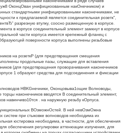
пециализированными наконечниками в ряде случаев
д уж8 ОконцОван унифициоованным накОнечником) и
ванных стандартными унифицированными наконечниками, не
щности к предлагаемой является соединительная розетк",
нтвЂ” разрезную втулку, соосно размещенную в корпусе.
мента в корпусе соединительный элемент замкнут в корпусе
тральной части корпуса имеется крепежный фланец с
Образуюгцей поверхности корпуса выполнены резьбовые
Рчников на розеткР (для предотвращения смещения
выполнены продольные пазы, служащие дпя вставления
ечников (дпя предотвращения проворачивания наконечников
корпусе 1 образуют средства для подсоединения и фиксации
олноводов HBKGнечники, Оконцовыва1ощие Волноводы,
е торцы наконечников вводятся В соединительный элемент,
ков навинчивэ10тся . на наружную резьбу кОрпуса.
 функциональных ВОзможнОстей. В ней невОзмОжна
 систем при стыковке вопноводов необходима их
ольная юстировка необходима, в частности, для обеслечения
 для обеспечения регулировки аттенюации излучения, для
ы в котором снабжены на торцах согласующими устройствами