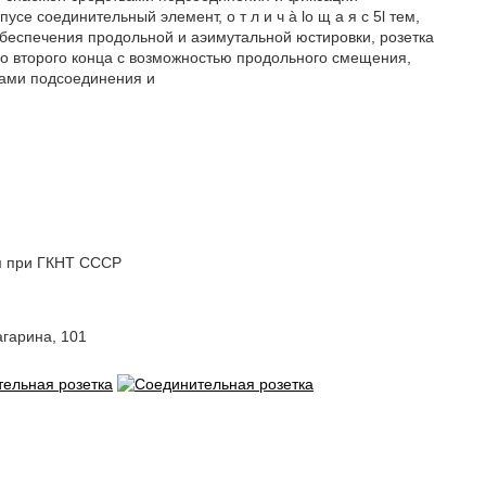
е соединительный элемент, о т л и ч à lo щ а я с 5l тем,
беспечения продольной и аэимутальной юстировки, розетка
го второго конца с возможностью продольного смещения,
вами подсоединения и
м при ГКНТ СССР
агарина, 101