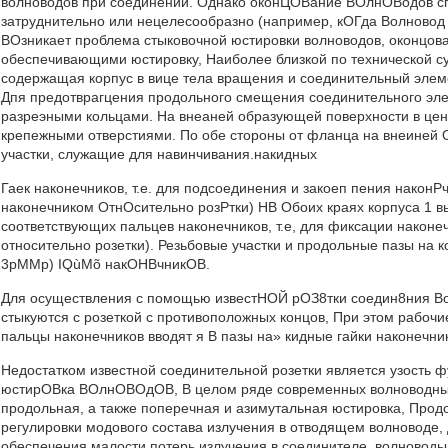
волноводов при соединении. Однако оконЦОВание ВОлнОВодов с
затруднительно или нецелесообразно (например, кОГда Волново
ВОзникает проблема стыковочной юстировки волноводов, оконцо
обеспечивающими юстировку, Наиболее близкой по технической су
содержащая корпус в вице тела вращения и соединительный элеме
Дпя предотврагцения продольного смещения соединительного эле
разреэными кольцами. На внеаней образующей поверхности в цен
крепежными отверстиями. По обе стороны от фланца на внеиней 
участки, служащие для навинчивания.накидных
Гаек наконечников, т.е. для подсоединения и закоеп пения након
наконечником ОтнОсительно розРтки) HB Обоих краях корпуса 1 
соответствующих пальцев наконечников, т.е, для фиксации након
относительно розетки). Резьбовые участки и продольные пазы на 
3pMMp) IQùMõ накОНВчникОВ.
Для осуществления с помощью известНОЙ рОЗ8тки соедин8ния В
стыкуются с розеткой с противоположных концов, При этом рабочи
пальцы наконечников вводят я В пазы на» кидные гайки наконечни
Недостатком известной соединительной розетки является узость
юстирОВка ВОлнОВОдОВ, В целом ряде современных волноводных
продольная, а также поперечная и азимутальная юстировка, Прод
регулировки модового состава излучения в отводящем волноводе,
обеспечения малости потерь излучения в соединителе, волновод