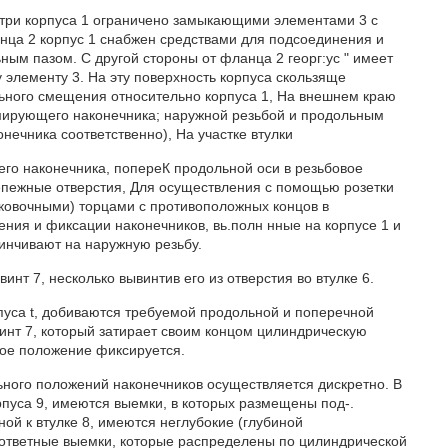
утри корпуса 1 ограничено замыкающими элементами 3 с
анца 2 корпус 1 снабжен средствами для подсоединения и
ым пазом. С другой стороны от фланца 2 георг:ус " имеет
элементу 3. На эту поверхность корпуса скользяще
льного смещения относительно корпуса 1, На внешнем краю
мирующего наконечника; наружной резьбой и продольным
нечника соответственно), На участке втулки
го наконечника, попереК продольной оси в резьбовое
епежные отверстия, Для осуществления с помощью розетки
ыковочными) торцами с противоположных концов в
ния и фиксации наконечников, вь.полн нные на корпусе 1 и
винчивают на наружную резьбу.
инт 7, несколько вывинтив его из отверстия во втулке 6.
пуса t, добиваются требуемой продольной и поперечной
инт 7, который затирает своим концом цилиндрическую
ное положение фиксируется.
льного положений наконечников осуществляется дискретно. В
рпуса 9, имеются выемки, в которых размещены под-.
ой к втулке 8, имеются неглубокие (глубиной
ответные выемки, которые распределены по цилиндрической