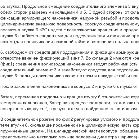
55 втулка, Продольное смещение соединительного элемента 3 вн
обеих сторон разреэными кольцами 4 и 5. С одной стороны от фл
фиксации армирующего чаконечника: наружной резьбой и продольн
цилиндрическую внешнюю поверхность, соосную соединительному 
посажена втулка 6 вЂ” надета с возможностью вращения и продо
втулка 6 снабжена средствами для подсоединения и фиксации ар
пазом (для навинчивания накидной гайки и вставления пальца нако
6, свободном от средств дпя подсодинения и фиксации армирующе
отверстие ввинчен фиксирующий винт 7. Во фланце 2 имеются кр
(фиг.1) соединения волноводов наконечники вводят рабочими (ст
соединительный элемент 3 и задействуют средства для подсоедине
втулке 6: пальцы накснечников вводят в пазы и накидные гайки на
После закрепления наконечников в корпусе 2 и втулке 6 отпускают в
Затем, перемешав продольно и вращая втулку 6 относительно кор
юстировки волноводов, Завершив процесс юстировки, затягивают в
поверхность корпуса 2, в результате чего найденное съюстиоовоч
В соединительной розетке по фиг.2 регулировка углового и продо
теле втулки 8, скользяще посаженной на цилиндрическую часть ко
пружиненные шарики, На цилиндрической части корпуса, обращенн
предпочтительно несколько мечьше половины диаметра шариков) 