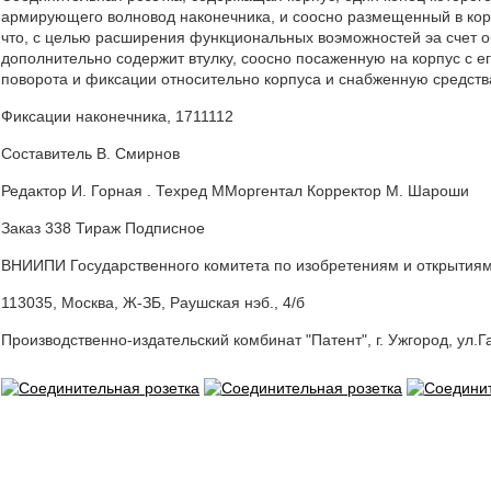
армирующего волновод наконечника, и соосно размещенный в корпус
что, с целью расширения функциональных воэможностей эа счет о
дополнительно содержит втулку, соосно посаженную на корпус с е
поворота и фиксации относительно корпуса и снабженную средст
Фиксации наконечника, 1711112
Составитель В. Смирнов
Редактор И. Горная . Техред ММоргентал Корректор M. Шароши
Заказ 338 Тираж Подписное
ВНИИПИ Государственного комитета по изобретениям и открытия
113035, Москва, Ж-ЗБ, Раушская нэб., 4/б
Производственно-издательский комбинат "Патент", г. Ужгород, ул.Г