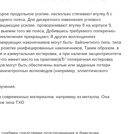
рое продольное усилие, несколько стягивают втулку 8 с
еднего пояса. Для дискретного изменения углового
ащающее усилие, проворачивают втулку 8 на корпусе 9,
выемки того же пояса, Добившись требуемого поперечно-
реключения прекращают, В других воплощениях
мирующих наконечников могут быть- байонетного типа, типа
к розетке унифицированных наконечников, Таким образом, в
 и азимутальная юстировка, а при наличии эксцентриситета
что имеет место на практике)вЂ” поперечная юстировка
водов могут быть обеспечены малые или заданные потери
 аниэотропных волноводов (например, эллиптического
лучения.
з современных материалов. например из металла. Она
ов типа ТХО
го снабжен средствами подсоединения и фиксации