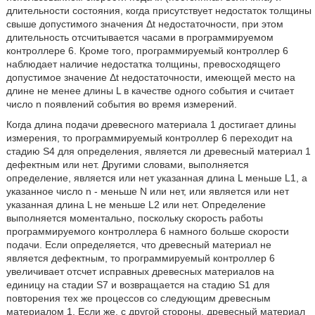
длительности состояния, когда присутствует недостаток толщины
свыше допустимого значения Δt недостаточности, при этом
длительность отсчитывается часами в программируемом
контроллере 6. Кроме того, программируемый контроллер 6
наблюдает наличие недостатка толщины, превосходящего
допустимое значение Δt недостаточности, имеющей место на
длине не менее длины L в качестве одного события и считает
число n появлений события во время измерений.
Когда длина подачи древесного материала 1 достигает длины
измерения, то программируемый контроллер 6 переходит на
стадию S4 для определения, является ли древесный материал 1
дефектным или нет. Другими словами, выполняется
определение, является или нет указанная длина L меньше L1, а
указанное число n - меньше N или нет, или является или нет
указанная длина L не меньше L2 или нет. Определение
выполняется моментально, поскольку скорость работы
программируемого контроллера 6 намного больше скорости
подачи. Если определяется, что древесный материал не
является дефектным, то программируемый контроллер 6
увеличивает отсчет исправных древесных материалов на
единицу на стадии S7 и возвращается на стадию S1 для
повторения тех же процессов со следующим древесным
материалом 1. Если же, с другой стороны, древесный материал