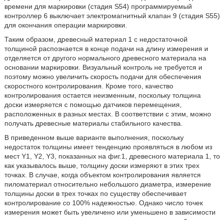
времени для маркировки (стадия S54) программируемый
контроллер 6 выключает электромагнитный клапан 9 (стадия S55)
для окончания операции маркировки.
Таким образом, древесный материал 1 с недостаточной
толщиной распознается в конце подачи на длину измерения и
отделяется от другого нормального древесного материала на
основании маркировки. Визуальный контроль не требуется и
поэтому можно увеличить скорость подачи для обеспечения
скоростного контролирования. Кроме того, качество
контролирования остается неизменным, поскольку толщина
доски измеряется с помощью датчиков перемещения,
расположенных в разных местах. В соответствии с этим, можно
получать древесные материалы стабильного качества.
В приведенном выше варианте выполнения, поскольку
недостаток толщины имеет тенденцию проявляться в любом из
мест Y1, Y2, Y3, показанных на фиг.1, древесного материала 1, то
как указывалось выше, толщину доски измеряют в этих трех
точках. В случае, когда объектом контролирования является
пиломатериал относительно небольшого диаметра, измерение
толщины доски в трех точках по существу обеспечивает
контролирование со 100% надежностью. Однако число точек
измерения может быть увеличено или уменьшено в зависимости