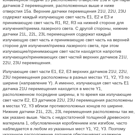
датчиков 2 перемещения, расположенных выше и ниже
отверстия 15а. Верхние датчики перемещения 21U, 22U, 23U
содержат каждый излучающую свет часть E1, E2 и ЕЗ и
принимающую свет часть R1, R2, R3 на нижней стороне для
излучения/приема лазерного света. С другой стороны, нижние
датчики 21L, 22L, 23L перемещения содержат каждый
излучающую свет часть и принимающую свет часть на верхней
стороне для излучения/приема лазерного света, при этом
излучающие/принимающие свет части находятся напротив
излучающих/принимающих свет частей верхних датчиков 21U,
22U, 23U перемещения.
Излучающие свет части E1, E2, Е3 верхних датчиков 21U, 22U,
23U перемещения расположены в разных местах Y1, Y2, Y3 по
ширине (направление Y). А именно, излучающая свет часть Е1
датчика 21U перемещения находится в месте Y1,
расположенном посредине ширины, в то время как излучающие
свет части E2, ЕЗ датчиков 22U, 23U перемещения расположены
в местах Y2, Y3 вблизи противоположных концов по ширине.
Нижние датчики 21L, 22L, 23L перемещения расположены так же,
как указано выше. Часть с недостаточной толщиной древесного
материала 1, обусловленная короблением или изгибом, часто
наблюдается в любом из указанных мест Y1, Y2, Y3. Поэтому
указанное расположение датчиков обеспечивает надежное