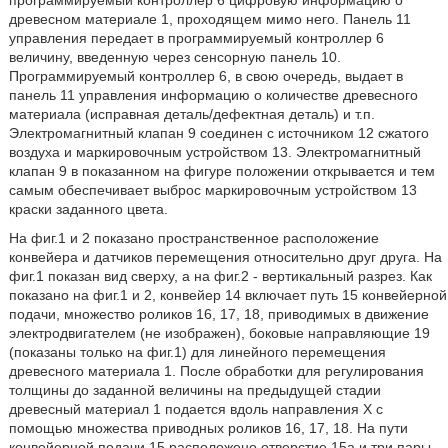
программируемый контроллер 6 цифровую информацию о
древесном материале 1, проходящем мимо него. Панель 11
управления передает в программируемый контроллер 6
величину, введенную через сенсорную панель 10.
Программируемый контроллер 6, в свою очередь, выдает в
панель 11 управления информацию о количестве древесного
материала (исправная деталь/дефектная деталь) и т.п.
Электромагнитный клапан 9 соединен с источником 12 сжатого
воздуха и маркировочным устройством 13. Электромагнитный
клапан 9 в показанном на фигуре положении открывается и тем
самым обеспечивает выброс маркировочным устройством 13
краски заданного цвета.
На фиг.1 и 2 показано пространственное расположение
конвейера и датчиков перемещения относительно друг друга. На
фиг.1 показан вид сверху, а на фиг.2 - вертикальный разрез. Как
показано на фиг.1 и 2, конвейер 14 включает путь 15 конвейерной
подачи, множество роликов 16, 17, 18, приводимых в движение
электродвигателем (не изображен), боковые направляющие 19
(показаны только на фиг.1) для линейного перемещения
древесного материала 1. После обработки для регулирования
толщины до заданной величины на предыдущей стадии
древесный материал 1 подается вдоль направления Х с
помощью множества приводных роликов 16, 17, 18. На пути
конвейерной подачи 15 расположено отверстие 15а и три пары