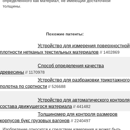
определенного как материал, не имеющий достаточной
толщины.
Похожие патенты:
Устройство для измерения поверхностной
плотности нетканых текстильных материалов
// 1402869
Способ определения качества
древесины
// 1170978
Устройство для разбраковки трикотажного
полотна по сортности
// 526688
Устройство для автоматического контроля
состава движущегося материала
// 441482
Толщиномер для контроля размеров
корпусов букс грузовых вагонов
// 2240497
Изобретение относится к средствам измерения и может быть