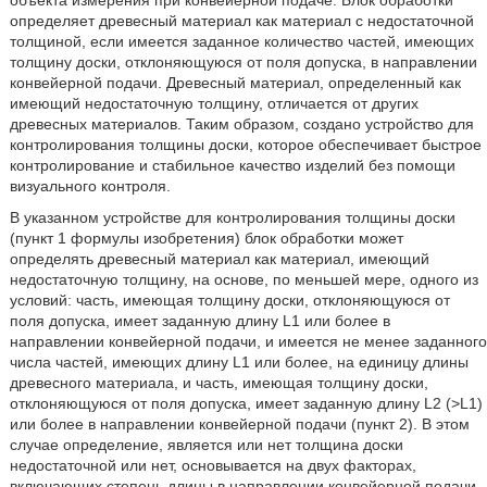
объекта измерения при конвейерной подаче. Блок обработки
определяет древесный материал как материал с недостаточной
толщиной, если имеется заданное количество частей, имеющих
толщину доски, отклоняющуюся от поля допуска, в направлении
конвейерной подачи. Древесный материал, определенный как
имеющий недостаточную толщину, отличается от других
древесных материалов. Таким образом, создано устройство для
контролирования толщины доски, которое обеспечивает быстрое
контролирование и стабильное качество изделий без помощи
визуального контроля.
В указанном устройстве для контролирования толщины доски
(пункт 1 формулы изобретения) блок обработки может
определять древесный материал как материал, имеющий
недостаточную толщину, на основе, по меньшей мере, одного из
условий: часть, имеющая толщину доски, отклоняющуюся от
поля допуска, имеет заданную длину L1 или более в
направлении конвейерной подачи, и имеется не менее заданного
числа частей, имеющих длину L1 или более, на единицу длины
древесного материала, и часть, имеющая толщину доски,
отклоняющуюся от поля допуска, имеет заданную длину L2 (>L1)
или более в направлении конвейерной подачи (пункт 2). В этом
случае определение, является или нет толщина доски
недостаточной или нет, основывается на двух факторах,
включающих степень длины в направлении конвейерной подачи