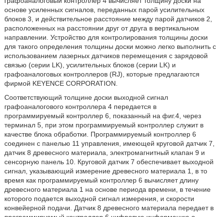
графоаналоговый контроллер 4 вычисляет толщину доски на
основе усиленных сигналов, переданных парой усилительных
блоков 3, и действительное расстояние между парой датчиков 2,
расположенных на расстоянии друг от друга в вертикальном
направлении. Устройство для контролирования толщины доски
для такого определения толщины доски можно легко выполнить с
использованием лазерных датчиков перемещения с зарядовой
связью (серии LK), усилительных блоков (серии LK) и
графоаналоговых контроллеров (RJ), которые предлагаются
фирмой KEYENCE CORPORATION.
Соответствующий толщине доски выходной сигнал
графоаналогового контроллера 4 передается в
программируемый контроллер 6, показанный на фиг.4, через
терминал 5, при этом программируемый контроллер служит в
качестве блока обработки. Программируемый контроллер 6
соединен с панелью 11 управления, имеющей круговой датчик 7,
датчик 8 древесного материала, электромагнитный клапан 9 и
сенсорную панель 10. Круговой датчик 7 обеспечивает выходной
сигнал, указывающий измерение древесного материала 1, в то
время как программируемый контроллер 6 вычисляет длину
древесного материала 1 на основе периода времени, в течение
которого подается выходной сигнал измерения, и скорости
конвейерной подачи. Датчик 8 древесного материала передает в