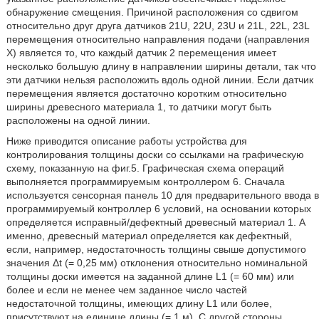
обнаружение смещения. Причиной расположения со сдвигом
относительно друг друга датчиков 21U, 22U, 23U и 21L, 22L, 23L
перемещения относительно направления подачи (направления
X) является то, что каждый датчик 2 перемещения имеет
несколько большую длину в направлении ширины детали, так что
эти датчики нельзя расположить вдоль одной линии. Если датчик
перемещения является достаточно коротким относительно
ширины древесного материала 1, то датчики могут быть
расположены на одной линии.
Ниже приводится описание работы устройства для
контролирования толщины доски со ссылками на графическую
схему, показанную на фиг.5. Графическая схема операций
выполняется программируемым контроллером 6. Сначала
используется сенсорная панель 10 для предварительного ввода в
программируемый контроллер 6 условий, на основании которых
определяется исправный/дефектный древесный материал 1. А
именно, древесный материал определяется как дефектный,
если, например, недостаточность толщины свыше допустимого
значения Δt (= 0,25 мм) отклонения относительно номинальной
толщины доски имеется на заданной длине L1 (= 60 мм) или
более и если не менее чем заданное число частей
недостаточной толщины, имеющих длину L1 или более,
присутствуют на единице длины (= 1 м). С другой стороны,