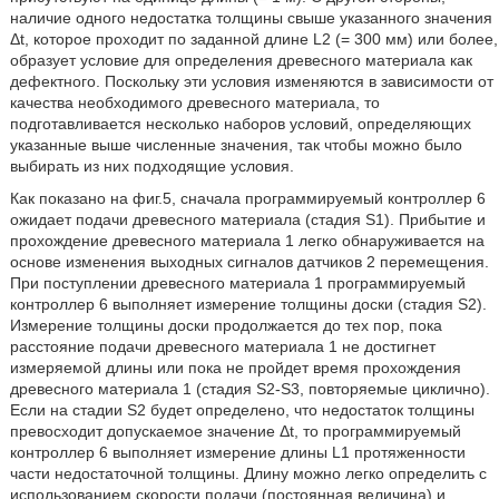
наличие одного недостатка толщины свыше указанного значения
Δt, которое проходит по заданной длине L2 (= 300 мм) или более,
образует условие для определения древесного материала как
дефектного. Поскольку эти условия изменяются в зависимости от
качества необходимого древесного материала, то
подготавливается несколько наборов условий, определяющих
указанные выше численные значения, так чтобы можно было
выбирать из них подходящие условия.
Как показано на фиг.5, сначала программируемый контроллер 6
ожидает подачи древесного материала (стадия S1). Прибытие и
прохождение древесного материала 1 легко обнаруживается на
основе изменения выходных сигналов датчиков 2 перемещения.
При поступлении древесного материала 1 программируемый
контроллер 6 выполняет измерение толщины доски (стадия S2).
Измерение толщины доски продолжается до тех пор, пока
расстояние подачи древесного материала 1 не достигнет
измеряемой длины или пока не пройдет время прохождения
древесного материала 1 (стадия S2-S3, повторяемые циклично).
Если на стадии S2 будет определено, что недостаток толщины
превосходит допускаемое значение Δt, то программируемый
контроллер 6 выполняет измерение длины L1 протяженности
части недостаточной толщины. Длину можно легко определить с
использованием скорости подачи (постоянная величина) и