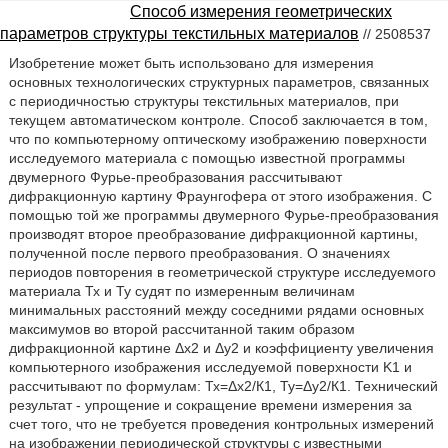
Способ измерения геометрических
параметров структуры текстильных материалов
// 2508537
Изобретение может быть использовано для измерения
основных технологических структурных параметров, связанных
с периодичностью структуры текстильных материалов, при
текущем автоматическом контроле. Способ заключается в том,
что по компьютерному оптическому изображению поверхности
исследуемого материала с помощью известной программы
двумерного Фурье-преобразования рассчитывают
дифракционную картину Фраунгофера от этого изображения. С
помощью той же программы двумерного Фурье-преобразования
производят второе преобразование дифракционной картины,
полученной после первого преобразования. О значениях
периодов повторения в геометрической структуре исследуемого
материала Тх и Ту судят по измеренным величинам
минимальных расстояний между соседними рядами основных
максимумов во второй рассчитанной таким образом
дифракционной картине Δх2 и Δу2 и коэффициенту увеличения
компьютерного изображения исследуемой поверхности K1 и
рассчитывают по формулам: Тх=Δх2/К1, Ту=Δу2/К1. Технический
результат - упрощение и сокращение времени измерения за
счет того, что не требуется проведения контрольных измерений
на изображении периодической структуры с известными