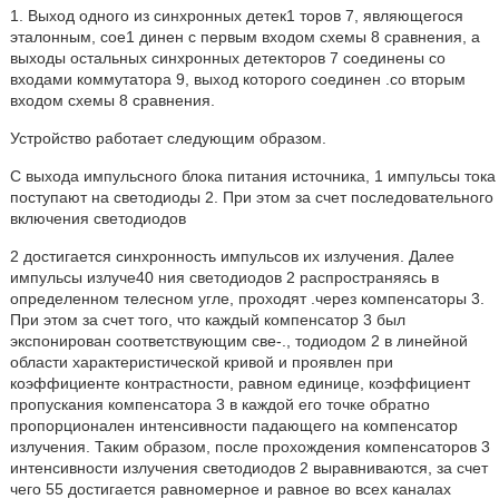
1. Выход одного из синхронных детек1 торов 7, являющегося
эталонным, сое1 динен с первым входом схемы 8 сравнения, а
выходы остальных синхронных детекторов 7 соединены со
входами коммутатора 9, выход которого соединен .со вторым
входом схемы 8 сравнения.
Устройство работает следующим образом.
С выхода импульсного блока питания источника, 1 импульсы тока
поступают на светодиоды 2. При этом за счет последовательного
включения светодиодов
2 достигается синхронность импульсов их излучения. Далее
импульсы излуче40 ния светодиодов 2 распространяясь в
определенном телесном угле, проходят .через компенсаторы 3.
При этом за счет того, что каждый компенсатор 3 был
экспонирован соответствующим све-., тодиодом 2 в линейной
области характеристической кривой и проявлен при
коэффициенте контрастности, равном единице, коэффициент
пропускания компенсатора 3 в каждой его точке обратно
пропорционален интенсивности падающего на компенсатор
излучения. Таким образом, после прохождения компенсаторов 3
интенсивности излучения светодиодов 2 выравниваются, за счет
чего 55 достигается равномерное и равное во всех каналах