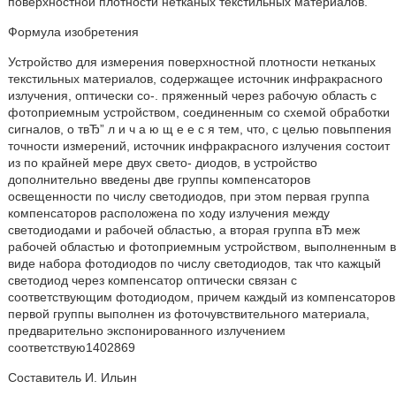
поверхностной плотности нетканых текстильных материалов.
Формула изобретения
Устройство для измерения поверхностной плотности нетканых
текстильных материалов, содержащее источник инфракрасного
излучения, оптически со-. пряженный через рабочую область с
фотоприемным устройством, соединенным со схемой обработки
сигналов, о твЂ” л и ч а ю щ е е с я тем, что, с целью повьппения
точности измерений, источник инфракрасного излучения состоит
из по крайней мере двух свето- диодов, в устройство
дополнительно введены две группы компенсаторов
освещенности по числу светодиодов, при этом первая группа
компенсаторов расположена по ходу излучения между
светодиодами и рабочей областью, а вторая группа вЂ меж
рабочей областью и фотоприемным устройством, выполненным в
виде набора фотодиодов по числу светодиодов, так что кажцый
светодиод через компенсатор оптически связан с
соответствующим фотодиодом, причем каждый из компенсаторов
первой группы выполнен из фоточувствительного материала,
предварительно экспонированного излучением
соответствую1402869
Составитель И. Ильин