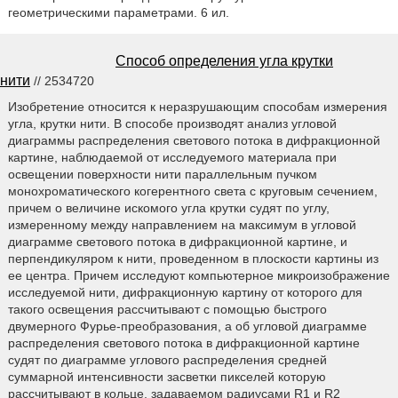
геометрическими параметрами. 6 ил.
Способ определения угла крутки
нити
// 2534720
Изобретение относится к неразрушающим способам измерения
угла, крутки нити. В способе производят анализ угловой
диаграммы распределения светового потока в дифракционной
картине, наблюдаемой от исследуемого материала при
освещении поверхности нити параллельным пучком
монохроматического когерентного света с круговым сечением,
причем о величине искомого угла крутки судят по углу,
измеренному между направлением на максимум в угловой
диаграмме светового потока в дифракционной картине, и
перпендикуляром к нити, проведенном в плоскости картины из
ее центра. Причем исследуют компьютерное микроизображение
исследуемой нити, дифракционную картину от которого для
такого освещения рассчитывают с помощью быстрого
двумерного Фурье-преобразования, а об угловой диаграмме
распределения светового потока в дифракционной картине
судят по диаграмме углового распределения средней
суммарной интенсивности засветки пикселей которую
рассчитывают в кольце, задаваемом радиусами R1 и R2