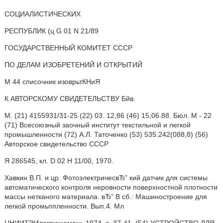
СОЦИАЛИСТИЧЕСКИХ
РЕСПУБЛИК (ц G 01 N 21/89
ГОСУДАРСТВЕННЫЙ КОМИТЕТ СССР
ПО ДЕЛАМ ИЗОБРЕТЕНИЙ И ОТКРЫТИЙ
М 44 списочник изоврьтКНиЯ
К АВТОРСКОМУ СВИДЕТЕЛЬСТВУ Бйв.
М. (21) 4155931/31-25 (22) 03. 12,86 (46) 15,06.88. Бюл. М - 22
(71) Всесоюзный заочный институт текстильной и легкой
промышленности (72) А.Л. Таточенко (53) 535.242(088,8) (56)
Авторское свидетельство СССР
Я 286545, кл. D 02 Н 11/00, 1970.
Хавкин В.П. и цр. ФотоэлектричесвЂ” кий датчик для системы
автоматического контроля неровности поверхностной плотности
массы нетканого материала. вЂ” В сб.: Машиностроение для
легкой промьппленности. Вып.4. Мл