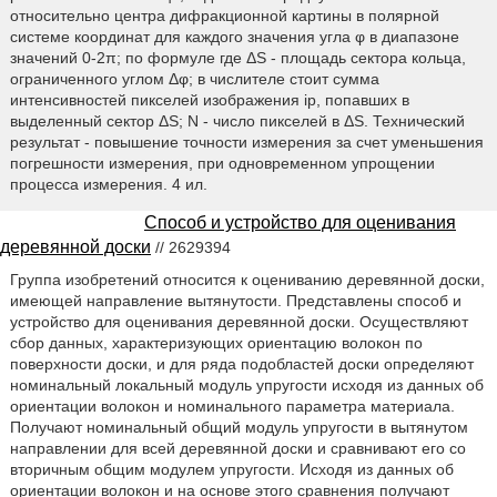
относительно центра дифракционной картины в полярной
системе координат для каждого значения угла φ в диапазоне
значений 0-2π; по формуле где ΔS - площадь сектора кольца,
ограниченного углом Δφ; в числителе стоит сумма
интенсивностей пикселей изображения ip, попавших в
выделенный сектор ΔS; N - число пикселей в ΔS. Технический
результат - повышение точности измерения за счет уменьшения
погрешности измерения, при одновременном упрощении
процесса измерения. 4 ил.
Способ и устройство для оценивания
деревянной доски
// 2629394
Группа изобретений относится к оцениванию деревянной доски,
имеющей направление вытянутости. Представлены способ и
устройство для оценивания деревянной доски. Осуществляют
сбор данных, характеризующих ориентацию волокон по
поверхности доски, и для ряда подобластей доски определяют
номинальный локальный модуль упругости исходя из данных об
ориентации волокон и номинального параметра материала.
Получают номинальный общий модуль упругости в вытянутом
направлении для всей деревянной доски и сравнивают его со
вторичным общим модулем упругости. Исходя из данных об
ориентации волокон и на основе этого сравнения получают