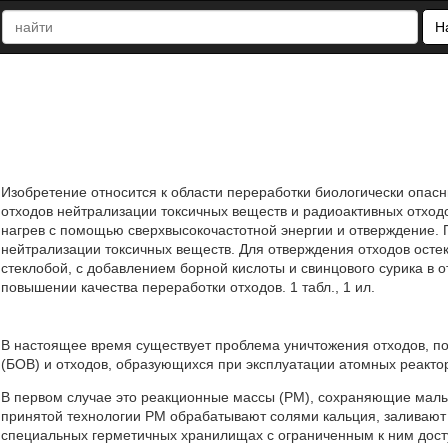
Н
Изобретение относится к области переработки биологически опас
отходов нейтрализации токсичных веществ и радиоактивных отход
нагрев с помощью сверхвысокочастотной энергии и отверждение.
нейтрализации токсичных веществ. Для отверждения отходов ост
стеклобой, с добавлением борной кислоты и свинцового сурика в
повышении качества переработки отходов. 1 табл., 1 ил.
В настоящее время существует проблема уничтожения отходов, п
(БОВ) и отходов, образующихся при эксплуатации атомных реакто
В первом случае это реакционные массы (РМ), сохраняющие малы
принятой технологии РМ обрабатывают солями кальция, заливают 
специальных герметичных хранилищах с ограниченным к ним дост