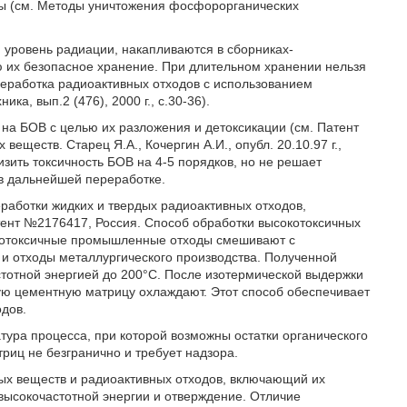
сы (см. Методы уничтожения фосфорорганических
уровень радиации, накапливаются в сборниках-
их безопасное хранение. При длительном хранении нельзя
реработка радиоактивных отходов с использованием
ка, вып.2 (476), 2000 г., с.30-36).
 на БОВ с целью их разложения и детоксикации (см. Патент
ществ. Старец Я.А., Кочергин А.И., опубл. 20.10.97 г.,
зить токсичность БОВ на 4-5 порядков, но не решает
в дальнейшей переработке.
работки жидких и твердых радиоактивных отходов,
ент №2176417, Россия. Способ обработки высокотоксичных
сокотоксичные промышленные отходы смешивают с
отходы металлургического производства. Полученной
тотной энергией до 200°С. После изотермической выдержки
ю цементную матрицу охлаждают. Этот способ обеспечивает
дов.
тура процесса, при которой возможны остатки органического
риц не безгранично и требует надзора.
ых веществ и радиоактивных отходов, включающий их
высокочастотной энергии и отверждение. Отличие