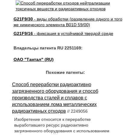
G21F9/30
- виды обработки (разделение одного и того
же химического элемента B01D 59/00)
G21F9/16
- фиксация в устойчивой твердой среде
Владельцы патента RU 2251169:
ОАО "Тантал" (RU)
Похожие патенты:
Способ переработки радиоактивно
загрязненного оборудования и способ
производства сталей и сплавов с
использованием лома металлических
радиоактивных отходов
// 2249056
Изобретение относится к переработке
выработавшего ресурс радиоактивно
загрязненного оборудования с использованием