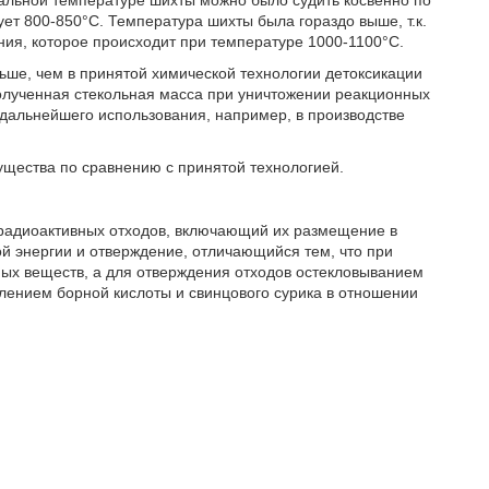
альной температуре шихты можно было судить косвенно по
ует 800-850°С. Температура шихты была гораздо выше, т.к.
ния, которое происходит при температуре 1000-1100°С.
ньше, чем в принятой химической технологии детоксикации
олученная стекольная масса при уничтожении реакционных
дальнейшего использования, например, в производстве
щества по сравнению с принятой технологией.
 радиоактивных отходов, включающий их размещение в
й энергии и отверждение, отличающийся тем, что при
ых веществ, а для отверждения отходов остекловыванием
влением борной кислоты и свинцового сурика в отношении