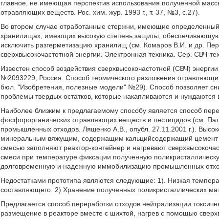
главное, не имеющая перспектив использования полученной мас
отравляющих веществ. Рос. хим. жур. 1993 г., т. 37, №3, с.27).
Во втором случае отработанные стержни, имеющие определенный 
хранилищах, имеющих высокую степень защиты, обеспечивающую 
исключить разгерметизацию хранилищ (см. Комаров В.И. и др. Пе
сверхвысокочастотной энергии. Электронная техника. Сер. СВЧ-техни
Известен способ воздействия сверхвысокочастотной (СВЧ) энергии
№2093229, Россия. Способ термического разложения отравляющих ве
бюл. "Изобретения, полезные модели" №29). Способ позволяет сни
проблемы твердых остатков, которые накапливаются и нуждаются 
Наиболее близким к предлагаемому способу является способ пере
фосфорорганических отравляющих веществ и пестицидов (см. Пат
промышленных отходов. Ляшенко А.В., опубл. 27.11.2001 г.). Вы
минеральным вяжущим, содержащим кальцийсодержащий цемент и 
смесью заполняют реактор-контейнер и нагревают сверхвысокочас
смеси при температуре фиксации полученную поликристаллическу
долговременную и надежную иммобилизацию промышленных отхо
Недостатками прототипа являются следующие: 1). Низкая темпера
составляющего. 2) Хранение полученных поликристаллических мат
Предлагается способ переработки отходов нейтрализации токсичн
размещение в реакторе вместе с шихтой, нагрев с помощью сверх