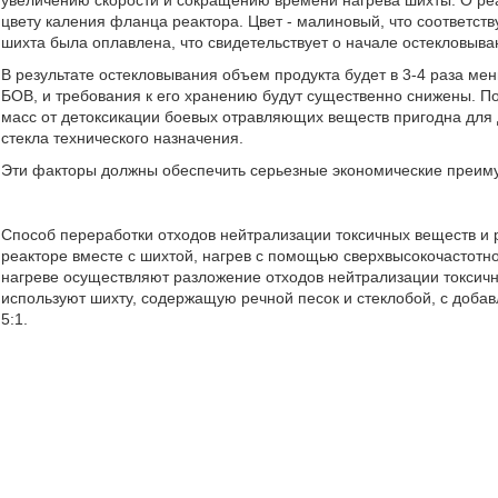
увеличению скорости и сокращению времени нагрева шихты. О ре
цвету каления фланца реактора. Цвет - малиновый, что соответств
шихта была оплавлена, что свидетельствует о начале остекловыва
В результате остекловывания объем продукта будет в 3-4 раза ме
БОВ, и требования к его хранению будут существенно снижены. П
масс от детоксикации боевых отравляющих веществ пригодна для 
стекла технического назначения.
Эти факторы должны обеспечить серьезные экономические преиму
Способ переработки отходов нейтрализации токсичных веществ и
реакторе вместе с шихтой, нагрев с помощью сверхвысокочастотно
нагреве осуществляют разложение отходов нейтрализации токсичн
используют шихту, содержащую речной песок и стеклобой, с доба
5:1.