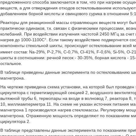
предложенного способа заключается в том, что при нагреве осущ
веществ, а для отверждения отходов остекловыванием используют
добавлением борной кислоты и свинцового сурика в отношении 5:1
Реакторы для реакционной массы отравляющих веществ могут быт
практически одинаков, т.к. связан с физическими процессами, во
колебаний. При воздействии излучения частотой 2450 МГц за сче
нагрев до 1000-1100С°. Если такому воздействию подвергнется со
компоненты стекольной шихты, происходит остекловывание всей м
имеет состав: Na-29%, P-2,7%, С-0,7%, Сl-41%, F-0,6%, Si-5%, O-
шихты в соотношении: речной песок - 30-35%, борная кислота - 15-
остальное.
В таблице приведены данные эксперимента по остекловыванию ши
магнетрона.
На чертеже приведена схема установки, на которой был проведен э
циркулятора с герметизирующей секцией 2, воздушного вентилятор
вытяжной трубы 6, термопары на входе в волновод 7, реактора 8,
10, миллиамперметра 11. На схеме не указан источник питания ма
магнетрона 1 производился нагрев стекломассы. Регулировку мощ
магнетрона. Отраженную мощность определяют по показаниям м
циркулятора 2.
В таблице представлены данные эксперимента по показаниям приб