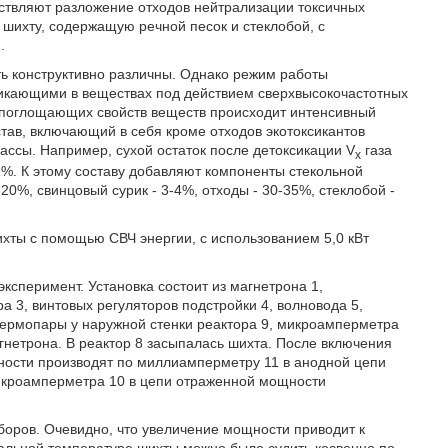
ествляют разложение отходов нейтрализации токсичных
 шихту, содержащую речной песок и стеклобой, с
.
ь конструктивно различны. Однако режим работы
зникающими в веществах под действием сверхвысокочастотных
т поглощающих свойств веществ происходит интенсивный
став, включающий в себя кроме отходов экотоксикантов
ассы. Например, сухой остаток после детоксикации V
газа
x
21%. К этому составу добавляют компоненты стекольной
20%, свинцовый сурик - 3-4%, отходы - 30-35%, стеклобой -
хты с помощью СВЧ энергии, с использованием 5,0 кВт
ксперимент. Установка состоит из магнетрона 1,
а 3, винтовых регуляторов подстройки 4, волновода 5,
 термопары у наружной стенки реактора 9, микроамперметра
гнетрона. В реактор 8 засыпалась шихта. После включения
ности производят по миллиамперметру 11 в анодной цепи
икроамперметра 10 в цепи отраженной мощности
оров. Очевидно, что увеличение мощности приводит к