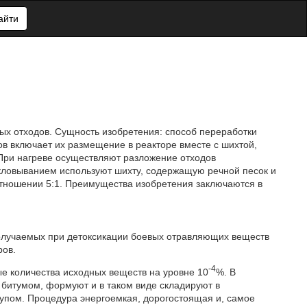
айти
ных отходов. Сущность изобретения: способ переработки
ов включает их размещение в реакторе вместе с шихтой,
 При нагреве осуществляют разложение отходов
екловыванием используют шихту, содержащую речной песок и
 отношении 5:1. Преимущества изобретения заключаются в
олучаемых при детоксикации боевых отравляющих веществ
ров.
-4
е количества исходных веществ на уровне 10
%. В
битумом, формуют и в таком виде складируют в
упом. Процедура энергоемкая, дорогостоящая и, самое