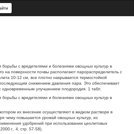
айти
я борьбы с вредителями и болезнями овощных культур в
то на поверхности почвы располагают парораспределитель с
ита 10-12 см, все плотно накрывается термостойкой
с последующим снижением давления пара. Это обеспечивает
 с одновременным улучшением плодородия. 1 табл.
я борьбы с вредителями и болезнями овощных культур в
котором их внесение осуществляют в жидком растворе в
я чему повышается урожай овощных культур, их
 применения удобрений при использовании цеолитовых
00 г., 4, стр. 57-58).