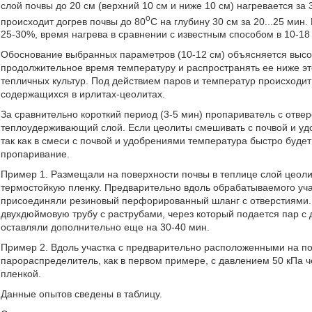
слой почвы до 20 см (верхний 10 см и ниже 10 см) нагревается за
o
происходит догрев почвы до 80
С на глубину 30 см за 20...25 мин
25-30%, время нагрева в сравнении с известным способом в 10-18 
Обоснование выбранных параметров (10-12 см) объясняется высо
продолжительное время температуру и распространять ее ниже это
тепличных культур. Под действием паров и температур происходит
содержащихся в ирлитах-цеолитах.
За сравнительно короткий период (3-5 мин) пропариватель с отве
теплоудерживающий слой. Если цеолиты смешивать с почвой и удо
так как в смеси с почвой и удобрениями температура быстро буде
пропаривание.
Пример 1. Размещали на поверхности почвы в теплице слой цеоли
термостойкую пленку. Предварительно вдоль обрабатываемого уча
присоединяли резиновый перфорированный шланг с отверстиями. 
двухдюймовую трубу с раструбами, через который подается пар с 
оставляли дополнительно еще на 30-40 мин.
Пример 2. Вдоль участка с предварительно расположенными на п
парораспределитель, как в первом примере, с давлением 50 кПа ч
пленкой.
Данные опытов сведены в таблицу.