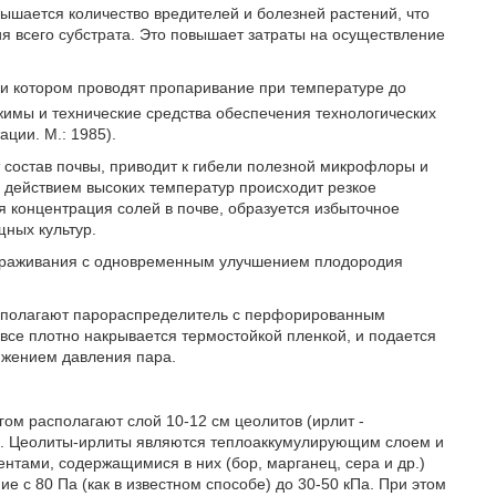
ышается количество вредителей и болезней растений, что
я всего субстрата. Это повышает затраты на осуществление
ри котором проводят пропаривание при температуре до
жимы и технические средства обеспечения технологических
ции. М.: 1985).
 состав почвы, приводит к гибели полезной микрофлоры и
д действием высоких температур происходит резкое
ся концентрация солей в почве, образуется избыточное
щных культур.
зараживания с одновременным улучшением плодородия
располагают парораспределитель с перфорированным
 все плотно накрывается термостойкой пленкой, и подается
нижением давления пара.
ом располагают слой 10-12 см цеолитов (ирлит -
). Цеолиты-ирлиты являются теплоаккумулирующим слоем и
тами, содержащимися в них (бор, марганец, сера и др.)
с 80 Па (как в известном способе) до 30-50 кПа. При этом