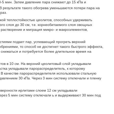
 3-5 мин. Затем давление пара снижают до 15 кПа и
. В результате такого обогрева уменьшаются потери пара на
раз.
кой теплостойкостью цеолитов, способных удерживать
го слоя до 30 см, т.е. корнеобитаемого слоя овощных
 растворение и миграция микро- и макроэлементов,
рстиями подает пар, успевающий прогреть верхний
брениями, то способ не достигнет такого быстрого эффекта,
т снижаться и потребуется более длительное время на
тов в 10 см. На верхний цеолитовый слой укладывали
стка укладывали парораспределитель, к которому
В качестве парораспределителя использовали стальную
давлением 30 кПа. Через 3 мин систему отключали и пленку
оверхности ирлитами слоем 12 см укладывали
ерез 5 мин систему отключали ь и выдерживают 30 мин под