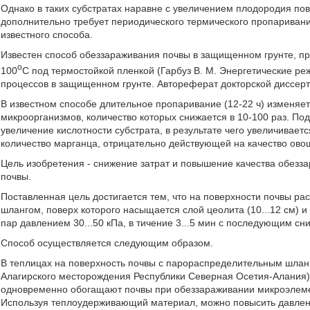
Однако в таких субстратах наравне с увеличением плодородия пов
дополнительно требует периодического термического пропаривани
известного способа.
Известен способ обеззараживания почвы в защищенном грунте, п
o
100
С под термостойкой пленкой (Гарбуз В. M. Энергетические ре
процессов в защищенном грунте. Автореферат докторской диссерта
В известном способе длительное пропаривание (12-22 ч) изменяет
микроорганизмов, количество которых снижается в 10-100 раз. По
увеличение кислотности субстрата, в результате чего увеличивает
количество марганца, отрицательно действующей на качество ово
Цель изобретения - снижение затрат и повышение качества обез
почвы.
Поставленная цель достигается тем, что на поверхности почвы 
шлангом, поверх которого насыщается слой цеолита (10...12 см) и
пар давлением 30...50 кПа, в тичение 3...5 мин с последующим с
Способ осуществляется следующим образом.
В теплицах на поверхность почвы с парораспределительным шланг
Алагирского месторождения Республики Северная Осетия-Алания
одновременно обогащают почвы при обеззараживании микроэлемен
Используя теплоудерживающий материал, можно повысить давление 