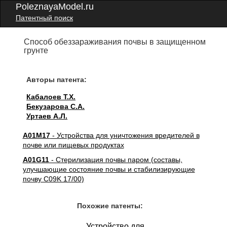
PoleznayaModel.ru
Патентный поиск
Способ обеззараживания почвы в защищенном
грунте
Авторы патента:
Кабалоев Т.Х.
Бекузарова С.А.
Уртаев А.Л.
A01M17
- Устройства для уничтожения вредителей в
почве или пищевых продуктах
A01G11
- Стерилизация почвы паром (составы,
улучшающие состояние почвы и стабилизирующие
почву C09K 17/00)
Похожие патенты:
Устройство для