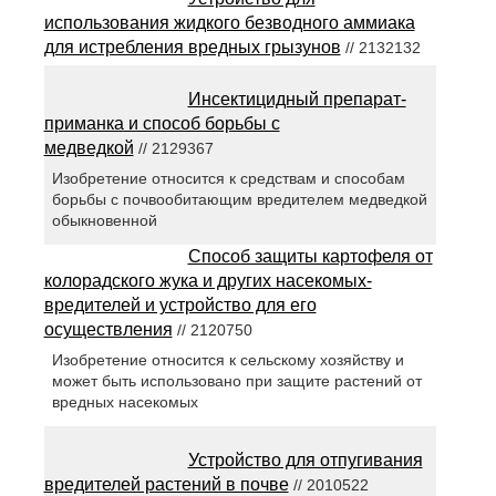
использования жидкого безводного аммиака
для истребления вредных грызунов
// 2132132
Инсектицидный препарат-
приманка и способ борьбы с
медведкой
// 2129367
Изобретение относится к средствам и способам
борьбы с почвообитающим вредителем медведкой
обыкновенной
Способ защиты картофеля от
колорадского жука и других насекомых-
вредителей и устройство для его
осуществления
// 2120750
Изобретение относится к сельскому хозяйству и
может быть использовано при защите растений от
вредных насекомых
Устройство для отпугивания
вредителей растений в почве
// 2010522