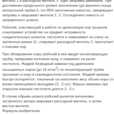
вентиль 2 и расходный вентиль 3. Идет заправка аммиаком. При
достижении предельного уровня заполнения (до верхнего конца
контрольной трубки 5, это 85% заполнения емкости), прекращает
заправку и закрывают вентили 2, 3. Отсоединяют емкость от
заправочного шланга.
Рабочий, участвующий в работе по дезинсекции нор грызунов,
осматривает устройство на предмет исправности
соединительных шлангов, пистолета и навешивает за спину на
заплечные ремни 11, открывает расходный вентиль 3, приступает
к поискам нор.
При обнаружении норы рабочий в нее вводит инъектирующую
трубку, прикрывая колпаком вход, и нажимает на рычаг
пистолета. Жидкий безводный аммиак под давлением
2
насыщенных паров (до 16 кг/см
) по инъектирующей трубке
проникает в нору в газожидкостном состоянии. Жидкий аммиак
быстро испаряется, токсичный газ наполняет весь объем норы со
всеми имеющимися выходами (3...5 шт.). Впрыск аммиака при
открытом клапане пистолета длится 2...5 с.
В случае обрыва шланга рабочий рычагом механизма
экстренного запора закрывает расходный вентиль, а затем
винтом вентиля.
Формула изобретения