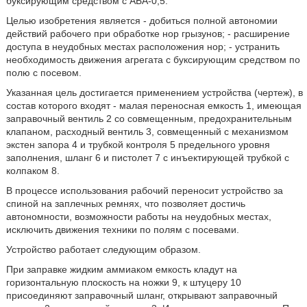
буксирующим средством с АБА-0,5.
Целью изобретения является - добиться полной автономии
действий рабочего при обработке нор грызунов; - расширение
доступа в неудобных местах расположения нор; - устранить
необходимость движения агрегата с буксирующим средством по
полю с посевом.
Указанная цель достигается применением устройства (чертеж), в
состав которого входят - малая переносная емкость 1, имеющая
заправочный вентиль 2 со совмещенным, предохранительным
клапаном, расходный вентиль 3, совмещенный с механизмом
экстен запора 4 и трубкой контроля 5 предельного уровня
заполнения, шланг 6 и пистолет 7 с инъектирующей трубкой с
колпаком 8.
В процессе использования рабочий переносит устройство за
спиной на заплечных ремнях, что позволяет достичь
автономности, возможности работы на неудобных местах,
исключить движения техники по полям с посевами.
Устройство работает следующим образом.
При заправке жидким аммиаком емкость кладут на
горизонтальную плоскость на ножки 9, к штуцеру 10
присоединяют заправочный шланг, открывают заправочный