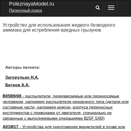
PoleznayaModel.ru
Патентный поиск
Устройство для использования жидкого безводного
аммиака для истребления вредных грызунов
Авторы патента:
Загорулько Н.А.
Битков А.А.
B05B9/08
- распылители, передвигаемые или переносимые
человеком, например распылители рюкзачного типа (детали или
составные части, например кожухи, корпуса переносных
инструментов с приводами от двигателя, специально не
связанные с выполняемыми операциями B25F 5/00)
A01M17
- Устройства для уничтожения вредителей в почве или