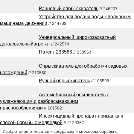
Ранцевый опрб1скиватель
// 246207
Устройство для подачи воды к поливным
машинамв движении
// 244789
Универсальный широкозахватный
дождевальныйагрегат
// 242574
Патент 233563
// 233563
Опрыскиватель для обработки садовых
насаждений
// 210560
Ручной опрыскиватель
// 105599
Автомобильный опыливатель с
увлажняющим и разбрасывающим
приспособлениями
// 101582
Инсектицидный препарат-приманка и
способ борьбы с медведкой
// 2129367
Изобретение относится к средствам и способам борьбы с