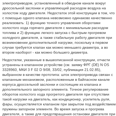
электроприводом, установленный в обводном канале вокруг
дроссельной заслонки и управляющий расходом воздуха на
холостом ходу двигателя. Недостаток этой конструкции в том, что
с помощью одного клапана невозможно одинаково качественно
реализовать: 1) функцию точного управления оборотами
холостого хода горячего двигателя с минимальным расходом
топлива и 2) функцию легкого запуска с быстрым прогревом
холодного двигателя, а также стабильную работу двигателя при
возникновении дополнительной нагрузки, поскольку в первом
случае требуется клапан как можно меньшего диаметра, а во
втором наоборот - как можно большего диаметра.
Недостатки, указанные в вышеописанной конструкции, отчасти
устранены в клапанном устройстве (см. заявку ФРГ (DE) N OS
3328960, МКИ 3 F 02 D 9/08, 33/02, публикация 21.02.85),
выбранном в качестве прототипа: шток электропривода связан с
клапанным механизмом, расположенным в байпасном канале
корпуса дроссельной заслонки и состоящим из клапана и
дополнительного запорного элемента. Точное регулирование
оборотов холостого хода прогретого двигателя при отсутствии
такой нагрузки на двигатель, как кондиционер, усилитель руля,
фары, осуществляется клапаном при закрытом под воздействием
пружины запорном элементе. Во время запуска и прогрева
двигателя, а также для предотвращения остановки двигателя при