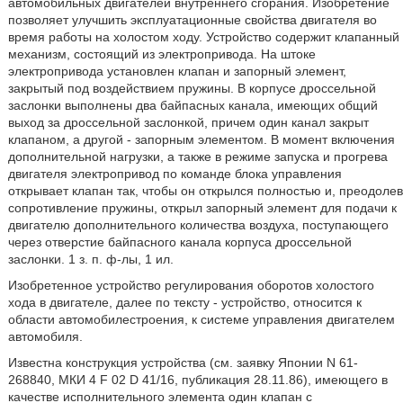
автомобильных двигателей внутреннего сгорания. Изобретение
позволяет улучшить эксплуатационные свойства двигателя во
время работы на холостом ходу. Устройство содержит клапанный
механизм, состоящий из электропривода. На штоке
электропривода установлен клапан и запорный элемент,
закрытый под воздействием пружины. В корпусе дроссельной
заслонки выполнены два байпасных канала, имеющих общий
выход за дроссельной заслонкой, причем один канал закрыт
клапаном, а другой - запорным элементом. В момент включения
дополнительной нагрузки, а также в режиме запуска и прогрева
двигателя электропривод по команде блока управления
открывает клапан так, чтобы он открылся полностью и, преодолев
сопротивление пружины, открыл запорный элемент для подачи к
двигателю дополнительного количества воздуха, поступающего
через отверстие байпасного канала корпуса дроссельной
заслонки. 1 з. п. ф-лы, 1 ил.
Изобретенное устройство регулирования оборотов холостого
хода в двигателе, далее по тексту - устройство, относится к
области автомобилестроения, к системе управления двигателем
автомобиля.
Известна конструкция устройства (см. заявку Японии N 61-
268840, МКИ 4 F 02 D 41/16, публикация 28.11.86), имеющего в
качестве исполнительного элемента один клапан с