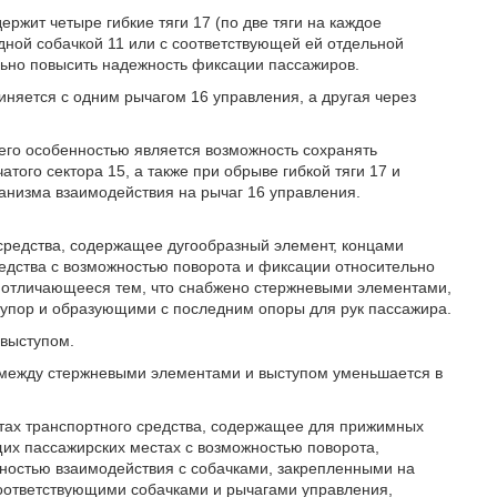
ржит четыре гибкие тяги 17 (по две тяги на каждое
одной собачкой 11 или с соответствующей ей отдельной
ельно повысить надежность фиксации пассажиров.
иняется с одним рычагом 16 управления, а другая через
его особенностью является возможность сохранять
атого сектора 15, а также при обрыве гибкой тяги 17 и
ханизма взаимодействия на рычаг 16 управления.
 средства, содержащее дугообразный элемент, концами
редства с возможностью поворота и фиксации относительно
, отличающееся тем, что снабжено стержневыми элементами,
упор и образующими с последним опоры для рук пассажира.
 выступом.
ор между стержневыми элементами и выступом уменьшается в
стах транспортного средства, содержащее для прижимных
щих пассажирских местах с возможностью поворота,
жностью взаимодействия с собачками, закрепленными на
 соответствующими собачками и рычагами управления,