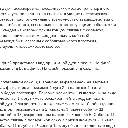
ии двух пассажиров на пассажирских местах транспортного
 осях, установленных на соответствующих пассажирских
 секторы, расположенные с возможностью взаимодействия с
ах, гибкие тяги, связанные с соответствующими собачками и
 каждая из которых одним концом связана с собачкой,
управляющим рычагом, соединенным с собачкой,
и могут быть связаны с собачками через пластины,
ствующих пассажирских местах.
 фиг.2 представлен вид прижимной дуги в плане. На фиг.3
азан вид Б, на фиг.3. На фиг.5 показан вид сзади на
 поперечной осью 3, шарнирно закрепленной на верхней
ны с фиксатором прижимной дуги 2, а на нижней части
 в бедра пассажира. Боковые элементы 1 выполнены на виде
Элементы 1 могут иметь расширения 9 в средней части,
ной дуге 2 закреплены стержневые элементы 10, образующие
атор прижимной дуги 2 (см. фиг. 3) имеет собачку 11,
штейне 13, закрепленном на спинке 4 кресла 6. Собачка 11
естко связан с поперечной осью 3 прижимной дуги 2. Рычаг
обачка 11 и зубчатый сектор 15 могут быть выполнены в виде