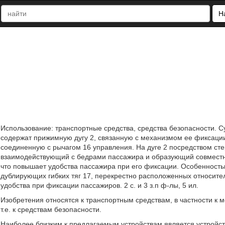
Н
Использование: транспортные средства, средства безопасности. Су
содержат прижимную дугу 2, связанную с механизмом ее фиксации
соединенную с рычагом 16 управления. На дуге 2 посредством ст
взаимодействующий с бедрами пассажира и образующий совместн
что повышает удобства пассажира при его фиксации. Особенность
дублирующих гибких тяг 17, перекрестно расположенных относите
удобства при фиксации пассажиров. 2 с. и 3 з.п ф-лы, 5 ил.
Изобретения относятся к транспортным средствам, в частности к
т.е. к средствам безопасности.
Наиболее близким к предлагаемым устройствам является устройств