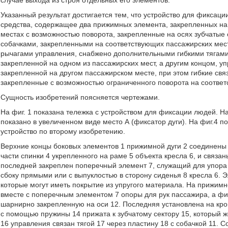
случае выхода из строя отдельных его элементов.
Указанный результат достигается тем, что устройство для фиксац
средства, содержащее два прижимных элемента, закрепленных на
местах с возможностью поворота, закрепленные на осях зубчатые
собачками, закрепленными на соответствующих пассажирских мест
рычагами управления, снабжено дополнительными гибкими тягами,
закрепленной на одном из пассажирских мест, а другим концом, 
закрепленной на другом пассажирском месте, при этом гибкие связ
закрепленные с возможностью ограниченного поворота на соответ
Сущность изобретений поясняется чертежами.
На фиг. 1 показана тележка с устройством для фиксации людей. На
показано в увеличенном виде место А (фиксатор дуги). На фиг.4 пок
устройство по второму изобретению.
Верхние концы боковых элементов 1 прижимной дуги 2 соединены
части спинки 4 укрепленного на раме 5 объекта кресла 6, и связа
последней закреплен поперечный элемент 7, служащий для упора
сбоку прямыми или с выпуклостью в сторону сиденья 8 кресла 6. 
которые могут иметь покрытие из упругого материала. На прижим
вместе с поперечным элементом 7 опоры для рук пассажира, а фикс
шарнирно закрепленную на оси 12. Последняя установлена на крон
с помощью пружины 14 прижата к зубчатому сектору 15, который ж
16 управления связан тягой 17 через пластину 18 с собачкой 11. С