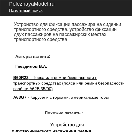
PoleznayaModel.ru
Патентный поиск
Устройство для фиксации пассажира на сиденьи
транспортного средства. устройство фиксации
двух пассажиров на пассажирских местах
транспортного средства
Авторы патента:
Гнездилов В.А.
B60R22
- Пояса или ремни безопасности в
транспортных средствах (пояса или ремни безопасности
вообще A62B 35/00)
A63G7
- Карусели с горками; американские горы
Похожие патенты:
Устройство для
пиротехнического натяжения ремня