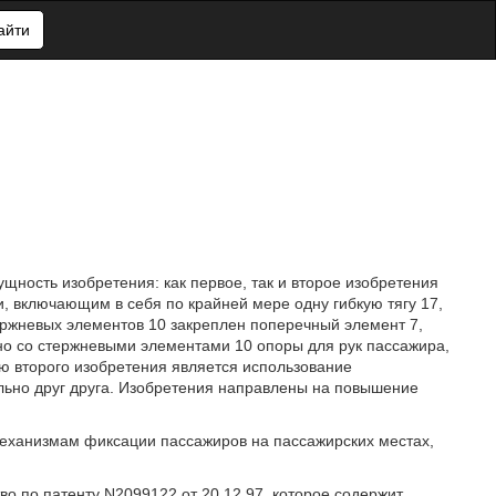
айти
щность изобретения: как первое, так и второе изобретения
, включающим в себя по крайней мере одну гибкую тягу 17,
ержневых элементов 10 закреплен поперечный элемент 7,
о со стержневыми элементами 10 опоры для рук пассажира,
ю второго изобретения является использование
льно друг друга. Изобретения направлены на повышение
 механизмам фиксации пассажиров на пассажирских местах,
о по патенту N2099122 от 20.12.97, которое содержит