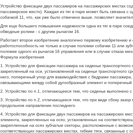
Устройство фиксации двух пассажиров на пассажирских местах соде
пассажирское место). Каждая из тяг в паре может быть связана с 
собачкой 11, что, как уже было отмечено выше, позволяет значит
Для еще большего повышения надежности одна из тяг в паре соед
обводные ролики - с другим рычагом 16.
Работает второе изобретение аналогично первому изобретению и 
работоспособность не только в случае поломки собачки 11 или зубч
поломке одного из рычагов 16 управления или в случае отказа ме
Формула изобретения
1. Устройство для фиксации пассажира на сиденьи транспортного
закрепленный на оси, установленной на сиденьи транспортного с
него, поперечный упор для взаимодействия с бедрами пассажира
связывающими между собой дугообразный элемент и поперечный 
2. Устройство по п.1, отличающееся тем, что сиденье выполнено с
3. Устройство по п.2, отличающееся тем, что при виде сбоку заз
продольном направлении последнего.
4. Устройство для фиксации двух пассажиров на пассажирских ме
элемента, закрепленных на осях, установленных на соответствую
закрепленные на осях зубчатые секторы, расположенные с возмо
соответствующих пассажирских местах, гибкие тяги, связанные с