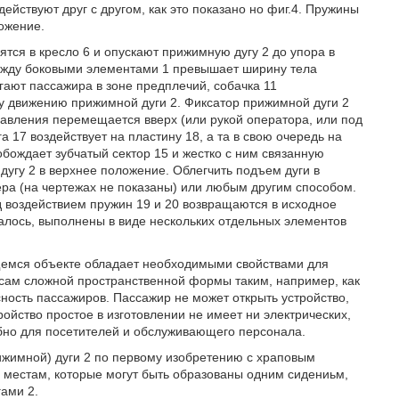
йствуют друг с другом, как это показано но фиг.4. Пружины
ожение.
тся в кресло 6 и опускают прижимную дугу 2 до упора в
ежду боковыми элементами 1 превышает ширину тела
гают пассажира в зоне предплечий, собачка 11
му движению прижимной дуги 2. Фиксатор прижимной дуги 2
авления перемещается вверх (или рукой оператора, или под
а 17 воздействует на пластину 18, а та в свою очередь на
вобождает зубчатый сектор 15 и жестко с ним связанную
угу 2 в верхнее положение. Облегчить подъем дуги в
ра (на чертежах не показаны) или любым другим способом.
д воздействием пружин 19 и 20 возвращаются в исходное
чалось, выполнены в виде нескольких отдельных элементов
щемся объекте обладает необходимыми свойствами для
ссам сложной пространственной формы таким, например, как
сность пассажиров. Пассажир не может открыть устройство,
ройство простое в изготовлении не имеет ни электрических,
обно для посетителей и обслуживающего персонала.
жимной) дуги 2 по первому изобретению с храповым
 местам, которые могут быть образованы одним сидениьм,
ами 2.