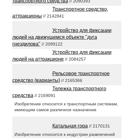
транспортного средства
// 2090393
Транспортное средство,
аттракционы
// 2142841
Устройство для фиксации
людей на движущемся объекте "дуга
гнездилова"
// 2099122
Устройство для фиксации
людей на аттракционе
// 2084257
Рельсовое транспортное
средство (варианты)
// 2165366
Тележка транспортного
средства
// 2169091
Изобретение относится к транспортным системам,
имеющим самое различное назначение
Катальная гора
// 2170131
Изобретение относится к индустрии развлечений