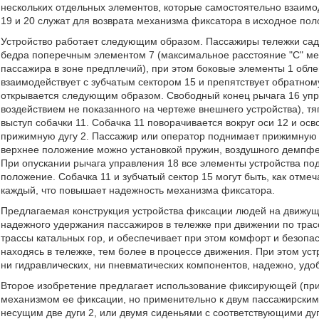
нескольких отдельных элементов, которые самостоятельно взаимоде
19 и 20 служат для возврата механизма фиксатора в исходное пол
Устройство работает следующим образом. Пассажиры тележки садя
бедра поперечным элементом 7 (максимальное расстояние "C" м
пассажира в зоне предплечий), при этом боковые элементы 1 обле
взаимодействует с зубчатым сектором 15 и препятствует обратно
открывается следующим образом. Свободный конец рычага 16 упр
воздействием не показанного на чертеже внешнего устройства), тяг
выступ собачки 11. Собачка 11 поворачивается вокруг оси 12 и ос
прижимную дугу 2. Пассажир или оператор поднимает прижимную д
верхнее положение можно установкой пружин, воздушного демпфе
При опускании рычага управления 18 все элементы устройства по
положение. Собачка 11 и зубчатый сектор 15 могут быть, как отме
каждый, что повышает надежность механизма фиксатора.
Предлагаемая конструкция устройства фиксации людей на движу
надежного удержания пассажиров в тележке при движении по тра
трассы катальных гор, и обеспечивает при этом комфорт и безопа
находясь в тележке, тем более в процессе движения. При этом уст
ни гидравлических, ни пневматических компонентов, надежно, уд
Второе изобретение предлагает использование фиксирующей (при
механизмом ее фиксации, но применительно к двум пассажирским
несущим две дуги 2, или двумя сиденьями с соответствующими дуг