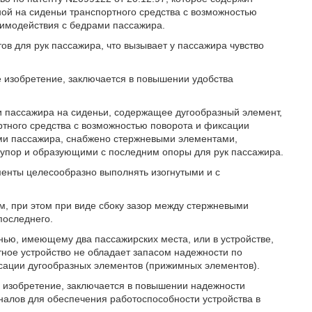
ной на сиденьи транспортного средства с возможностью
аимодействия с бедрами пассажира.
ов для рук пассажира, что вызывает у пассажира чувство
е изобретение, заключается в повышении удобства
ии пассажира на сиденьи, содержащее дугообразный элемент,
ртного средства с возможностью поворота и фиксации
ами пассажира, снабжено стержневыми элементами,
упор и образующими с последним опоры для рук пассажира.
енты целесообразно выполнять изогнутыми и с
м, при этом при виде сбоку зазор между стержневыми
последнего.
нью, имеющему два пассажирских места, или в устройстве,
ное устройство не обладает запасом надежности по
ксации дугообразных элементов (прижимных элементов).
е изобретение, заключается в повышении надежности
налов для обеспечения работоспособности устройства в