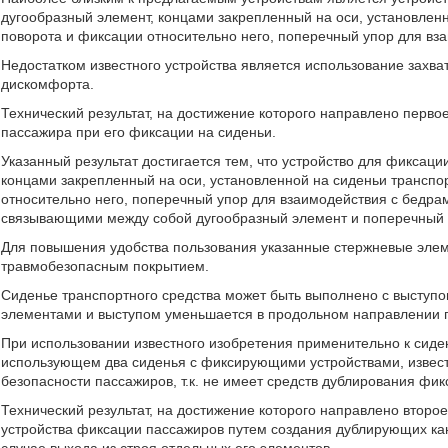
дугообразный элемент, концами закрепленный на оси, установлен
поворота и фиксации относительно него, поперечный упор для вз
Недостатком известного устройства является использование захват
дискомфорта.
Технический результат, на достижение которого направлено перво
пассажира при его фиксации на сиденьи.
Указанный результат достигается тем, что устройство для фиксац
концами закрепленный на оси, установленной на сиденьи транспо
относительно него, поперечный упор для взаимодействия с бедр
связывающими между собой дугообразный элемент и поперечный 
Для повышения удобства пользования указанные стержневые элем
травмобезопасным покрытием.
Сиденье транспортного средства может быть выполнено с выступо
элементами и выступом уменьшается в продольном направлении 
При использовании известного изобретения применительно к сиде
использующем два сиденья с фиксирующими устройствами, извест
безопасности пассажиров, т.к. не имеет средств дублирования фи
Технический результат, на достижение которого направлено второ
устройства фиксации пассажиров путем создания дублирующих ка