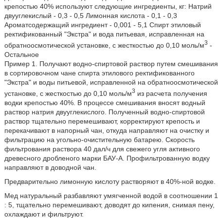
крепостью 40% используют следующие ингредиенты, кг: Натрий
двууглекислый - 0,3 - 0,5 Лимонная кислота - 0,1 - 0,3
Ароматсодержащий ингредиент - 0,001 - 5,1 Спирт этиловый
ректификованный "Экстра" и вода питьевая, исправленная на
3
обратноосмотической установке, с жесткостью до 0,10 моль/м
-
Остальное
Пример 1. Получают водно-спиртовой раствор путем смешивания
в сортировочном чане спирта этилового ректификованного
"Экстра" и воды питьевой, исправленной на обратноосмотической
3
установке, с жесткостью до 0,10 моль/м
из расчета получения
водки крепостью 40%. В процессе смешивания вносят водный
раствор натрия двууглекислого. Полученный водно-спиртовой
раствор тщательно перемешивают, корректируют крепость и
перекачивают в напорный чан, откуда направляют на очистку и
фильтрацию на угольно-очистительную батарею. Скорость
фильтрования раствора 40 дал/ч для свежего угля активного
древесного дробленого марки БАУ-А. Профильтрованную водку
направляют в доводной чан.
Предварительно лимонную кислоту растворяют в 40%-ной водке.
Мед натуральный разбавляют умягченной водой в соотношении 1
: 5, тщательно перемешивают, доводят до кипения, снимая пену,
охлаждают и фильтруют.