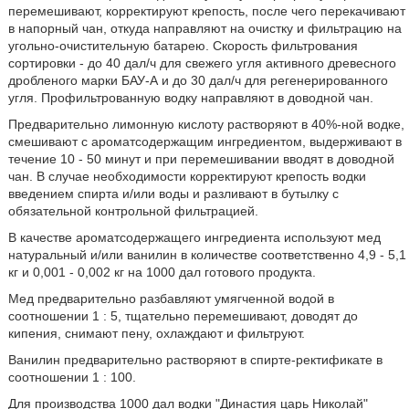
перемешивают, корректируют крепость, после чего перекачивают
в напорный чан, откуда направляют на очистку и фильтрацию на
угольно-очистительную батарею. Скорость фильтрования
сортировки - до 40 дал/ч для свежего угля активного древесного
дробленого марки БАУ-А и до 30 дал/ч для регенерированного
угля. Профильтрованную водку направляют в доводной чан.
Предварительно лимонную кислоту растворяют в 40%-ной водке,
смешивают с ароматсодержащим ингредиентом, выдерживают в
течение 10 - 50 минут и при перемешивании вводят в доводной
чан. В случае необходимости корректируют крепость водки
введением спирта и/или воды и разливают в бутылку с
обязательной контрольной фильтрацией.
В качестве ароматсодержащего ингредиента используют мед
натуральный и/или ванилин в количестве соответственно 4,9 - 5,1
кг и 0,001 - 0,002 кг на 1000 дал готового продукта.
Мед предварительно разбавляют умягченной водой в
соотношении 1 : 5, тщательно перемешивают, доводят до
кипения, снимают пену, охлаждают и фильтруют.
Ванилин предварительно растворяют в спирте-ректификате в
соотношении 1 : 100.
Для производства 1000 дал водки "Династия царь Николай"