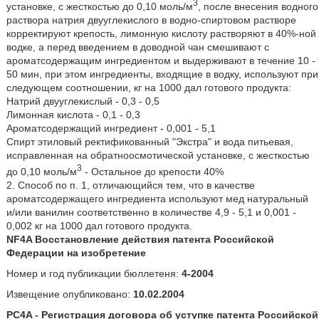
3
установке, с жесткостью до 0,10 моль/м
, после внесения водного
раствора натрия двууглекислого в водно-спиртовом растворе
корректируют крепость, лимонную кислоту растворяют в 40%-ной
водке, а перед введением в доводной чан смешивают с
ароматсодержащим ингредиентом и выдерживают в течение 10 -
50 мин, при этом ингредиенты, входящие в водку, используют при
следующем соотношении, кг на 1000 дал готового продукта:
Натрий двууглекислый - 0,3 - 0,5
Лимонная кислота - 0,1 - 0,3
Ароматсодержащий ингредиент - 0,001 - 5,1
Спирт этиловый ректификованный "Экстра" и вода питьевая,
исправленная на обратноосмотической установке, с жесткостью
3
до 0,10 моль/м
- Остальное до крепости 40%
2. Способ по п. 1, отличающийся тем, что в качестве
ароматсодержащего ингредиента используют мед натуральный
и/или ванилин соответственно в количестве 4,9 - 5,1 и 0,001 -
0,002 кг на 1000 дал готового продукта.
NF4A Восстановление действия патента Российской
Федерации на изобретение
Номер и год публикации бюллетеня:
4-2004
Извещение опубликовано:
10.02.2004
PC4A - Регистрация договора об уступке патента Российской