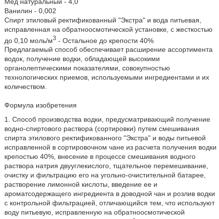
Мед натуральный - 4,0
Ванилин - 0,002
Спирт этиловый ректификованный "Экстра" и вода питьевая,
исправленная на обратноосмотической установке, с жесткостью
3
до 0,10 моль/м
- Остальное до крепости 40%
Предлагаемый способ обеспечивает расширение ассортимента
водок, получение водки, обладающей высокими
органолептическими показателями, совокупностью
технологических приемов, используемыми ингредиентами и их
количеством.
Формула изобретения
1. Способ производства водки, предусматривающий получение
водно-спиртового раствора (сортировки) путем смешивания
спирта этилового ректификованного "Экстра" и воды питьевой
исправленной в сортировочном чане из расчета получения водки
крепостью 40%, внесение в процессе смешивания водного
раствора натрия двууглекислого, тщательное перемешивание,
очистку и фильтрацию его на угольно-очистительной батарее,
растворение лимонной кислоты, введение ее и
ароматсодержащего ингредиента в доводной чан и розлив водки
с контрольной фильтрацией, отличающийся тем, что используют
воду питьевую, исправленную на обратноосмотической