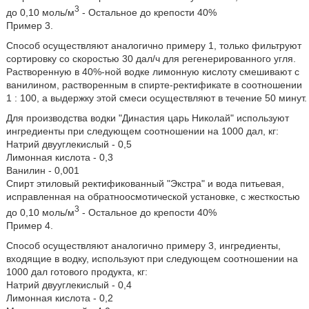
3
до 0,10 моль/м
- Остальное до крепости 40%
Пример 3.
Способ осуществляют аналогично примеру 1, только фильтруют
сортировку со скоростью 30 дал/ч для регенерированного угля.
Растворенную в 40%-ной водке лимонную кислоту смешивают с
ванилином, растворенным в спирте-ректификате в соотношении
1 : 100, а выдержку этой смеси осуществляют в течение 50 минут.
Для производства водки "Династия царь Николай" используют
ингредиенты при следующем соотношении на 1000 дал, кг:
Натрий двууглекислый - 0,5
Лимонная кислота - 0,3
Ванилин - 0,001
Спирт этиловый ректификованный "Экстра" и вода питьевая,
исправленная на обратноосмотической установке, с жесткостью
3
до 0,10 моль/м
- Остальное до крепости 40%
Пример 4.
Способ осуществляют аналогично примеру 3, ингредиенты,
входящие в водку, используют при следующем соотношении на
1000 дал готового продукта, кг:
Натрий двууглекислый - 0,4
Лимонная кислота - 0,2