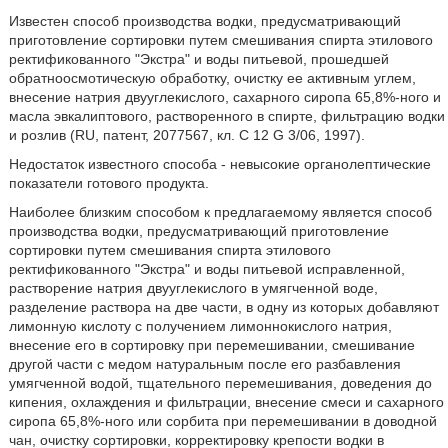
Известен способ производства водки, предусматривающий
приготовление сортировки путем смешивания спирта этилового
ректификованного "Экстра" и воды питьевой, прошедшей
обратноосмотическую обработку, очистку ее активным углем,
внесение натрия двууглекислого, сахарного сиропа 65,8%-ного и
масла эвкалиптового, растворенного в спирте, фильтрацию водки
и розлив (RU, патент, 2077567, кл. C 12 G 3/06, 1997).
Недостаток известного способа - невысокие органолептические
показатели готового продукта.
Наиболее близким способом к предлагаемому является способ
производства водки, предусматривающий приготовление
сортировки путем смешивания спирта этилового
ректификованного "Экстра" и воды питьевой исправленной,
растворение натрия двууглекислого в умягченной воде,
разделение раствора на две части, в одну из которых добавляют
лимонную кислоту с получением лимоннокислого натрия,
внесение его в сортировку при перемешивании, смешивание
другой части с медом натуральным после его разбавления
умягченной водой, тщательного перемешивания, доведения до
кипения, охлаждения и фильтрации, внесение смеси и сахарного
сиропа 65,8%-ного или сорбита при перемешивании в доводной
чан, очистку сортировки, корректировку крепости водки в