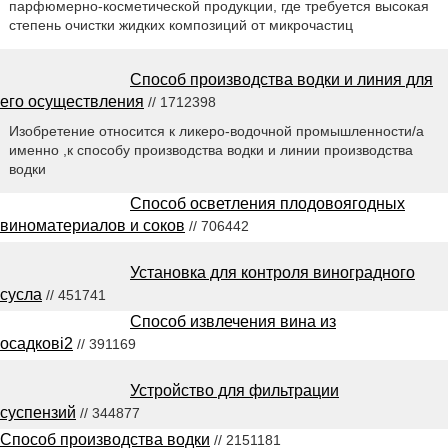
парфюмерно-косметической продукции, где требуется высокая
степень очистки жидких композиций от микрочастиц
Способ производства водки и линия для
его осуществления
// 1712398
Изобретение относится к ликеро-водочной промышленности/а
именно ,к способу производства водки и линии производства
водки
Способ осветления плодовоягодных
виноматериалов и соков
// 706442
Установка для контроля виноградного
сусла
// 451741
Способ извлечения вина из
осадковi2
// 391169
Устройство для фильтрации
суспензий
// 344877
Способ производства водки
// 2151181