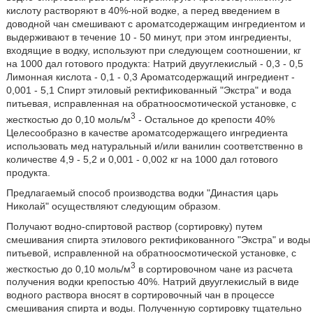
кислоту растворяют в 40%-ной водке, а перед введением в
доводной чан смешивают с ароматсодержащим ингредиентом и
выдерживают в течение 10 - 50 минут, при этом ингредиенты,
входящие в водку, используют при следующем соотношении, кг
на 1000 дал готового продукта: Натрий двууглекислый - 0,3 - 0,5
Лимонная кислота - 0,1 - 0,3 Ароматсодержащий ингредиент -
0,001 - 5,1 Спирт этиловый ректификованный "Экстра" и вода
питьевая, исправленная на обратноосмотической установке, с
3
жесткостью до 0,10 моль/м
- Остальное до крепости 40%
Целесообразно в качестве ароматсодержащего ингредиента
использовать мед натуральный и/или ванилин соответственно в
количестве 4,9 - 5,2 и 0,001 - 0,002 кг на 1000 дал готового
продукта.
Предлагаемый способ производства водки "Династия царь
Николай" осуществляют следующим образом.
Получают водно-спиртовой раствор (сортировку) путем
смешивания спирта этилового ректификованного "Экстра" и воды
питьевой, исправленной на обратноосмотической установке, с
3
жесткостью до 0,10 моль/м
в сортировочном чане из расчета
получения водки крепостью 40%. Натрий двууглекислый в виде
водного раствора вносят в сортировочный чан в процессе
смешивания спирта и воды. Полученную сортировку тщательно