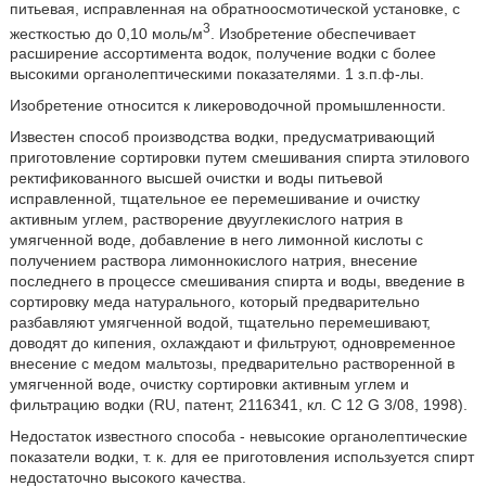
питьевая, исправленная на обратноосмотической установке, с
3
жесткостью до 0,10 моль/м
. Изобретение обеспечивает
расширение ассортимента водок, получение водки с более
высокими органолептическими показателями. 1 з.п.ф-лы.
Изобретение относится к ликероводочной промышленности.
Известен способ производства водки, предусматривающий
приготовление сортировки путем смешивания спирта этилового
ректификованного высшей очистки и воды питьевой
исправленной, тщательное ее перемешивание и очистку
активным углем, растворение двууглекислого натрия в
умягченной воде, добавление в него лимонной кислоты с
получением раствора лимоннокислого натрия, внесение
последнего в процессе смешивания спирта и воды, введение в
сортировку меда натурального, который предварительно
разбавляют умягченной водой, тщательно перемешивают,
доводят до кипения, охлаждают и фильтруют, одновременное
внесение с медом мальтозы, предварительно растворенной в
умягченной воде, очистку сортировки активным углем и
фильтрацию водки (RU, патент, 2116341, кл. C 12 G 3/08, 1998).
Недостаток известного способа - невысокие органолептические
показатели водки, т. к. для ее приготовления используется спирт
недостаточно высокого качества.