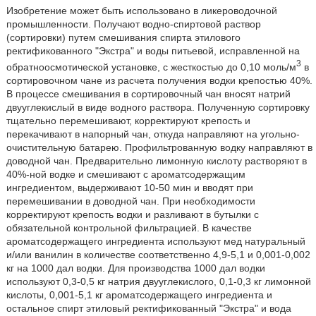
Изобретение может быть использовано в ликероводочной
промышленности. Получают водно-спиртовой раствор
(сортировки) путем смешивания спирта этилового
ректификованного "Экстра" и воды питьевой, исправленной на
3
обратноосмотической установке, с жесткостью до 0,10 моль/м
в
сортировочном чане из расчета получения водки крепостью 40%.
В процессе смешивания в сортировочный чан вносят натрий
двууглекислый в виде водного раствора. Полученную сортировку
тщательно перемешивают, корректируют крепость и
перекачивают в напорный чан, откуда направляют на угольно-
очистительную батарею. Профильтрованную водку направляют в
доводной чан. Предварительно лимонную кислоту растворяют в
40%-ной водке и смешивают с ароматсодержащим
ингредиентом, выдерживают 10-50 мин и вводят при
перемешивании в доводной чан. При необходимости
корректируют крепость водки и разливают в бутылки с
обязательной контрольной фильтрацией. В качестве
ароматсодержащего ингредиента используют мед натуральный
и/или ванилин в количестве соответственно 4,9-5,1 и 0,001-0,002
кг на 1000 дал водки. Для производства 1000 дал водки
используют 0,3-0,5 кг натрия двууглекислого, 0,1-0,3 кг лимонной
кислоты, 0,001-5,1 кг ароматсодержащего ингредиента и
остальное спирт этиловый ректификованный "Экстра" и вода