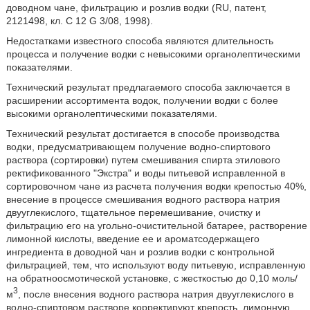
доводном чане, фильтрацию и розлив водки (RU, патент,
2121498, кл. C 12 G 3/08, 1998).
Недостатками известного способа являются длительность
процесса и получение водки с невысокими органолептическими
показателями.
Технический результат предлагаемого способа заключается в
расширении ассортимента водок, получении водки с более
высокими органолептическими показателями.
Технический результат достигается в способе производства
водки, предусматривающем получение водно-спиртового
раствора (сортировки) путем смешивания спирта этилового
ректификованного "Экстра" и воды питьевой исправленной в
сортировочном чане из расчета получения водки крепостью 40%,
внесение в процессе смешивания водного раствора натрия
двууглекислого, тщательное перемешивание, очистку и
фильтрацию его на угольно-очистительной батарее, растворение
лимонной кислоты, введение ее и ароматсодержащего
ингредиента в доводной чан и розлив водки с контрольной
фильтрацией, тем, что используют воду питьевую, исправленную
на обратноосмотической установке, с жесткостью до 0,10 моль/
3
м
, после внесения водного раствора натрия двууглекислого в
водно-спиртовом растворе корректируют крепость, лимонную