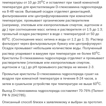
o
температуры от 10 до 20
C и оставляют при такой комнатной
температуре для кристаллизации D-глюкозамина гидрохлорида
на 8-48 часов. Выпавший осадок отделяют декантацией,
фильтрованием или центрифугированием при комнатной
температуре; промывают органическим растворителем
(например, этиловым или изопропиловым спиртом, ацетоном и
др.) при соотношении масс хитина и растворителя от 1:5 до 1:3;
промытый осадок растворяют в воде с температурой от 50 до
o
80
C. (Соотношение масс хитина и воды от 1:2 до 1: 3). Раствор
фильтруют через фильтровальную бумагу или центрифугируют.
Осадок промывают небольшим количеством воды. Полученный
o
раствор упаривают в вакууме при температуре не более 60
C.
Кристаллы D-глюказамина гидрохлорида отделяют и промывают
растворителем (этиловым или изопропиловым спиртом,
ацетоном и т.д.) до pH промывного раствора не менее 2-3.
Промытые кристаллы D-глюкозамина гидрохлорида сушат на
воздухе при комнатной температуре в течение 8-24 часов, а
o
затем в сушильном устройстве при температуре не выше 60
C.
Выход D-глюкозамина гидрохлорида составляет 70-76% (Патент
РФ N 2042785).
Описанный способ близок к заявляемому и выбран за прототип.