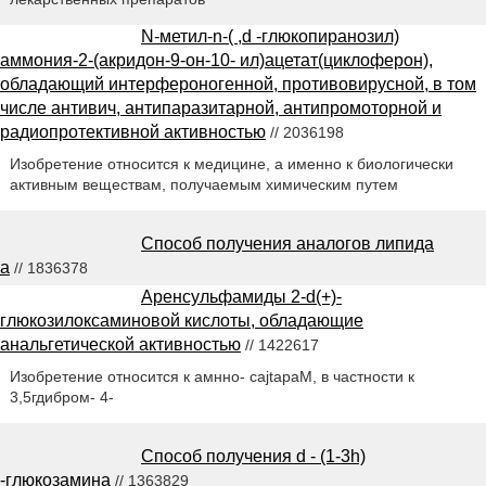
N-метил-n-( ,d -глюкопиранозил)
аммония-2-(акридон-9-он-10- ил)ацетат(циклоферон),
обладающий интерфероногенной, противовирусной, в том
числе антивич, антипаразитарной, антипромоторной и
радиопротективной активностью
// 2036198
Изобретение относится к медицине, а именно к биологически
активным веществам, получаемым химическим путем
Способ получения аналогов липида
а
// 1836378
Аренсульфамиды 2-d(+)-
глюкозилоксаминовой кислоты, обладающие
анальгетической активностью
// 1422617
Изобретение относится к амнно- cajtapaM, в частности к
3,5гдибром- 4-
Способ получения d - (1-3h)
-глюкозамина
// 1363829