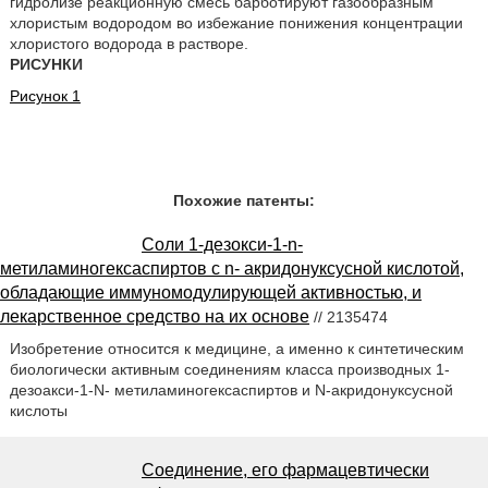
гидролизе реакционную смесь барботируют газообразным
хлористым водородом во избежание понижения концентрации
хлористого водорода в растворе.
РИСУНКИ
Рисунок 1
Похожие патенты:
Соли 1-дезокси-1-n-
метиламиногексаспиртов с n- акридонуксусной кислотой,
обладающие иммуномодулирующей активностью, и
лекарственное средство на их основе
// 2135474
Изобретение относится к медицине, а именно к синтетическим
биологически активным соединениям класса производных 1-
дезоакси-1-N- метиламиногексаспиртов и N-акридонуксусной
кислоты
Соединение, его фармацевтически