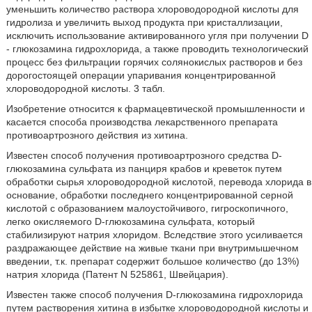
уменьшить количество раствора хлороводородной кислоты для
гидролиза и увеличить выход продукта при кристаллизации,
исключить использование активированного угля при получении D
- глюкозамина гидрохлорида, а также проводить технологический
процесс без фильтрации горячих солянокислых растворов и без
дорогостоящей операции упаривания концентрированной
хлороводородной кислоты. 3 табл.
Изобретение относится к фармацевтической промышленности и
касается способа производства лекарственного препарата
противоартрозного действия из хитина.
Известен способ получения противоартрозного средства D-
глюкозамина сульфата из панциря крабов и креветок путем
обработки сырья хлороводородной кислотой, перевода хлорида в
основание, обработки последнего концентрированной серной
кислотой с образованием малоустойчивого, гигроскопичного,
легко окисляемого D-глюкозамина сульфата, который
стабилизируют натрия хлоридом. Вследствие этого усиливается
раздражающее действие на живые ткани при внутримышечном
введении, т.к. препарат содержит большое количество (до 13%)
натрия хлорида (Патент N 525861, Швейцария).
Известен также способ получения D-глюкозамина гидрохлорида
путем растворения хитина в избытке хлороводородной кислоты и