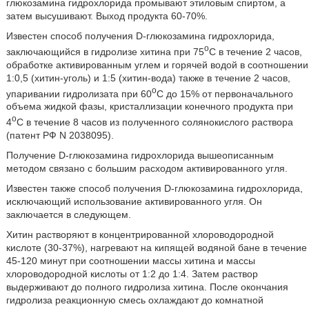
глюкозамина гидрохлорида промывают этиловым спиртом, а
затем высушивают. Выход продукта 60-70%.
Известен способ получения D-глюкозамина гидрохлорида,
o
заключающийся в гидролизе хитина при 75
С в течение 2 часов,
обработке активированным углем и горячей водой в соотношении
1:0,5 (хитин-уголь) и 1:5 (хитин-вода) также в течение 2 часов,
o
упаривании гидролизата при 60
С до 15% от первоначального
объема жидкой фазы, кристаллизации конечного продукта при
o
4
C в течение 8 часов из полученного солянокислого раствора
(патент РФ N 2038095).
Получение D-глюкозамина гидрохлорида вышеописанным
методом связано с большим расходом активированного угля.
Известен также способ получения D-глюкозамина гидрохлорида,
исключающий использование активированного угля. Он
заключается в следующем.
Хитин растворяют в концентрированной хлороводородной
кислоте (30-37%), нагревают на кипящей водяной бане в течение
45-120 минут при соотношении массы хитина и массы
хлороводородной кислоты от 1:2 до 1:4. Затем раствор
выдерживают до полного гидролиза хитина. После окончания
гидролиза реакционную смесь охлаждают до комнатной