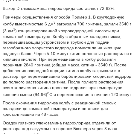
Выход D-глюкозамина гидрохлорида составляет 72-82%.
Примеры осуществления способа Пример 1. В круглодонную
3
колбу вместимостью 6 дм
загрузили 700 г хитина, залили 3540 г
3
(3 дм
) концентрированной хлороводородной кислоты при
комнатной температуре. Колбу с обратным холодильником,
перемешивающим устройством и трубкой для подачи
газообразного хлористого водорода поместили на кипящую
водяную баню. Через 5-10 минут хитин полностью растворился в
кипящей кислоте. При перемешивании в колбу добавили
порциями 2840 г хитина (общая масса хитина - 3540 г). После
добавления очередной порции хитина колбу закрывали и в
раствор при перемешивании барботировали хлористый водород
до полного растворения хитина. После полного растворения
всего количества хитина провели гидролиз при температуре
o
кипения смеси (94-96)
C и перемешивания в течение 120 минут.
После окончания гидролиза колбу с реакционной смесью
охладили до комнатной температуры и оставили для
кристаллизации на 48 часов.
Осадок грязного глюкозамина гидрохлорида отделили от
раствора под вакуумом на воронке Бюхнера через 3 слоя