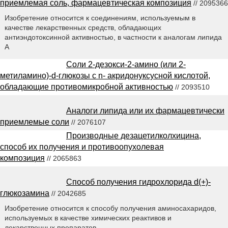
приемлемая соль, фармацевтическая композиция
// 2095366
Изобретение относится к соединениям, используемым в
качестве лекарственных средств, обладающих
антиэндотоксинной активностью, в частности к аналогам липида
A
Соли 2-дезокси-2-амино (или 2-
метиламино)-d-глюкозы с n- акридонуксусной кислотой,
обладающие противомикробной активностью
// 2093510
Аналоги липида или их фармацевтически
приемлемые соли
// 2076107
Производные дезацетилколхицина,
способ их получения и противоопухолевая
композиция
// 2065863
Способ получения гидрохлорида d(+)-
глюкозамина
// 2042685
Изобретение относится к способу получения аминосахаридов,
используемых в качестве химических реактивов и
лекарственных препаратов