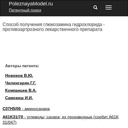
PoleznayaModel.ru
Патентный поиск
Способ получения глюкозамина гидрохлорида -
противоартрозного лекарственного препарата
Авторы патента:
Новиков В.Ю.
Чилингарян Г.Г.
Компанцев В.А.
Самокиш И.И.
C07H5/06
- аминосахара
A61K31/70
- углеводы; сахара; их производные (сорбит A61K
31/047)