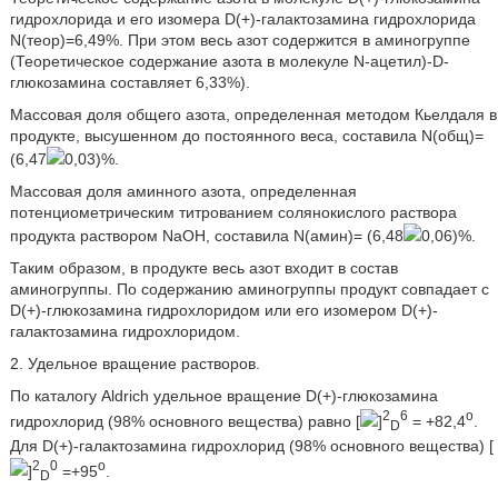
гидрохлорида и его изомера D(+)-галактозамина гидрохлорида
N(теор)=6,49%. При этом весь азот содержится в аминогруппе
(Теоретическое содержание азота в молекуле N-ацетил)-D-
глюкозамина составляет 6,33%).
Массовая доля общего азота, определенная методом Кьелдаля в
продукте, высушенном до постоянного веса, составила N(общ)=
(6,47
0,03)%.
Массовая доля аминного азота, определенная
потенциометрическим титрованием солянокислого раствора
продукта раствором NaOH, составила N(амин)= (6,48
0,06)%.
Таким образом, в продукте весь азот входит в состав
аминогруппы. По содержанию аминогруппы продукт совпадает с
D(+)-глюкозамина гидрохлоридом или его изомером D(+)-
галактозамина гидрохлоридом.
2. Удельное вращение растворов.
По каталогу Aldrich удельное вращение D(+)-глюкозамина
2
6
o
гидрохлорид (98% основного вещества) равно [
]
= +82,4
.
D
Для D(+)-галактозамина гидрохлорид (98% основного вещества) [
2
0
o
]
=+95
.
D