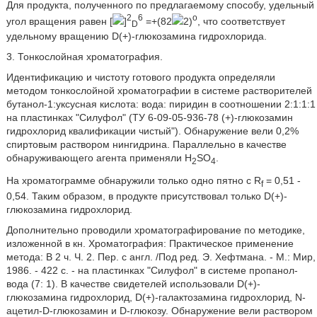
Для продукта, полученного по предлагаемому способу, удельный
2
6
o
угол вращения равен [
]
=+(82
2)
, что соответствует
D
удельному вращению D(+)-глюкозамина гидрохлорида.
3. Тонкослойная хроматография.
Идентификацию и чистоту готового продукта определяли
методом тонкослойной хроматографии в системе растворителей
бутанол-1:уксусная кислота: вода: пиридин в соотношении 2:1:1:1
на пластинках "Силуфол" (ТУ 6-09-05-936-78 (+)-глюкозамин
гидрохлорид квалификации чистый"). Обнаружение вели 0,2%
спиртовым раствором нингидрина. Параллельно в качестве
обнаруживающего агента применяли H
SO
.
2
4
На хроматограмме обнаружили только одно пятно с R
= 0,51 -
f
0,54. Таким образом, в продукте присутствовал только D(+)-
глюкозамина гидрохлорид.
Дополнительно проводили хроматографирование по методике,
изложенной в кн. Хроматография: Практическое применение
метода: В 2 ч. Ч. 2. Пер. с англ. /Под ред. Э. Хефтмана. - М.: Мир,
1986. - 422 с. - на пластинках "Силуфол" в системе пропанол-
вода (7: 1). В качестве свидетелей использовали D(+)-
глюкозамина гидрохлорид, D(+)-галактозамина гидрохлорид, N-
ацетил-D-глюкозамин и D-глюкозу. Обнаружение вели раствором