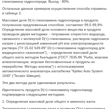
глюкозамина гидрохлорида. Выход - 80%.
Остальные данные примеров осуществления способа отражены
в таблице 3.
Массовая доля D(+)-глюкозамина гидрохлорида в продукте,
полученном предложенным способом, составляет 99,5-99,9%.
Определение массовой доли основного вещества в продукте
проводили двумя методами: - титрование хлористого водорода,
связанного с молекулой D(+)-глюкозамина, раствором гидроокиси
натрия с регистрацией изменений pH или электропроводности
раствора (ТУ 15-02 549-89" D(+)-глюкозамина гидрохлорид для
медицинского назначения"); - определение массовой доли
общего азота методом Кьельдаля (ГОСТ 7635-86 "Рыба, морские
млекопитающие, морские беспозвоночные и продукты их
переработки. Методы анализа") с использованием
автоматического анализатора азота/белка "Kjeltec Auto System
1040" ('Tecator Швеция).
Эти два метода дали одинаковые результаты.
Идентичность продукта D(+)-глюкозамину гидрохлориду
подтверждена следующими методами.
1. Определение массовой доли общего и аминного азота.
Теоретическое содержание азота в молекуле D(+)-глюкозамина