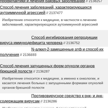
профилактики и лечения раковых заболеваний
// 2138257
Способ лечения заболеваний, характеризующихся
аутоиммунной агрессией
// 2137477
Изобретение относится к медицине, в частности к лечению
заболеваний, характеризующихся аутоиммунной агрессией
Способ ингибирования репродукции
вируса иммунодефицита человека
// 2136752
N-алкил-2-замещенные атф и способ их
получения
// 2136693
Способ лечения запущенных форм опухоли органов
брюшной полости
// 2136287
Изобретение относится к медицине, а именно к онкологии, и
касается лечения больных с запущенными формами опухолей
органов брюшной полости
Противовирусное средство к рнк- и днк-
содержащим вирусам
// 2136286