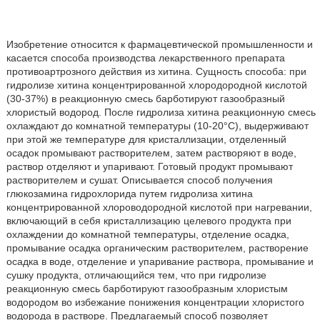
Изобретение относится к фармацевтической промышленности и
касается способа производства лекарственного препарата
противоартрозного действия из хитина. Сущность способа: при
гидролизе хитина концентрированной хлородородной кислотой
(30-37%) в реакционную смесь барботируют газообразный
хлористый водород. После гидролиза хитина реакционную смесь
охлаждают до комнатной температуры (10-20°С), выдерживают
при этой же температуре для кристаллизации, отделенный
осадок промывают растворителем, затем растворяют в воде,
раствор отделяют и упаривают. Готовый продукт промывают
растворителем и сушат. Описывается способ получения
глюкозамина гидрохлорида путем гидролиза хитина
концентрированной хлороводородной кислотой при нагревании,
включающий в себя кристаллизацию целевого продукта при
охлаждении до комнатной температуры, отделение осадка,
промывание осадка органическим растворителем, растворение
осадка в воде, отделение и упаривание раствора, промывание и
сушку продукта, отличающийся тем, что при гидролизе
реакционную смесь барботируют газообразным хлористым
водородом во избежание понижения концентрации хлористого
водорода в растворе. Предлагаемый способ позволяет