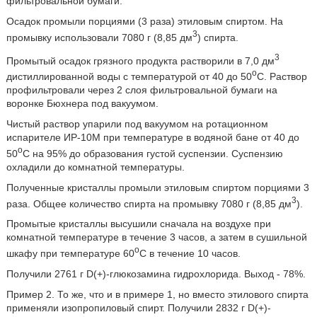
фильтровальной бумаги.
Осадок промыли порциями (3 раза) этиловым спиртом. На
3
промывку использовали 7080 г (8,85 дм
) спирта.
3
Промытый осадок грязного продукта растворили в 7,0 дм
o
дистиллированной воды с температурой от 40 до 50
C. Раствор
профильтровали через 2 слоя фильтровальной бумаги на
воронке Бюхнера под вакуумом.
Чистый раствор упарили под вакуумом на ротационном
испарителе ИР-10М при температуре в водяной бане от 40 до
o
50
С на 95% до образования густой суспензии. Суспензию
охладили до комнатной температуры.
Полученные кристаллы промыли этиловым спиртом порциями 3
3
раза. Общее количество спирта на промывку 7080 г (8,85 дм
).
Промытые кристаллы высушили сначала на воздухе при
комнатной температуре в течение 3 часов, а затем в сушильной
o
шкафу при температуре 60
C в течение 10 часов.
Получили 2761 г D(+)-глюкозамина гидрохлорида. Выход - 78%.
Пример 2. То же, что и в примере 1, но вместо этилового спирта
применяли изопропиловый спирт. Получили 2832 г D(+)-