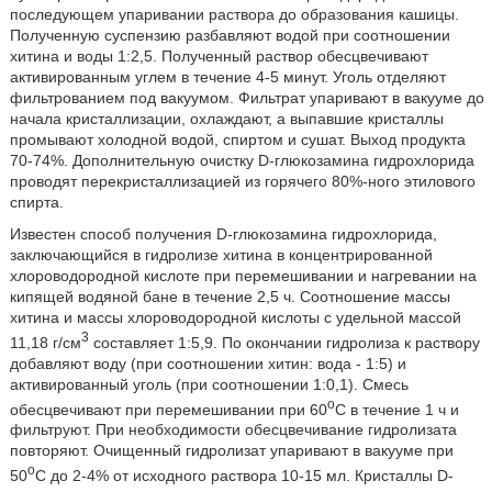
последующем упаривании раствора до образования кашицы.
Полученную суспензию разбавляют водой при соотношении
хитина и воды 1:2,5. Полученный раствор обесцвечивают
активированным углем в течение 4-5 минут. Уголь отделяют
фильтрованием под вакуумом. Фильтрат упаривают в вакууме до
начала кристаллизации, охлаждают, а выпавшие кристаллы
промывают холодной водой, спиртом и сушат. Выход продукта
70-74%. Дополнительную очистку D-глюкозамина гидрохлорида
проводят перекристаллизацией из горячего 80%-ного этилового
спирта.
Известен способ получения D-глюкозамина гидрохлорида,
заключающийся в гидролизе хитина в концентрированной
хлороводородной кислоте при перемешивании и нагревании на
кипящей водяной бане в течение 2,5 ч. Соотношение массы
хитина и массы хлороводородной кислоты с удельной массой
3
11,18 г/см
составляет 1:5,9. По окончании гидролиза к раствору
добавляют воду (при соотношении хитин: вода - 1:5) и
активированный уголь (при соотношении 1:0,1). Смесь
o
обесцвечивают при перемешивании при 60
C в течение 1 ч и
фильтруют. При необходимости обесцвечивание гидролизата
повторяют. Очищенный гидролизат упаривают в вакууме при
o
50
C до 2-4% от исходного раствора 10-15 мл. Кристаллы D-