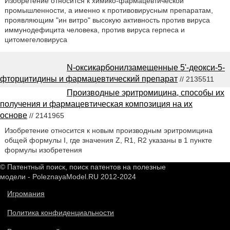
Изобретение относится к химико-фармацевтической
промышленности, а именно к противовирусным препаратам,
проявляющим "ин витро" высокую активность против вируса
иммунодефицита человека, против вируса герпеса и
цитомегеловируса
N-оксикарбонилзамещенные 5'-деокси-5-
фторцитидины и фармацевтический препарат
// 2135511
Производные эритромицина, способы их
получения и фармацевтическая композиция на их
основе
// 2141965
Изобретение относится к новым производным эритромицина
общей формулы I, где значения Z, R1, R2 указаны в 1 пункте
формулы изобретения
© Патентный поиск, поиск патентов на полезные
модели - PoleznayaModel.RU 2012-2024
Игромания
Политика конфиденциальности