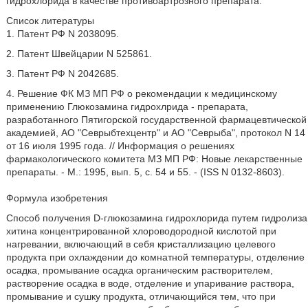
гидрохлорида в качестве противоартрозного препарата.
Список литературы
1. Патент РФ N 2038095.
2. Патент Швейцарии N 525861.
3. Патент РФ N 2042685.
4. Решение ФК МЗ МП РФ о рекомендации к медицинскому
применению Глюкозамина гидрохлрида - препарата,
разработанного Пятигорской государственной фармацевтической
академией, АО "Севрыбтехцентр" и АО "Севрыба", протокол N 14
от 16 июля 1995 года. // Информация о решениях
фармакологического комитета МЗ МП РФ: Новые лекарственные
препараты. - М.: 1995, вып. 5, с. 54 и 55. - (ISS N 0132-8603).
Формула изобретения
Способ получения D-глюкозамина гидрохлорида путем гидролиза
хитина концентрированной хлороводородной кислотой при
нагревании, включающий в себя кристаллизацию целевого
продукта при охлаждении до комнатной температуры, отделение
осадка, промывание осадка органическим растворителем,
растворение осадка в воде, отделение и упаривание раствора,
промывание и сушку продукта, отличающийся тем, что при