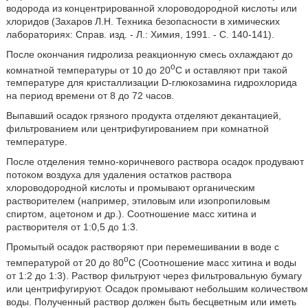
водорода из концентрированной хлороводородной кислоты или
хлоридов (Захаров Л.Н. Техника безопасности в химических
лабораториях: Справ. изд. - Л.: Химия, 1991. - С. 140-141).
После окончания гидролиза реакционную смесь охлаждают до
o
комнатной температуры от 10 до 20
C и оставляют при такой
температуре для кристаллизации D-глюкозамина гидрохлорида
на период времени от 8 до 72 часов.
Выпавший осадок грязного продукта отделяют декантацией,
фильтрованием или центрифугированием при комнатной
температуре.
После отделения темно-коричневого раствора осадок продувают
потоком воздуха для удаления остатков раствора
хлороводородной кислоты и промывают органическим
растворителем (например, этиловым или изопропиловым
спиртом, ацетоном и др.). Соотношение масс хитина и
растворителя от 1:0,5 до 1:3.
Промытый осадок растворяют при перемешивании в воде с
o
температурой от 20 до 80
C (Соотношение масс хитина и воды
от 1:2 до 1:3). Раствор фильтруют через фильтровальную бумагу
или центрифугируют. Осадок промывают небольшим количеством
воды. Полученный раствор должен быть бесцветным или иметь