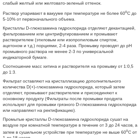
слабый желтый или желтовато-зеленый оттенок.
o
Раствор упаривают в вакууме при температуре не более 60
C до
5-10% от первоначального объема.
Кристаллы D-глюкозамина гидрохлорида отделяют декантацией,
фильтрованием или центрифугированием и промывают
растворителем (этиловым или изопропиловым спиртом,
ацетоном и т.д.) порциями, 2-4 раза. Промывку проводят до pH
промывного раствора не менее 2-3 по универсальной
индикаторной бумаге.
Соотношение масс хитина и растворителя на промывку от 1:0,5
до 1:3.
Фильтрат оставляют на кристаллизацию дополнительного
количества D(+)-глюкозамина гидрохлорида, который затем
отделяют, промывают растворителем и присоединяют к
основному продукту (Фильтраты после промывки продукта
используют для промывки грязного D-глюкозамина гидрохлорида
или направляют на ректификацию).
Промытые кристаллы D-глюкозамина гидрохлорида сушат на
воздухе при комнатной температуре в течение от 3 до 24 часов, а
o
затем в сушильном устройстве при температуре не выше 60
C от
1 до 18 часов.