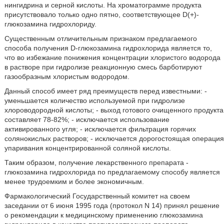
нингидрина и серной кислоты. На хроматограмме продукта
присутствовало только одно пятно, соответствующее D(+)-
глюкозамина гидрохлориду.
Существенным отличительным признаком предлагаемого
способа получения D-глюкозамина гидрохлорида является то,
что во избежание понижения концентрации хлористого водорода
в растворе при гидролизе реакционную смесь барботируют
газообразным хлористым водородом.
Данный способ имеет ряд преимуществ перед известными: -
уменьшается количество используемой при гидролизе
хлороводородной кислоты; - выход готового очищенного продукта
составляет 78-82%; - исключается использование
активированного угля; - исключается фильтрация горячих
солянокислых растворов; - исключается дорогостоящая операция
упаривания концентрированной соляной кислоты.
Таким образом, получение лекарственного препарата -
глюкозамина гидрохлорида по предлагаемому способу является
менее трудоемким и более экономичным.
Фармакологический Государственный комитет на своем
заседании от 6 июня 1995 года (протокол N 14) принял решение
о рекомендации к медицинскому применению глюкозамина