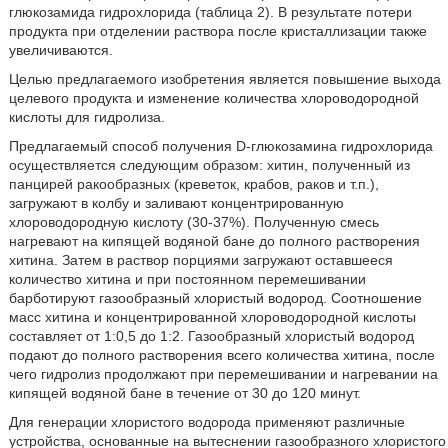
глюкозамида гидрохлорида (таблица 2). В результате потери
продукта при отделении раствора после кристаллизации также
увеличиваются.
Целью предлагаемого изобретения является повышение выхода
целевого продукта и изменение количества хлороводородной
кислоты для гидролиза.
Предлагаемый способ получения D-глюкозамина гидрохлорида
осуществляется следующим образом: хитин, полученный из
панцирей ракообразных (креветок, крабов, раков и т.п.),
загружают в колбу и заливают концентрированную
хлороводородную кислоту (30-37%). Полученную смесь
нагревают на кипящей водяной бане до полного растворения
хитина. Затем в раствор порциями загружают оставшееся
количество хитина и при постоянном перемешивании
барботируют газообразный хлористый водород. Соотношение
масс хитина и концентрированной хлороводородной кислоты
составляет от 1:0,5 до 1:2. Газообразный хлористый водород
подают до полного растворения всего количества хитина, после
чего гидролиз продолжают при перемешивании и нагревании на
кипящей водяной бане в течение от 30 до 120 минут.
Для генерации хлористого водорода применяют различные
устройства, основанные на вытеснении газообразного хлористого