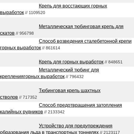
Крепь для восстающих горных
выработок
// 1109520
Металлическая тюбинговая крепь для
скатов
// 956798
Способ возведения сталебетонной крепи
горных выработок
// 861614
Крепь для горных выработок
// 848651
Металлический тюбинг для
креплениягорных выработок
// 796432
Тюбинговая крепь шахтных
стволов
// 717352
Способ предотвращения затопления
калийных рудников
// 2133342
Устройство для предупреждения
образования льда в транспортных тоннелях
// 2123117