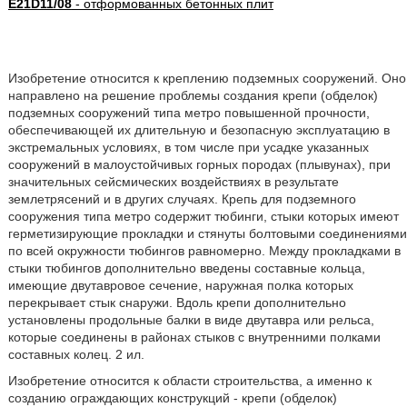
E21D11/08
- отформованных бетонных плит
Изобретение относится к креплению подземных сооружений. Оно
направлено на решение проблемы создания крепи (обделок)
подземных сооружений типа метро повышенной прочности,
обеспечивающей их длительную и безопасную эксплуатацию в
экстремальных условиях, в том числе при усадке указанных
сооружений в малоустойчивых горных породах (плывунах), при
значительных сейсмических воздействиях в результате
землетрясений и в других случаях. Крепь для подземного
сооружения типа метро содержит тюбинги, стыки которых имеют
герметизирующие прокладки и стянуты болтовыми соединениями
по всей окружности тюбингов равномерно. Между прокладками в
стыки тюбингов дополнительно введены составные кольца,
имеющие двутавровое сечение, наружная полка которых
перекрывает стык снаружи. Вдоль крепи дополнительно
установлены продольные балки в виде двутавра или рельса,
которые соединены в районах стыков с внутренними полками
составных колец. 2 ил.
Изобретение относится к области строительства, а именно к
созданию ограждающих конструкций - крепи (обделок)