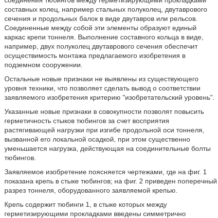
соединения тюбингов между герметизирующими прокладками
составных колец, например стальных полуколец, двутаврового
сечения и продольных балок в виде двутавров или рельсов.
Соединенные между собой эти элементы образуют единый
каркас крепи тоннеля. Выполнение составного кольца в виде,
например, двух полуколец двутаврового сечения обеспечит
осуществимость монтажа предлагаемого изобретения в
подземном сооружении.
Остальные новые признаки не выявлены из существующего
уровня техники, что позволяет сделать вывод о соответствии
заявляемого изобретения критерию "изобретательский уровень".
Указанные новые признаки в совокупности позволят повысить
герметичность стыков тюбингов за счет восприятия
растягивающей нагрузки при изгибе продольной оси тоннеля,
вызванной его локальной осадкой, при этом существенно
уменьшается нагрузка, действующая на соединительные болты
тюбингов.
Заявляемое изобретение поясняется чертежами, где на фиг. 1
показана крепь в стыке тюбингов; на фиг. 2 приведен поперечный
разрез тоннеля, оборудованного заявляемой крепью.
Крепь содержит тюбинги 1, в стыке которых между
герметизирующими прокладками введены симметрично