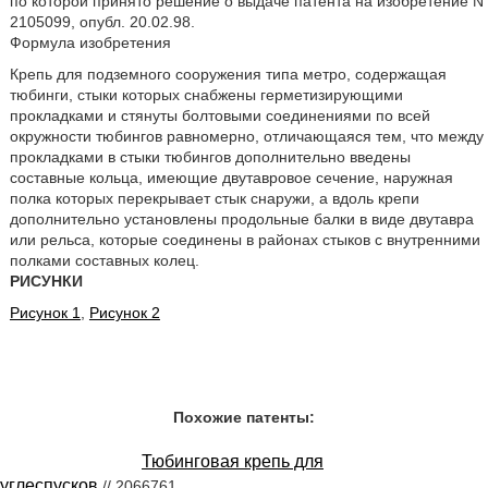
по которой принято решение о выдаче патента на изобретение N
2105099, опубл. 20.02.98.
Формула изобретения
Крепь для подземного сооружения типа метро, содержащая
тюбинги, стыки которых снабжены герметизирующими
прокладками и стянуты болтовыми соединениями по всей
окружности тюбингов равномерно, отличающаяся тем, что между
прокладками в стыки тюбингов дополнительно введены
составные кольца, имеющие двутавровое сечение, наружная
полка которых перекрывает стык снаружи, а вдоль крепи
дополнительно установлены продольные балки в виде двутавра
или рельса, которые соединены в районах стыков с внутренними
полками составных колец.
РИСУНКИ
Рисунок 1
,
Рисунок 2
Похожие патенты:
Тюбинговая крепь для
углеспусков
// 2066761