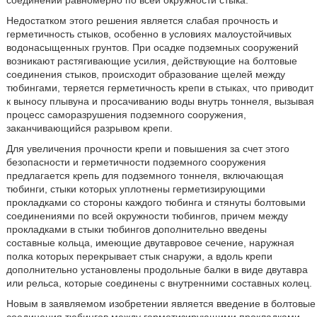
соединений равномерно по всей окружности стыка.
Недостатком этого решения является слабая прочность и
герметичность стыков, особенно в условиях малоустойчивых
водонасыщенных грунтов. При осадке подземных сооружений
возникают растягивающие усилия, действующие на болтовые
соединения стыков, происходит образование щелей между
тюбингами, теряется герметичность крепи в стыках, что приводит
к выносу плывуна и просачиванию воды внутрь тоннеля, вызывая
процесс саморазрушения подземного сооружения,
заканчивающийся разрывом крепи.
Для увеличения прочности крепи и повышения за счет этого
безопасности и герметичности подземного сооружения
предлагается крепь для подземного тоннеля, включающая
тюбинги, стыки которых уплотнены герметизирующими
прокладками со стороны каждого тюбинга и стянуты болтовыми
соединениями по всей окружности тюбингов, причем между
прокладками в стыки тюбингов дополнительно введены
составные кольца, имеющие двутавровое сечение, наружная
полка которых перекрывает стык снаружи, а вдоль крепи
дополнительно установлены продольные балки в виде двутавра
или рельса, которые соединены с внутренними составных колец.
Новым в заявляемом изобретении является введение в болтовые