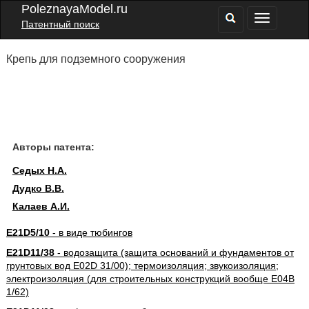
PoleznayaModel.ru
Патентный поиск
Крепь для подземного сооружения
Авторы патента:
Седых Н.А.
Дудко В.В.
Калаев А.И.
E21D5/10
- в виде тюбингов
E21D11/38
- водозащита (защита оснований и фундаментов от
грунтовых вод E02D 31/00); термоизоляция; звукоизоляция;
электроизоляция (для строительных конструкций вообще E04B
1/62)