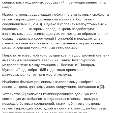
специальных подземных сооружений, преимущественно типа
метро.
Известно крепь, содержащая тюбинги, стыки которых снабжены
герметизирующими прокладками и стянуты болтовыми
соединениями [1, 2 и 3]. Однако в условиях малоустойчивых и
водонасыщенных горных пород на крепь воздействуют
значительные растягивающие усилия, которые образуются при
осадке подземных сооружений (тоннелей) и передаются в
конечном счете на стяжные болты, сечение которых намного
меньше сечения тюбингов, ими стягиваемых.
Недостатки известной конструкции крепи в достаточной степени
выявлены в результате аварии на Санкт-Петербургском
метрополитене между станциями "Лесная" и "Площадь
Мужества" в декабре 1985 года, когда произошло
размораживание грунта в месте плывуна.
Наиболее близким решением к заявляемому изобретению
является крепь для подземного сооружения, описанная в [2].
Устройство [2] включает комбинированную двойную крепь,
состоящую из тюбингов, соединенных в полные кольца с
помощью ботовых соединений, стыки тюбингов уплотнены
герметизирующей прокладкой и стянуты с помощью болтовых