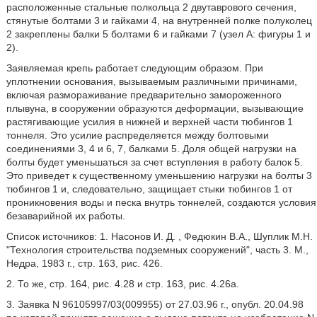
расположенные стальные полкольца 2 двутаврового сечения,
стянутые болтами 3 и гайками 4, на внутренней полке полуколец
2 закреплены балки 5 болтами 6 и гайками 7 (узел А: фигуры 1 и
2).
Заявляемая крепь работает следующим образом. При
уплотнении основания, вызываемым различными причинами,
включая размораживание предварительно замороженного
плывуна, в сооружении образуются деформации, вызывающие
растягивающие усилия в нижней и верхней части тюбингов 1
тоннеля. Это усилие распределяется между болтовыми
соединениями 3, 4 и 6, 7, балками 5. Доля общей нагрузки на
болты будет уменьшаться за счет вступления в работу балок 5.
Это приведет к существенному уменьшению нагрузки на болты 3
тюбингов 1 и, следовательно, защищает стыки тюбингов 1 от
проникновения воды и песка внутрь тоннелей, создаются условия
безаварийной их работы.
Список источников: 1. Насонов И. Д. , Федюкин В.А., Шуплик М.Н.
"Технология строительства подземных сооружений", часть 3. М.,
Недра, 1983 г., стр. 163, рис. 426.
2. То же, стр. 164, рис. 4.28 и стр. 163, рис. 4.26a.
3. Заявка N 96105997/03(009955) от 27.03.96 г., опубл. 20.04.98