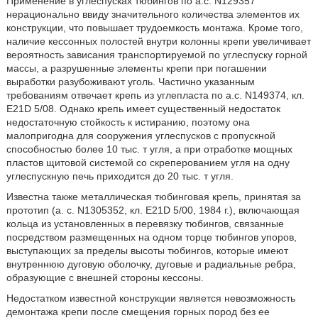
Применение в углеспусках тюбингов по а.с. N129357
нерационально ввиду значительного количества элементов их
конструкции, что повышает трудоемкость монтажа. Кроме того,
наличие кессонных полостей внутри колонны крепи увеличивает
вероятность зависания транспортируемой по углеспуску горной
массы, а разрушенные элементы крепи при погашении
выработки разубоживают уголь. Частично указанным
требованиям отвечает крепь из углепласта по а.с. N149374, кл.
Е21D 5/08. Однако крепь имеет существенный недостаток
недостаточную стойкость к истиранию, поэтому она
малопригодна для сооружения углеспусков с пропускной
способностью более 10 тыс. т угля, а при отработке мощных
пластов щитовой системой со скреперованием угля на одну
углеспускную печь приходится до 20 тыс. т угля.
Известна также металлическая тюбинговая крепь, принятая за
прототип (а. с. N1305352, кл. Е21D 5/00, 1984 г.), включающая
кольца из установленных в перевязку тюбингов, связанные
посредством размещенных на одном торце тюбингов упоров,
выступающих за пределы высоты тюбингов, которые имеют
внутреннюю дуговую оболочку, дуговые и радиальные ребра,
образующие с внешней стороны кессоны.
Недостатком известной конструкции является невозможность
демонтажа крепи после смещения горных пород без ее