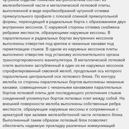
железобетонной части и металлической лотковой плиты,
выполненной в виде коробкообразной чугунной отливки
прямоугольного профиля с плоской спинкой прямоугольной
формы, переходящей в радиальные борта с образованием двух
внутренних кессонов. С наружной стороны отливка снабжена
ребрами жесткости, образующими наружные кессоны. В
параллельных и радиальных бортах внутренних кессонов
выполнены отверстия под крепеж и чеканные канавки под
герметизацию стыков. В одном из наружных кессонов плиты
выполнено отверстие под установку исполнительного органа
транспортировочного манипулятора. В металлической лотковой
плите выполнен заглубленный в один из ее наружных кессонов
спрофилированный сквозной желоб, продольная ось которого
параллельна центральной оси лоткового блока. По контуру
желоба со стороны параллельных бортов выполнены чеканные
канавки, совмещенные с чеканными канавками параллельных
бортов лотковой плиты для последующего уплотнения стыков
соединений упомянутых бортов лотковых плит между собой. На
внешней поверхности желоба выполнены собственные ребра
жесткости, образующие наружные кессоны и сопряженные с
арматурой при заливке железобетонной части лоткового блока.
Выполненный таким образом лотковый блок позволяет
обеспечить надежную прокладку различных коммуникаций