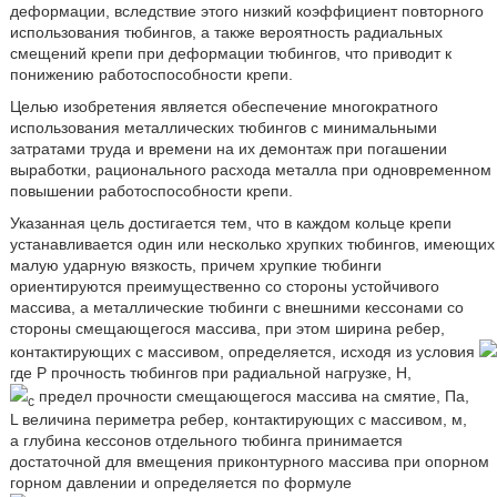
деформации, вследствие этого низкий коэффициент повторного
использования тюбингов, а также вероятность радиальных
смещений крепи при деформации тюбингов, что приводит к
понижению работоспособности крепи.
Целью изобретения является обеспечение многократного
использования металлических тюбингов с минимальными
затратами труда и времени на их демонтаж при погашении
выработки, рационального расхода металла при одновременном
повышении работоспособности крепи.
Указанная цель достигается тем, что в каждом кольце крепи
устанавливается один или несколько хрупких тюбингов, имеющих
малую ударную вязкость, причем хрупкие тюбинги
ориентируются преимущественно со стороны устойчивого
массива, а металлические тюбинги с внешними кессонами со
стороны смещающегося массива, при этом ширина ребер,
контактирующих с массивом, определяется, исходя из условия
где Р прочность тюбингов при радиальной нагрузке, Н,
предел прочности смещающегося массива на смятие, Па,
c
L величина периметра ребер, контактирующих с массивом, м,
а глубина кессонов отдельного тюбинга принимается
достаточной для вмещения приконтурного массива при опорном
горном давлении и определяется по формуле