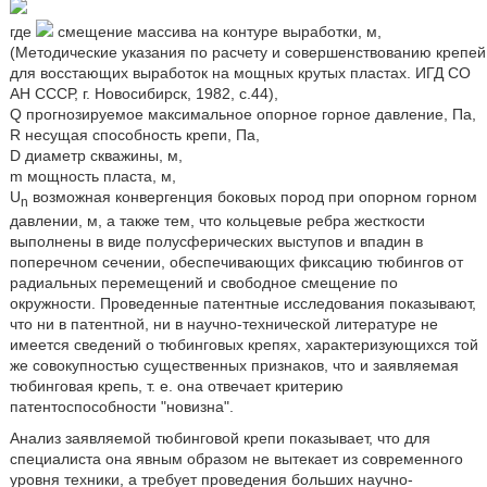
где
смещение массива на контуре выработки, м,
(Методические указания по расчету и совершенствованию крепей
для восстающих выработок на мощных крутых пластах. ИГД СО
АН СССР, г. Новосибирск, 1982, с.44),
Q прогнозируемое максимальное опорное горное давление, Па,
R несущая способность крепи, Па,
D диаметр скважины, м,
m мощность пласта, м,
U
возможная конвергенция боковых пород при опорном горном
n
давлении, м, а также тем, что кольцевые ребра жесткости
выполнены в виде полусферических выступов и впадин в
поперечном сечении, обеспечивающих фиксацию тюбингов от
радиальных перемещений и свободное смещение по
окружности. Проведенные патентные исследования показывают,
что ни в патентной, ни в научно-технической литературе не
имеется сведений о тюбинговых крепях, характеризующихся той
же совокупностью существенных признаков, что и заявляемая
тюбинговая крепь, т. е. она отвечает критерию
патентоспособности "новизна".
Анализ заявляемой тюбинговой крепи показывает, что для
специалиста она явным образом не вытекает из современного
уровня техники, а требует проведения больших научно-