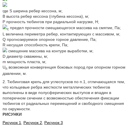
где S ширина ребер кессона, м;
B высота ребер кессона (глубина кессона), м;
P прочность тюбингов при радиальной нагрузке, Н;
предел прочности смещающегося массива на смятие, Па;
с
L величина периметра ребер, контактирующих с массивом, м;
Q прогнозируемое опорное горное давление, Па;
R несущая способность крепи, Па;
смещение массива на контуре выработки, м;
D диаметр скважины, м;
m мощность пласта, м;
U
возможная конвергенция боковых пород при опорном горном
п
давлении, м.
2. Тюбинговая крепь для углеспусков по п.1, отличающаяся тем,
что кольцевые ребра жесткости металлических тюбингов
выполнены в виде полусферических выступов и впадин в
поперечном сечении с возможностью обеспечения фиксации
тюбингов от радиальных перемещений и свободного смещения
по окружности.
РИСУНКИ
Рисунок 1
,
Рисунок 2
,
Рисунок 3