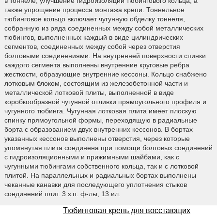
в тоннеле, улучшение гидроизоляции тюбингового кольца, а
также упрощение процесса монтажа крепи. Тоннельное
тюбинговое кольцо включает чугунную обделку тоннеля,
собранную из ряда соединенных между собой металлических
тюбингов, выполненных каждый в виде цилиндрических
сегментов, соединенных между собой через отверстия
болтовыми соединениями. На внутренней поверхности спинки
каждого сегмента выполнены внутренние круговые ребра
жесткости, образующие внутренние кессоны. Кольцо снабжено
лотковым блоком, состоящим из железобетонной части и
металлической лотковой плиты, выполненной в виде
коробкообразной чугунной отливки прямоугольного профиля и
чугунного тюбинга. Чугунная лотковая плита имеет плоскую
спинку прямоугольной формы, переходящую в радиальные
борта с образованием двух внутренних кессонов. В бортах
указанных кессонов выполнены отверстия, через которые
упомянутая плита соединена при помощи болтовых соединений
с гидроизоляционными и прижимными шайбами, как с
чугунными тюбингами собственного кольца, так и с лотковой
плитой. На параллельных и радиальных бортах выполнены
чеканные канавки для последующего уплотнения стыков
соединений плит. 3 з.п. ф-лы, 13 ил.
Тюбинговая крепь для восстающих