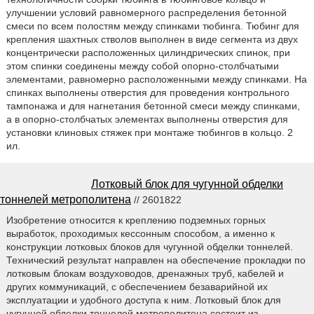
улучшении условий равномерного распределения бетонной
смеси по всем полостям между спинками тюбинга. Тюбинг для
крепления шахтных стволов выполнен в виде сегмента из двух
концентрически расположенных цилиндрических спинок, при
этом спинки соединены между собой опорно-столбчатыми
элементами, равномерно расположенными между спинками. На
спинках выполнены отверстия для проведения контрольного
тампонажа и для нагнетания бетонной смеси между спинками,
а в опорно-столбчатых элементах выполнены отверстия для
установки клиновых стяжек при монтаже тюбингов в кольцо. 2
ил.
Лотковый блок для чугунной обделки
тоннелей метрополитена
// 2601822
Изобретение относится к креплению подземных горных
выработок, проходимых кессонным способом, а именно к
конструкции лотковых блоков для чугунной обделки тоннелей.
Технический результат направлен на обеспечение прокладки по
лотковым блокам воздуховодов, дренажных труб, кабелей и
других коммуникаций, с обеспечением безаварийной их
эксплуатации и удобного доступа к ним. Лотковый блок для
чугунной обделки тоннелей метрополитена состоит из