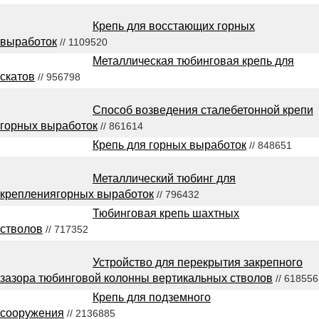
Крепь для восстающих горных
выработок
// 1109520
Металлическая тюбинговая крепь для
скатов
// 956798
Способ возведения сталебетонной крепи
горных выработок
// 861614
Крепь для горных выработок
// 848651
Металлический тюбинг для
креплениягорных выработок
// 796432
Тюбинговая крепь шахтных
стволов
// 717352
Устройство для перекрытия закрепного
зазора тюбинговой колонны вертикальных стволов
// 618556
Крепь для подземного
сооружения
// 2136885