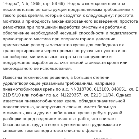
"Недра", N 5, 1965, стр. 58 66). Недостатком крепи является
несоответствие ее конструкции предъявляемым требованиям к
такого рода крепям, которые сводятся к следующему: простота
монтажа и пригодность механизированного возведения; простота
демонтажа при погашении выработки очистными работами;
обеспечение необходимой несущей способности и податливости
приконтурного массива при опорном горном давлении;
приемлемые размеры элементов крепи для свободного их
транспортирования через проемы погрузочных пунктов и по
конвейерам; минимальные затраты на сооружение и
поддержание выработок за счет низкой стоимости крепи или
многократного ее использования.
Известны технические решения, в большей степени
удовлетворяющие указанным требованиям, например
пневмотюбинговая крепь по а.с. NN318700, 613109, 848651, кл. Е
21D 5/10 или тюбинг по а.с. N1229357, кл. Е21D 11/04. Однако
известная пневмотюбинговая крепь, обладая значительной
податливостью, конструктивно сложна, имеет большую
стоимость, как и другие тюбинговые крепи требует ручной
разборки перед ведением очистных работ, что снижает
безопасность труда и ведет к увеличению трудоемкости и
снижению темпов подготовки очистного фронта.