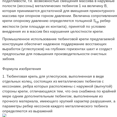
податливости, т.е. возможностью смещения массива в наружные
полости (кессоны) металлических тюбингов 1 на величину В,
которая принимается достаточной для вмещения приконтурного
массива при опорном горном давлении. Величина сопротивления
крепи опорному давлению определяется толщиной S
ребер
ср
жесткости (или площади их контакта), принятой по условию
внедрения их в массив без нарушения целостности крепи.
Промышленное использование тюбинговой крепи предлагаемой
конструкции обеспечит надежное поддержание восстающих
выработок (углеспусков) на глубоких горизонтах шахт и создаст
предпосылки для повышения производительности очистных
забоев.
Формула изобретения
1. Тюбинговая крепь для углеспусков, выполненная в виде
отдельных колец, состоящих из металлических тюбингов с
кессонами, ребра которых расположены с наружной (выгнутой)
стороны крепи, отличающаяся тем, что она снабжена по крайней
мере одним дополнительным тюбингом, выполненным из
прочного материала, имеющего хрупкий характер разрушения, а
параметры ребер кессонов каждого металлического тюбинга
определяются из выражений