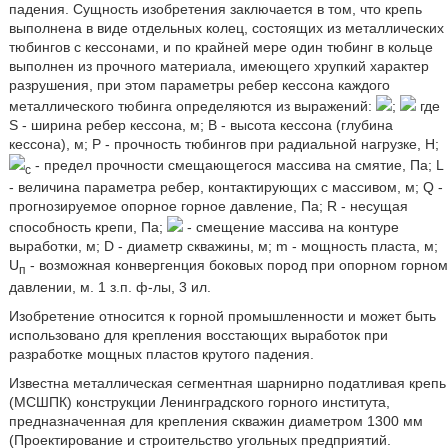
падения. Сущность изобретения заключается в том, что крепь
выполнена в виде отдельных колец, состоящих из металлических
тюбингов с кессонами, и по крайней мере один тюбинг в кольце
выполнен из прочного материала, имеющего хрупкий характер
разрушения, при этом параметры ребер кессона каждого
металлического тюбинга определяются из выражений:
;
где
S - ширина ребер кессона, м; В - высота кессона (глубина
кессона), м; Р - прочность тюбингов при радиальной нагрузке, Н;
- предел прочности смещающегося массива на смятие, Па; L
c
- величина параметра ребер, контактирующих с массивом, м; Q -
прогнозируемое опорное горное давление, Па; R - несущая
способность крепи, Па;
- смещение массива на контуре
выработки, м; D - диаметр скважины, м; m - мощность пласта, м;
U
- возможная конвергенция боковых пород при опорном горном
п
давлении, м. 1 з.п. ф-лы, 3 ил.
Изобретение относится к горной промышленности и может быть
использовано для крепления восстающих выработок при
разработке мощных пластов крутого падения.
Известна металлическая сегментная шарнирно податливая крепь
(МСШПК) конструкции Ленинградского горного института,
предназначенная для крепления скважин диаметром 1300 мм
(Проектирование и строительство угольных предприятий.