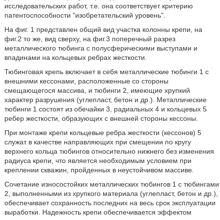
исследовательских работ, т.е. она соответствует критерию
патентоспособности "изобретательский уровень".
На фиг. 1 представлен общий вид участка колонны крепи, на
фиг.2 то же, вид сверху, на фиг.3 поперечный разрез
металлического тюбинга с полусферическими выступами и
впадинами на кольцевых ребрах жесткости.
Тюбинговая крепь включает в себя металлические тюбинги 1 с
внешними кессонами, расположенные со стороны
смещающегося массива, и тюбинги 2, имеющие хрупкий
характер разрушения (углепласт, бетон и др.). Металлические
тюбинги 1 состоят из обечайки 3, радиальных 4 и кольцевых 5
ребер жесткости, образующих с внешней стороны кессоны.
При монтаже крепи кольцевые ребра жесткости (кессонов) 5
служат в качестве направляющих при смещении по кругу
верхнего кольца тюбингов относительно нижнего без изменения
радиуса крепи, что является необходимым условием при
креплении скважин, пройденных в неустойчивом массиве.
Сочетание износостойких металлических тюбингов 1 с тюбингами
2, выполненными из хрупкого материала (углепласт, бетон и др.),
обеспечивает сохранность последних на весь срок эксплуатации
выработки. Надежность крепи обеспечивается эффектом