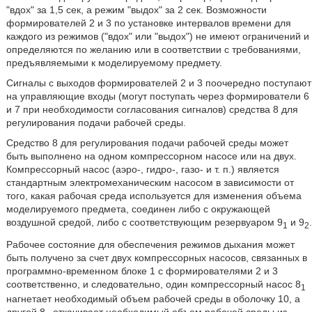
"вдох" за 1,5 сек, а режим "выдох" за 2 сек. Возможности
формирователей 2 и 3 по установке интервалов времени для
каждого из режимов ("вдох" или "выдох") не имеют ограничений и
определяются по желанию или в соответствии с требованиями,
предъявляемыми к моделируемому предмету.
Сигналы с выходов формирователей 2 и 3 поочередно поступают
на управляющие входы (могут поступать через формирователи 6
и 7 при необходимости согласования сигналов) средства 8 для
регулирования подачи рабочей среды.
Средство 8 для регулирования подачи рабочей среды может
быть выполнено на одном компрессорном насосе или на двух.
Компрессорный насос (аэро-, гидро-, газо- и т. п.) является
стандартным электромеханическим насосом в зависимости от
того, какая рабочая среда используется для изменения объема
моделируемого предмета, соединен либо с окружающей
воздушной средой, либо с соответствующим резервуаром 9
и 9
.
1
2
Рабочее состояние для обеспечения режимов дыхания может
быть получено за счет двух компрессорных насосов, связанных в
программно-временном блоке 1 с формирователями 2 и 3
соответственно, и следовательно, один компрессорный насос 8
1
нагнетает необходимый объем рабочей среды в оболочку 10, а