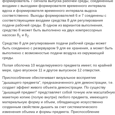
формирователь 7 сигнала выпуска рабочей среды, соединенные
входами с выходами формирователя временного интервала
вдоха и формирователя временного интервала выдоха
соответственно. Выходы формирователей 6 и 7 соединены с
соответствующими входами средства 8 для регулирования
подачи рабочей среды. В одном из вариантов выполнения,
средство 8 может быть выполнено на двух компрессорных
насосах 8
и 8
.
1
2
Средство 8 для регулирования подачи рабочей среды может
быть соединено с резервуаром 9 для ее хранения, а может быть
выполнено с возможностью подачи воздуха из окружающей
среды.
Полая оболочка 10 моделируемого предмета имеет, по крайней
мере, одно впускное 11 и другое выпускное 12 отверстия.
Приспособление обеспечивает визуальное восприятие
"дышащего предмета", предназначенного для демонстрации, т.е.
создает эффект живого объекта демонстрации. По существу
"дышащий предмет" представляет собой точную или масштабную
макетную копию (полую внутри) любого предмета, имеющего
материальную форму и объем, обладающую искусственно
созданным свойством дышать за счет систематического
изменения объема и формы предмета. Приспособление