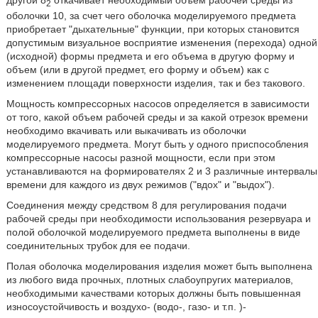
другой 8
откачивает необходимый объем рабочей среды из
2
оболочки 10, за счет чего оболочка моделируемого предмета
приобретает "дыхательные" функции, при которых становится
допустимым визуальное восприятие изменения (перехода) одной
(исходной) формы предмета и его объема в другую форму и
объем (или в другой предмет, его форму и объем) как с
изменением площади поверхности изделия, так и без такового.
Мощность компрессорных насосов определяется в зависимости
от того, какой объем рабочей среды и за какой отрезок времени
необходимо вкачивать или выкачивать из оболочки
моделируемого предмета. Могут быть у одного приспособления
компрессорные насосы разной мощности, если при этом
устанавливаются на формирователях 2 и 3 различные интервалы
времени для каждого из двух режимов ("вдох" и "выдох").
Соединения между средством 8 для регулирования подачи
рабочей среды при необходимости использования резервуара и
полой оболочкой моделируемого предмета выполнены в виде
соединительных трубок для ее подачи.
Полая оболочка моделирования изделия может быть выполнена
из любого вида прочных, плотных слабоупругих материалов,
необходимыми качествами которых должны быть повышенная
износоустойчивость и воздухо- (водо-, газо- и т.п. )-