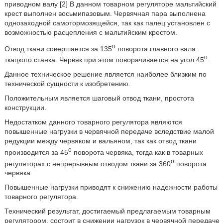
приводном валу [2] В данном товарном регуляторе мальтийский
крест выполнен восьмипазовым. Червячная пара выполнена
однозаходной самотормозящейся, так как палец установлен с
возможностью расцепления с мальтийским крестом.
o
Отвод ткани совершается за 135
поворота главного вала
o
ткацкого станка. Червяк при этом поворачивается на угол 45
.
Данное техническое решение является наиболее близким по
технической сущности к изобретению.
Положительным является шаговый отвод ткани, простота
конструкции.
Недостатком данного товарного регулятора являются
повышенные нагрузки в червячной передаче вследствие малой
редукции между червяком и вальяном, так как отвод ткани
o
производится за 45
поворота червяка, тогда как в товарных
o
регуляторах с непрерывным отводом ткани за 360
поворота
червяка.
Повышенные нагрузки приводят к снижению надежности работы
товарного регулятора.
Технический результат, достигаемый предлагаемым товарным
регулятором, состоит в снижении нагрузок в червячной передаче