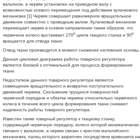
вальяном, а червяк установлен на приводном валу с
возможностью осевого перемещения под действием кулачкового
механизма [1] Червяк совершает равномерное вращательное
движение совместно с приводным валом. Кулачковый механизм
перемещает червяк в осевом направлении таким образом, что
o
o
червячное колесо выстаивает 270
цикла ткацкого станка и 90
вращается для отвода ткани.
Отвод ткани производится в момент снижения натяжения основы.
Данная цикловая диаграмма работы товарного регулятора
является близкой к оптимальной для процесса формирования
ткани.
Недостатком данного товарного регулятора является
совмещение вращательного и возвратно-поступательного
движений червяка. Скольжение трущихся поверхностей
червячной передачи и обкатка червяка относительно червячного
колеса в течение всего цикла формирования ткани снижают
надежность работы товарного регулятора.
Известен также товарный регулятор к ткацкому станку,
содержащий червячную передачу, колесо которой кинематически
связано с вальяном, а червяк связан с крестом мальтийского
механизма, палец которого закреплен посредством кривошипа на