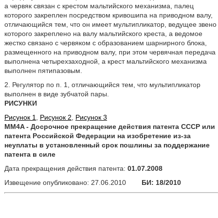
а червяк связан с крестом мальтийского механизма, палец
которого закреплен посредством кривошипа на приводном валу,
отличающийся тем, что он имеет мультипликатор, ведущее звено
которого закреплено на валу мальтийского креста, а ведомое
жестко связано с червяком с образованием шарнирного блока,
размещенного на приводном валу, при этом червячная передача
выполнена четырехзаходной, а крест мальтийского механизма
выполнен пятипазовым.
2. Регулятор по п. 1, отличающийся тем, что мультипликатор
выполнен в виде зубчатой пары.
РИСУНКИ
Рисунок 1
,
Рисунок 2
,
Рисунок 3
MM4A - Досрочное прекращение действия патента СССР или
патента Российской Федерации на изобретение из-за
неуплаты в установленный срок пошлины за поддержание
патента в силе
Дата прекращения действия патента:
01.07.2008
Извещение опубликовано: 27.06.2010
БИ: 18/2010