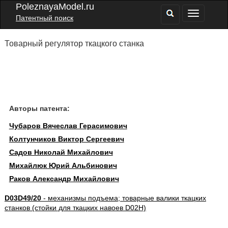
PoleznayaModel.ru
Патентный поиск
Товарный регулятор ткацкого станка
Авторы патента:
Чубаров Вячеслав Герасимович
Колтунчиков Виктор Сергеевич
Садов Николай Михайлович
Михайлюк Юрий Альбинович
Раков Александр Михайлович
D03D49/20
- механизмы подъема; товарные валики ткацких
станков (стойки для ткацких навоев D02H)