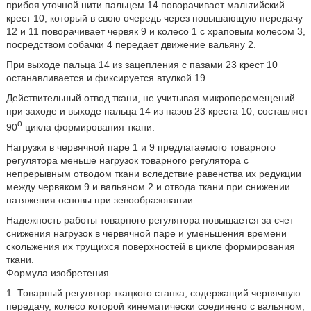
прибоя уточной нити пальцем 14 поворачивает мальтийский
крест 10, который в свою очередь через повышающую передачу
12 и 11 поворачивает червяк 9 и колесо 1 с храповым колесом 3,
посредством собачки 4 передает движение вальяну 2.
При выходе пальца 14 из зацепления с пазами 23 крест 10
останавливается и фиксируется втулкой 19.
Действительный отвод ткани, не учитывая микроперемещений
при заходе и выходе пальца 14 из пазов 23 креста 10, составляет
o
90
цикла формирования ткани.
Нагрузки в червячной паре 1 и 9 предлагаемого товарного
регулятора меньше нагрузок товарного регулятора с
непрерывным отводом ткани вследствие равенства их редукции
между червяком 9 и вальяном 2 и отвода ткани при снижении
натяжения основы при зевообразовании.
Надежность работы товарного регулятора повышается за счет
снижения нагрузок в червячной паре и уменьшения времени
скольжения их трущихся поверхностей в цикле формирования
ткани.
Формула изобретения
1. Товарный регулятор ткацкого станка, содержащий червячную
передачу, колесо которой кинематически соединено с вальяном,