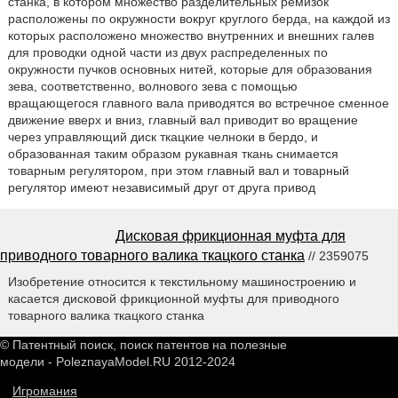
станка, в котором множество разделительных ремизок
расположены по окружности вокруг круглого берда, на каждой из
которых расположено множество внутренних и внешних галев
для проводки одной части из двух распределенных по
окружности пучков основных нитей, которые для образования
зева, соответственно, волнового зева с помощью
вращающегося главного вала приводятся во встречное сменное
движение вверх и вниз, главный вал приводит во вращение
через управляющий диск ткацкие челноки в бердо, и
образованная таким образом рукавная ткань снимается
товарным регулятором, при этом главный вал и товарный
регулятор имеют независимый друг от друга привод
Дисковая фрикционная муфта для
приводного товарного валика ткацкого станка
// 2359075
Изобретение относится к текстильному машиностроению и
касается дисковой фрикционной муфты для приводного
товарного валика ткацкого станка
© Патентный поиск, поиск патентов на полезные
модели - PoleznayaModel.RU 2012-2024
Игромания