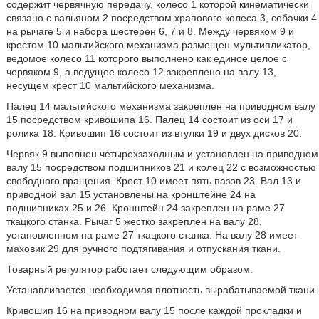
содержит червячную передачу, колесо 1 которой кинематически
связано с вальяном 2 посредством храпового колеса 3, собачки 4
на рычаге 5 и набора шестерен 6, 7 и 8. Между червяком 9 и
крестом 10 мальтийского механизма размещен мультипликатор,
ведомое колесо 11 которого выполнено как единое целое с
червяком 9, а ведущее колесо 12 закреплено на валу 13,
несущем крест 10 мальтийского механизма.
Палец 14 мальтийского механизма закреплен на приводном валу
15 посредством кривошипа 16. Палец 14 состоит из оси 17 и
ролика 18. Кривошип 16 состоит из втулки 19 и двух дисков 20.
Червяк 9 выполнен четырехзаходным и установлен на приводном
валу 15 посредством подшипников 21 и колец 22 с возможностью
свободного вращения. Крест 10 имеет пять пазов 23. Вал 13 и
приводной вал 15 установлены на кронштейне 24 на
подшипниках 25 и 26. Кронштейн 24 закреплен на раме 27
ткацкого станка. Рычаг 5 жестко закреплен на валу 28,
установленном на раме 27 ткацкого станка. На валу 28 имеет
маховик 29 для ручного подтягивания и отпускания ткани.
Товарный регулятор работает следующим образом.
Устанавливается необходимая плотность вырабатываемой ткани.
Кривошип 16 на приводном валу 15 после каждой прокладки и