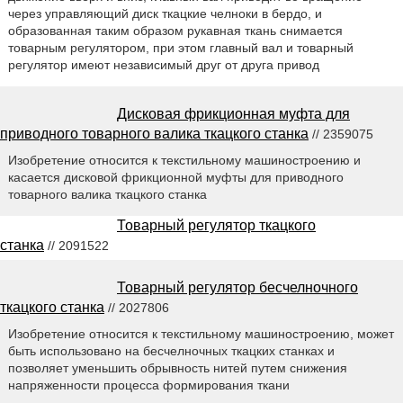
через управляющий диск ткацкие челноки в бердо, и
образованная таким образом рукавная ткань снимается
товарным регулятором, при этом главный вал и товарный
регулятор имеют независимый друг от друга привод
Дисковая фрикционная муфта для
приводного товарного валика ткацкого станка
// 2359075
Изобретение относится к текстильному машиностроению и
касается дисковой фрикционной муфты для приводного
товарного валика ткацкого станка
Товарный регулятор ткацкого
станка
// 2091522
Товарный регулятор бесчелночного
ткацкого станка
// 2027806
Изобретение относится к текстильному машиностроению, может
быть использовано на бесчелночных ткацких станках и
позволяет уменьшить обрывность нитей путем снижения
напряженности процесса формирования ткани