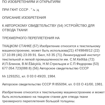
ПО ИЗОБРЕТЕНИЯМ И ОТКРЫТИЯМ
ПРИ ГКНТ СССР . ".ъ ;ц
ОПИСАНИЕ ИЗОБРЕТЕНИЯ
К АВТОРСКОМУ СВИДЕТЕЛЬСТВУ (54) УСТРОЙСТВО ДЛЯ
ОТВОДА ТКАНИ
ТРЕХМЕРНОГО ПЕРЕПЛЕТЕНИЯ НА
ТКАЦКОМ СТАНКЕ (57) Изобретение относится к текстильному
машиностроению, может быть использова(21) 4749848/12 (22)
17.10.89 (46) 23.09.91. Бюл, h3 35 (71) Ленинградский институт
текстильной и легкой промышленности им. С.M.Kèðîâà (72)
И,П.Блинов, В.M.Ëåéçèíà, Н.М.Стрельцов и С.П.Федорова (53)
677.054.723(088.8) (56) Авторское свидетельство СССР
hh 1293251, кл. 0 03 0 49/20, 1984.
Авторское свидетельство СССР Я 855094, кл. 0 03 О 41/00, 1981.
Изобретение относится к текстильному машиностроению и может
быть использовано на ткацком станке для отвода ткани
трехмерного переплетения большой толщины.