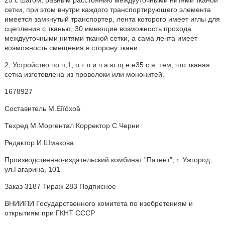
25 с шагом, равным расстоянию междууточными нитями тканой
сетки, при этом внутри каждого транспортирующего элемента
имеется замкнутый транспортер, лента которого имеет иглы для
сцепления с тканью, 30 имеющие возможность прохода
междууточными нитями тканой сетки, а сама лента имеет
воэможность смещения в сторону ткани.
2, Устройство по п,1, о т л и ч а ю щ е е35 с я. тем, что тканая
сетка изготовлена из проволоки или мононитей.
1678927
Составитель M.Ëîïóxoâ
Техред M.Моргентал Корректор С Черни
Редактор И.Шмакова
Производственно-издательский комбинат "Патент", r. Ужгород,
ул.Гагарина, 101
Заказ 3187 Тираж 283 Подписное
ВНИИПИ Государственного комитета по изобретениям и
открытиям при ГКНТ СССР