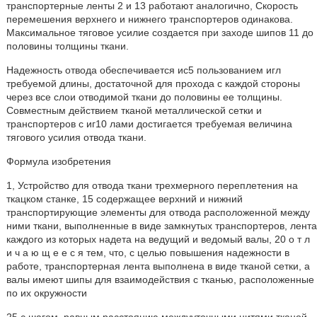
транспортерные ленты 2 и 13 работают аналогично, Скорость
перемешения верхнего и нижнего транспортеров одинакова.
Максимальное тяговое усилие создается при заходе шипов 11 до
половины толщины ткани.
Надежность отвода обеспечивается ис5 пользованием игл
требуемой длины, достаточной для прохода с каждой стороны
через все слои отводимой ткани до половины ее толщины.
Совместным действием тканой металлической сетки и
транспортеров с иг10 лами достигается требуемая величина
тягового усилия отвода ткани.
Формула изобретения
1, Устройство для отвода ткани трехмерного переплетения на
ткацком станке, 15 содержащее верхний и нижний
транспортирующие элементы для отвода расположенной между
ними ткани, выполненные в виде замкнутых транспортеров, лента
каждого из которых надета на ведущий и ведомый валы, 20 о т л
и ч а ю щ е е с я тем, что, с целью повышения надежности в
работе, транспортерная лента выполнена в виде тканой сетки, а
валы имеют шипы для взаимодействия с тканью, расположенные
по их окружности