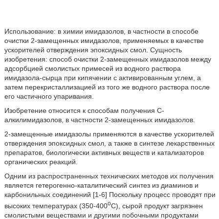
Использование: в химии имидазолов, в частности в способе
очистки 2-замещенных имидазолов, применяемых в качестве
ускорителей отверждения эпоксидных смол. Сущность
изобретения: способ очистки 2-замещенных имидазолов между
адсорбцией смолистых примесей из водного раствора
имидазола-сырца при кипячении с активированным углем, а
затем перекристаллизацией из того же водного раствора после
его частичного упаривания.
Изобретение относится к способам получения С-
алкилимидазолов, в частности 2-замещенных имидазолов.
2-замещенные имидазолы применяются в качестве ускорителей
отверждения эпоксидных смол, а также в синтезе лекарственных
препаратов, биологически активных веществ и катализаторов
органических реакций.
Одним из распространенных технических методов их получения
является гетерогенно-каталитический синтез из диаминов и
карбонильных соединений [1-6] Поскольку процесс проводят при
о
высоких температурах (350-400
С), сырой продукт загрязнен
смолистыми веществами и другими побочными продуктами