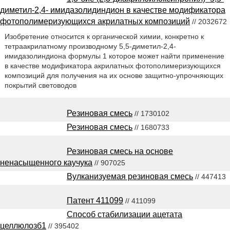
диметил-2,4- имидазолидиндион в качестве модификатора
фотополимеризующихся акрилатных композиций
// 2032672
Изобретение относится к органической химии, конкретно к
тетраакрилатному производному 5,5-диметил-2,4-
имидазолиндиона формулы 1 которое может найти применение
в качестве модификатора акрилатных фотополимеризующихся
композиций для получения на их основе защитно-упрочняющих
покрытий световодов
Резиновая смесь
// 1730102
Резиновая смесь
// 1680733
Резиновая смесь на основе
ненасыщенного каучука
// 907025
Вулканизуемая резиновая смесь
// 447413
Патент 411099
// 411099
Способ стабилизации ацетата
целлюлозб1
// 395402