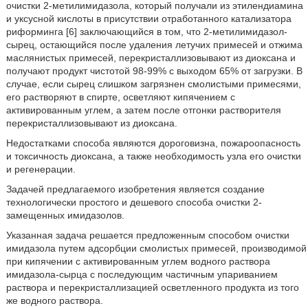
очистки 2-метилимидазола, который получали из этилендиамина
и уксусной кислоты в присутствии отработанного катализатора
риформинга [6] заключающийся в том, что 2-метилимидазол-
сырец, остающийся после удаления летучих примесей и отжима
маслянистых примесей, перекристаллизовывают из диоксана и
получают продукт чистотой 98-99% с выходом 65% от загрузки. В
случае, если сырец слишком загрязнен смолистыми примесями,
его растворяют в спирте, осветляют кипячением с
активированным углем, а затем после отгонки растворителя
перекристаллизовывают из диоксана.
Недостатками способа являются дороговизна, пожароопасность
и токсичность диоксана, а также необходимость узла его очистки
и регенерации.
Задачей предлагаемого изобретения является создание
технологически простого и дешевого способа очистки 2-
замещенных имидазолов.
Указанная задача решается предложенным способом очистки
имидазола путем адсорбции смолистых примесей, производимой
при кипячении с активированным углем водного раствора
имидазола-сырца с последующим частичным упариванием
раствора и перекристаллизацией осветленного продукта из того
же водного раствора.