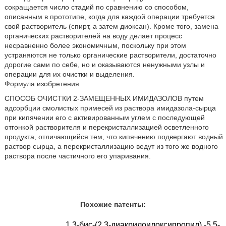
сокращается число стадий по сравнению со способом,
описанным в прототипе, когда для каждой операции требуется
свой растворитель (спирт, а затем диоксан). Кроме того, замена
органических растворителей на воду делает процесс
несравненно более экономичным, поскольку при этом
устраняются не только органические растворители, достаточно
дорогие сами по себе, но и оказываются ненужными узлы и
операции для их очистки и выделения.
Формула изобретения
СПОСОБ ОЧИСТКИ 2-ЗАМЕЩЕННЫХ ИМИДАЗОЛОВ путем
адсорбции смолистых примесей из раствора имидазола-сырца
при кипячении его с активированным углем с последующей
отгонкой растворителя и перекристаллизацией осветленного
продукта, отличающийся тем, что кипячению подвергают водный
раствор сырца, а перекристаллизацию ведут из того же водного
раствора после частичного его упаривания.
Похожие патенты:
1,3-бис-(2,3-диакрилоилоксипропил) -5,5-