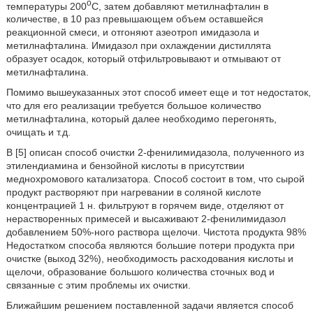
о
температуры 200
С, затем добавляют метилнафталин в
количестве, в 10 раз превышающем объем оставшейся
реакционной смеси, и отгоняют азеотроп имидазола и
метилнафталина. Имидазол при охлаждении дистиллята
образует осадок, который отфильтровывают и отмывают от
метилнафталина.
Помимо вышеуказанных этот способ имеет еще и тот недостаток,
что для его реализации требуется большое количество
метилнафталина, который далее необходимо перегонять,
очищать и т.д.
В [5] описан способ очистки 2-фенилимидазола, полученного из
этилендиамина и бензойной кислоты в присутствии
меднохромового катализатора. Способ состоит в том, что сырой
продукт растворяют при нагревании в соляной кислоте
концентрацией 1 н. фильтруют в горячем виде, отделяют от
нерастворенных примесей и высаживают 2-фенилимидазол
добавлением 50%-ного раствора щелочи. Чистота продукта 98%
Недостатком способа являются большие потери продукта при
очистке (выход 32%), необходимость расходования кислоты и
щелочи, образование большого количества сточных вод и
связанные с этим проблемы их очистки.
Ближайшим решением поставленной задачи является способ