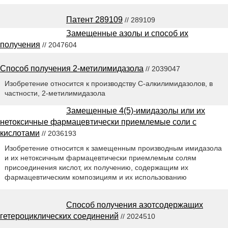
Патент 289109
// 289109
Замещенные азолы и способ их
получения
// 2047604
Способ получения 2-метилимидазола
// 2039047
Изобретение относится к производству С-алкилимидазолов, в
частности, 2-метилимидазола
Замещенные 4(5)-имидазолы или их
нетоксичные фармацевтически приемлемые соли с
кислотами
// 2036193
Изобретение относится к замещенным производным имидазола
и их нетоксичным фармацевтически приемлемым солям
присоединения кислот, их получению, содержащим их
фармацевтическим композициям и их использованию
Способ получения азотсодержащих
гетероциклических соединений
// 2024510