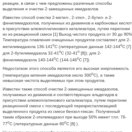
реакции, в связи с чем предложены различные способы
выделения и очистки 2-замещенных имидазолов.
Известен способ очистки 2-метил-, 2-этил-, 2-бутил- и 2-
фенилимидазолов, полученных из диаминов и карбоновых кислот
в присутствии алюмоплатинового катализатора, путем перегонки
их из реакционной смеси [1] Выход чистого продукта от 30 до 90%
Температура плавления очищенных продуктов составляет для 2-
о
о
метилимидазола 136-141
С (литературные данные 142-144
С [7]
о
о
для 2-бутилимидазола 32-41
С (32-41
[8]); для 2-
о
о
фенилимидазола 140-144
С (144-146
С [7]).
Недостатком этого способа является его высокая энергоемкость
о
(температура кипения имидазолов около 300
С), а также
невысокая чистота выделяемых при этом продуктов.
Известен также способ очистки 2-замещенных имидазолов,
получаемых из диаминов и соответствующих альдегидов в
присутствии алюмоплатинового катализатора, путем перегонки
реакционной смеси с последующей перекристаллизацией
выделенного продукта из смеси бензол-гексан. Полученный
таким образом 2-этилимидазол при выходе 50% имеет т.пл. 76-
о
о
77
С (литературные данные 80
С [8] ).