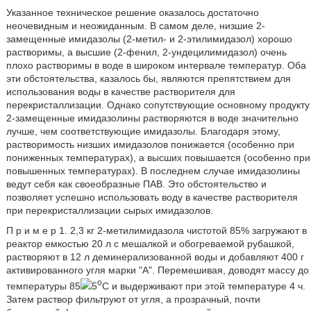
Указанное техническое решение оказалось достаточно
неочевидным и неожиданным. В самом деле, низшие 2-
замещенные имидазолы (2-метил- и 2-этилимидазол) хорошо
pаствоpимы, а высшие (2-фенил, 2-ундецилимидазол) очень
плохо растворимы в воде в широком интервале температур. Оба
эти обстоятельства, казалось бы, являются препятствием для
использования воды в качестве растворителя для
перекристаллизации. Однако сопутствующие основному продукту
2-замещенные имидазолины растворяются в воде значительно
лучше, чем соответствующие имидазолы. Благодаря этому,
растворимость низших имидазолов понижается (особенно при
пониженных температурах), а высших повышается (особенно при
повышенных температурах). В последнем случае имидазолины
ведут себя как своеобразные ПАВ. Это обстоятельство и
позволяет успешно использовать воду в качестве растворителя
при перекристаллизации сырых имидазолов.
П р и м е р 1. 2,3 кг 2-метилимидазола чистотой 85% загружают в
реактор емкостью 20 л с мешалкой и обогреваемой рубашкой,
растворяют в 12 л деминерализованной воды и добавляют 400 г
активированного угля марки "А". Перемешивая, доводят массу до
о
температуры 85
5
С и выдерживают при этой температуре 4 ч.
Затем раствор фильтруют от угля, а прозрачный, почти