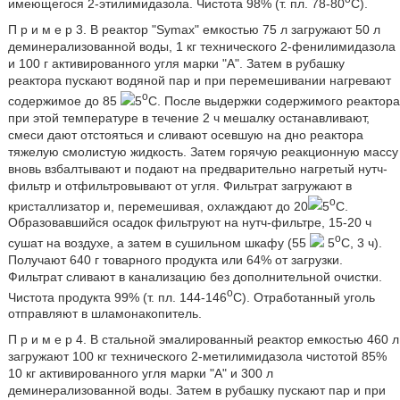
имеющегося 2-этилимидазола. Чистота 98% (т. пл. 78-80
С).
П р и м е р 3. В реактор "Symax" емкостью 75 л загружают 50 л
деминерализованной воды, 1 кг технического 2-фенилимидазола
и 100 г активированного угля марки "А". Затем в рубашку
реактора пускают водяной пар и при перемешивании нагревают
о
содержимое до 85
5
С. После выдержки содержимого реактора
при этой температуре в течение 2 ч мешалку останавливают,
смеси дают отстояться и сливают осевшую на дно реактора
тяжелую смолистую жидкость. Затем горячую реакционную массу
вновь взбалтывают и подают на предварительно нагретый нутч-
фильтр и отфильтровывают от угля. Фильтрат загружают в
о
криcталлизатор и, перемешивая, охлаждают до 20
5
С.
Образовавшийcя оcадок фильтруют на нутч-фильтре, 15-20 ч
о
сушат на воздухе, а затем в сушильном шкафу (55
5
С, 3 ч).
Получают 640 г товарного продукта или 64% от загрузки.
Фильтрат сливают в канализацию без дополнительной очистки.
о
Чистота продукта 99% (т. пл. 144-146
С). Отработанный уголь
отправляют в шламонакопитель.
П р и м е р 4. В стальной эмалированный реактор емкостью 460 л
загружают 100 кг технического 2-метилимидазола чистотой 85%
10 кг активированного угля марки "А" и 300 л
деминерализованной воды. Затем в рубашку пускают пар и при