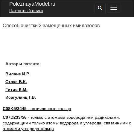
PoleznayaModel.ru
Патентный поиск
Способ очистки 2-замещенных имидазолов
Авторы патента:
Вилане И.Р.
Стоке Б.К.
Гитис К.М.
Исагулянц Г.В.
C08K5/3445
- пятичленные кольца
C07D233/56
- только с атомами водорода или радикалами,
содержащими только атомы водорода и углерода, связанными с
атомами углерода кольца