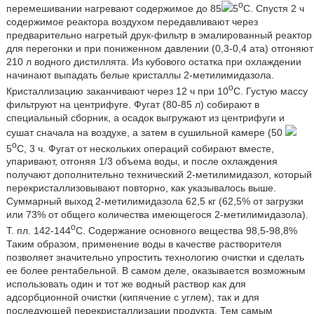
о
перемешивании нагревают содержимое до 85
5
С. Спустя 2 ч
содержимое реактора воздухом передавливают через
предварительно нагретый друк-фильтр в эмалированный реактор
для перегонки и при пониженном давлении (0,3-0,4 ата) отгоняют
210 л водного дистиллята. Из кубового остатка при охлаждении
начинают выпадать белые кристаллы 2-метилимидазола.
о
Кристаллизацию заканчивают через 12 ч при 10
С. Густую массу
фильтруют на центрифуге. Фугат (80-85 л) собирают в
специальный сборник, а осадок выгружают из центрифуги и
сушат сначала на воздухе, а затем в сушильной камере (50
о
5
С, 3 ч. Фугат от нескольких операций собирают вместе,
упаривают, отгоняя 1/3 объема воды, и после охлаждения
получают дополнительно технический 2-метилимидазол, который
перекристаллизовывают повторно, как указывалось выше.
Суммарный выход 2-метилимидазола 62,5 кг (62,5% от загрузки
или 73% от общего количества имеющегося 2-метилимидазола).
о
Т. пл. 142-144
С. Содержание основного вещества 98,5-98,8%
Таким образом, применение воды в качестве растворителя
позволяет значительно упростить технологию очистки и сделать
ее более рентабельной. В самом деле, оказывается возможным
использовать один и тот же водный раствор как для
адсорбционной очистки (кипячение с углем), так и для
последующей перекристаллизации продукта. Тем самым