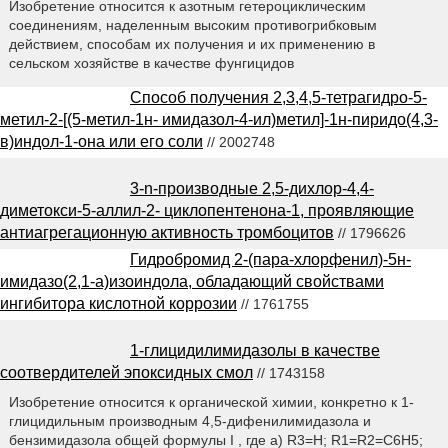
Изобретение относится к азотным гетероциклическим
соединениям, наделенным высоким противогрибковым
действием, способам их получения и их применению в
сельском хозяйстве в качестве фунгицидов
Способ получения 2,3,4,5-тетрагидро-5-
метил-2-[(5-метил-1н- имидазол-4-ил)метил]-1н-пиридо(4,3-
в)индол-1-она или его соли
// 2002748
3-n-производные 2,5-дихлор-4,4-
диметокси-5-аллил-2- циклопентенона-1, проявляющие
антиагрегационную активность тромбоцитов
// 1796626
Гидробромид 2-(пара-хлорфенил)-5н-
имидазо(2,1-а)изоиндола, обладающий свойствами
ингибитора кислотной коррозии
// 1761755
1-глицидилимидазолы в качестве
соотвердителей эпоксидных смол
// 1743158
Изобретение относится к органической химии, конкретно к 1-
глицидильным производным 4,5-дифенилимидазола и
бензимидазола общей формулы I , где а) R3=H; R1=R2=C6H5;