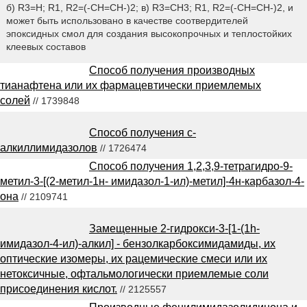
б) R3=H; R1, R2=(-CH=CH-)2; в) R3=CH3; R1, R2=(-CH=CH-)2, и
может быть использовано в качестве соотвердителей
эпоксидных смол для создания высокопрочных и теплостойких
клеевых составов
Способ получения производных
тианафтена или их фармацевтически приемлемых
солей
// 1739848
Способ получения с-
алкиллимидазолов
// 1726474
Способ получения 1,2,3,9-тетрагидро-9-
метил-3-[(2-метил-1н- имидазол-1-ил)-метил]-4н-карбазол-4-
она
// 2109741
Замещенные 2-гидрокси-3-[1-(1h-
имидазол-4-ил)-алкил] - бензолкарбоксимидамиды, их
оптические изомеры, их рацемические смеси или их
нетоксичные, офтальмологически приемлемые соли
присоединения кислот.
// 2125557