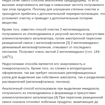
Недостатки такого способа аналогичны предыдущему, то есть
высокая энергоемкость метода и невысокая чистота получаемого
при этом продукта. Поэтому для улучшения степени очистки и
приходится прибегать к дополнительной перекристаллизации, что
усложняет очистку и приводит к дополнительным потерям
вещества.
Кроме того, известен способ очистки 2-метилимидазола,
получаемого из этилендиамина и уксусной кислоты в присутствии
алюмоплатинового катализатора, путем азеотропной перегонки
реакционной смеси с метилнафталином [3] 2-метилимидазол,
увлекаемый метилнафталином, отмывают от последнего
пентаном. Получают очень чистый 2-метилимидазол (т.пл. 144-
о
145
С).
Недостатками способа являются его энергоемкость и
пожароопасность. Кроме того, он сложен в аппаратурном
оформлении, так как требует нескольких ректификационных
узлов для выделения как собственно азеотропа, так и разделения
растворителей (метилнафталина, пентана).
Аналогичный способ использовали при выделении имидазола,
полученного из этилендиамина и формамида в присутствии
алюмоплатинового катализатора [4] При перегонке реакционной
смеси сначала отгоняют побочные продукты, выкипающие до