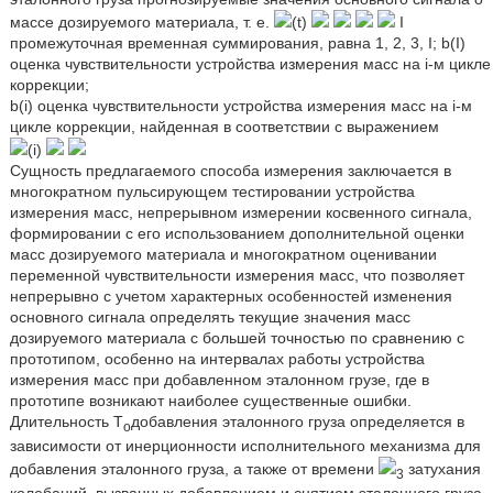
массе дозируемого материала, т. е.
(t)
I
промежуточная временная суммирования, равна 1, 2, 3, I; b(I)
оценка чувствительности устройства измерения масс на i-м цикле
коррекции;
b(i) оценка чувствительности устройства измерения масс на i-м
цикле коррекции, найденная в соответствии с выражением
(i)
Сущность предлагаемого способа измерения заключается в
многократном пульсирующем тестировании устройства
измерения масс, непрерывном измерении косвенного сигнала,
формировании с его использованием дополнительной оценки
масс дозируемого материала и многократном оценивании
переменной чувствительности измерения масс, что позволяет
непрерывно с учетом характерных особенностей изменения
основного сигнала определять текущие значения масс
дозируемого материала с большей точностью по сравнению с
прототипом, особенно на интервалах работы устройства
измерения масс при добавленном эталонном грузе, где в
прототипе возникают наиболее существенные ошибки.
Длительность Т
добавления эталонного груза определяется в
о
зависимости от инерционности исполнительного механизма для
добавления эталонного груза, а также от времени
затухания
3
колебаний, вызванных добавлением и снятием эталонного груза