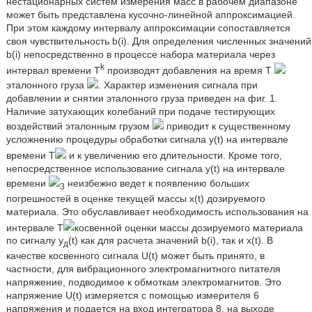
нестационарных систем измерения масс в рабочем диапазоне
может быть представлена кусочно-линейной аппроксимацией.
При этом каждому интервалу аппроксимации сопоставляется
своя чувствительность b(i). Для определения численных значений
b(i) непосредственно в процессе набора материала через
k
интервал времени Т
производят добавления на время Т
эталонного груза
. Характер изменения сигнала при
добавлении и снятии эталонного груза приведен на фиг. 1.
Наличие затухающих колебаний при подаче тестирующих
воздействий эталонным грузом
приводит к существенному
усложнению процедуры обработки сигнала y(t) на интервале
времени Т
и к увеличению его длительности. Кроме того,
непосредственное использование сигнала y(t) на интервале
времени
неизбежно ведет к появлению больших
3
погрешностей в оценке текущей массы х(t) дозируемого
материала. Это обуславливает необходимость использования на
интервале Т
косвенной оценки массы дозируемого материала
по сигналу y
(t) как для расчета значений b(i), так и х(t). В
д
качестве косвенного сигнала U(t) может быть принято, в
частности, для вибрационного электромагнитного питателя
напряжение, подводимое к обмоткам электромагнитов. Это
напряжение U(t) измеряется с помощью измерителя 6
напряжения и подается на вход интегратора 8, на выходе