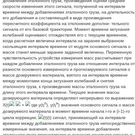
добавления эталонного груза, произведения оценки средней
скорости изменения этого сигнала, полученной на интервале
времени между добавлениями эталонного груза, на длительность
его добавления и составляющей в виде произведения
пересчетного коэффициента на отклонение дополни- тельного
сигнала от его базовой траектории. Момент времени затухания
колебаний оценивают, отождествляя его с текущим временем,
когда расчетная величина интервала на заранее выбранном
скользящем интервале времени от модуля основного сигнала о
массе станет меньше заранее заданной величины. Переменную
чувствительность устройства измерения масс рассчитывают при
каждом добавлении эталонного груза как отношение интеграла от
разности основного измеренного и прогнозируемого сигналов о
массе дозируемого материала, взятого на интервале времени
между моментами конца затухания колебаний и снятия
эталонного груза, к произведению массы эталонного груза на
длину этого интервала времени. Текущее значение массы
дозирующего материала определяют непрерывно по выражению
n
н
X(t)
+
где y(t
), y(t
) значения основного сигнала о массе
i
i
дозируемого материала в момент времени начала i-го и (i-1)-го
цикла коррекции;
(t)(t) сигнал, принимающий на интервале
времени между добавлениями эталонного груза непосредственно
измеренные значения, на интервале времени добавления
эталонного груза прогнозируемые значения основного сигнала о