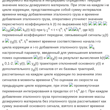
дозируемого материала и непрерывно определяют текущее
значение массы дозируемого материала. При этом на каждом i-м
цикле коррекции, представляющем собой сумму интервалов
времени между добавлениями эталонного груза и времени
добавления эталонного груза, оперативно уточняют значение
пересчетного коэффициента k (t) по выражению k(t)
n
н
н
н
(
)d
k
(t) k(i) при t
-
< t < t
; t
t
t
, где k(t)
Уд
o
i
1
i
i
i
переменный коэффициент передачи, связывающий сигналы y
(t)
i
н
n
и
y
(t); t
, t
момент времени соответственно начала i-го
д
i
i
цикла коррекции и i-го добавления эталонного груза;
k
настроечный параметр, введенный для уменьшения влияния
помех оценивания
y(t) и
y
(t) на результат вычисления k(t)
д
0,1-2;
y(t),
y
(t) траектория отклонений основного y(t) и
k
д
дополнительного y
(t) сигналов от их базовых тракторий,
д
рассчитанных на каждом цикле коррекции по значениям этих
н
сигналов в моменты времени t
по оценкам их скорости на
i
предыдущем цикле коррекции, при этом
промежуточная
n
переменная интегрирования в пределах от t-t
до t. При каждом
i
добавлении эталонного груза прогнозируемое значение массы
дозируемого материала без эталонного груза рассчитывают как
сумму значений основного сигнала, взятого в момент времени