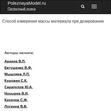
PoleznayaModel.ru
Патентный поиск
Способ измерения массы материала при дозировании
Авторы патента:
Авдеев В.П.
Евтушенко В.Ф.
Мышляев Л.П.
Коровин С.К.
Сарапулов Ю.А.
Носырев В.И.
Киселев С.Ф.
Логинов В.В.