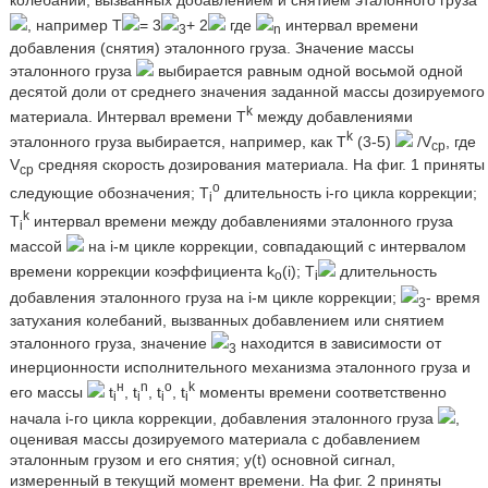
, например T
= 3
+ 2
где
интервал времени
3
n
добавления (снятия) эталонного груза. Значение массы
эталонного груза
выбирается равным одной восьмой одной
десятой доли от среднего значения заданной массы дозируемого
k
материала. Интервал времени T
между добавлениями
k
эталонного груза выбирается, например, как Т
(3-5)
/V
, где
ср
V
средняя скорость дозирования материала. На фиг. 1 приняты
ср
о
следующие обозначения; Т
длительность i-го цикла коррекции;
i
k
Т
интервал времени между добавлениями эталонного груза
i
массой
на i-м цикле коррекции, совпадающий с интервалом
времени коррекции коэффициента k
(i); Т
длительность
o
i
добавления эталонного груза на i-м цикле коррекции;
- время
3
затухания колебаний, вызванных добавлением или снятием
эталонного груза, значение
находится в зависимости от
3
инерционности исполнительного механизма эталонного груза и
н
n
o
k
его массы
t
, t
, t
, t
моменты времени соответственно
i
i
i
i
начала i-го цикла коррекции, добавления эталонного груза
,
оценивая массы дозируемого материала с добавлением
эталонным грузом и его снятия; y(t) основной сигнал,
измеренный в текущий момент времени. На фиг. 2 приняты