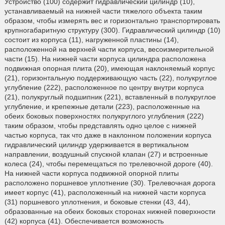
Устройство (100) содержит гидравлический цилиндр (10),
устанавливаемый на нижней части тяжелого объекта таким
образом, чтобы измерять вес и горизонтально транспортировать
крупногабаритную структуру (300). Гидравлический цилиндр (10)
состоит из корпуса (11), нагруженной пластины (14),
расположенной на верхней части корпуса, весоизмерительной
части (15). На нижней части корпуса цилиндра расположена
подвижная опорная плита (20), имеющая наклоняемый корпус
(21), горизонтальную поддерживающую часть (22), полукруглое
углубление (222), расположенное по центру внутри корпуса
(21), полукруглый подшипник (221), вставленный в полукруглое
углубление, и крепежные детали (223), расположенные на
обеих боковых поверхностях полукруглого углубления (222)
таким образом, чтобы представлять одно целое с нижней
частью корпуса, так что даже в наклонном положении корпуса
гидравлический цилиндр удерживается в вертикальном
направлении, воздушный спускной клапан (27) и встроенные
колеса (24), чтобы перемещаться по трелевочной дороге (40).
На нижней части корпуса подвижной опорной плиты
расположено поршневое уплотнение (30). Трелевочная дорога
имеет корпус (41), расположенный на нижней части корпуса
(31) поршневого уплотнения, и боковые стенки (43, 44),
образованные на обеих боковых сторонах нижней поверхности
(42) корпуса (41). Обеспечивается возможность