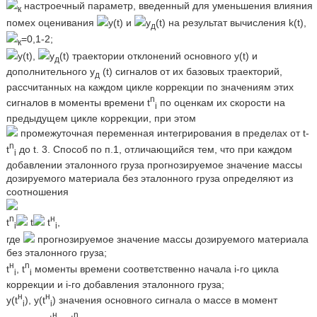
настроечный параметр, введенный для уменьшения влияния
к
помех оценивания
y(t) и
y
(t) на результат вычисления k(t),
д
=0,1-2;
к
y(t),
y
(t) траектории отклонений основного y(t) и
д
дополнительного y
(t) сигналов от их базовых траекторий,
д
рассчитанных на каждом цикле коррекции по значениям этих
n
сигналов в моменты времени t
по оценкам их скорости на
i
предыдущем цикле коррекции, при этом
промежуточная переменная интегрирования в пределах от t-
n
t
до t. 3. Способ по п.1, отличающийся тем, что при каждом
i
добавлении эталонного груза прогнозируемое значение массы
дозируемого материала без эталонного груза определяют из
соотношения
n
н
t
t
t
,
i
i
где
прогнозируемое значение массы дозируемого материала
без эталонного груза;
н
n
t
, t
моменты времени соответственно начала i-го цикла
i
i
коррекции и i-го добавления эталонного груза;
н
н
y(t
), y(t
) значения основного сигнала о массе в момент
i
i
н
n