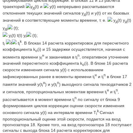
формирования циклов коррекции. В блоках 12 и 13 расчета
траекторий
y
(t) и
y(t) непрерывно рассчитываются
д
отклонения текущих значений сигналов y
(t) и y(t) от их базовых
д
значений в соответствующие моменты времени, т. е.
y
(t) y
(t)
д
д
y
(t);
дi
y
(t) t(t) y
(t);
i
i
k
t
t
t
. В блоках 14 расчета корректировок для пересчетного
i
i
коэффициента k
(i) и 15 задержки осуществляется, начиная с
o
н
n
момента времени y
и заканчивая в t
, оперативное уточнение
i
i
значений пересчетного коэффициента k
(i). В блоке 16 расчета
o
скорости изменения сигнала y(t) с использованием
н
n
зафиксированных ранее в моменты времени t
и t
в блоке 17
i
i
н
n
памяти значений y(t
) и y(t
) выходного сигнала тензодатчиков 2
i
i
н
n
и сигналов, пропорциональных моментам времени t
и t
,
i
i
n
рассчитывается в момент времени t
по сигналу от блока 9
i
формирования циклов коррекции оценки скорости изменения
k.
основного сигнала y(t) на интервале времени Т
Сигнал
i
пропорциональный оценке этой скорости, подается на вход
прогнозатора 18. Кроме того, на вход прогнозатора 18 поступают
сигналы с выхода блока 14 расчета корректировок для