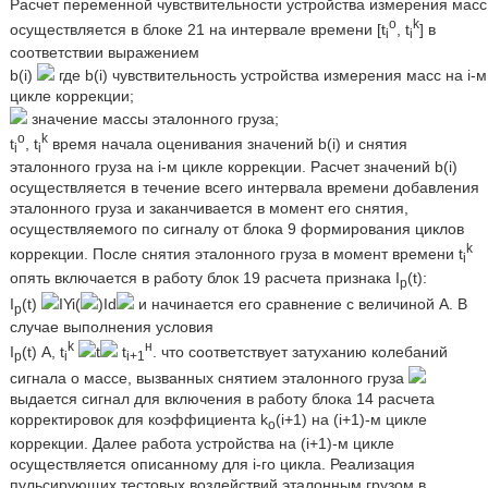
Расчет переменной чувствительности устройства измерения масс
o
k
осуществляется в блоке 21 на интервале времени [t
, t
] в
i
i
соответствии выражением
b(i)
где b(i) чувствительность устройства измерения масс на i-м
цикле коррекции;
значение массы эталонного груза;
o
k
t
, t
время начала оценивания значений b(i) и снятия
i
i
эталонного груза на i-м цикле коррекции. Расчет значений b(i)
осуществляется в течение всего интервала времени добавления
эталонного груза и заканчивается в момент его снятия,
осуществляемого по сигналу от блока 9 формирования циклов
k
коррекции. После снятия эталонного груза в момент времени t
i
опять включается в работу блок 19 расчета признака I
(t):
р
I
(t)
IYi(
)Id
и начинается его сравнение с величиной А. В
p
случае выполнения условия
k
н
I
(t) A, t
t
t
. что соответствует затуханию колебаний
р
i
i+1
сигнала о массе, вызванных снятием эталонного груза
выдается сигнал для включения в работу блока 14 расчета
корректировок для коэффициента k
(i+1) на (i+1)-м цикле
o
коррекции. Далее работа устройства на (i+1)-м цикле
осуществляется описанному для i-го цикла. Реализация
пульсирующих тестовых воздействий эталонным грузом в