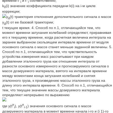
времени t
и t
соответственно;
i
i
k
(i) значение коэффициента передачи k(i) на i-м цикле
0
коррекции;
y
(t) траектория отклонения дополнительного сигнала о массе
д
y
(t) от ее базовой траектории;
д
t текущее время. 4. Способ по п.1, отличающийся тем, что
момент времени затухания колебаний определяют, приравнивая
его к текущему времени, когда расчетная величина интеграла на
заранее выбранном скользящем интервале времени от модуля
основного сигнала о массе станет меньше заданной величины. 5.
Способ по п.1, отличающийся тем, что чувствительность
устройства измерения масс рассчитывают при каждом
добавлении эталонного груза как отношение интеграла от
разности основного измеренного и прогнозируемого сигналов о
массе дозируемого материала, взятого на интервале времени
между моментами конца затухания колебаний и снятия
эталонного груза, к произведению массы эталонного груза на
длину этого интервала времени. 6. Способ по п.1, отличающийся
тем, что текущее значение массы дозируемого материала
определяют непрерывно по выражению
н
н
где y(t
), y(t
) значения основного сигнала о массе
i
i
-1
дозируемого материала в момент времени начала i-го и (i 1)-го