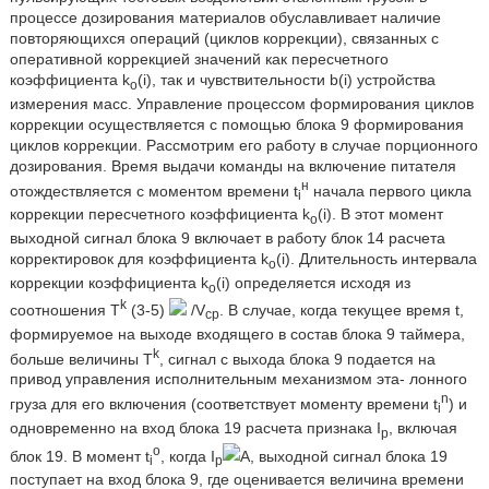
процессе дозирования материалов обуславливает наличие
повторяющихся операций (циклов коррекции), связанных с
оперативной коррекцией значений как пересчетного
коэффициента k
(i), так и чувствительности b(i) устройства
o
измерения масс. Управление процессом формирования циклов
коррекции осуществляется с помощью блока 9 формирования
циклов коррекции. Рассмотрим его работу в случае порционного
дозирования. Время выдачи команды на включение питателя
н
отождествляется с моментом времени t
начала первого цикла
i
коррекции пересчетного коэффициента k
(i). В этот момент
o
выходной сигнал блока 9 включает в работу блок 14 расчета
корректировок для коэффициента k
(i). Длительность интервала
o
коррекции коэффициента k
(i) определяется исходя из
o
k
соотношения Т
(3-5)
/V
. В случае, когда текущее время t,
ср
формируемое на выходе входящего в состав блока 9 таймера,
k
больше величины Т
, сигнал с выхода блока 9 подается на
привод управления исполнительным механизмом эта- лонного
n
груза для его включения (соответствует моменту времени t
) и
i
одновременно на вход блока 19 расчета признака I
, включая
р
o
блок 19. В момент t
, когда I
А, выходной сигнал блока 19
i
р
поступает на вход блока 9, где оценивается величина времени