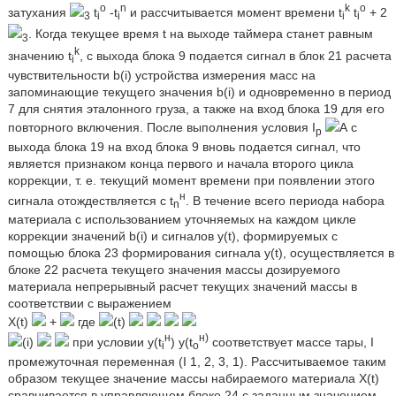
o
n
k
o
затухания
t
-t
и рассчитывается момент времени t
t
+ 2
3
i
i
i
i
. Когда текущее время t на выходе таймера станет равным
3
k
значению t
, с выхода блока 9 подается сигнал в блок 21 расчета
i
чувствительности b(i) устройства измерения масс на
запоминающие текущего значения b(i) и одновременно в период
7 для снятия эталонного груза, а также на вход блока 19 для его
повторного включения. После выполнения условия I
А с
р
выхода блока 19 на вход блока 9 вновь подается сигнал, что
является признаком конца первого и начала второго цикла
коррекции, т. е. текущий момент времени при появлении этого
н
сигнала отождествляется с t
. В течение всего периода набора
n
материала с использованием уточняемых на каждом цикле
коррекции значений b(i) и сигналов y(t), формируемых с
помощью блока 23 формирования сигнала y(t), осуществляется в
блоке 22 расчета текущего значения массы дозируемого
материала непрерывный расчет текущих значений массы в
соответствии с выражением
X(t)
+
где
(t)
н
н)
(i)
при условии y(t
) y(t
соответствует массе тары, I
i
o
промежуточная переменная (I 1, 2, 3, 1). Рассчитываемое таким
образом текущее значение массы набираемого материала Х(t)
сравнивается в управляющем блоке 24 с заданным значением