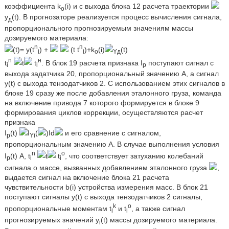
коэффициента k
(i) и с выхода блока 12 расчета траектории
o
y
(t). В прогнозаторе реализуется процесс вычисления сигнала,
д
пропорционального прогнозируемым значениям массы
дозируемого материала:
n
п
(t)= y(t
) +
(t t
)+k
(i)
(t)
i
i
o
Yд
n
н
t
t
t
. В блок 19 расчета признака I
поступают сигнал с
i
i
р
выхода задатчика 20, пропорциональный значению А, а сигнал
y(t) с выхода тензодатчиков 2. С использованием этих сигналов в
блоке 19 сразу же после добавления эталонного груза, команда
на включение привода 7 которого формируется в блоке 9
формирования циклов коррекции, осуществляются расчет
признака
I
(t)
I
(
)Id
и его сравнение с сигналом,
p
Yi
пропорциональным значению А. В случае выполнения условия
n
o
I
(t) A, t
t
t
, что соответствует затуханию колебаний
р
i
i
сигнала о массе, вызванных добавлением эталонного груза
,
выдается сигнал на включение блока 21 расчета
чувствительности b(i) устройства измерения масс. В блок 21
поступают сигналы y(t) с выхода тензодатчиков 2 сигналы,
k
о
пропорциональные моментам t
и t
, а также сигнал
i
i
прогнозируемых значений y
(t) массы дозируемого материала.
i