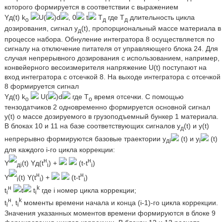
которого формируется в соответствии с выражением
Yд(t) k
U(
)d
, 0
t
T
где Т
длительность цикла
o
д
д
дозирования, сигнал y
(t), пропорциональный массе материала в
д
процессе набора. Обнуление интегратора 8 осуществляется по
сигналу на отключение питателя от управляющего блока 24. Для
случая непрерывного дозирования с использованием, например,
конвейерного весоизмерителя напряжение U(t) поступают на
вход интегратора с отсечкой 8. На выходе интегратора с отсечкой
8 формируется сигнал
Yд(t) k
U(
)d
где Т
время отсечки. С помощью
o
о
тензодатчиков 2 одновременно формируется основной сигнал
y(t) о массе дозируемого в грузоподъемный бункер 1 материала.
В блоках 10 и 11 на базе соответствующих сигналов y
(t) и y(t)
д
непрерывно формируются базовые траектории y
(t) и y
(t)
дi
i
для каждого i-го цикла коррекции:
н
н
Y
(t) Yд(t
) +
(t-t
)
д
i
i
i
н
н
Y
(t) Y(t
) +
(t-t
)
i
i
i
н
k
t
t
t
где i номер цикла коррекции;
i
i
н
k
t
, t
моменты времени начала и конца (i-1)-го цикла коррекции.
i
i
Значения указанных моментов времени формируются в блоке 9