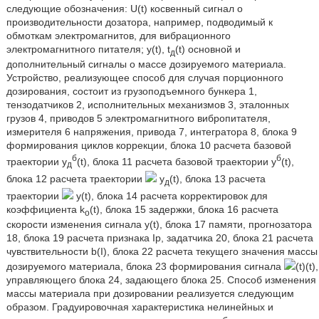
следующие обозначения: U(t) косвенный сигнал о
производительности дозатора, например, подводимый к
обмоткам электромагнитов, для вибрационного
электромагнитного питателя; y(t), t
(t) основной и
д
дополнительный сигналы о массе дозируемого материала.
Устройство, реализующее способ для случая порционного
дозирования, состоит из грузоподъемного бункера 1,
тензодатчиков 2, исполнительных механизмов 3, эталонных
грузов 4, приводов 5 электромагнитного вибропитателя,
измерителя 6 напряжения, привода 7, интегратора 8, блока 9
формирования циклов коррекции, блока 10 расчета базовой
б
б
траектории y
(t), блока 11 расчета базовой траектории y
(t),
д
блока 12 расчета траектории
y
(t), блока 13 расчета
д
траектории
y(t), блока 14 расчета корректировок для
коэффициента k
(t), блока 15 задержки, блока 16 расчета
o
скорости изменения сигнала y(t), блока 17 памяти, прогнозатора
18, блока 19 расчета признака Iр, задатчика 20, блока 21 расчета
чувствительности b(I), блока 22 расчета текущего значения массы
дозируемого материала, блока 23 формирования сигнала
(t)(t),
управляющего блока 24, задающего блока 25. Способ изменения
массы материала при дозировании реализуется следующим
образом. Градуировочная характеристика нелинейных и