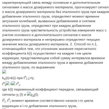
характеризующей связь между основным и дополнительным
сигналами о массе дозируемого материала, прогнозируют сигнал
о массе дозируемого материала без эталонного груза при каждом
добавлении эталонного груза, определяют момент времени
затухания колебаний, вызванных добавлением и снятием
эталонного груза, определяют при каждом добавлении
эталонного груза чувствительность устройства измерения масс с
учетом основного и дополнительного сигналов о массе
дозируемого материала и непрерывно определяют текущее
значение массы дозируемого материала. 2. Способ по п.1,
отличающийся тем, что уточнение значения пересчетного
коэффициента k(i) осуществляют на каждом i-ом цикле
коррекции, представляющем собой сумму интервалов времени
между добавлениями эталонного груза и времени добавления
эталонного груза, по выражению
n
k
(t)=k(i) при t
<t
;
o
i
-1
i
н
n
t
t
t
,
i
i
где k(t) переменный коэффициент передачи, связывающий
сигналы y
(t) и
y
(t);
i
д
y
n
t
, t
момент времени соответственно начала i-го цикла
i
i
коррекции и i-го добавления эталонного груза,