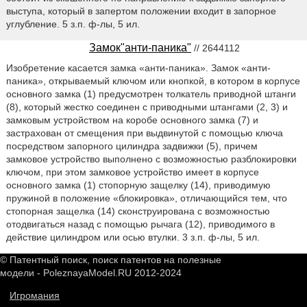
выступа, который в запертом положении входит в запорное
углубление. 5 з.п. ф-лы, 5 ил.
Замок"анти-паника"
// 2644112
Изобретение касается замка «анти-паника». Замок «анти-
паника», открываемый ключом или кнопкой, в котором в корпусе
основного замка (1) предусмотрен толкатель приводной штанги
(8), который жестко соединен с приводными штангами (2, 3) и
замковым устройством на коробе основного замка (7) и
застрахован от смещения при выдвинутой с помощью ключа
посредством запорного цилиндра задвижки (5), причем
замковое устройство выполнено с возможностью разблокировки
ключом, при этом замковое устройство имеет в корпусе
основного замка (1) стопорную защелку (14), приводимую
пружиной в положение «блокировка», отличающийся тем, что
стопорная защелка (14) сконструирована с возможностью
отодвигаться назад с помощью рычага (12), приводимого в
действие цилиндром или осью втулки. 3 з.п. ф-лы, 5 ил.
© Патентный поиск, поиск патентов на полезные
модели - PoleznayaModel.RU 2012-2024
Игромания