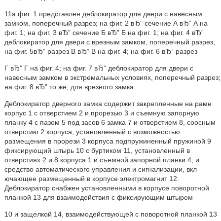
11а фиг. 1 представлен деблокиратор для двери с навесным
замком, поперечный разрез; на фиг. 2 вЂ” сечение А вЂ” А на
фиг. 1; на фиг. 3 вЂ” сечение Б вЂ” Б на фиг. 1; на фиг. 4 вЂ”
деблокиратор для двери с врезным замком, поперечный разрез;
на фиг. 5вЂ” разрез В вЂ” В на фиг. 4; на фиг. 6 вЂ” разрез
Г вЂ” Г на фиг. 4; на фиг. 7 вЂ” деблокиратор для двери с
навесным замком в экстремальных условиях, поперечный разрез;
на фиг. 8 вЂ” то же, для врезного замка.
Деблокиратор дверного замка содержит закрепленные на раме
корпус 1 с отверстием 2 и прорезью 3 и съемную запорную
планку 4 с пазом 5 под засов 6 замка 7 и отверстием 8, соосным
отверстию 2 корпуса, установленный с возможностью
размещения в прорези 3 корпуса подпружиненный пружиной 9
фиксирующий штырь 10 с буртиком 11, установленный в
отверстиях 2 и 8 корпуса 1 и съемной запорной планки 4, и
средство автоматического управления и сигнализации, вкл
ючающее размещенный в корпусе электромагнит 12.
Деблокиратор снабжен установленными в корпусе поворотной
планкой 13 для взаимодействия с фиксирующим штырем
10 и защелкой 14, взаимодействующей с поворотной планкой 13