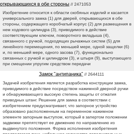
открывающихся в обе стороны
// 2471053
Изобретение относится к области скобяных изделий и касается
универсального замка (1) для дверей, открывающихся в обе
стороны, содержащего коробчатый корпус (2) для размещения в
нем ходового цилиндра (3), приводимого в действие
соответствующим ключом, поворотного вкладыша (4),
связанного с ручкой, подходящих рычажных систем (5) для
линейного перемещения, по меньшей мере, одной защелки (6)
и, по меньшей мере, одного засова (7), функционально
связанных с ручкой и цилиндром (3), и штыря (9), выступающего
при смещении упругим средством передачи
Замок "антипаника"
// 2644111
Задачей изобретения является разработка конструкции замка,
приводимого в действие посредством нажимной дверной ручки
и обнаруживающего высокую степень защиты от отжатия
приводных штанг. Решение для замка в соответствии с
изобретением предусматривает, что запорное устройство
образовано расположенным на переменном нажимном
элементе запорным выступом, который в запертом положении
задвижки препятствует ее движению по направлению из
выдвинутого положения. Форма исполнения изобретения