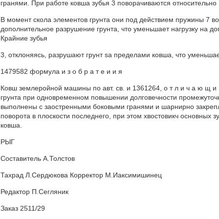
гранями. При работе ковша зубья 3 поворачиваются относительно 
В момент скола элементов грунта они под действием пружины 7 в
дополнительное разрушение грунта, что уменьшает нагрузку на до
Крайние зубья
3, отклоняясь, разрушают грунт sa пределами ковша, что уменьшает
1479582 формула и з о б р а т е и и я
Ковш землеройной машины по авт. св. и 1361264, о т л и ч а ю щ и
грунта при одновременном повышении долговечности промежуточны
выполнены с заостренными боковыми гранями и шарнирно закреп
поворота в плоскости последнего, при этом хвостовикч основных 
ковша.
РЫГ
Составитель А.Толстов
Тахрад Л.Сердюкова Корректор М.Иаксимишинец
Редактор П.Сегляник
Заказ 2511/29