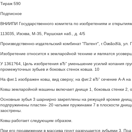
Тираж 590
Подписное
ВНИИПИ Государственного комитета по изобретениям и открытия
113035, Изсква, M-35, Раушская наб., д. 4/5
Производственно-издательский комбинат "Патент", r.Óæãoðîä, ул. Г
Изобретение относится к земларойной технике и являатся усоверш
У 1361?64, Цель изобретения вЂ” уменьшение усилий копания гр
промежуточных зубьев и боковых стенок ковша. 10
На фиг.1 изображен ковш, вид сверху; на фиг.2 вЂ” сечение А-А на 
Ковш земларойной машины включает днище 1, боковыа стенки 2, о
Основные зубья 3 шарнирно закреплены на режущей кромке днища 
подпружинены пластин- 20 чатыми пружинами 7 в плоскости днища 
заострены.
Ковш работает следующим образом.
При его продвижении в массива грунт разрушается зубьями 3. По