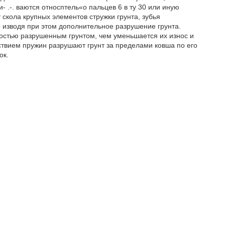
 .-. ваются относптель«о пальцев 6 в ту 30 или иную
скола крупных элементов стружки грунта, зубья
 изводя при этом дополнительное разрушение грунта.
остью разрушенным грунтом, чем уменьшается их износ и
йствием пружин разрушают грунт за пределами ковша по его
ок.