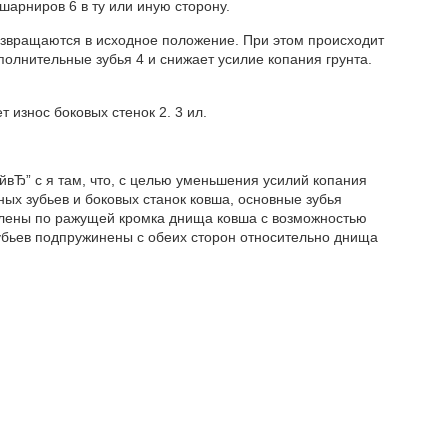
шарниров 6 в ту или иную сторону.
озвращаются в исходное положение. При этом происходит
полнительные зубья 4 и снижает усилие копания грунта.
 износ боковых стенок 2. 3 ил.
 йвЂ” с я там, что, с целью уменьшения усилий копания
х зубьев и боковых станок ковша, основные зубья
лены по ражущей кромка днища ковша с возможностью
зубьев подпружинены с обеих сторон относительно днища