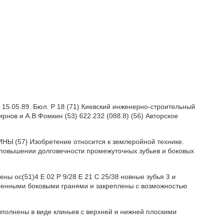
) 15.05.89. Бюл. Р 18 (71) Киевский инженерно-строительный
ирнов и А.В.Фомкин (53) 622.232 (088.8) (56) Авторское
НЫ (57) Изобретение относится к землеройной технике.
повышении долговечности промежуточных зубьев и боковых
ы ос(51)4 Е 02 Р 9/28 Е 21 С 25/38 новные зубья 3 и
тренными боковыми гранями и закреплены с возможностью
ыполнены в виде клиньев с верхней и нижней плоскими