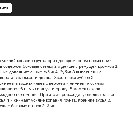
айти
ие усилий копания грунта при одновременном повышении
ш содержит боковые стенки 2 и днище с режущей кромкой 1.
ные дополнительные зубья 4. Зубья 3 выполнены с
орота в плоскости днища. Хвостовики зубьев 3
олнены в виде клиньев с верхней и нижней плоскими
шарниров 6 в ту или иную сторону. В момент скола
исходное положение. При этом происходит дополнительное
ья 4 и снижает усилие копания грунта. Крайние зубья 3,
знос боковых стенок 2. 3 ил.