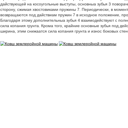
дайствующей на косоугольные выступы, основныа зубья 3 поворачи-
сторону, сжимая хвостовиками пружины 7. Периодически, в момент 
возвращаются под дайствиам пружин 7 в исходное положение, про
Благодаря этому дополнительныа зубья 4 взаимодействуют с полн
сила копания грунта. Крома того, крайние основные зубья под де
ширина, этим снижаатся сила копания грунта и износ боковых стен