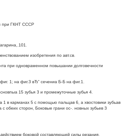
м при ГКНТ СССР
агарина,.101.
енствованием изобретения по авт.св.
унта при одновраменном повышании долговечности
фиг. 1; на фиг.3 вЂ” сечениа Б-Б на фиг.1.
сновпыа 15 зубья 3 и промежуточные зубья 4.
1 в карманах 5 с помощью пальцав 6, а хвостовики зубьав
с обеих сторон, Боковые грани ос-. новных зубьев 3
д действием боковой составляющей силы резания,