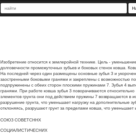
Н
Изобретение относится к землеройной технике. Цель - уменьшен
долговечности промежуточных зубьев и боковых стенок ковша. Ков
На последней через один размещены основные зубья 3 и укорочен
заостренными боковыми гранями и закреплены с возможностью пов
подпружинены с обеих сторон плоскими пружинами 7. Зубья 4 вып
гранями. При работе ковша зубья 3 поворачиваются относительно 
элементов грунта они под действием пружины 7 возвращаются в 
разрушение грунта, что уменьшает нагрузку на дополнительные зуб
отклоняясь, разрушают грунт за пределами ковша, что уменьшает и
СОЮЗ COBETCHHX
СОЦИАЛИСТИЧЕСНИХ