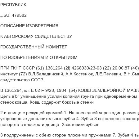
РЕСПУБЛИК
„„SU, 479582
ОПИСАНИЕ ИЗОБРЕТЕНИЯ
К АВТОРСКОМУ СВИДЕТЕЛЬСТВУ
ГОСУДАРСТВЕННЫЙ НОМИТЕТ
ПО ИЗОБРЕТЕНИЯМ И ОТКРЫТИЯМ
ПРИ ГКНТ СССР (61) 1361264 (2i) 4268930/23-03 (22) 26.06.87 (46
институт (72) В.Л.Баладинский, А.А.Костенюк, Л.Е.Пелевин, В.Н.См
свидетельство СССР
В 1361264, кл. Е 02 F 9/28, 1984. (54) КОВШ ЗЕМЛЕРОЙНОЙ МАШИ
Цель вЂ” уменьшение усилий копания грунта при одновременном 
стенок ковша. Ковш содержит боковые стенки
2 и днище с режущей кромкой 1. На последней через один размещен
укороченные дополнительные зубья 4. Зубья 3 выполнены с заос
поворота в плоскости днища. Хвостовики зубьев
3 подпружинены с обеих сторон плоскими пружинами 7. Зубья 4 в