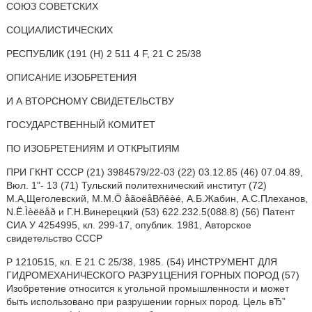
СОЮЗ СОВЕТСКИХ
СОЦИАЛИСТИЧЕСКИХ
РЕСПУБЛИК (191 (Н) 2 511 4 F, 21 С 25/38
ОПИСАНИЕ ИЗОБРЕТЕНИЯ
И А BTOPCHOMY СВИДЕТЕЛЬСТВУ
ГОСУДАРСТВЕННЫЙ КОМИТЕТ
ПО ИЗОБРЕТЕНИЯМ И ОТКРЫТИЯМ
ПРИ ГКНТ СССР (21) 3984579/22-03 (22) 03.12.85 (46) 07.04.89,
Вюл. 1"- 13 (71) Тульский политехнический институт (72)
M.А,Щеголевский, М.M.Ö åãoëåBñêèé, А.Б.Жабин, А.С.Плеханов,
N.Ë.Ìèëëåð и Г.Н.Винерецкий (53) 622.232.5(088.8) (56) Патент
СИА У 4254995, кл. 299-17, опублик. 1981, Авторское
свидетельство СССР
Р 1210515, кл. E 21 С 25/38, 1985. (54) ИНСТРУМЕНТ ДЛЯ
ГИДРОМЕХАНИЧЕСКОГО РАЗРУ1ЦЕНИЯ ГОРНЫХ ПОРОД (57)
Изобретение относится к угольной промышленности и может
быть использовано при разрушении горных пород. Цель вЂ”