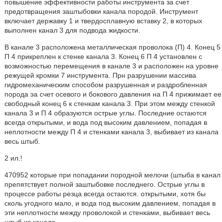
повышение эффективности работы инструмента за счет
предотвращения заштыбовки канала породой. Инструмент
включает державку 1 и твердосплавную вставку 2, в которых
выполнен канал 3 для подвода жидкости.
В канале 3 расположена металлическая проволока (П) 4. Конец 5
П 4 прикреплен к стенке канала 3. Конец 6 П 4 установлен с
возможностью перемещения в канале 3 и расположен на уровне
режущей кромки 7 инструмента. Прн разрушении массива
гидромеханическим способом разрушенная и раздробленная
порода эа счет осевого и бокового давления на П 4 прижимает ее
свободный конец 6 к стенкам канала 3. При этом между стенкой
канала 3 и П 4 образуются острые углы. Последние остаются
всегда открытыми, и вода под высоким давлением, попадая в
неплотности между П 4 и стенками канала 3, выбивает из канала
весь штыб.
2 ил.!
470952 которые при попадании породной мелочи (штыба в канал
препятствует полной заштыбовке последнего. Острые углы в
процессе работы резца всегда остаются. открытыми, хотя бы
сколь угодного мало, и вода под высоким давлением, попадая в
эти неплотности между проволокой и стенками, выбивает весь