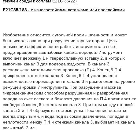
текучей среды к соплам E21C 35/22)
E21C35/183
- с износостойкими вставками или прослойками
Изобретение относится к угольной промышленности и может
быть использовано при разрушении горных пород. Цель -
повышение эффективности работы инструмента за счет
предотвращения заштыбовки канала породой. Инструмент
включает державку 1 и твердосплавную вставку 2, в которых
выполнен канал 3 для подвода жидкости. В канале 3
расположена металлическая проволока (П) 4. Конец 5 П 4
прикреплен к стенке канала 3. Конец 6 П 4 установлен с
возможностью перемещения в канале 3 и расположен на уровне
режущей кромки 7 инструмента. При разрушении массива
гидромеханическим способом разрушенная и раздробленная
порода за счет осевого и бокового давления на П 4 прижимает ее
свободный конец 6 к стенкам канала 3. При этом между стенкой
канала 3 и П 4 образуются острые углы. Последние остаются
всегда открытыми, и вода под высоким давлением, попадая в
неплотности между П 4 и стенками канала 3, выбивает из канала
весь штыб. 2 ил.