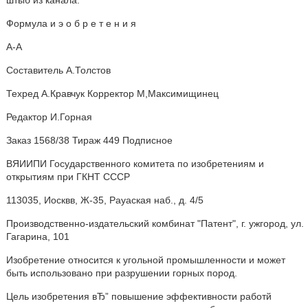
штыб из канала.
Формула и э о б р е т е н и я
А-А
Составитель А.Толстов
Техред А.Кравчук Корректор М,Максимищинец
Редактор И.Горная
Заказ 1568/38 Тираж 449 Подписное
ВЯИИПИ Государственного комитета по изобретениям и
открытиям при ГКНТ СССР
113035, Иосквв, Ж-35, Рауаская наб., д. 4/5
Производственно-издательский комбинат "Патент", г. ужгород, ул.
Гагарина, 101
Изобретение относится к угольной промышленности и может
быть использовано при разрушении горных пород.
Цель изобретения вЂ” повышение эффективности работй