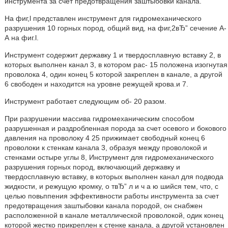
инструмента за счет предотвращения заштыбовки канала.
На фиг,l представлен инструмент для гидромеханического
разрушения 10 горных пород, общий вид, на фиг,2вЂ” сечение А-
А на фиг.l.
Инструмент содержит державку 1 и твердосплавную вставку 2, в
которых выполнен канал 3, в котором рас- 15 положена изогнутая
проволока 4, один конец 5 которой закреплен в канале, а другой
6 свободен и находится на уровне режущей крова.и 7.
Инструмент работает следующим об- 20 разом.
При разрушении массива гидромеханическим способом
разрушенная и раздробленная порода за счет осевого и бокового
давления на проволоку 4 25 прижимает свободный конец 6
проволоки к стенкам канала 3, образуя между проволокой и
стенками остыре углы 8, Инструмент для гидромеханического
разрушения горных пород, включающий державку и
твердосплавную вставку, в которых выполнен канал для подвода
жидкости, и режущую кромку, о твЂ” л и ч а ю шийся тем, что, с
целью повьппения эффективности работы инструмента за счет
предотвращения заштыбовки канала породой, он снабжен
расположенной в канале металлической проволокой, одик конец
которой жестко прикреплен к стенке канала, а другой установлен